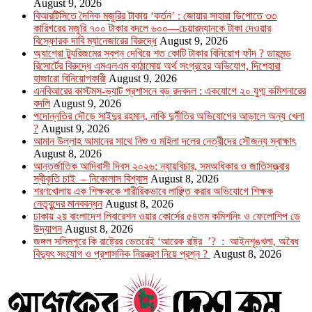
August 9, 2026
বিআরটিসিতে দৈনিক মজুরির টাকায় ‘কর্তন’ : জোয়ার সাহারা ডিপোতে ৩৩
কারিগরের মজুরি ৭০০ টাকার বদলে ৬০০—চেয়ারম্যানকে টাকা দেওয়ার
বিস্ফোরক দাবি ম্যানেজারের বিরুদ্ধে
August 9, 2026
অ্যাগ্রো ট্যুরিজমের স্বপ্ন দেখিয়ে শত কোটি টাকার বিনিয়োগ ফাঁদ ? ডায়মন্ড
রিসোর্টের বিরুদ্ধে এমএলএম কাঠামোয় অর্থ সংগ্রহের অভিযোগ, দিশেহারা
হাজারো বিনিয়োগকারী
August 9, 2026
এনবিআরের কাস্টমস-ভ্যাট প্রশাসনে বড় রদবদল : একযোগে ২০ যুগ্ম কমিশনারের
বদলি
August 9, 2026
পদোন্নতির দৌড়ে সাইদুর রহমান, নাকি দুর্নীতির অভিযোগের আড়ালে অন্য খেলা
?
August 9, 2026
আমান উল্লাহ আমানের সাথে নিশু ও মহিলা দলের নেত্রীদের সৌজন্য স্বাক্ষাৎ
August 8, 2026
আন্তর্জাতিক আদিবাসী দিবস ২০২৬: ন্যায়বিচার, সমঅধিকার ও জাতিসত্ত্বার
স্বীকৃতি চাই – নিকোলাস বিশ্বাস
August 8, 2026
শরণখোলায় এক শিক্ষককে শারীরিকভাবে লাঞ্ছিত করার অভিযোগে শিক্ষক
নেতৃবৃন্দের মানববন্ধন
August 8, 2026
ঢাকায় ২য় বাংলাদেশ লিবারেশন ওয়ার কোর্সের ৫৪তম কমিশনিং ও ফেলোশিপ ডে
উদ্‌যাপন
August 8, 2026
জঙ্গল সলিমপুরে কি রাষ্ট্রের ভেতরেই ‘আরেক রাষ্ট্র ’? : আইনশৃঙ্খলা, অবৈধ
বিদ্যুৎ সংযোগ ও প্রশাসনিক নিয়ন্ত্রণ নিয়ে প্রশ্ন ?
August 8, 2026