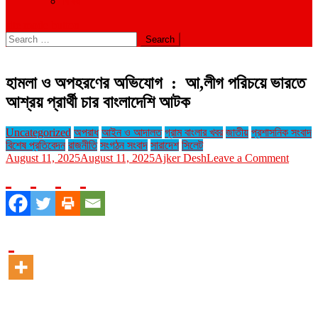
বিবিধ
site mode button
Search
for:
হামলা ও অপহরণের অভিযোগ : আ,লীগ পরিচয়ে ভারতে
আশ্রয় প্রার্থী চার বাংলাদেশি আটক
Uncategorized
অপরাধ
আইন ও আদালত
গ্রাম বাংলার খবর
জাতীয়
প্রশাসনিক সংবাদ
বিশেষ প্রতিবেদন
রাজনীতি
সংগঠন সংবাদ
সারাদেশ
সিলেট
on
August 11, 2025
August 11, 2025
Ajker Desh
Leave a Comment
হামলা
ও
অপহরণ
অভিযো
:
আ,লীগ
পরিচয়ে
ভারতে
আশ্রয়
প্রার্থী
চার
বাংলাদে