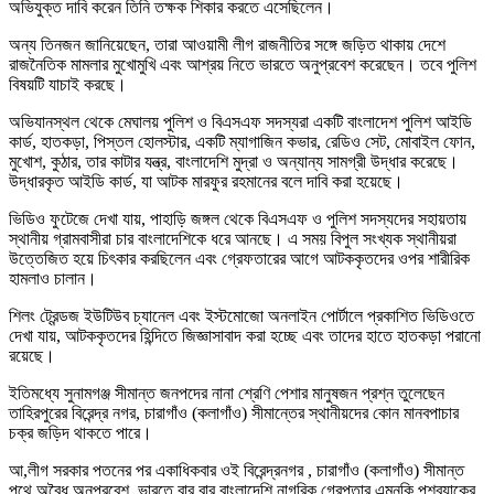
অভিযুক্ত দাবি করেন তিনি তক্ষক শিকার করতে এসেছিলেন।
অন্য তিনজন জানিয়েছেন, তারা আওয়ামী লীগ রাজনীতির সঙ্গে জড়িত থাকায় দেশে
রাজনৈতিক মামলার মুখোমুখি এবং আশ্রয় নিতে ভারতে অনুপ্রবেশ করেছেন। তবে পুলিশ
বিষয়টি যাচাই করছে।
অভিযানস্থল থেকে মেঘালয় পুলিশ ও বিএসএফ সদস্যরা একটি বাংলাদেশ পুলিশ আইডি
কার্ড, হাতকড়া, পিস্তল হোলস্টার, একটি ম্যাগাজিন কভার, রেডিও সেট, মোবাইল ফোন,
মুখোশ, কুঠার, তার কাটার যন্ত্র, বাংলাদেশি মুদ্রা ও অন্যান্য সামগ্রী উদ্ধার করেছে।
উদ্ধারকৃত আইডি কার্ড, যা আটক মারফুর রহমানের বলে দাবি করা হয়েছে।
ভিডিও ফুটেজে দেখা যায়, পাহাড়ি জঙ্গল থেকে বিএসএফ ও পুলিশ সদস্যদের সহায়তায়
স্থানীয় গ্রামবাসীরা চার বাংলাদেশিকে ধরে আনছে। এ সময় বিপুল সংখ্যক স্থানীয়রা
উত্তেজিত হয়ে চিৎকার করছিলেন এবং গ্রেফতারের আগে আটককৃতদের ওপর শারীরিক
হামলাও চালান।
শিলং ট্রেন্ডজ ইউটিউব চ্যানেল এবং ইস্টমোজো অনলাইন পোর্টালে প্রকাশিত ভিডিওতে
দেখা যায়, আটককৃতদের হিন্দিতে জিজ্ঞাসাবাদ করা হচ্ছে এবং তাদের হাতে হাতকড়া পরানো
রয়েছে।
ইতিমধ্যে সুনামগঞ্জ সীমান্ত জনপদের নানা শ্রেণি পেশার মানুষজন প্রশ্ন তুলেছেন
তাহিরপুরের বিরেন্দ্র নগর, চারাগাঁও (কলাগাঁও) সীমান্তের স্থানীয়দের কোন মানবপাচার
চক্র জড়িদ থাকতে পারে।
আ,লীগ সরকার পতনের পর একাধিকবার ওই বিরেন্দ্রনগর , চারাগাঁও (কলাগাঁও) সীমান্ত
পথে অবৈধ অনুপ্রবেশ, ভারতে বার বার বাংলাদেশি নাগরিক গ্রেপ্তার এমনকি পুশব্যাকের