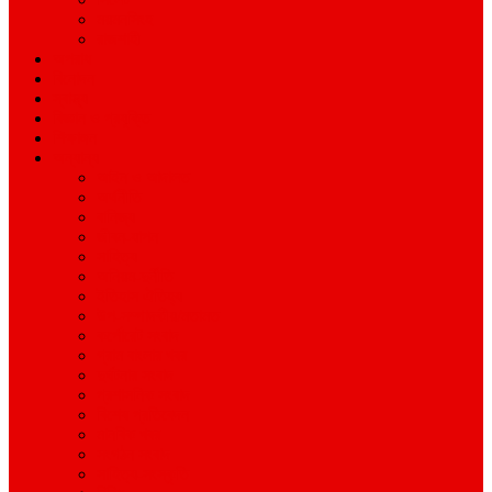
ময়মনসিংহ
রাজশাহী
অপরাধ
বিনোদন
স্বাস্থ্য
বিজ্ঞান ও প্রযুক্তি
শিক্ষাঙ্গন
অন্যান্য
আইন ও আদালত
অর্থনীতি
বানিজ্য
জীবন-যাপন
সাহিত্য
অনিয়ম-দুর্নীতি
ইতিহাস ঐতিহ্য
উপ-সম্পাদকীয়/মতামত
কর্পোরেট সংবাদ
গ্রাম বাংলার খবর
দুর্ঘটনার সংবাদ
প্রশাসনিক সংবাদ
বিশেষ প্রতিবেদন
মানবিক খবর
সংগঠন সংবাদ
সাহিত্য-সংস্কৃতি