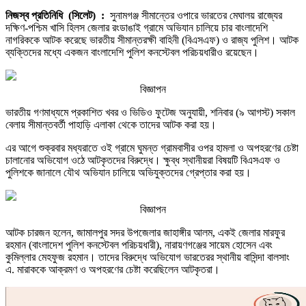
আটক
নিজস্ব প্রতিনিধি (সিলেট) :
সুনামগঞ্জ সীমান্তের ওপারে ভারতের মেঘালয় রাজ্যের
দক্ষিণ-পশ্চিম খাসি হিলস জেলার রংডাঙাই গ্রামে অভিযান চালিয়ে চার বাংলাদেশি
নাগরিককে আটক করেছে ভারতীয় সীমান্তরক্ষী বাহিনী (বিএসএফ) ও রাজ্য পুলিশ। আটক
ব্যক্তিদের মধ্যে একজন বাংলাদেশি পুলিশ কনস্টেবল পরিচয়ধারীও রয়েছেন।
বিজ্ঞাপন
ভারতীয় গণমাধ্যমে প্রকাশিত খবর ও ভিডিও ফুটেজ অনুযায়ী, শনিবার (৯ আগস্ট) সকাল
বেলায় সীমান্তবর্তী পাহাড়ি এলাকা থেকে তাদের আটক করা হয়।
এর আগে শুক্রবার মধ্যরাতে ওই গ্রামে ঘুমন্ত গ্রামবাসীর ওপর হামলা ও অপহরণের চেষ্টা
চালানোর অভিযোগ ওঠে আটকৃতদের বিরুদ্ধে। ক্ষুব্ধ স্থানীয়রা বিষয়টি বিএসএফ ও
পুলিশকে জানালে যৌথ অভিযান চালিয়ে অভিযুক্তদের গ্রেপ্তার করা হয়।
বিজ্ঞাপন
আটক চারজন হলেন, জামালপুর সদর উপজেলার জাহাঙ্গীর আলম, একই জেলার মারফুর
রহমান (বাংলাদেশ পুলিশ কনস্টেবল পরিচয়ধারী), নারায়ণগঞ্জের সায়েম হোসেন এবং
কুমিল্লার মেহফুজ রহমান। তাদের বিরুদ্ধে অভিযোগ ভারতেরর স্থানীয় বাসিন্দা বালসাং
এ. মারাককে আক্রমণ ও অপহরণের চেষ্টা করেছিলেন আটকৃতরা।