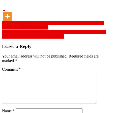
Post
প্রকৌশলী হাফিজুল ইসলাম কি এতোই ক্ষমতাধর ? ব্যাপক দুর্নীতির অভিযোগ থাকা
সত্বেও ব্যবস্থা নিচ্ছে না রাজউক !
navigation
আশুলিয়ায় সাব-রেজিস্ট্রার পাভেলের খামখেয়ালীপনায় রেজিস্ট্রেশন কার্যক্রম স্থবির :
ভুক্তভোগীদের বিক্ষোভ ও প্রতিবাদ কর্মসূচী পালন
Leave a Reply
Your email address will not be published.
Required fields are
marked
*
Comment
*
Name
*