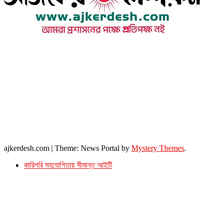
উপদেষ্টা সম্পাদক : খন্দকার আমিনুর রহমান
সম্পাদক ও প্রকাশক : আমিনুর রহমান বাদশাহ
আইন উপদেষ্টা : এস. এম. দৌলত -ই-খুদা
এ্যাডভোকেট বাংলাদেশ সুপ্রিম কোর্ট।
সম্পাদকীয় ও বাণিজ্যিক কার্যালয়
২৬ বঙ্গবন্ধু অ্যাভিনিউ
ব্যাভিলন সেন্টার (৩য় তলা),ঢাকা ১০০০।
ফোনঃ ০১৭১৫৮৮০২৭৭
সম্পাদক ইমেইল : arbadshah12@gmail.com
arbadshah1975@gmail.com
ইমেইল : ajkerdeshnews@gmail.com
© সর্বস্বত্ব সংরক্ষিত। এই ওয়েবসাইটের কোন লেখা, ছবি, ভিডিও অনুমতি ছাড়া ব্যবহার বেআইনি ।
ajkerdesh.com
|
Theme: News Portal by
Mystery Themes
.
কারিগরি সহযোগিতায় সীমান্ত আইটি