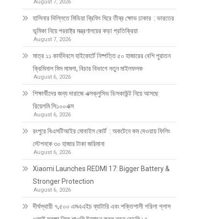
August 7, 2026
হাসিনার দিল্লিতে মিডিয়া ব্রিফিং ঘিরে তীব্র ক্ষোভ ঢাকার : ভারতের
ভূমিকা নিয়ে পররাষ্ট্র মন্ত্রণালয়ের কড়া প্রতিক্রিয়া
August 7, 2026
মাত্র ১১ কার্যদিবসে হাইকোর্টে নিষ্পত্তি ৫০ হাজারের বেশি পুরাতন
ক্রিমিনাল মিস মামলা, বিচার বিভাগে নতুন মাইলফলক
August 6, 2026
শিক্ষার্থীদের জন্য দারাজে এক্সক্লুসিভ ডিসকাউন্ট নিয়ে আসছে
রিয়েলমি সি১০০এক্স
August 6, 2026
রংপুরে বিএসটিআইর মোবাইল কোর্ট : অকটেনে কম দেওয়ায় ফিলিং
স্টেশনকে ৩০ হাজার টাকা জরিমানা
August 6, 2026
Xiaomi Launches REDMI 17: Bigger Battery &
Stronger Protection
August 6, 2026
দীর্ঘস্থায়ী ৭,৫০০ এমএএইচ ব্যাটারি এবং শক্তিশালী গরিলা গ্লাস