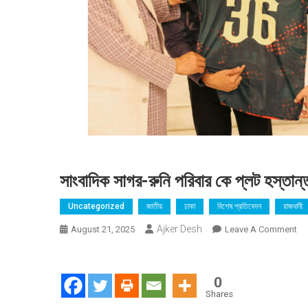
সাংবাদিক সাগর-রুনি পরিবার কে প্লট হস্তান্
Uncategorized
জাতীয়
ঢাকা
বিশেষ প্রতিবেদন
রাজধানী
Ajker Desh
On
August 21, 2025
Leave A Comment
সাং
সাগ
রুনি
0
পরি
Shares
কে