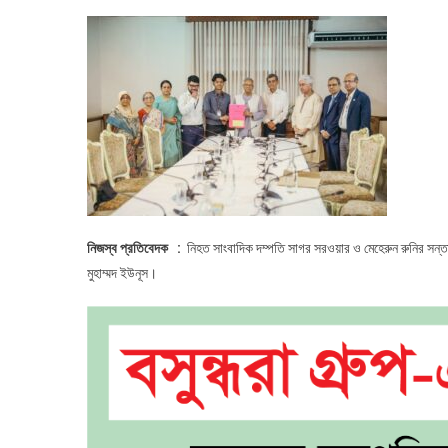
প্ল
হস্
কর
প্র
উপদে
নিজস্ব প্রতিবেদক :
নিহত সাংবাদিক দম্পতি সাগর সরওয়ার ও মেহেরুন রুনির সন্তা
মুহাম্মদ ইউনূস।