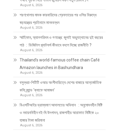
৭আই সুরক্ষা নিয়ে শাওমি উন্মোচন করল নতুন রেডমি ১৭
August 6, 2026
শরণখোলায় মাদক কারবারিদের গ্রেফতারের পর ওসির বিরুদ্ধে
ষড়যন্ত্রের প্রতিবাদে মানববন্ধন
August 6, 2026
স্মার্টফোন, অ্যালগরিদম ও গণতন্ত্র: জুলাই অভ্যুত্থানের দুই বছরের
পাঠ : ডিজিটাল প্ল্যাটফর্ম কীভাবে বদলে দিচ্ছে রাজনীতি ?
August 6, 2026
Thailand’s world-famous coffee chain Café
Amazon launches in Bashundhara
August 6, 2026
বসুন্ধরা-পিটিটি ওআর অংশীদারিত্বে দেশের বাজারে আন্তর্জাতিক
কফি ব্র্যান্ড ‘ক্যাফে আমাজন’
August 6, 2026
বিএসটিআইর ভ্রাম্যমাণ আদালতের অভিযান : অনুমোদনহীন মিষ্টি
ও নবায়নবিহীন দই-ঘি উৎপাদন, রাজশাহীর আরাফাত মিষ্টিকে ২০
হাজার টাকা জরিমানা
August 6, 2026