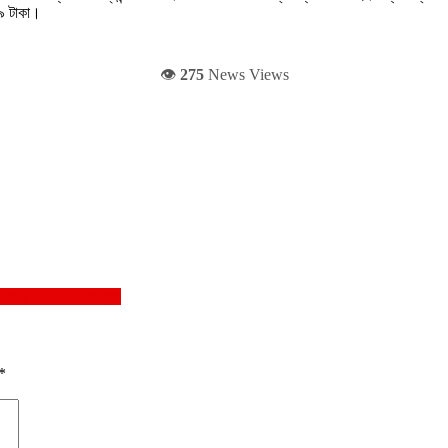
৯৯ টাকা।
👁️
275
News Views
on a Single Charge
*