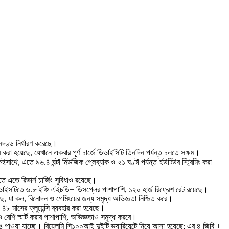
ানদণ্ড নির্ধারণ করেছে।
 করা হয়েছে, যেখানে একবার পূর্ণ চার্জে ডিভাইসিটি তিনদিন পর্যন্ত চলতে সক্ষম।
ইসাথে, এতে ৯৬.৪ ঘন্টা মিউজিক প্লেব্যাক ও ২১ ঘণ্টা পর্যন্ত ইউটিউব স্ট্রিমিং করা
ে এতে রিভার্স চার্জিং সুবিধাও রয়েছে।
ডিভাইসটিতে ৬.৮ ইঞ্চি এইচডি+ ডিসপ্লের পাশাপাশি, ১২০ হার্জ রিফ্রেশ রেট রয়েছে।
ছে, যা কল, বিনোদন ও গেমিংয়ের জন্য সমৃদ্ধ অভিজ্ঞতা নিশ্চিত করে।
 ৪৮ মাসের ফ্লুয়েন্সি ব্যবহার করা হয়েছে।
েশি স্মার্ট করার পাশাপাশি, অভিজ্ঞতাও সমৃদ্ধ করবে।
রঙে পাওয়া যাচ্ছে। রিয়েলমি সি১০০আই দুইটি ভ্যারিয়েন্টে নিয়ে আসা হয়েছে; এর ৪ জিবি +