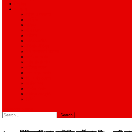
শিক্ষাঙ্গন
অন্যান্য
আইন ও আদালত
অর্থনীতি
বানিজ্য
জীবন-যাপন
সাহিত্য
অনিয়ম-দুর্নীতি
ইতিহাস ঐতিহ্য
উপ-সম্পাদকীয়/মতামত
কর্পোরেট সংবাদ
গ্রাম বাংলার খবর
দুর্ঘটনার সংবাদ
প্রশাসনিক সংবাদ
বিশেষ প্রতিবেদন
মানবিক খবর
সংগঠন সংবাদ
সাহিত্য-সংস্কৃতি
বিবিধ
site mode button
Search
for: