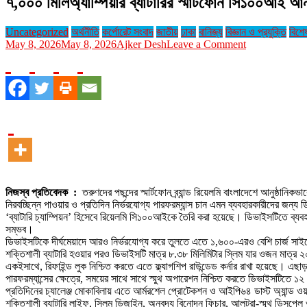
৭,০০০ মিলিঅ্যাম্পিয়ার ব্যাটারির স্মার্টফোন সি১০০আই আ
Uncategorized
অর্থনীতি
কর্পোরেট সংবাদ
জাতীয়
ঢাকা
বানিজ্য
বিজ্ঞান ও প্রযুক্তি
বিশে
on
May 8, 2026
May 8, 2026
Ajker Desh
Leave a Comment
৭,০০০
মিলিঅ্যাম্পিয়ার
ব্যাটারির
স্মার্টফোন
সি১০০আই
আনল
রিয়েলমি,
এক
চার্জে
চলবে
তিনদিন
নিজস্ব প্রতিবেদক :
তরুণদের পছন্দের স্মার্টফোন ব্র্যান্ড রিয়েলমি বাংলাদেশে আনুষ্ঠান
নিরবচ্ছিন্ন পাওয়ার ও প্রতিদিন নির্ভরযোগ্য পারফরম্যান্স চান এমন ব্যবহারকারীদের জন্য
‘ব্যাটারি চ্যাম্পিয়ন’ হিসেবে রিয়েলমি সি১০০আইকে তৈরি করা হয়েছে। ডিভাইসটিতে ব্যবহার 
সম্ভব।
ডিভাইসটিকে দীর্ঘমেয়াদে আরও নির্ভরযোগ্য করে তুলতে এতে ১,৬০০-এরও বেশি চার্জ সাইকেলের
শক্তিশালী ব্যাটারি হওয়ার পরও ডিভাইসটি মাত্র ৮.৩৮ মিলিমিটার স্লিম যার ওজন মাত্র ২
একইসাথে, রিফাইন্ড লুক নিশ্চিত করতে এতে ফ্ল্যাগশিপ রাউন্ডেড কর্নার রাখা হয়েছে। এছ
পারফরম্যান্সের ক্ষেত্রে, সময়ের সাথে সাথে স্মুথ অপারেশন নিশ্চিত করতে ডিভাইসটিতে ১২ 
প্রতিদিনের চ্যালেঞ্জ মোকাবিলায় এতে আর্মরশেল প্রোটেকশন ও আইপি৬৪ ডাস্ট অ্যান্ড ওয়া
শক্তিশালী ব্যাটারি লাইফ, স্লিম ডিজাইন, অনবদ্য বিনোদন ফিচার, আলট্রা-স্মুথ ডিসপ্লে 