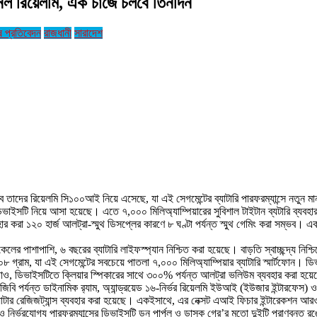
নল রিয়েলমি, এক চার্জে চলবে তিনদিন
ষ প্রতিবেদন
রাজধানী
সারাদেশ
িকভাবে তাদের রিয়েলমি সি১০০আই নিয়ে এসেছে, যা এই সেগমেন্টের ব্যাটারি পারফরম্যান্সে নতুন ম
 ডিভাইসটি নিয়ে আসা হয়েছে। এতে ৭,০০০ মিলিঅ্যাম্পিয়ারের সুবিশাল টাইটান ব্যটারি ব্যবহার
করা ১২০ হার্জ আলট্রা-স্মুথ ডিসপ্লের কারণে ৮ ঘণ্টা পর্যন্ত স্মুথ গেমিং করা সম্ভব। এক
 পাশাপাশি, ৬ বছরের ব্যাটারি লাইফস্প্যান নিশ্চিত করা হয়েছে। বাড়তি স্বাচ্ছন্দ্য নিশ্চিত
০৮ গ্রাম, যা এই সেগমেন্টের সবচেয়ে পাতলা ৭,০০০ মিলিঅ্যাম্পিয়ার ব্যাটারি স্মার্টফোন। 
াড়াও, ডিভাইসটিতে ক্লিয়ার স্পিকারের সাথে ৩০০% পর্যন্ত আলট্রা ভলিউম ব্যবহার করা হয়ে
জিবি পর্যন্ত ডাইনামিক র‍্যাম, অ্যান্ড্রয়েড ১৬-নির্ভর রিয়েলমি ইউআই (ইউজার ইন্টারফেস) ও
টার রেজিজট্যান্স ব্যবহার করা হয়েছে। একইসাথে, এর নেক্সট এআই ফিচার ইন্টারেকশন আরও ব
ও নির্ভরযোগ্য পারফরম্যান্সের ডিভাইসটি ডন পার্পল ও ডাস্ক গ্রে’র মতো দুইটি প্রাণবন্ত 