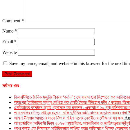
Comment
*
Name
*
Email
*
Website
Save my name, email, and website in this browser for the next ti
সর্বশেষ খবর
বিআরটিসিতে দৈনিক মজুরির টাকায় ‘কর্তন’ : জোয়ার সাহারা ডিপোতে ৩৩ কারিগরের
অ্যাগ্রো ট্যুরিজমের স্বপ্ন দেখিয়ে শত কোটি টাকার বিনিয়োগ ফাঁদ ? ডায়মন্ড রি
এনবিআরের কাস্টমস-ভ্যাট প্রশাসনে বড় রদবদল : একযোগে ২০ যুগ্ম কমিশনারের 
পদোন্নতির দৌড়ে সাইদুর রহমান, নাকি দুর্নীতির অভিযোগের আড়ালে অন্য খেলা ?
আমান উল্লাহ আমানের সাথে নিশু ও মহিলা দলের নেত্রীদের সৌজন্য স্বাক্ষাৎ
Au
আন্তর্জাতিক আদিবাসী দিবস ২০২৬: ন্যায়বিচার, সমঅধিকার ও জাতিসত্ত্বার স্বীক
শরণখোলায় এক শিক্ষককে শারীরিকভাবে লাঞ্ছিত করার অভিযোগে শিক্ষক নেতৃবৃন্দের 