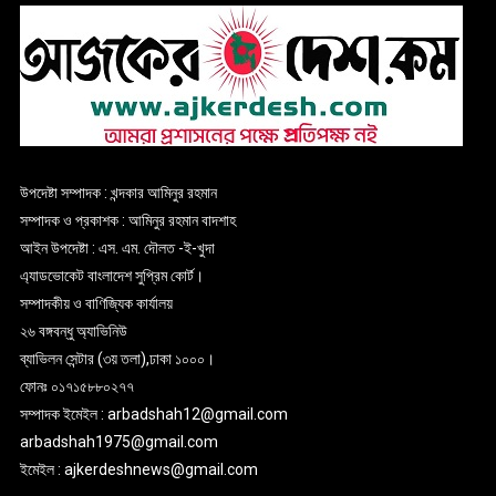
উপদেষ্টা সম্পাদক : খন্দকার আমিনুর রহমান
সম্পাদক ও প্রকাশক : আমিনুর রহমান বাদশাহ
আইন উপদেষ্টা : এস. এম. দৌলত -ই-খুদা
এ্যাডভোকেট বাংলাদেশ সুপ্রিম কোর্ট।
সম্পাদকীয় ও বাণিজ্যিক কার্যালয়
২৬ বঙ্গবন্ধু অ্যাভিনিউ
ব্যাভিলন সেন্টার (৩য় তলা),ঢাকা ১০০০।
ফোনঃ ০১৭১৫৮৮০২৭৭
সম্পাদক ইমেইল : arbadshah12@gmail.com
arbadshah1975@gmail.com
ইমেইল : ajkerdeshnews@gmail.com