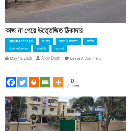
কাজ না পেয়ে উত্তেজিত ঠিকাদার
Uncategorized
অপরাধ
আইন ও আদালত
জাতীয়
বিশেষ প্রতিবেদন
রাজশাহী
সারাদেশ
Ajker Desh
On
May 15, 2026
Leave A Comment
কাজ
না
পেয়ে
0
উত্তেজিত
Shares
ঠিকাদার