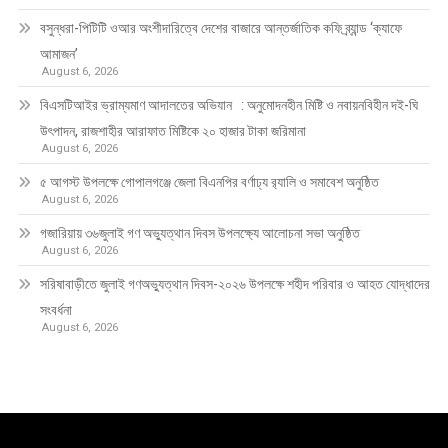
বসুন্ধরা-পিটিটি ওআর অংশীদারিত্বে দেশের বাজারে আন্তর্জাতিক কফি ব্র্যান্ড ‘ক্যাফে
আমাজন’
August 6, 2026
বিএসটিআইর ভ্রাম্যমাণ আদালতের অভিযান : অনুমোদনহীন মিষ্টি ও নবায়নবিহীন দই-ঘি
উৎপাদন, রাজশাহীর আরাফাত মিষ্টিকে ২০ হাজার টাকা জরিমানা
August 6, 2026
৫ আগস্ট উপলক্ষে গোপালগঞ্জে জেলা বিএনপির বর্ণাঢ্য র‍্যালি ও সমাবেশ অনুষ্ঠিত
August 6, 2026
গজারিয়ায় ৩৬জুলাই গণ অভ্যুত্থান দিবস উপলক্ষ্যে আলোচনা সভা অনুষ্ঠিত
August 6, 2026
সরিষাবাড়ীতে জুলাই গণঅভ্যুত্থান দিবস-২০২৬ উপলক্ষে শহীদ পরিবার ও আহত যোদ্ধাদের
সংবর্ধনা
August 6, 2026