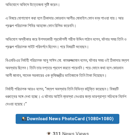
অভিযোগে অফিসে উত্তেজনা সৃষ্টি করেন।
এ বিষয়ে যোগাযোগ করা হলে ঠিকাদার কোরবান আলীর মোবাইল ফোন বন্ধ পাওয়া যায়। আর
প্রকল্প পরিচালক শিবির আহমেদ ফোন রিসিভ করেননি।
অভিযোগ অস্বীকার করে উপসহকারী প্রকৌশলী শরীফ উদ্দিন পাঠান বলেন, ঘটনার সময় তিনি ও
প্রকল্প পরিচালক সাইট পরিদর্শনে ছিলেন। পরে বিষয়টি শুনেছেন।
বিএমডিএর নির্বাহী পরিচালক আবু সাঈদ মো. কামরুজ্জামান বলেন, ঘটনার সময় ওই ঠিকাদার মদ্যপ
অবস্থায় ছিলেন। তিনি তার দপ্তরে প্রবেশ করতে পারেননি। পরে ফোনে কথা হলে কোরবান
আলী জানান, সাবেক সরকারের এক কৃষিমন্ত্রীর ভাতিজাকে তিনি টাকা দিয়েছেন।
নির্বাহী পরিচালক আরও বলেন, “মদ্যপ অবস্থায় তিনি বিভিন্ন কটূক্তি করেছেন। বিষয়টি
গুরুত্বের সঙ্গে দেখা হচ্ছে। এ ঘটনায় আইনি ব্যবস্থা নেওয়ার জন্য ভারপ্রাপ্ত সচিবকে নির্দেশ
দেওয়া হয়েছে।”
Download News PhotoCard (1080×1080)
311
News Views