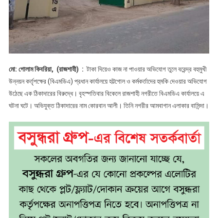
মো: গোলাম কিবরিয়া, (রাজশাহী) :
টাকা দিয়েও কাজ না পাওয়ার অভিযোগ তুলে বরেন্দ্র বহুমুখী
উন্নয়ন কর্তৃপক্ষের (বিএমডিএ) প্রধান কার্যালয়ে হট্টগোল ও কর্মকর্তাদের হুমকি দেওয়ার অভিযোগ
উঠেছে এক ঠিকাদারের বিরুদ্ধে। বৃহস্পতিবার বিকেলে রাজশাহী নগরীতে বিএমডিএ কার্যালয়ে এ
ঘটনা ঘটে। অভিযুক্ত ঠিকাদারের নাম কোরবান আলী। তিনি নগরীর আমবাগান এলাকার বাসিন্দা।