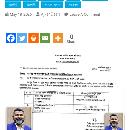
রাজনীতি
রাজশাহী
সংগঠন সংবাদ
সারাদেশ
Ajker Desh
On
May 18, 2026
Leave A Comment
নওগাঁ
বিশ্ববিদ্যালয়ের
সিন্ডিকেট
0
সদস্য
Shares
হলেন
এমপি
ফজলে
হুদা
বাবুল