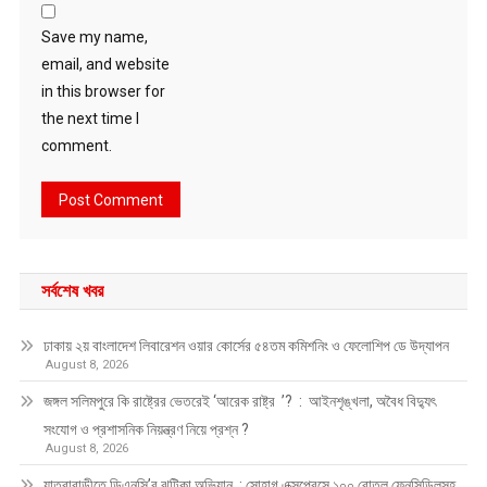
Save my name,
email, and website
in this browser for
the next time I
comment.
সর্বশেষ খবর
ঢাকায় ২য় বাংলাদেশ লিবারেশন ওয়ার কোর্সের ৫৪তম কমিশনিং ও ফেলোশিপ ডে উদ্‌যাপন
August 8, 2026
জঙ্গল সলিমপুরে কি রাষ্ট্রের ভেতরেই ‘আরেক রাষ্ট্র ’? : আইনশৃঙ্খলা, অবৈধ বিদ্যুৎ
সংযোগ ও প্রশাসনিক নিয়ন্ত্রণ নিয়ে প্রশ্ন ?
August 8, 2026
যাত্রাবাড়ীতে ডিএনসি’র ঝটিকা অভিযান : সোহাগ এক্সপ্রেসে ১০০ বোতল ফেনসিডিলসহ