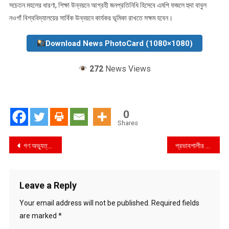
সচেতন মহলের ধারণা, শিক্ষা উন্নয়নে আগ্রহী জনপ্রতিনিধি হিসেবে এমপি ফজলে হুদা বাবুল
নওগাঁ বিশ্ববিদ্যালয়ের সার্বিক উন্নয়নে কার্যকর ভূমিকা রাখতে সক্ষম হবেন।
Download News PhotoCard (1080×1080)
272
News Views
0
Shares
Post
গণ অভ্যুত্থান-পরবর্তী সময়ে বিধ্বস্ত রাষ্ট্রের চতুর্থ স্তম্ভ : সাংবাদিকদের বিরুদ্ধে একের পর এক হত্যা, হত্যাচেষ্টা ও নাশকতার মামলা
প্রভাবশালীর দখলে খাল: গোপালগঞ্জে ৫ বিলের পানি নিষ্কাশন বন্ধ, চরম বিপাকে কৃষকরা
navigation
Leave a Reply
Your email address will not be published.
Required fields
are marked
*