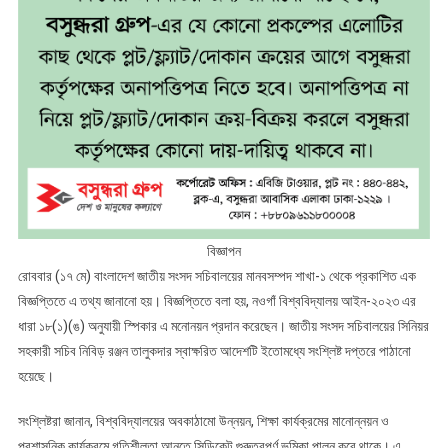
বিজ্ঞাপন
রোববার (১৭ মে) বাংলাদেশ জাতীয় সংসদ সচিবালয়ের মানবসম্পদ শাখা-১ থেকে প্রকাশিত এক
বিজ্ঞপ্তিতে এ তথ্য জানানো হয়। বিজ্ঞপ্তিতে বলা হয়, নওগাঁ বিশ্ববিদ্যালয় আইন-২০২৩ এর
ধারা ১৮(১)(ঙ) অনুযায়ী স্পিকার এ মনোনয়ন প্রদান করেছেন। জাতীয় সংসদ সচিবালয়ের সিনিয়র
সহকারী সচিব নিবিড় রঞ্জন তালুকদার স্বাক্ষরিত আদেশটি ইতোমধ্যে সংশ্লিষ্ট দপ্তরে পাঠানো
হয়েছে।
সংশ্লিষ্টরা জানান, বিশ্ববিদ্যালয়ের অবকাঠামো উন্নয়ন, শিক্ষা কার্যক্রমের মানোন্নয়ন ও
প্রশাসনিক কার্যক্রমে গতিশীলতা আনতে সিন্ডিকেট গুরুত্বপূর্ণ ভূমিকা পালন করে থাকে। এ