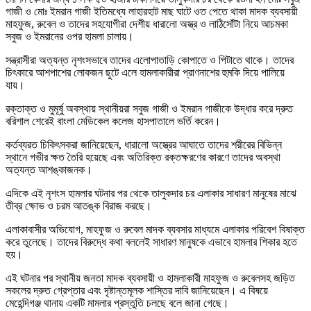
গাজী ও মোঃ ইমরান গাজী ইতিমধ্যে লাহারহাট মাছ ঘাটে ওত পেতে থাকা মাদক ব্যবসায়ী
মাহফুজ, রুবেল ও তাদের সহযোগীরা দেশীয় ধারালো অস্ত্র ও লাঠিসোঁটা নিয়ে আচমকা
সবুজ ও ইমরানের ওপর হামলা চালায়।
সন্ত্রাসীরা অত্যন্ত নৃশংসভাবে তাদের এলোপাতাড়ি কোপাতে ও পিটাতে থাকে। তাদের
চিৎকারে আশপাশের লোকজন ছুটে এলে হামলাকারীরা প্রাণনাশের হুমকি দিয়ে পালিয়ে
যায়।
রক্তাক্ত ও মুমূর্ষু অবস্থায় স্থানীয়রা সবুজ গাজী ও ইমরান গাজীকে উদ্ধার করে দ্রুত
বরিশাল শেরেই বাংলা মেডিকেল কলেজ হাসপাতালে ভর্তি করেন।
কর্তব্যরত চিকিৎসকরা জানিয়েছেন, ধারালো অস্ত্রের আঘাতে তাদের শরীরের বিভিন্ন
স্থানে গভীর ক্ষত তৈরি হয়েছে এবং অতিরিক্ত রক্তক্ষরণের কারণে তাদের অবস্থা
অত্যন্ত আশঙ্কাজনক।
এদিকে এই নৃশংস হামলার ঘটনার পর থেকে তালুকদার চর এলাকার সাধারণ মানুষের মাঝে
তীব্র ক্ষোভ ও চরম আতঙ্ক বিরাজ করছে।
এলাকাবাসীর অভিযোগ, মাহফুজ ও রুবেল মাদক ব্যবসার মাধ্যমে এলাকার পরিবেশ বিষাক্ত
করে তুলেছে। তাদের বিরুদ্ধে কথা বললেই সাধারণ মানুষকে এভাবে হামলার শিকার হতে
হয়।
এই ঘটনার পর স্থানীয় জনতা মাদক ব্যবসায়ী ও হামলাকারী মাহফুজ ও রুবেলসহ জড়িত
সকলের দ্রুত গ্রেপ্তার এবং দৃষ্টান্তমূলক শাস্তির দাবি জানিয়েছেন। এ বিষয়ে
মেহেন্দিগঞ্জ থানায় একটি মামলার প্রস্তুতি চলছে বলে জানা গেছে।