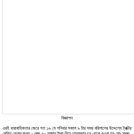
বিজ্ঞাপন
এরই ধারাবাহিকতার জেরে গত ১৬ মে শনিবার সকাল ৯ টার সময় বরিশালের উদ্দেশ্যে ট্রাক্টর
মেশিন কেনার জন্য ১ লক্ষ ৫০ হাজার টাকা নিয়ে তালুকদার চর থেকে রওনা হন মোঃ সবুজ