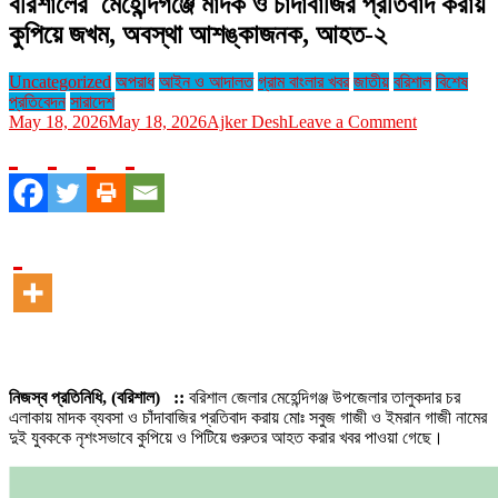
বরিশালের মেহেন্দিগঞ্জে মাদক ও চাঁদাবাজির প্রতিবাদ করায়
কুপিয়ে জখম, অবস্থা আশঙ্কাজনক, আহত-২
Uncategorized
অপরাধ
আইন ও আদালত
গ্রাম বাংলার খবর
জাতীয়
বরিশাল
বিশেষ
প্রতিবেদন
সারাদেশ
on
May 18, 2026
May 18, 2026
Ajker Desh
Leave a Comment
বরিশালের
মেহেন্দিগঞ্জে
মাদক
ও
চাঁদাবাজির
প্রতিবাদ
করায়
কুপিয়ে
জখম,
অবস্থা
আশঙ্কাজনক,
আহত-২
নিজস্ব প্রতিনিধি, (বরিশাল) ::
বরিশাল জেলার মেহেন্দিগঞ্জ উপজেলার তালুকদার চর
এলাকায় মাদক ব্যবসা ও চাঁদাবাজির প্রতিবাদ করায় মোঃ সবুজ গাজী ও ইমরান গাজী নামের
দুই যুবককে নৃশংসভাবে কুপিয়ে ও পিটিয়ে গুরুতর আহত করার খবর পাওয়া গেছে।