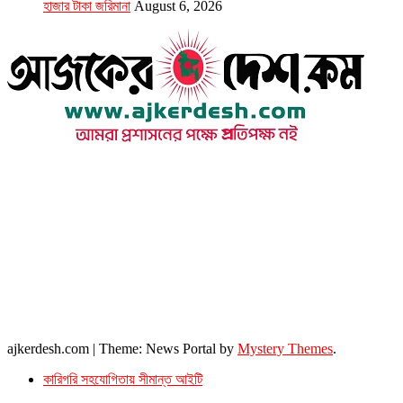
হাজার টাকা জরিমানা
August 6, 2026
উপদেষ্টা সম্পাদক : খন্দকার আমিনুর রহমান
সম্পাদক ও প্রকাশক : আমিনুর রহমান বাদশাহ
আইন উপদেষ্টা : এস. এম. দৌলত -ই-খুদা
এ্যাডভোকেট বাংলাদেশ সুপ্রিম কোর্ট।
সম্পাদকীয় ও বাণিজ্যিক কার্যালয়
২৬ বঙ্গবন্ধু অ্যাভিনিউ
ব্যাভিলন সেন্টার (৩য় তলা),ঢাকা ১০০০।
ফোনঃ ০১৭১৫৮৮০২৭৭
সম্পাদক ইমেইল : arbadshah12@gmail.com
arbadshah1975@gmail.com
ইমেইল : ajkerdeshnews@gmail.com
© সর্বস্বত্ব সংরক্ষিত। এই ওয়েবসাইটের কোন লেখা, ছবি, ভিডিও অনুমতি ছাড়া ব্যবহার বেআইনি ।
ajkerdesh.com
|
Theme: News Portal by
Mystery Themes
.
কারিগরি সহযোগিতায় সীমান্ত আইটি