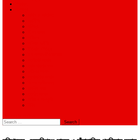
শিক্ষাঙ্গন
অন্যান্য
আইন ও আদালত
অর্থনীতি
বানিজ্য
জীবন-যাপন
সাহিত্য
অনিয়ম-দুর্নীতি
ইতিহাস ঐতিহ্য
উপ-সম্পাদকীয়/মতামত
কর্পোরেট সংবাদ
গ্রাম বাংলার খবর
দুর্ঘটনার সংবাদ
প্রশাসনিক সংবাদ
বিশেষ প্রতিবেদন
মানবিক খবর
সংগঠন সংবাদ
সাহিত্য-সংস্কৃতি
বিবিধ
site mode button
Search
for: