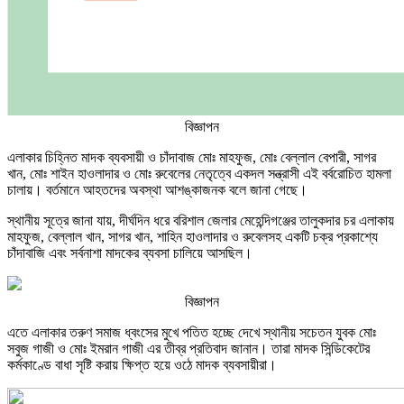
বিজ্ঞাপন
এলাকার চিহ্নিত মাদক ব্যবসায়ী ও চাঁদাবাজ মোঃ মাহফুজ, মোঃ বেল্লাল বেপারী, সাগর
খান, মোঃ শাইন হাওলাদার ও মোঃ রুবেলের নেতৃত্বে একদল সন্ত্রাসী এই বর্বরোচিত হামলা
চালায়। বর্তমানে আহতদের অবস্থা আশঙ্কাজনক বলে জানা গেছে।
স্থানীয় সূত্রে জানা যায়, দীর্ঘদিন ধরে বরিশাল জেলার মেহেন্দিগঞ্জের তালুকদার চর এলাকায়
মাহফুজ, বেল্লাল খান, সাগর খান, শাহিন হাওলাদার ও রুবেলসহ একটি চক্র প্রকাশ্যে
চাঁদাবাজি এবং সর্বনাশা মাদকের ব্যবসা চালিয়ে আসছিল।
বিজ্ঞাপন
এতে এলাকার তরুণ সমাজ ধ্বংসের মুখে পতিত হচ্ছে দেখে স্থানীয় সচেতন যুবক মোঃ
সবুজ গাজী ও মোঃ ইমরান গাজী এর তীব্র প্রতিবাদ জানান। তারা মাদক সিন্ডিকেটের
কর্মকাণ্ডে বাধা সৃষ্টি করায় ক্ষিপ্ত হয়ে ওঠে মাদক ব্যবসায়ীরা।