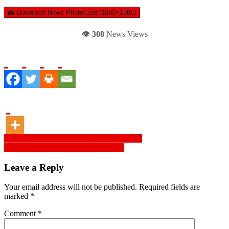
📸 Download News PhotoCard (1080×1080)
👁️
308
News Views
Post
সাঁথিয়া সাইবার স্পেসে অনলাইন জুয়ার এজেন্ট গ্রেফতার
মহিদুর রহমানের প্রতারণার ফাঁদে হাজারো গ্রাহক
navigation
Leave a Reply
Your email address will not be published.
Required fields are
marked
*
Comment
*