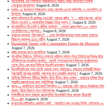
শরণখোলায় এক শিক্ষককে শারীরিকভাবে লাঞ্ছিত করার অভিযোগে শিক্ষক
নেতৃবৃন্দের মানববন্ধন
August 8, 2026
ঢাকায় ২য় বাংলাদেশ লিবারেশন ওয়ার কোর্সের ৫৪তম কমিশনিং ও ফেলোশিপ ডে
উদ্‌যাপন
August 8, 2026
জঙ্গল সলিমপুরে কি রাষ্ট্রের ভেতরেই ‘আরেক রাষ্ট্র ’? : আইনশৃঙ্খলা, অবৈধ
বিদ্যুৎ সংযোগ ও প্রশাসনিক নিয়ন্ত্রণ নিয়ে প্রশ্ন ?
August 8, 2026
যাত্রাবাড়ীতে ডিএনসি’র ঝটিকা অভিযান : সোহাগ এক্সপ্রেসে ১০০ বোতল
ফেনসিডিলসহ গ্রেপ্তার ১
August 8, 2026
ফুয়াদের বক্তব্য ‘বিদ্বেষপূর্ণ’ : ঢাকা বিশ্ববিদ্যালয়ের সুনাম রক্ষায় ফুয়াদের
বিরুদ্ধে ব্যবস্থা চেয়ে নোটিশ
August 7, 2026
Banglalink Stands with Communities During the Monsoon
August 7, 2026
বর্ষায় মানুষের পাশে বাংলালিংক
August 7, 2026
সাংবাদিক নির্যাতন- উলিপুরে পেশাগত দায়িত্ব পালনে গিয়ে নির্যাতনের শিকার স্টার
টেলিভিশনের সাংবাদিক জুবাইর : জুলাই গণঅভ্যুত্থান দিবসের অনুষ্ঠানস্থল
থেকে টেনে বের করে পিটালো বিএনপি-ছাত্রদল
August 7, 2026
বিএসটিআইয়ের ল্যাব টেস্টে ভয়াবহ তথ্য: বাজারের ৮ ব্র্যান্ডের ফর্সাকারী ক্রিমে
প্রাণঘাতী মাত্রার মার্কারি, প্রশ্নের মুখে তদারকি ব্যবস্থা !
August 7, 2026
হাসিনার দিল্লিতে মিডিয়া ব্রিফিং ঘিরে তীব্র ক্ষোভ ঢাকার : ভারতের ভূমিকা নিয়ে
পররাষ্ট্র মন্ত্রণালয়ের কড়া প্রতিক্রিয়া
August 7, 2026
মাত্র ১১ কার্যদিবসে হাইকোর্টে নিষ্পত্তি ৫০ হাজারের বেশি পুরাতন ক্রিমিনাল মিস
মামলা, বিচার বিভাগে নতুন মাইলফলক
August 6, 2026
শিক্ষার্থীদের জন্য দারাজে এক্সক্লুসিভ ডিসকাউন্ট নিয়ে আসছে রিয়েলমি
সি১০০এক্স
August 6, 2026
রংপুরে বিএসটিআইর মোবাইল কোর্ট : অকটেনে কম দেওয়ায় ফিলিং স্টেশনকে ৩০