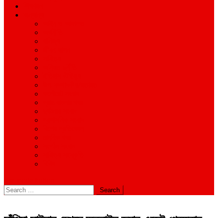
শিক্ষাঙ্গন
অন্যান্য
আইন ও আদালত
অর্থনীতি
বানিজ্য
জীবন-যাপন
সাহিত্য
অনিয়ম-দুর্নীতি
ইতিহাস ঐতিহ্য
উপ-সম্পাদকীয়/মতামত
কর্পোরেট সংবাদ
গ্রাম বাংলার খবর
দুর্ঘটনার সংবাদ
প্রশাসনিক সংবাদ
বিশেষ প্রতিবেদন
মানবিক খবর
সংগঠন সংবাদ
সাহিত্য-সংস্কৃতি
বিবিধ
site mode button
Search
for: