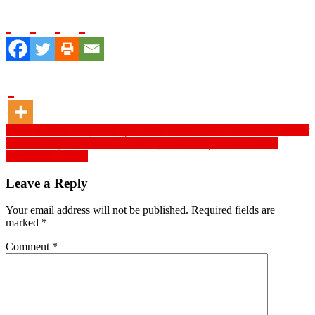
Post
কিশোরগঞ্জ জেলার বিভিন্ন থানায় পুলিশি বিশেষ অভিযানে মোট ৯০ (নব্বই) জন গ্রেফতার
বরিশালের মেহেন্দিগঞ্জে মাদক ও চাঁদাবাজির প্রতিবাদ করায় কুপিয়ে জখম, অবস্থা
navigation
আশঙ্কাজনক, আহত-২
Leave a Reply
Your email address will not be published.
Required fields are
marked
*
Comment
*