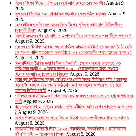
নিজের বিশেষ দিনেও এতিমদের মুখে হাসি দেখতে চান আনভীর
August 9,
2026
জুলকান বিটডাউন ০২: রোমাঞ্চকর লড়াইয়ে মেতে উঠল বসুন্ধরা
August 9,
2026
বেসরকারি জ্বালানি তেল আমদানিতে বিশেষ সুবিধার অভিযোগ ভিত্তিহীন :
জ্বালানি বিভাগ
August 9, 2026
‘জুলাই এখনও শেষ হয় নাই’ : একাত্তর নিয়ে জামায়াতের প্রদর্শনীতে প্রশ্ন ?
August 9, 2026
১,৫১৬ কোটি টাকা আদায়, তবু অকার্যকর আরএফআইডি! ১৪ বছরেও তৈরি হয়নি
চুরি যাওয়া গাড়ি শনাক্তের অবকাঠামো, ৯৪ চেকপোস্টের বদলে হয়েছে মাত্র ১২
August 9, 2026
বিআরটিসিতে দৈনিক মজুরির টাকায় ‘কর্তন’ : জোয়ার সাহারা ডিপোতে ৩৩
কারিগরের মজুরি ৭০০ টাকার বদলে ৬০০—চেয়ারম্যানকে টাকা দেওয়ার
বিস্ফোরক দাবি ম্যানেজারের বিরুদ্ধে
August 9, 2026
অ্যাগ্রো ট্যুরিজমের স্বপ্ন দেখিয়ে শত কোটি টাকার বিনিয়োগ ফাঁদ ? ডায়মন্ড
রিসোর্টের বিরুদ্ধে এমএলএম কাঠামোয় অর্থ সংগ্রহের অভিযোগ, দিশেহারা
হাজারো বিনিয়োগকারী
August 9, 2026
এনবিআরের কাস্টমস-ভ্যাট প্রশাসনে বড় রদবদল : একযোগে ২০ যুগ্ম কমিশনারের
বদলি
August 9, 2026
পদোন্নতির দৌড়ে সাইদুর রহমান, নাকি দুর্নীতির অভিযোগের আড়ালে অন্য খেলা
?
August 9, 2026
আমান উল্লাহ আমানের সাথে নিশু ও মহিলা দলের নেত্রীদের সৌজন্য স্বাক্ষাৎ
August 8, 2026
আন্তর্জাতিক আদিবাসী দিবস ২০২৬: ন্যায়বিচার, সমঅধিকার ও জাতিসত্ত্বার
স্বীকৃতি চাই – নিকোলাস বিশ্বাস
August 8, 2026