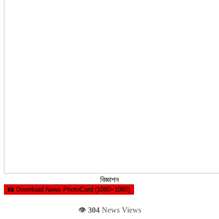
বিজ্ঞাপন
📸 Download News PhotoCard (1080×1080)
👁️
304
News Views