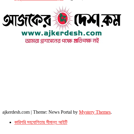
উপদেষ্টা সম্পাদক : খন্দকার আমিনুর রহমান
সম্পাদক ও প্রকাশক : আমিনুর রহমান বাদশাহ
আইন উপদেষ্টা : এস. এম. দৌলত -ই-খুদা
এ্যাডভোকেট বাংলাদেশ সুপ্রিম কোর্ট।
সম্পাদকীয় ও বাণিজ্যিক কার্যালয়
২৬ বঙ্গবন্ধু অ্যাভিনিউ
ব্যাভিলন সেন্টার (৩য় তলা),ঢাকা ১০০০।
ফোনঃ ০১৭১৫৮৮০২৭৭
সম্পাদক ইমেইল : arbadshah12@gmail.com
arbadshah1975@gmail.com
ইমেইল : ajkerdeshnews@gmail.com
© সর্বস্বত্ব সংরক্ষিত। এই ওয়েবসাইটের কোন লেখা, ছবি, ভিডিও অনুমতি ছাড়া ব্যবহার বেআইনি ।
ajkerdesh.com
|
Theme: News Portal by
Mystery Themes
.
কারিগরি সহযোগিতায় সীমান্ত আইটি