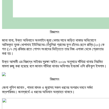
বিজ্ঞাপন
জানা যানা, উক্ত অভিযানে অনলাইন জুয়া খেলার সাথে জড়িত থাকার অভিযোগে
আটককৃত যুবক ধোপাদাহ ইউনিয়নের তেঁথুলিয়া গ্রামের ফুল চাঁদের ছেলে রাব্বি (২০) কে
গত (১৭ মে) রবিবার রাতে গোপন সংবাদের ভিত্তিতে তার নিজ এলাকা থেকে গ্রেফতার
করা হয়।
উক্ত আসামী এর বিরুদ্ধে সাইবার সুরক্ষা আইন ২০২৬ অনুসারে সাঁথিয়া থানায় নিয়মিত
মামলা রুজু করা হয়েছে বলে জানান সাঁথিয়া থানার অফিসার ইনচার্জ ওসি রফিকুল ইসলাম।
বিজ্ঞাপন
জেলা পুলিশ জানান , পাবনা মাদক ও জুয়াসহ সকল ধরনের অপরাধ দমনে সর্বদা
বদ্ধপরিকর। জনস্বার্থে এ ধরনের অভিযান অব্যাহত থাকবে।