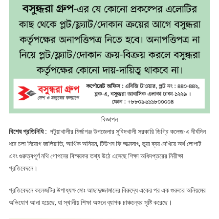
বিজ্ঞাপন
বিশেষ প্রতিনিধি :
পটুয়াখালীর মির্জাগঞ্জ উপজেলার সুবিদখালী সরকারি ডিগ্রি কলেজ-এ দীর্ঘদিন
ধরে চলা নিয়োগ জালিয়াতি, আর্থিক অনিয়ম, টিউশন ফি আত্মসাৎ, ভুয়া ব্যয় দেখিয়ে অর্থ লোপাট
এবং গুরুত্বপূর্ণ নথি গোপনের বিস্ময়কর তথ্য উঠে এসেছে শিক্ষা অধিদপ্তরের নিরীক্ষা
প্রতিবেদনে।
প্রতিবেদনে কলেজটির উপাধ্যক্ষ মোঃ আছাদুজ্জামানের বিরুদ্ধে একের পর এক গুরুতর অনিয়মের
অভিযোগ আনা হয়েছে, যা স্থানীয় শিক্ষা অঙ্গনে ব্যাপক চাঞ্চল্যের সৃষ্টি করেছে।