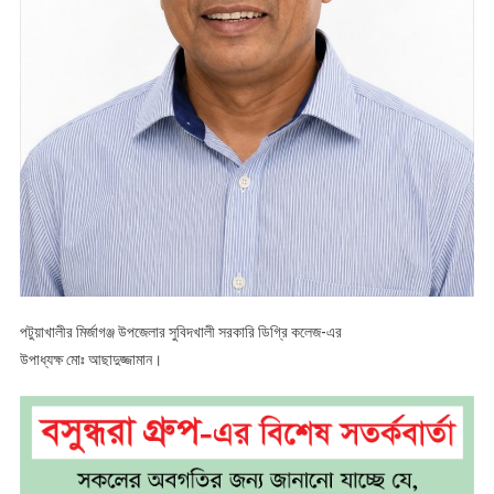
অভিযোগে
তোলপাড়
!
সনদ
জালিয়াতি
থেকে
সরকারি
অর্থ
আত্মসাৎ
!
নিরীক্ষা
প্রতিবেদনে
ভয়াবহ
পটুয়াখালীর মির্জাগঞ্জ উপজেলার সুবিদখালী সরকারি ডিগ্রি কলেজ-এর
অনিয়মের
উপাধ্যক্ষ মোঃ আছাদুজ্জামান।
চিত্র
!