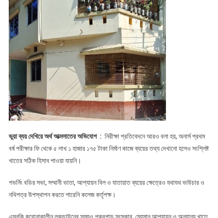
ভুয়া ব্যয় দেখিয়ে অর্থ আত্মসাতের অভিযোগ :
নিরীক্ষা প্রতিবেদনে আরও বলা হয়, অনার্স প্রথম
বর্ষ পরীক্ষার ফি থেকে ৫ লাখ ১ হাজার ১৭৫ টাকা নির্মাণ কাজে ব্যয়ের তথ্য দেখানো হলেও সংশ্লিষ্ট
খাতের সঠিক হিসাব পাওয়া যায়নি।
গভর্নিং বডির সভা, সম্মানী ভাতা, আপ্যায়ন বিল ও যাতায়াত ব্যয়ের ক্ষেত্রেও যথাযথ ভাউচার ও
নথিপত্র উপস্থাপন করতে পারেনি কলেজ কর্তৃপক্ষ।
এমনকি করোনাকালীন লকডাউনের সময়ও পুকুরপাড় সংস্কার, মেহমান আপ্যায়ন ও অন্যান্য খাতে