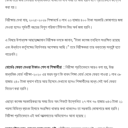
করা হয়।
নিরীক্ষায় দেখা যায়, ২০২৫-২০২৬ শিক্ষাবর্ষে ৩ লাখ ২৩ হাজার ৪০০ টাকা সরকারি কোষাগারে জমা
দেওয়া হলেও পূর্ববর্তী বছরের বিপুল পরিমাণ টিউশন ফির অর্থ জমা হয়নি।
এ বিষয়ে উপাধ্যক্ষ আছাদুজ্জামান নিরীক্ষক দলকে জানান, “টাকা কলেজ তহবিলে সংরক্ষিত রয়েছে
এবং ঊর্ধ্বতন কর্তৃপক্ষের নির্দেশনার অপেক্ষায় আছি।” তবে নিরীক্ষকরা তার বক্তব্যে সন্তুষ্ট হতে
পারেননি।
বোর্ডের ফেরত দেওয়া টাকাও পেল না শিক্ষার্থীরা :
নিরীক্ষা প্রতিবেদনে আরও বলা হয়, উচ্চ
মাধ্যমিক বোর্ড পরীক্ষা-২০২০ এর ফরম পূরণ ফি বাবদ শিক্ষা বোর্ড থেকে ফেরত পাওয়া ১ লাখ ৩৮
হাজার ২৪০ টাকা ক্যাশ বইয়ে আয় হিসেবে দেখানো হলেও শিক্ষার্থীদের মধ্যে সেই অর্থ ফেরত
বিতরণ করা হয়নি।
এছাড়া কলেজ সরকারিকরণের সময় ডিড অব গিফটে উল্লেখিত ২৭ লাখ ৭৬ হাজার ৬৪৩ টাকা ২১
পয়সা বিভিন্ন ব্যাংক হিসাবে সংরক্ষিত থাকার কথা থাকলেও তা সরকারি কোষাগারে জমা হয়নি।
নিরীক্ষা প্রতিবেদনে এই অর্থ আত্মসাতের অভিযোগও আনা হয়েছে।