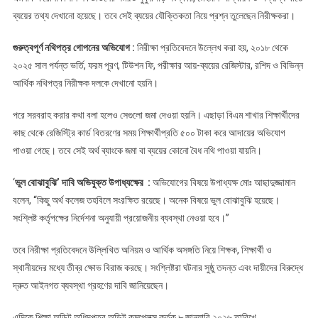
ব্যয়ের তথ্য দেখানো হয়েছে। তবে সেই ব্যয়ের যৌক্তিকতা নিয়ে প্রশ্ন তুলেছেন নিরীক্ষকরা।
গুরুত্বপূর্ণ নথিপত্র গোপনের অভিযোগ :
নিরীক্ষা প্রতিবেদনে উল্লেখ করা হয়, ২০১৮ থেকে
২০২৫ সাল পর্যন্ত ভর্তি, ফরম পূরণ, টিউশন ফি, পরীক্ষার আয়-ব্যয়ের রেজিস্টার, রশিদ ও বিভিন্ন
আর্থিক নথিপত্র নিরীক্ষক দলকে দেখানো হয়নি।
পরে সরবরাহ করার কথা বলা হলেও সেগুলো জমা দেওয়া হয়নি। এছাড়া বিএম শাখার শিক্ষার্থীদের
কাছ থেকে রেজিস্ট্রি কার্ড বিতরণের সময় শিক্ষার্থীপ্রতি ৫০০ টাকা করে আদায়ের অভিযোগ
পাওয়া গেছে। তবে সেই অর্থ ব্যাংকে জমা বা ব্যয়ের কোনো বৈধ নথি পাওয়া যায়নি।
‘
ভুল বোঝাবুঝি’ দাবি অভিযুক্ত উপাধ্যক্ষের :
অভিযোগের বিষয়ে উপাধ্যক্ষ মোঃ আছাদুজ্জামান
বলেন, “কিছু অর্থ কলেজ তহবিলে সংরক্ষিত রয়েছে। অনেক বিষয়ে ভুল বোঝাবুঝি হয়েছে।
সংশ্লিষ্ট কর্তৃপক্ষের নির্দেশনা অনুযায়ী প্রয়োজনীয় ব্যবস্থা নেওয়া হবে।”
তবে নিরীক্ষা প্রতিবেদনে উল্লিখিত অনিয়ম ও আর্থিক অসঙ্গতি নিয়ে শিক্ষক, শিক্ষার্থী ও
স্থানীয়দের মধ্যে তীব্র ক্ষোভ বিরাজ করছে। সংশ্লিষ্টরা ঘটনার সুষ্ঠু তদন্ত এবং দায়ীদের বিরুদ্ধে
দ্রুত আইনগত ব্যবস্থা গ্রহণের দাবি জানিয়েছেন।
এদিকে শিক্ষা অডিট অধিদপ্তর অডিট কমপ্লেক্স কর্তৃক ৮ জানুয়ারি ২০২৬ তারিখে