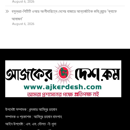
August 6, 2026
বসুন্ধরা-পিটিটি ওআর অংশীদারিত্বে দেশের বাজারে আন্তর্জাতিক কফি ব্র্যান্ড ‘ক্যাফে
আমাজন’
August 6, 2026
উপদেষ্টা সম্পাদক : খন্দকার আমিনুর রহমান
সম্পাদক ও প্রকাশক : আমিনুর রহমান বাদশাহ
আইন উপদেষ্টা : এস. এম. দৌলত -ই-খুদা