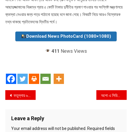
আছাদুজ্জামানের বিরুদ্ধে প্রায় ৫ কোটি টাকার দুর্নীতির প্রমাণ পাওয়ার পর সংশ্লিষ্ট মন্ত্রণালয়ে
ব্যবস্থা নেওয়ার জন্য পত্র পাঠানো হয়েছে বলে জানা গেছে। বিষয়টি নিয়ে আরও বিস্ফোরক
তথ্য থাকছে প্রতিবেদনের দ্বিতীয় পর্বে।
Download News PhotoCard (1080×1080)
411
News Views
Post
ফতুল্লায় ৬ বছরের শিশু ধর্ষণ: ডিসি-এসপির থানা পরিদর্শন, সর্বোচ্চ আইনি ব্যবস্থার নির্দেশ
অপো এ সিরিজকে নম্বর ১ স্মুথনেস, ব্যাটারি লাইফ ও ডিউরেবিলিটির স্বীকৃতি দিলো বুয়েট
navigation
Leave a Reply
Your email address will not be published.
Required fields