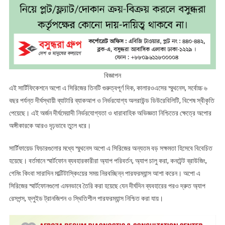
বিজ্ঞাপন
এই সার্টিফিকেশনে অপো এ সিরিজের তিনটি গুরুত্বপূর্ণ দিক, কালারওএসের স্মুথনেস, সর্বোচ্চ ৬
বছর পর্যন্ত দীর্ঘস্থায়ী ব্যাটারি ব্যাকআপ ও নির্ভরযোগ্য অলরাউন্ড ডিউরেবিলিটি, বিশেষ স্বীকৃতি
পেয়েছে। এই অর্জন দীর্ঘমেয়াদী নির্ভরযোগ্যতা ও ধারাবাহিক অভিজ্ঞতা নিশ্চিতের ক্ষেত্রে অপোর
অঙ্গীকারকে আরও দৃঢ়ভাবে তুলে ধরে।
সার্টিফায়েড ফিচারগুলোর মধ্যে স্মুথনেস অপো এ সিরিজের অন্যতম বড় সক্ষমতা হিসেবে বিবেচিত
হয়েছে। বর্তমানে স্মার্টফোন ব্যবহারকারীরা অ্যাপ পরিবর্তন, অ্যাপ চালু করা, কনটেন্ট ব্রাউজিং,
গেমিং কিংবা সারাদিন মাল্টিটাস্কিংয়ের সময় নিরবচ্ছিন্ন পারফরম্যান্স আশা করেন। অপো এ
সিরিজের স্মার্টফোনগুলো এমনভাবে তৈরি করা হয়েছে যেন দীর্ঘদিন ব্যবহারের পরও দ্রুত অ্যাপ
রেসপন্স, ফ্লুইড ট্রানজিশন ও স্থিতিশীল পারফরম্যান্স নিশ্চিত করা যায়।