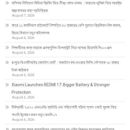
হাসিনার দিল্লিতে মিডিয়া ব্রিফিং ঘিরে তীব্র ক্ষোভ ঢাকার : ভারতের ভূমিকা নিয়ে পররাষ্ট্র
মন্ত্রণালয়ের কড়া প্রতিক্রিয়া
August 7, 2026
মাত্র ১১ কার্যদিবসে হাইকোর্টে নিষ্পত্তি ৫০ হাজারের বেশি পুরাতন ক্রিমিনাল মিস মামলা,
বিচার বিভাগে নতুন মাইলফলক
August 6, 2026
শিক্ষার্থীদের জন্য দারাজে এক্সক্লুসিভ ডিসকাউন্ট নিয়ে আসছে রিয়েলমি সি১০০এক্স
August 6, 2026
রংপুরে বিএসটিআইর মোবাইল কোর্ট : অকটেনে কম দেওয়ায় ফিলিং স্টেশনকে ৩০ হাজার
টাকা জরিমানা
August 6, 2026
Xiaomi Launches REDMI 17: Bigger Battery & Stronger
Protection
August 6, 2026
দীর্ঘস্থায়ী ৭,৫০০ এমএএইচ ব্যাটারি এবং শক্তিশালী গরিলা গ্লাস ৭আই সুরক্ষা নিয়ে
শাওমি উন্মোচন করল নতুন রেডমি ১৭
August 6, 2026
শরণখোলায় মাদক কারবারিদের গ্রেফতারের পর ওসির বিরুদ্ধে ষড়যন্ত্রের প্রতিবাদে