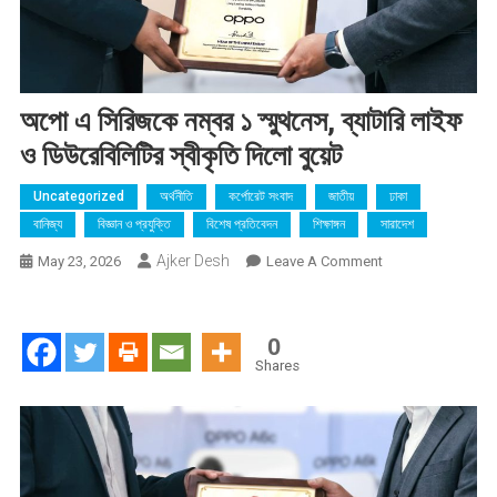
অপো এ সিরিজকে নম্বর ১ স্মুথনেস, ব্যাটারি লাইফ
ও ডিউরেবিলিটির স্বীকৃতি দিলো বুয়েট
Uncategorized
অর্থনীতি
কর্পোরেট সংবাদ
জাতীয়
ঢাকা
বানিজ্য
বিজ্ঞান ও প্রযুক্তি
বিশেষ প্রতিবেদন
শিক্ষাঙ্গন
সারাদেশ
Ajker Desh
On
May 23, 2026
Leave A Comment
অপো
এ
সিরিজকে
0
নম্বর
Shares
১
স্মুথনেস,
ব্যাটারি
লাইফ
ও