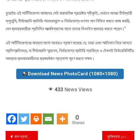
বুয়েটের এই সার্টিফিকেশন আমাদের সেই ধারাবাহিক প্রচেষ্টার স্বীকৃতি, যেখানে আমরা দীর্ঘস্থায়ী
ফ্লুয়েন্সি, দীর্ঘমেয়াদি ব্যাটারি পারফরম্যান্স ও নির্ভরযোগ্য গুণগত মান নিশ্চিত করতে কাজ করছি;
যেন ব্যবহারকারীরা প্রতিদিন আত্মবিশ্বাসের সাথে তাদের ডিভাইস ব্যবহার করতে পারেন।”
এই সার্টিফিকেশনের মাধ্যমে অপো আবারও প্রমাণ করেছে যে, তারা এমন স্মার্টফোন নিয়ে আসতে
প্রতিশ্রুতিবদ্ধ, যা দীর্ঘমেয়াদি স্মুথনেস, নির্ভরযোগ্য ব্যাটারি স্থায়িত্ব ও টেকসই ডিউরেবিলিটির
সমন্বয়ে ব্যবহারকারীদের ক্রমবর্ধমান প্রত্যাশা পূরণ করতে সক্ষম।
Download News PhotoCard (1080×1080)
433
News Views
0
Shares
Post
ফল প্রকাশের আগেই চাকরি, পরে উপাধ্যক্ষ পদ — সুবিদখালী সরকারি ডিগ্রি কলেজে কোটি টাকার দুর্নীতির অভিযোগে তোলপাড় ! সনদ জালিয়াতি থেকে সরকারি অর্থ আত্মসাৎ ! নিরীক্ষা প্রতিবেদনে ভয়াবহ অনিয়মের চিত্র !
কুমিল্লায় ১০-বিজিবির অভিযানে ৪০ হাজার পিস ইয়াবাসহ আটক-১