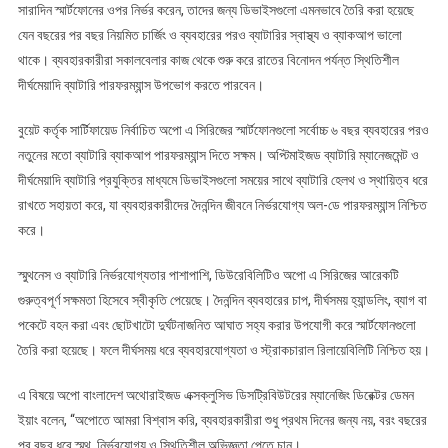
সারাদিন স্মার্টফোনের ওপর নির্ভর করেন, তাদের জন্য ডিভাইসগুলো এমনভাবে তৈরি করা হয়েছে
যেন বছরের পর বছর নিয়মিত চার্জিং ও ব্যবহারের পরও ব্যাটারির স্বাস্থ্য ও ব্যাকআপ ভালো
থাকে। ব্যবহারকারীরা সকালবেলার কাজ থেকে শুরু করে রাতের বিনোদন পর্যন্ত স্থিতিশীল
দীর্ঘমেয়াদি ব্যাটারি পারফরম্যান্স উপভোগ করতে পারবেন।
বুয়েট কর্তৃক সার্টিফায়েড নির্বাচিত অপো এ সিরিজের স্মার্টফোনগুলো সর্বোচ্চ ৬ বছর ব্যবহারের পরও
নতুনের মতো ব্যাটারি ব্যাকআপ পারফরম্যান্স দিতে সক্ষম। অপ্টিমাইজড ব্যাটারি ম্যানেজমেন্ট ও
দীর্ঘমেয়াদি ব্যাটারি প্রযুক্তির মাধ্যমে ডিভাইসগুলো সময়ের সাথে ব্যাটারি হেলথ ও স্থায়িত্ব ধরে
রাখতে সহায়তা করে, যা ব্যবহারকারীদের দৈনন্দিন জীবনে নির্ভরযোগ্য অল-ডে পারফরম্যান্স নিশ্চিত
করে।
স্মুথনেস ও ব্যাটারি নির্ভরযোগ্যতার পাশাপাশি, ডিউরেবিলিটিও অপো এ সিরিজের আরেকটি
গুরুত্বপূর্ণ সক্ষমতা হিসেবে স্বীকৃতি পেয়েছে। দৈনন্দিন ব্যবহারের চাপ, দীর্ঘসময় হ্যান্ডলিং, ব্যাগ বা
পকেটে বহন করা এবং ছোটখাটো দুর্ঘটনাজনিত আঘাত সহ্য করার উপযোগী করে স্মার্টফোনগুলো
তৈরি করা হয়েছে। ফলে দীর্ঘসময় ধরে ব্যবহারযোগ্যতা ও স্ট্রাকচারাল রিলায়েবিলিটি নিশ্চিত হয়।
এ বিষয়ে অপো বাংলাদেশ অথোরাইজড এক্সক্লুসিভ ডিসট্রিবিউটরের ম্যানেজিং ডিরেক্টর ডেমন
ইয়াং বলেন, “অপোতে আমরা বিশ্বাস করি, ব্যবহারকারীরা শুধু প্রথম দিনের জন্য নয়, বরং বছরের
পর বছর ধরে স্মুথ, নির্ভরযোগ্য ও স্থিতিশীল অভিজ্ঞতা পেতে চান।