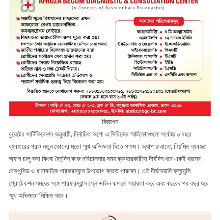
বিজ্ঞাপন
বুয়েটের সার্টিফিকেশন অনুযায়ী, নির্বাচিত অপো এ সিরিজের স্মার্টফোনগুলো সর্বোচ্চ ৬ বছর
ব্যবহারের পরও নতুন ফোনের মতো স্মুথ অভিজ্ঞতা দিতে সক্ষম। অ্যাপ চালানো, নিয়মিত ব্যবহৃত
অ্যাপ চালু করা কিংবা দৈনন্দিন কাজ পরিচালনার সময় ব্যবহারকারীরা দীর্ঘদিন ধরে একই ধরনের
রেসপন্সিভ ও ধারাবাহিক পারফরম্যান্স উপভোগ করতে পারবেন। এই দীর্ঘমেয়াদি ফ্লুয়েন্সি
প্রোটেকশন সময়ের সঙ্গে পারফরম্যান্স স্লোডাউন কমাতে সহায়তা করে এবং বছরের পর বছর ধরে
স্মুথ অভিজ্ঞতা নিশ্চিত করে।