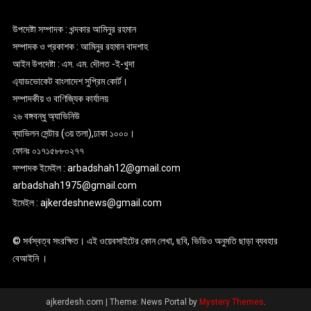
উপদেষ্টা সম্পাদক : খন্দকার আমিনুর রহমান
সম্পাদক ও প্রকাশক : আমিনুর রহমান বাদশাহ
আইন উপদেষ্টা : এস. এম. দৌলত -ই-খুদা
এ্যাডভোকেট বাংলাদেশ সুপ্রিম কোর্ট।
সম্পাদকীয় ও বাণিজ্যিক কার্যালয়
২৬ বঙ্গবন্ধু অ্যাভিনিউ
ব্যাভিলন সেন্টার (৩য় তলা),ঢাকা ১০০০।
ফোনঃ ০১৭১৫৮৮০২৭৭
সম্পাদক ইমেইল : arbadshah12@gmail.com
arbadshah1975@gmail.com
ইমেইল : ajkerdeshnews@gmail.com
© সর্বস্বত্ব সংরক্ষিত। এই ওয়েবসাইটের কোন লেখা, ছবি, ভিডিও অনুমতি ছাড়া ব্যবহার
বেআইনি ।
ajkerdesh.com
|
Theme: News Portal by
Mystery Themes
.