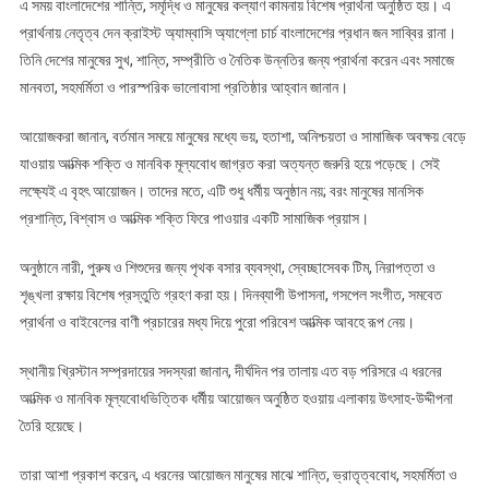
এ সময় বাংলাদেশের শান্তি, সমৃদ্ধি ও মানুষের কল্যাণ কামনায় বিশেষ প্রার্থনা অনুষ্ঠিত হয়। এ
প্রার্থনায় নেতৃত্ব দেন ক্রাইস্ট অ্যাম্বাসি অ্যাগ্লো চার্চ বাংলাদেশের প্রধান জন সাব্বির রানা।
তিনি দেশের মানুষের সুখ, শান্তি, সম্প্রীতি ও নৈতিক উন্নতির জন্য প্রার্থনা করেন এবং সমাজে
মানবতা, সহমর্মিতা ও পারস্পরিক ভালোবাসা প্রতিষ্ঠার আহ্বান জানান।
আয়োজকরা জানান, বর্তমান সময়ে মানুষের মধ্যে ভয়, হতাশা, অনিশ্চয়তা ও সামাজিক অবক্ষয় বেড়ে
যাওয়ায় আত্মিক শক্তি ও মানবিক মূল্যবোধ জাগ্রত করা অত্যন্ত জরুরি হয়ে পড়েছে। সেই
লক্ষ্যেই এ বৃহৎ আয়োজন। তাদের মতে, এটি শুধু ধর্মীয় অনুষ্ঠান নয়; বরং মানুষের মানসিক
প্রশান্তি, বিশ্বাস ও আত্মিক শক্তি ফিরে পাওয়ার একটি সামাজিক প্রয়াস।
অনুষ্ঠানে নারী, পুরুষ ও শিশুদের জন্য পৃথক বসার ব্যবস্থা, স্বেচ্ছাসেবক টিম, নিরাপত্তা ও
শৃঙ্খলা রক্ষায় বিশেষ প্রস্তুতি গ্রহণ করা হয়। দিনব্যাপী উপাসনা, গসপেল সংগীত, সমবেত
প্রার্থনা ও বাইবেলের বাণী প্রচারের মধ্য দিয়ে পুরো পরিবেশ আত্মিক আবহে রূপ নেয়।
স্থানীয় খ্রিস্টান সম্প্রদায়ের সদস্যরা জানান, দীর্ঘদিন পর তালায় এত বড় পরিসরে এ ধরনের
আত্মিক ও মানবিক মূল্যবোধভিত্তিক ধর্মীয় আয়োজন অনুষ্ঠিত হওয়ায় এলাকায় উৎসাহ-উদ্দীপনা
তৈরি হয়েছে।
তারা আশা প্রকাশ করেন, এ ধরনের আয়োজন মানুষের মাঝে শান্তি, ভ্রাতৃত্ববোধ, সহমর্মিতা ও