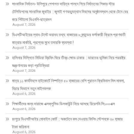
সাংবাদিক নির্যাতন- উলিপুরে পেশাগত দায়িত্ব পালনে গিয়ে নির্যাতনের শিকার স্টার
টেলিভিশনের সাংবাদিক জুবাইর : জুলাই গণঅভ্যুত্থান দিবসের অনুষ্ঠানস্থল থেকে টেনে বের
করে পিটালো বিএনপি-ছাত্রদল
August 7, 2026
বিএসটিআইয়ের ল্যাব টেস্টে ভয়াবহ তথ্য: বাজারের ৮ ব্র্যান্ডের ফর্সাকারী ক্রিমে প্রাণঘাতী
মাত্রার মার্কারি, প্রশ্নের মুখে তদারকি ব্যবস্থা !
August 7, 2026
হাসিনার দিল্লিতে মিডিয়া ব্রিফিং ঘিরে তীব্র ক্ষোভ ঢাকার : ভারতের ভূমিকা নিয়ে পররাষ্ট্র
মন্ত্রণালয়ের কড়া প্রতিক্রিয়া
August 7, 2026
মাত্র ১১ কার্যদিবসে হাইকোর্টে নিষ্পত্তি ৫০ হাজারের বেশি পুরাতন ক্রিমিনাল মিস মামলা,
বিচার বিভাগে নতুন মাইলফলক
August 6, 2026
শিক্ষার্থীদের জন্য দারাজে এক্সক্লুসিভ ডিসকাউন্ট নিয়ে আসছে রিয়েলমি সি১০০এক্স
August 6, 2026
রংপুরে বিএসটিআইর মোবাইল কোর্ট : অকটেনে কম দেওয়ায় ফিলিং স্টেশনকে ৩০ হাজার
টাকা জরিমানা
August 6, 2026