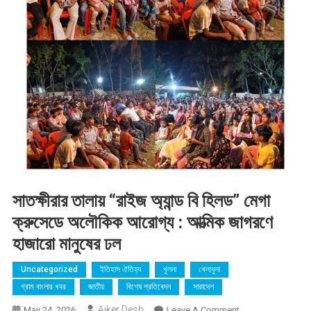
সাতক্ষীরার তালায় “রাইজ অ্যান্ড বি হিলড” মেগা
ক্রুসেডে অলৌকিক আরোগ্য : আত্মিক জাগরণে
হাজারো মানুষের ঢল
Uncategorized
ইতিহাস ঐতিহ্য
খুলনা
খেলাধুলা
গ্রাম বাংলার খবর
জাতীয়
বিশেষ প্রতিবেদন
সারাদেশ
Ajker Desh
On
May 24, 2026
Leave A Comment