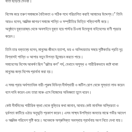
বার্তা ছড়িয়ে দেওয়া।
বিশেষ করে তরুণ সমাজকে নৈতিকতা ও সঠিক পথে পরিচালিত করাই আমাদের উদ্দেশ্য।” তিনি
আরও বলেন, আত্মিক জাগরণ সমাজে শান্তি ও সম্প্রীতির ভিত্তি শক্তিশালী করে।
অনুষ্ঠানে যুক্তরাজ্য থেকে অনলাইনে যুক্ত হয়ে পাস্টর চিওমা উদেফুনা বাইবেলের বাণী প্রচার
করেন।
তিনি তার বক্তব্যে বলেন, মানুষের জীবনে হতাশা, ভয় ও অনিশ্চয়তার সময়ে সৃষ্টিকর্তার প্রতি দৃঢ়
বিশ্বাসই শান্তি ও আশার নতুন দিগন্ত উন্মোচন করতে পারে।
সমাবেশের বিশেষ আকর্ষণ ছিল “অল্টার কল” পর্ব, যেখানে অসুস্থ ও শারীরিকভাবে কষ্টে থাকা
মানুষের জন্য বিশেষ প্রার্থনা করা হয়।
এ সময় প্রায় অর্ধশতাধিক নারী-পুরুষ বিভিন্ন দীর্ঘস্থায়ী ও জটিল রোগ থেকে সুস্থতা লাভ করেন
বলে দাবি করেন এবং তারা মঞ্চে এসে নিজেদের অভিজ্ঞতা তুলে ধরেন।
কেউ দীর্ঘদিনের শারীরিক ব্যথা থেকে মুক্তির কথা জানান, আবার কেউ মানসিক অস্থিরতা ও
দুর্বলতা কাটিয়ে ওঠার অনুভূতি প্রকাশ করেন। এসব সাক্ষ্য উপস্থিত জনতার মাঝে গভীর আবেগ
ও আত্মিক পরিবেশ সৃষ্টি করে। অনেককে অশ্রুসিক্ত অবস্থায় প্রার্থনায় অংশ নিতে দেখা যায়।