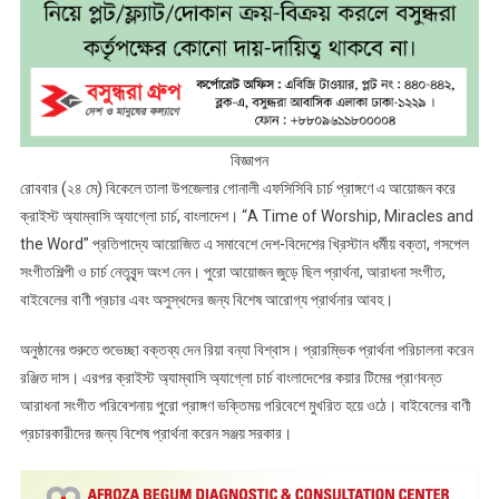
বিজ্ঞাপন
রোববার (২৪ মে) বিকেলে তালা উপজেলার গোনালী এফসিসিবি চার্চ প্রাঙ্গণে এ আয়োজন করে
ক্রাইস্ট অ্যাম্বাসি অ্যাগ্লো চার্চ, বাংলাদেশ। “A Time of Worship, Miracles and
the Word” প্রতিপাদ্যে আয়োজিত এ সমাবেশে দেশ-বিদেশের খ্রিস্টান ধর্মীয় বক্তা, গসপেল
সংগীতশিল্পী ও চার্চ নেতৃবৃন্দ অংশ নেন। পুরো আয়োজন জুড়ে ছিল প্রার্থনা, আরাধনা সংগীত,
বাইবেলের বাণী প্রচার এবং অসুস্থদের জন্য বিশেষ আরোগ্য প্রার্থনার আবহ।
অনুষ্ঠানের শুরুতে শুভেচ্ছা বক্তব্য দেন রিয়া বন্যা বিশ্বাস। প্রারম্ভিক প্রার্থনা পরিচালনা করেন
রঞ্জিত দাস। এরপর ক্রাইস্ট অ্যাম্বাসি অ্যাগ্লো চার্চ বাংলাদেশের কয়ার টিমের প্রাণবন্ত
আরাধনা সংগীত পরিবেশনায় পুরো প্রাঙ্গণ ভক্তিময় পরিবেশে মুখরিত হয়ে ওঠে। বাইবেলের বাণী
প্রচারকারীদের জন্য বিশেষ প্রার্থনা করেন সঞ্জয় সরকার।