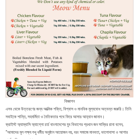
বিজ্ঞাপন
এসব থেকে উত্তরণের জন্য আত্মিক শক্তি, বিশ্বাস ও মানবিক মূল্যবোধ অত্যন্ত জরুরি। তিনি
সবাইকে শান্তি, সহমর্মিতা ও নৈতিকতার পথে ফিরে আসার আহ্বান জানান।
ক্রাইস্ট অ্যাম্বাসি অ্যাগ্লো চার্চ বাংলাদেশের যুব বিভাগের প্রধান জন সাব্বির রানা বলেন,
“আমাদের মূল লক্ষ্য শুধু ধর্মীয় অনুষ্ঠান আয়োজন নয়, বরং সমাজে মানবতা, ভালোবাসা ও আশার