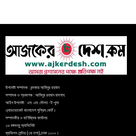
উপদেষ্টা সম্পাদক : খন্দকার আমিনুর রহমান
সম্পাদক ও প্রকাশক : আমিনুর রহমান বাদশাহ
আইন উপদেষ্টা : এস. এম. দৌলত -ই-খুদা
এ্যাডভোকেট বাংলাদেশ সুপ্রিম কোর্ট।
সম্পাদকীয় ও বাণিজ্যিক কার্যালয়
২৬ বঙ্গবন্ধু অ্যাভিনিউ
ব্যাভিলন সেন্টার (৩য় তলা),ঢাকা ১০০০।