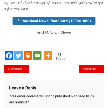
নতুন আশার বার্তা ছড়িয়ে দিতে গুরুত্বপূর্ণ ভূমিকা রাখবে। শেষে সমাপনী প্রার্থনার মধ্য দিয়ে পুরো
অনুষ্ঠান সম্পন্ন করা হয়।
Download News PhotoCard (1080×1080)
463
News Views
0
Shares
Post
লালমনিরহাটের আদিতমাারী উপজেলায় গৃহবধুকে সংঘবদ্ধ ধর্ষণের পর হত্যার অভিযোগ
নেত্রকোণার মদনে গরু আনতে গিয়ে বজ্রপাতে বৃদ্ধ কৃষকের মৃত্যু
navigation
Leave a Reply
Your email address will not be published.
Required fields
are marked
*