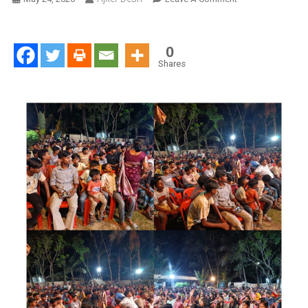
সাতক্ষীরার
তালায়
“রাইজ
0
অ্যান্ড
Shares
বি
হিলড”
মেগা
ক্রুসেডে
অলৌকিক
আরোগ্য
:
আত্মিক
জাগরণে
হাজারো
মানুষের
ঢল