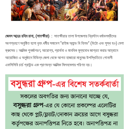
জেমস আব্দুর রহিম রানা, (সাতক্ষীরা) :
সাতক্ষীরার তালা উপজেলায় খ্রিস্টান ধর্মাবলম্বীদের
অংশগ্রহণে অনুষ্ঠিত হলো বৃহৎ ধর্মীয় সমাবেশ “রাইজ অ্যান্ড বি হিলড” (উঠো এবং সুস্থ হও) মেগা
ক্রুসেড। আত্মিক পুনর্জাগরণ, আরোগ্য, প্রার্থনা ও মানবিক মূল্যবোধ জাগ্রত করার আহ্বানে
আয়োজিত এ অনুষ্ঠানে বিভিন্ন জেলা থেকে আগত হাজারো মানুষের উপস্থিতিতে গোনালী
এফসিসিবি চার্চ গ্রাউন্ড এক প্রাণবন্ত আত্মিক মিলনমেলায় পরিণত হয়।