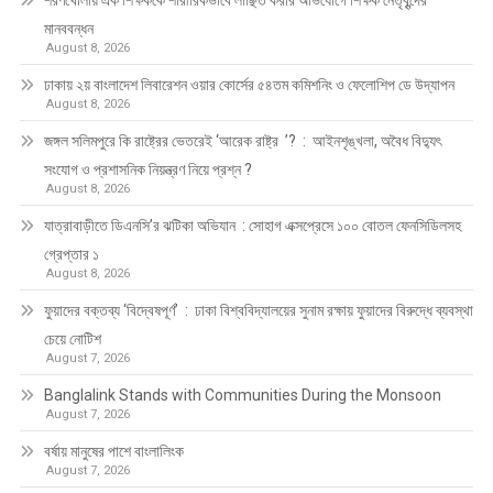
শরণখোলায় এক শিক্ষককে শারীরিকভাবে লাঞ্ছিত করার অভিযোগে শিক্ষক নেতৃবৃন্দের
মানববন্ধন
August 8, 2026
ঢাকায় ২য় বাংলাদেশ লিবারেশন ওয়ার কোর্সের ৫৪তম কমিশনিং ও ফেলোশিপ ডে উদ্‌যাপন
August 8, 2026
জঙ্গল সলিমপুরে কি রাষ্ট্রের ভেতরেই ‘আরেক রাষ্ট্র ’? : আইনশৃঙ্খলা, অবৈধ বিদ্যুৎ
সংযোগ ও প্রশাসনিক নিয়ন্ত্রণ নিয়ে প্রশ্ন ?
August 8, 2026
যাত্রাবাড়ীতে ডিএনসি’র ঝটিকা অভিযান : সোহাগ এক্সপ্রেসে ১০০ বোতল ফেনসিডিলসহ
গ্রেপ্তার ১
August 8, 2026
ফুয়াদের বক্তব্য ‘বিদ্বেষপূর্ণ’ : ঢাকা বিশ্ববিদ্যালয়ের সুনাম রক্ষায় ফুয়াদের বিরুদ্ধে ব্যবস্থা
চেয়ে নোটিশ
August 7, 2026
Banglalink Stands with Communities During the Monsoon
August 7, 2026
বর্ষায় মানুষের পাশে বাংলালিংক
August 7, 2026