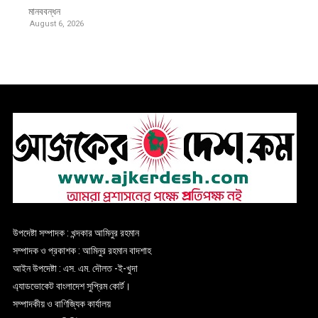
মানববন্ধন
August 6, 2026
উপদেষ্টা সম্পাদক : খন্দকার আমিনুর রহমান
সম্পাদক ও প্রকাশক : আমিনুর রহমান বাদশাহ
আইন উপদেষ্টা : এস. এম. দৌলত -ই-খুদা
এ্যাডভোকেট বাংলাদেশ সুপ্রিম কোর্ট।
সম্পাদকীয় ও বাণিজ্যিক কার্যালয়