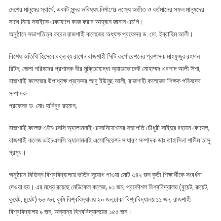
দেশের মানুষের স্বার্থে, একটি সুন্দর ভবিষ্যৎ নির্মাণের লক্ষ্যে অতীত ও বর্তমানের সফল মানুষদের
সাথে নিয়ে সবাইকে একযোগে কাজ করার আহ্বান জানান এমপি।
অনুষ্ঠানে সভাপতিত্ব করেন রাজশাহী কলেজের অধ্যক্ষ প্রফেসর ড. মো. ইব্রাহিম আলী।
বিশেষ অতিথি হিসেবে বক্তব্য রাখেন রাজশাহী সিটি কর্পোরেশনের প্রশাসক মাহফুজুর রহমান
রিটন, জেলা পরিষদের প্রশাসক বীর মুক্তিযোদ্ধা অ্যাডভোকেট মোহাম্মদ এরশাদ আলী ঈশা,
রাজশাহী কলেজের উপাধ্যক্ষ প্রফেসর আবু ইউনুছ আলী, রাজশাহী কলেজের শিক্ষক পরিষদের
সম্পাদক
প্রফেসর ড. মোঃ হাবিবুর রহমান,
রাজশাহী কলেজ এইচএসসি অ্যালামনাই এসোসিয়েশনের সভাপতি চৌধুরী সাইদুর রহমান কোয়েল,
রাজশাহী কলেজ এইচএসসি অ্যালামনাই এসোসিয়েশন সাধারণ সম্পাদক ডাঃ তাহাসিনা শামীম তাসু
প্রমূখ।
অনুষ্ঠানে বিভিন্ন বিশ্ববিদ্যালয়ে ভর্তির সুযোগ পাওয়া মোট ৩৪২ জন কৃতী শিক্ষার্থীকে সংবর্ধনা
দেওয়া হয়। এর মধ্যে রয়েছে মেডিকেল কলেজ, ৮১ জন, প্রকৌশল বিশ্ববিদ্যালয় (বুয়েট, রুয়েট,
কুয়েট, চুয়েট) ৬৬ জন, কৃষি বিশ্ববিদ্যালয় ২০ জন,ঢাকা বিশ্ববিদ্যালয় ১১ জন, রাজশাহী
বিশ্ববিদ্যালয় ৯ জন, অন্যান্য বিশ্ববিদ্যালয়ের ১৫৫ জন।