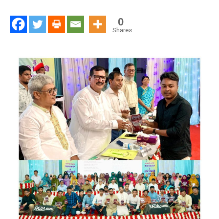
জাতি
তার
0
গর্বিত
Shares
সন্তানদের
স্বীকৃতি
দেয়
না,
সে
জাতি
কখনো
উন্নতি
করতে
পারে
না:
ভূমি
মন্ত্রী