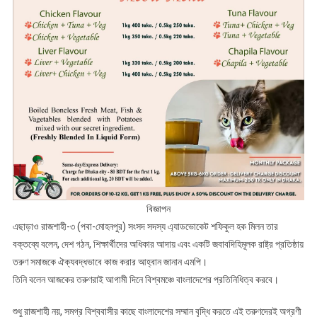
বিজ্ঞাপন
এছাড়াও রাজশাহী-৩ (পবা-মোহনপুর) সংসদ সদস্য এ্যাডভোকেট শফিকুল হক মিলন তার
বক্তব্যে বলেন, দেশ গঠন, শিক্ষার্থীদের অধিকার আদায় এবং একটি জবাবদিহিমূলক রাষ্ট্র প্রতিষ্ঠায়
তরুণ সমাজকে ঐক্যবদ্ধভাবে কাজ করার আহ্বান জানান এমপি।
তিনি বলেন আজকের তরুণরাই আগামী দিনে বিশ্বমঞ্চে বাংলাদেশের প্রতিনিধিত্ব করবে।
শুধু রাজশাহী নয়, সমগ্র বিশ্ববাসীর কাছে বাংলাদেশের সম্মান বৃদ্ধি করতে এই তরুণদেরই অগ্রণী