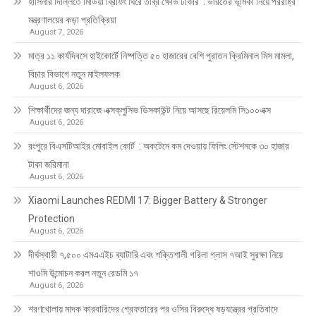
হাসিনার দিল্লিতে মিডিয়া ব্রিফিং ঘিরে তীব্র ক্ষোভ ঢাকার : ভারতের ভূমিকা নিয়ে পররাষ্ট্র
মন্ত্রণালয়ের কড়া প্রতিক্রিয়া
August 7, 2026
মাত্র ১১ কার্যদিবসে হাইকোর্টে নিষ্পত্তি ৫০ হাজারের বেশি পুরাতন ক্রিমিনাল মিস মামলা,
বিচার বিভাগে নতুন মাইলফলক
August 6, 2026
শিক্ষার্থীদের জন্য দারাজে এক্সক্লুসিভ ডিসকাউন্ট নিয়ে আসছে রিয়েলমি সি১০০এক্স
August 6, 2026
রংপুরে বিএসটিআইর মোবাইল কোর্ট : অকটেনে কম দেওয়ায় ফিলিং স্টেশনকে ৩০ হাজার
টাকা জরিমানা
August 6, 2026
Xiaomi Launches REDMI 17: Bigger Battery & Stronger
Protection
August 6, 2026
দীর্ঘস্থায়ী ৭,৫০০ এমএএইচ ব্যাটারি এবং শক্তিশালী গরিলা গ্লাস ৭আই সুরক্ষা নিয়ে
শাওমি উন্মোচন করল নতুন রেডমি ১৭
August 6, 2026
শরণখোলায় মাদক কারবারিদের গ্রেফতারের পর ওসির বিরুদ্ধে ষড়যন্ত্রের প্রতিবাদে