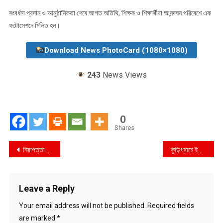
সংবর্ধনা প্রদান ও আনুষ্ঠানিকতা শেষে আগত অতিথি, শিক্ষক ও শিক্ষার্থীরা আনন্দঘন পরিবেশে এক
ফটোসেশনে মিলিত হন।
Download News PhotoCard (1080×1080)
243
News Views
0
Shares
Post
নিরাপত্তা দেয়ার স্থান হালিশহর থানার দেয়াল ও মহেশ খালের গার্ড ওয়াল আজ মৃত্যুকূপ
কুড়িগ্রামে ইউপি চেয়ারম্যানের বিরুদ্ধে হামলা ও লুটপাটের অভিযোগ
navigation
Leave a Reply
Your email address will not be published.
Required fields
are marked
*