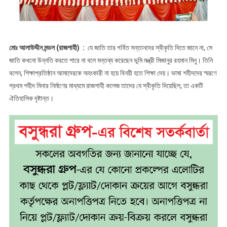
মোঃ আলাউদ্দীন মন্ডল (রাজশাহী) :
যে জাতি তার গর্বিত সন্তানদের স্বীকৃতি দিতে জানে না, সে
জাতি কখনো উন্নতি করতে পারে না বলে মন্তব্য করেছেন ভূমি মন্ত্রী মিজানুর রহমান মিনু। তিনি
বলেন, শিক্ষাপ্রতিষ্ঠান আমাদেরকে অহংকারী না হয়ে বিনয়ী হতে শিক্ষা দেয়। ভাষা শহীদদের স্মরণে
প্রথম শহীদ মিনার নির্মাণের মাধ্যমে রাজশাহী কলেজ তাদের যে স্বীকৃতি দিয়েছিল, তা একটি
ঐতিহাসিক দৃষ্টান্ত।