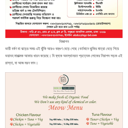
বিজ্ঞাপন
ভারী বর্ষণ বা ঝড়ের সময় এই ঝুঁকি আরও বহুগুণ বেড়ে গেছে।বর্তমানে ঝুকির মাত্রা বেড়ে গিয়ে
ভয়াবহ মারাত্মক আকার ধারন করেছে। বি ব্লকে অবস্থানরত প্রত্যেক লোকের নিরাপদ সড়ক এই
রাস্তা, যা আজ মরন ফাদ।