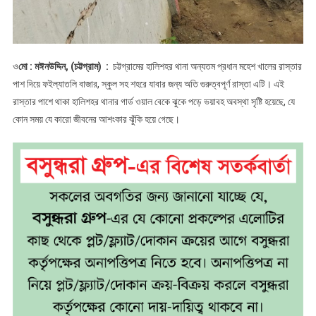
ও
মো : মঈনউদ্দিন, (চট্টগ্রাম) :
চট্টগ্রামের হালিশহর থানা অন্যতম প্রধান মহেশ খালের রাস্তার
পাশ দিয়ে ফইল্যাতলি বাজার, স্কুল সহ শহরে যাবার জন্য অতি গুরুত্বপূর্ণ রাস্তা এটি। এই
রাস্তার পাশে থাকা হালিশহর থানার গার্ড ওয়াল বেকে ঝুকে পড়ে ভয়াবহ অবস্থা সৃষ্টি হয়েছে, যে
কোন সময় যে কারো জীবনের আশংকার ঝুঁকি হয়ে গেছে।