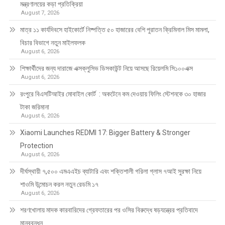
মন্ত্রণালয়ের কড়া প্রতিক্রিয়া
August 7, 2026
মাত্র ১১ কার্যদিবসে হাইকোর্টে নিষ্পত্তি ৫০ হাজারের বেশি পুরাতন ক্রিমিনাল মিস মামলা,
বিচার বিভাগে নতুন মাইলফলক
August 6, 2026
শিক্ষার্থীদের জন্য দারাজে এক্সক্লুসিভ ডিসকাউন্ট নিয়ে আসছে রিয়েলমি সি১০০এক্স
August 6, 2026
রংপুরে বিএসটিআইর মোবাইল কোর্ট : অকটেনে কম দেওয়ায় ফিলিং স্টেশনকে ৩০ হাজার
টাকা জরিমানা
August 6, 2026
Xiaomi Launches REDMI 17: Bigger Battery & Stronger
Protection
August 6, 2026
দীর্ঘস্থায়ী ৭,৫০০ এমএএইচ ব্যাটারি এবং শক্তিশালী গরিলা গ্লাস ৭আই সুরক্ষা নিয়ে
শাওমি উন্মোচন করল নতুন রেডমি ১৭
August 6, 2026
শরণখোলায় মাদক কারবারিদের গ্রেফতারের পর ওসির বিরুদ্ধে ষড়যন্ত্রের প্রতিবাদে
মানববন্ধন