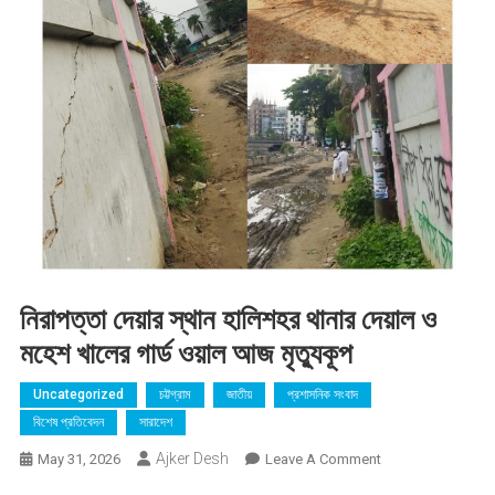
নিরাপত্তা দেয়ার স্থান হালিশহর থানার দেয়াল ও
মহেশ খালের গার্ড ওয়াল আজ মৃত্যুকূপ
Uncategorized
চট্টগ্রাম
জাতীয়
প্রশাসনিক সংবাদ
বিশেষ প্রতিবেদন
সারাদেশ
Ajker Desh
On
May 31, 2026
Leave A Comment
নিরাপত্তা