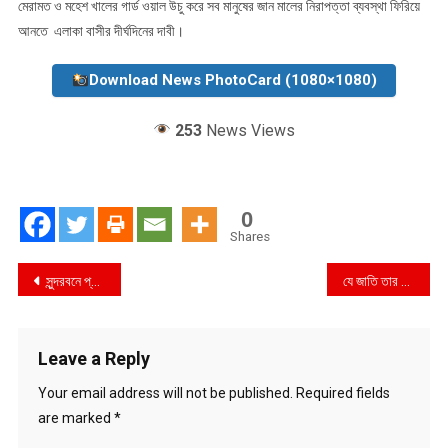
মেরামত ও মহেশ খালের গার্ড ওয়াল উচু করে সব মানুষের জান মালের নিরাপত্তা ব্যবস্থা ফিরিয়ে
আনতে এলাকা বাসীর দীর্ঘদিনের দাবী।
Download News PhotoCard (1080×1080)
253
News Views
0
Shares
Post
সুন্দরবনে প্রবেশে ৩ মাসের নিষেধাজ্ঞা : জেলে ও পর্যটনসংশ্লিষ্ট কয়েক হাজার পরিবার অনিশ্চয়তায়
যে জাতি তার গর্বিত সন্তানদের স্বীকৃতি দেয় না, সে জাতি কখনো উন্নতি করতে পারে না: ভূমি মন্ত্রী
navigation
Leave a Reply
Your email address will not be published.
Required fields
are marked
*