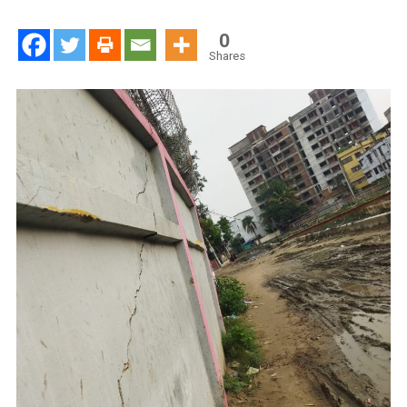
দেয়ার
স্থান
0
হালিশহর
Shares
থানার
দেয়াল
ও
মহেশ
খালের
গার্ড
ওয়াল
আজ
মৃত্যুকূপ