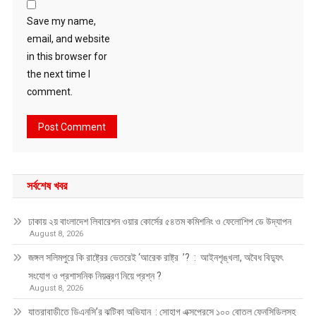
Save my name,
email, and website
in this browser for
the next time I
comment.
সর্বশেষ খবর
ঢাকায় ২য় বাংলাদেশ লিবারেশন ওয়ার কোর্সের ৫৪তম কমিশনিং ও ফেলোশিপ ডে উদ্‌যাপন
August 8, 2026
জঙ্গল সলিমপুরে কি রাষ্ট্রের ভেতরেই ‘আরেক রাষ্ট্র ’? : আইনশৃঙ্খলা, অবৈধ বিদ্যুৎ
সংযোগ ও প্রশাসনিক নিয়ন্ত্রণ নিয়ে প্রশ্ন ?
August 8, 2026
যাত্রাবাড়ীতে ডিএনসি’র ঝটিকা অভিযান : সোহাগ এক্সপ্রেসে ১০০ বোতল ফেনসিডিলসহ