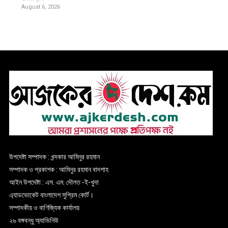
August 6, 2026
উপদেষ্টা সম্পাদক : খন্দকার আমিনুর রহমান
সম্পাদক ও প্রকাশক : আমিনুর রহমান বাদশাহ
আইন উপদেষ্টা : এস. এম. দৌলত -ই-খুদা
এ্যাডভোকেট বাংলাদেশ সুপ্রিম কোর্ট।
সম্পাদকীয় ও বাণিজ্যিক কার্যালয়
২৬ বঙ্গবন্ধু অ্যাভিনিউ