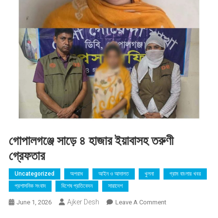
গোপালগঞ্জে সাড়ে ৪ হাজার ইয়াবাসহ তরুণী
গ্রেফতার
Uncategorized
অপরাধ
আইন ও আদালত
খুলনা
গ্রাম বাংলার খবর
প্রশাসনিক সংবাদ
বিশেষ প্রতিবেদন
সারাদেশ
Ajker Desh
On
June 1, 2026
Leave A Comment
গোপালগঞ্জে