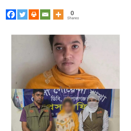
সাড়ে
৪
0
হাজার
Shares
ইয়াবাসহ
তরুণী
গ্রেফতার