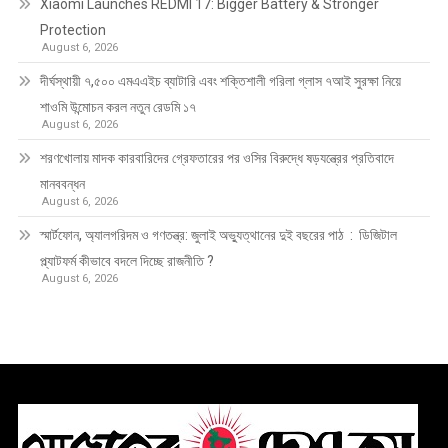
Xiaomi Launches REDMI 17: Bigger Battery & Stronger
Protection
August 6, 2026
দীর্ঘস্থায়ী ৭,৫০০ এমএএইচ ব্যাটারি এবং শক্তিশালী গরিলা গ্লাস ৭আই সুরক্ষা নিয়ে
শাওমি উন্মোচন করল নতুন রেডমি ১৭
August 6, 2026
শরণখোলায় মাদক কারবারিদের গ্রেফতারের পর ওসির বিরুদ্ধে ষড়যন্ত্রের প্রতিবাদে
মানববন্ধন
August 6, 2026
স্মার্টফোন, অ্যালগরিদম ও গণতন্ত্র: জুলাই অভ্যুত্থানের দুই বছরের পাঠ : ডিজিটাল
প্ল্যাটফর্ম কীভাবে বদলে দিচ্ছে রাজনীতি ?
August 6, 2026