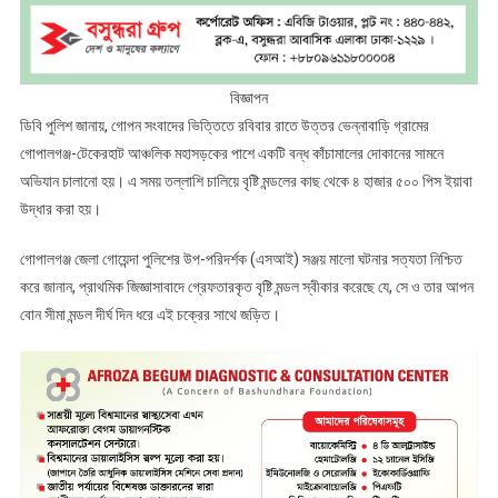
বিজ্ঞাপন
ডিবি পুলিশ জানায়, গোপন সংবাদের ভিত্তিতে রবিবার রাতে উত্তর ভেন্নাবাড়ি গ্রামের
গোপালগঞ্জ-টেকেরহাট আঞ্চলিক মহাসড়কের পাশে একটি বন্ধ কাঁচামালের দোকানের সামনে
অভিযান চালানো হয়। এ সময় তল্লাশি চালিয়ে বৃষ্টি মন্ডলের কাছ থেকে ৪ হাজার ৫০০ পিস ইয়াবা
উদ্ধার করা হয়।
গোপালগঞ্জ জেলা গোয়েন্দা পুলিশের উপ-পরিদর্শক (এসআই) সঞ্জয় মালো ঘটনার সত্যতা নিশ্চিত
করে জানান, প্রাথমিক জিজ্ঞাসাবাদে গ্রেফতারকৃত বৃষ্টি মন্ডল স্বীকার করেছে যে, সে ও তার আপন
বোন সীমা মন্ডল দীর্ঘ দিন ধরে এই চক্রের সাথে জড়িত।