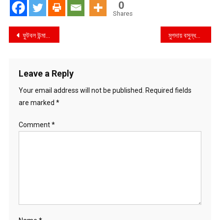
0
Shares
Post
ফুটবল উন্মাদনার এক অনন্য বিকেল কাটল
মুগদায় বসুন্ধরা শুভসংঘের মাদকবিরোধী আলোচনা ও শপথ
navigation
Leave a Reply
Your email address will not be published.
Required fields
are marked
*
Comment
*