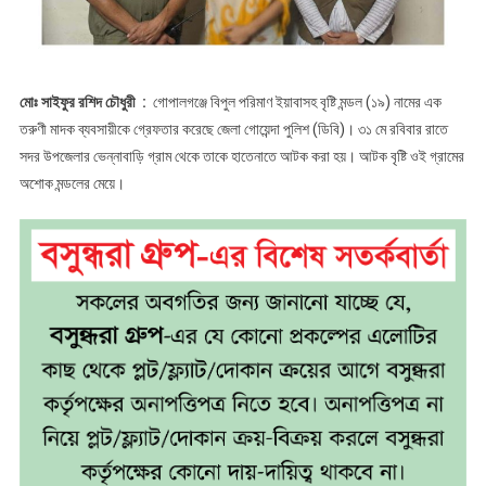
মোঃ সাইফুর রশিদ চৌধুরী :
গোপালগঞ্জে বিপুল পরিমাণ ইয়াবাসহ বৃষ্টি মন্ডল (১৯) নামের এক
তরুণী মাদক ব্যবসায়ীকে গ্রেফতার করেছে জেলা গোয়েন্দা পুলিশ (ডিবি)। ৩১ মে রবিবার রাতে
সদর উপজেলার ভেন্নাবাড়ি গ্রাম থেকে তাকে হাতেনাতে আটক করা হয়। আটক বৃষ্টি ওই গ্রামের
অশোক মন্ডলের মেয়ে।