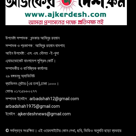
উপদেষ্টা সম্পাদক : খন্দকার আমিনুর রহমান
সম্পাদক ও প্রকাশক : আমিনুর রহমান বাদশাহ
আইন উপদেষ্টা : এস. এম. দৌলত -ই-খুদা
এ্যাডভোকেট বাংলাদেশ সুপ্রিম কোর্ট।
সম্পাদকীয় ও বাণিজ্যিক কার্যালয়
২৬ বঙ্গবন্ধু অ্যাভিনিউ
ব্যাভিলন সেন্টার (৩য় তলা),ঢাকা ১০০০।
ফোনঃ ০১৭১৫৮৮০২৭৭
সম্পাদক ইমেইল : arbadshah12@gmail.com
arbadshah1975@gmail.com
ইমেইল : ajkerdeshnews@gmail.com
© সর্বস্বত্ব সংরক্ষিত। এই ওয়েবসাইটের কোন লেখা, ছবি, ভিডিও অনুমতি ছাড়া ব্যবহার