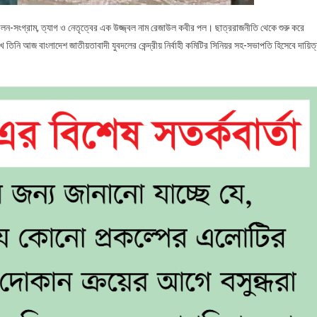
্দোলন-সংগ্রাম, ত্যাগ ও নেতৃত্বের এক উজ্জ্বল নাম রেজাউল কবীর পল। ছাত্ররাজনীতি থেকে শুরু করে
ে তিনি আজ বাংলাদেশ জাতীয়তাবাদী যুবদলের কেন্দ্রীয় নির্বাহী কমিটির সিনিয়র সহ-সভাপতি হিসেবে দায়িত