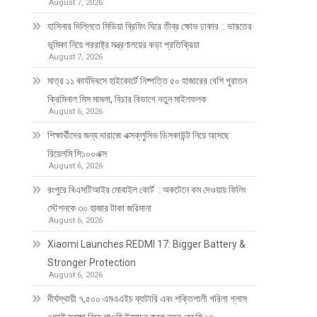
August 7, 2026
হাসিনার দিল্লিতে মিডিয়া ব্রিফিং ঘিরে তীব্র ক্ষোভ ঢাকার : ভারতের
ভূমিকা নিয়ে পররাষ্ট্র মন্ত্রণালয়ের কড়া প্রতিক্রিয়া
August 7, 2026
মাত্র ১১ কার্যদিবসে হাইকোর্টে নিষ্পত্তি ৫০ হাজারের বেশি পুরাতন
ক্রিমিনাল মিস মামলা, বিচার বিভাগে নতুন মাইলফলক
August 6, 2026
শিক্ষার্থীদের জন্য দারাজে এক্সক্লুসিভ ডিসকাউন্ট নিয়ে আসছে
রিয়েলমি সি১০০এক্স
August 6, 2026
রংপুরে বিএসটিআইর মোবাইল কোর্ট : অকটেনে কম দেওয়ায় ফিলিং
স্টেশনকে ৩০ হাজার টাকা জরিমানা
August 6, 2026
Xiaomi Launches REDMI 17: Bigger Battery &
Stronger Protection
August 6, 2026
দীর্ঘস্থায়ী ৭,৫০০ এমএএইচ ব্যাটারি এবং শক্তিশালী গরিলা গ্লাস