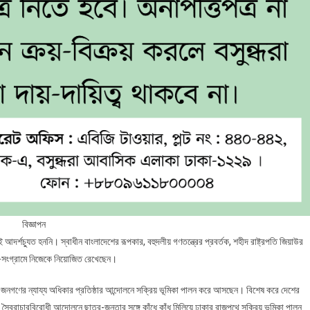
বিজ্ঞাপন
র্শচ্যুত হননি। স্বাধীন বাংলাদেশের রূপকার, বহুদলীয় গণতন্ত্রের প্রবর্তক, শহীদ রাষ্ট্রপতি জিয়াউর
ন-সংগ্রামে নিজেকে নিয়োজিত রেখেছেন।
ং জনগণের ন্যায্য অধিকার প্রতিষ্ঠার আন্দোলনে সক্রিয় ভূমিকা পালন করে আসছেন। বিশেষ করে দেশের
বৈরাচারবিরোধী আন্দোলনে ছাত্র-জনতার সঙ্গে কাঁধে কাঁধ মিলিয়ে ঢাকার রাজপথে সক্রিয় ভূমিকা পালন