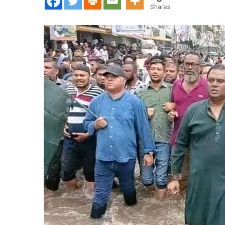
আদর্শের
Shares
প্রতীক
রেজাউল
কবীর
পল