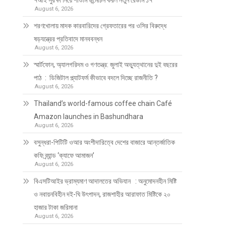
৭আই সুরক্ষা নিয়ে শাওমি উন্মোচন করল নতুন রেডমি ১৭
August 6, 2026
শরণখোলায় মাদক কারবারিদের গ্রেফতারের পর ওসির বিরুদ্ধে
ষড়যন্ত্রের প্রতিবাদে মানববন্ধন
August 6, 2026
স্মার্টফোন, অ্যালগরিদম ও গণতন্ত্র: জুলাই অভ্যুত্থানের দুই বছরের
পাঠ : ডিজিটাল প্ল্যাটফর্ম কীভাবে বদলে দিচ্ছে রাজনীতি ?
August 6, 2026
Thailand’s world-famous coffee chain Café
Amazon launches in Bashundhara
August 6, 2026
বসুন্ধরা-পিটিটি ওআর অংশীদারিত্বে দেশের বাজারে আন্তর্জাতিক
কফি ব্র্যান্ড ‘ক্যাফে আমাজন’
August 6, 2026
বিএসটিআইর ভ্রাম্যমাণ আদালতের অভিযান : অনুমোদনহীন মিষ্টি
ও নবায়নবিহীন দই-ঘি উৎপাদন, রাজশাহীর আরাফাত মিষ্টিকে ২০
হাজার টাকা জরিমানা
August 6, 2026