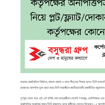
বারবার রাজনৈতিক নির্যাতন, মামলা-হামলা ও দমন-পীড়নের শিকার হলেও তিনি কখনোই আদ
রহমানের আদর্শকে বুকে ধারণ করে তিনি সারাজীবন জাতীয়তাবাদী রাজনীতির আন্দোল
তৃণমূল থেকে গড়ে ওঠা এই বলিষ্ঠ নেতা ছাত্রজীবন থেকেই গণতন্ত্র, ভোটাধিকার এব
রাজনৈতিক সংকটময় সময়ে তিনি রাজপথে থেকে কর্মীদের নেতৃত্ব দিয়েছেন। ৫ আগস্ট স্