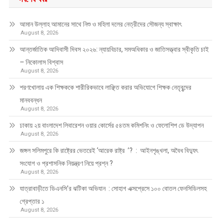
আমান উল্লাহ আমানের সাথে নিশু ও মহিলা দলের নেত্রীদের সৌজন্য স্বাক্ষাৎ
August 8, 2026
আন্তর্জাতিক আদিবাসী দিবস ২০২৬: ন্যায়বিচার, সমঅধিকার ও জাতিসত্ত্বার স্বীকৃতি চাই
– নিকোলাস বিশ্বাস
August 8, 2026
শরণখোলায় এক শিক্ষককে শারীরিকভাবে লাঞ্ছিত করার অভিযোগে শিক্ষক নেতৃবৃন্দের
মানববন্ধন
August 8, 2026
ঢাকায় ২য় বাংলাদেশ লিবারেশন ওয়ার কোর্সের ৫৪তম কমিশনিং ও ফেলোশিপ ডে উদ্‌যাপন
August 8, 2026
জঙ্গল সলিমপুরে কি রাষ্ট্রের ভেতরেই ‘আরেক রাষ্ট্র ’? : আইনশৃঙ্খলা, অবৈধ বিদ্যুৎ
সংযোগ ও প্রশাসনিক নিয়ন্ত্রণ নিয়ে প্রশ্ন ?
August 8, 2026
যাত্রাবাড়ীতে ডিএনসি’র ঝটিকা অভিযান : সোহাগ এক্সপ্রেসে ১০০ বোতল ফেনসিডিলসহ
গ্রেপ্তার ১
August 8, 2026