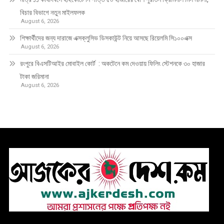
বিচার বিভাগে নতুন মাইলফলক
August 6, 2026
শিক্ষার্থীদের জন্য দারাজে এক্সক্লুসিভ ডিসকাউন্ট নিয়ে আসছে রিয়েলমি সি১০০এক্স
August 6, 2026
রংপুরে বিএসটিআইর মোবাইল কোর্ট : অকটেনে কম দেওয়ায় ফিলিং স্টেশনকে ৩০ হাজার
টাকা জরিমানা
August 6, 2026