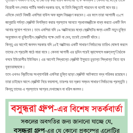
তৃতীয়াংশ সমর্থন লাগবে, যা জোগাড় করা বরিস জনসনের পক্ষে অসম্ভব। কেননা এক্ষেত্রে তাকে
বিরোধী দল লেবার পার্টির সমর্থন দরকার হবে, যা তিনি কিছুতেই পারবেন না বলেই মনে হয়।
এদিকে ভোটে বিজয়ী এমপিরা হাউস অফ কমন্স নিয়ন্ত্রণ করবেন। এর ফলে তারা আগাামী ৩১শে
জানুয়ারি পর্যন্ত ব্রেক্সিট বিলম্বিত করার প্রস্তাব আনতে প্রধানমন্ত্রীকে বাধ্য করতে একটি বিল
আনার সুযোগ পাবেন। তবে এমপিরা যদি ১৯ অক্টোবরের মধ্যে ব্রেক্সিটের জন্য একটি নতুন চুক্তি
অনুমোদন বা চুক্তিহীন ব্রেক্সিটের পক্ষে ভোট না দেন, তবেই তেমনটি ঘটবে।
কিন্তু এর আগেই জনসন সরকার যদি ১৫ই অক্টোবর একটি সাধারণ নির্বাচনের তারিখ ঘোষণা করলে
তাদের সে প্রচেষ্টা মাঠে মারা যাবে। কেননা আগামী এর দুদিন পরেই ব্রাসেলসে গুরুত্বপূর্ণ বৈঠকে
বসবে ইউরোপীয় ইউনিয়ন। এর আগেই সিদ্ধান্তে ব্রেক্সিট ইস্যুতে চূড়ান্ত সিদ্ধান্ত নিতে হবে
যুক্তরাজ্যকে।
তবে এখনও ব্রিটিনের সংখ্যাগরিষ্ঠ এমপিরা চুক্তি ছাড়া ব্রেক্সিট আটকাতে বদ্ধ পরিকর রয়েছেন।
তারা চাইছেন আগে ব্রেক্সিট নিয়ে ফয়সালা, তারপর যত দ্রুত সম্ভব সাধারণ নির্বাচনের প্রস্তুতি।
কিন্তু তাদের এ প্রস্তাবে আগ্রহ দেখাচ্ছেন না বরিস জনসন।