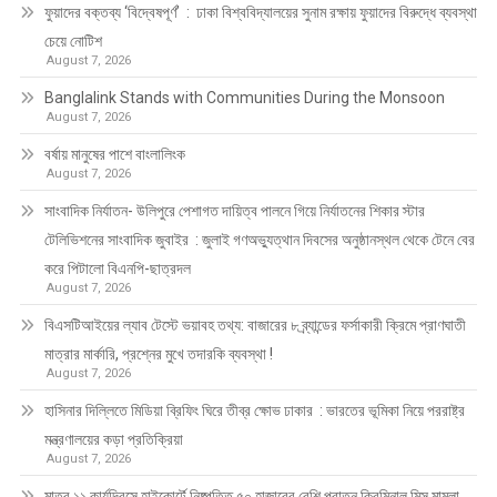
ফুয়াদের বক্তব্য ‘বিদ্বেষপূর্ণ’ : ঢাকা বিশ্ববিদ্যালয়ের সুনাম রক্ষায় ফুয়াদের বিরুদ্ধে ব্যবস্থা
চেয়ে নোটিশ
August 7, 2026
Banglalink Stands with Communities During the Monsoon
August 7, 2026
বর্ষায় মানুষের পাশে বাংলালিংক
August 7, 2026
সাংবাদিক নির্যাতন- উলিপুরে পেশাগত দায়িত্ব পালনে গিয়ে নির্যাতনের শিকার স্টার
টেলিভিশনের সাংবাদিক জুবাইর : জুলাই গণঅভ্যুত্থান দিবসের অনুষ্ঠানস্থল থেকে টেনে বের
করে পিটালো বিএনপি-ছাত্রদল
August 7, 2026
বিএসটিআইয়ের ল্যাব টেস্টে ভয়াবহ তথ্য: বাজারের ৮ ব্র্যান্ডের ফর্সাকারী ক্রিমে প্রাণঘাতী
মাত্রার মার্কারি, প্রশ্নের মুখে তদারকি ব্যবস্থা !
August 7, 2026
হাসিনার দিল্লিতে মিডিয়া ব্রিফিং ঘিরে তীব্র ক্ষোভ ঢাকার : ভারতের ভূমিকা নিয়ে পররাষ্ট্র
মন্ত্রণালয়ের কড়া প্রতিক্রিয়া
August 7, 2026
মাত্র ১১ কার্যদিবসে হাইকোর্টে নিষ্পত্তি ৫০ হাজারের বেশি পুরাতন ক্রিমিনাল মিস মামলা,