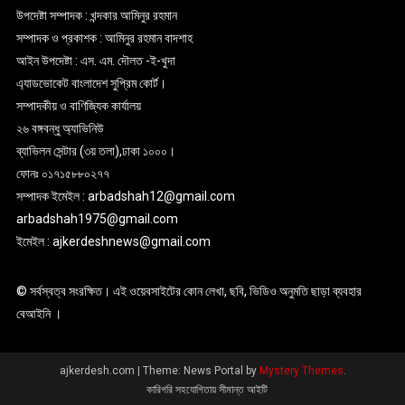
উপদেষ্টা সম্পাদক : খন্দকার আমিনুর রহমান
সম্পাদক ও প্রকাশক : আমিনুর রহমান বাদশাহ
আইন উপদেষ্টা : এস. এম. দৌলত -ই-খুদা
এ্যাডভোকেট বাংলাদেশ সুপ্রিম কোর্ট।
সম্পাদকীয় ও বাণিজ্যিক কার্যালয়
২৬ বঙ্গবন্ধু অ্যাভিনিউ
ব্যাভিলন সেন্টার (৩য় তলা),ঢাকা ১০০০।
ফোনঃ ০১৭১৫৮৮০২৭৭
সম্পাদক ইমেইল : arbadshah12@gmail.com
arbadshah1975@gmail.com
ইমেইল : ajkerdeshnews@gmail.com
© সর্বস্বত্ব সংরক্ষিত। এই ওয়েবসাইটের কোন লেখা, ছবি, ভিডিও অনুমতি ছাড়া ব্যবহার
বেআইনি ।
ajkerdesh.com
|
Theme: News Portal by
Mystery Themes
.
কারিগরি সহযোগিতায় সীমান্ত আইটি