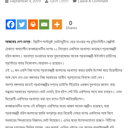
Ajker Desh
On
September 4, 2019
Leave A Comment
২১
বিদ্রোহী
এমপিকে
0
বরখাস্ত
Shares
করলেন
ব্রিটিশ
আজকের দেশ ডেস্ক :
ব্রিটিশ পার্লামেন্ট ভোটাভুটিতে হেরে যাওয়ার পর চুক্তিবিহীন ব্রেক্সিট
প্রধানমন্ত্রী
ঠেকাতে ক্ষমতাসীন কনজারভেটিভ দলের ২১ বিদ্রোহ এমপিকে বরখাস্ত করেছেন প্রধানমন্ত্রী
বরিস জনসন। বরখাস্ত হওয়াদের মধ্যে যুক্তরাজ্যের সাবেক প্রধানমন্ত্রী উইনস্টন চার্চিলের
প্রপৌত্র স্যার নিকোলাস সোয়ামস-ও রয়েছেন।
ওই ২১ জন এমপি নিজ দলের প্রধানমন্ত্রী জনসনের বরখাস্ত করার হুমকি উপেক্ষা করে বিরোধীদের
সঙ্গে যোগ দেন এবং মঙ্গলবার নিজ সরকারের আনীত প্রস্তাবের বিপক্ষে ভোট দেন।
অবশ্য মঙ্গলবার রাতেই প্রধানমন্ত্রীর দপ্তর ডাউনিং স্ট্রিটের একজন মুখপাত্র জানান: যারা
সন্ধ্যায় সরকারের প্রস্তাবে ভোট দেননি, চিফ হুইপ সেই টরি এমপিদের সাথে কথা বলছেন। এসব
বিদ্রোহী এমপিদের বরখাস্ত করা হবে বলেও তিনি জানিয়েছিলেন।
কনজারভেটিভ দলের ওই বহিষ্কৃত এমপিদের মধ্যে নয়জন সাবেক মন্ত্রীও রয়েছেন, যারা
প্রধানমন্ত্রী বরিস জনসনের হুমকি অগ্রাহ্র করে বিরোধী লেবার দলের এমপিদের সঙ্গে মিলে
সরকারের সিদ্ধান্তের বিরুদ্ধে ভোট দিয়েছেন। এদের মধ্যে উল্লেখযোগ্য হচ্ছেন- বিটিনের
সাবেক চ্যান্সেলর ফিলিপ হ্যামন্ড, কেন ক্লার্ক, ডেভিড গউকে এবং সাবেক পররাষ্ট্রমন্ত্রী ররি