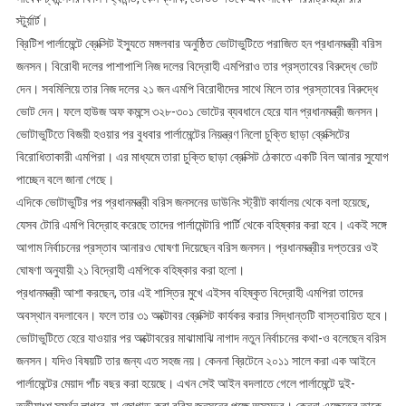
স্টুর্য়ার্ট।
ব্রিটিশ পার্লামেন্টে ব্রেক্সিট ইস্যুতে মঙ্গলবার অনুষ্ঠিত ভোটাভুটিতে পরাজিত হন প্রধানমন্ত্রী বরিস
জনসন। বিরোধী দলের পাশাপাশি নিজ দলের বিদ্রোহী এমপিরাও তার প্রস্তাবের বিরুদ্ধে ভোট
দেন। সবমিলিয়ে তার নিজ দলের ২১ জন এমপি বিরোধীদের সাথে মিলে তার প্রস্তাবের বিরুদ্ধে
ভোট দেন। ফলে হাউজ অফ কমন্সে ৩২৮-৩০১ ভোটের ব্যবধানে হেরে যান প্রধানমন্ত্রী জনসন।
ভোটাভুটিতে বিজয়ী হওয়ার পর বুধবার পার্লামেন্টের নিয়ন্ত্রণ নিলো চুক্তি ছাড়া ব্রেক্সিটের
বিরোধিতাকারী এমপিরা। এর মাধ্যমে তারা চুক্তি ছাড়া ব্রেক্সিট ঠেকাতে একটি বিল আনার সুযোগ
পাচ্ছেন বলে জানা গেছে।
এদিকে ভোটাভুটির পর প্রধানমন্ত্রী বরিস জনসনের ডাউনিং স্ট্রীট কার্যালয় থেকে বলা হয়েছে,
যেসব টোরি এমপি বিদ্রোহ করেছে তাদের পার্লামেন্টারি পার্টি থেকে বহিষ্কার করা হবে। একই সঙ্গে
আগাম নির্বাচনের প্রস্তাব আনারও ঘোষণা দিয়েছেন বরিস জনসন। প্রধানমন্ত্রীর দপ্তরের ওই
ঘোষণা অনুযায়ী ২১ বিদ্রোহী এমপিকে বহিষ্কার করা হলো।
প্রধানমন্ত্রী আশা করছেন, তার এই শাস্তির মুখে এইসব বহিষ্কৃত বিদ্রোহী এমপিরা তাদের
অবস্থান বদলাবেন। ফলে তার ৩১ অক্টোবর ব্রেক্সিট কার্যকর করার সিদ্ধান্তটি বাস্তবায়িত হবে।
ভোটাভুটিতে হেরে যাওয়ার পর অক্টোবরের মাঝামাঝি নাগাদ নতুন নির্বাচনের কথা-ও বলেছেন বরিস
জনসন। যদিও বিষয়টি তার জন্য এত সহজ নয়। কেননা ব্রিটেনে ২০১১ সালে করা এক আইনে
পার্লামেন্টের মেয়াদ পাঁচ বছর করা হয়েছে। এখন সেই আইন বদলাতে গেলে পার্লামেন্টে দুই-