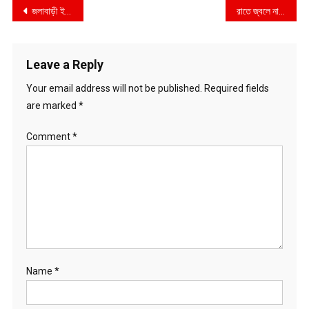
Post
জলাবাড়ী ইউপি নির্বাচনে চমকের অপেক্ষায় মুক্তিযোদ্ধা শওকত
রাতে জ্বলে না একটি বাতিও
navigation
Leave a Reply
Your email address will not be published.
Required fields
are marked
*
Comment
*
Name
*