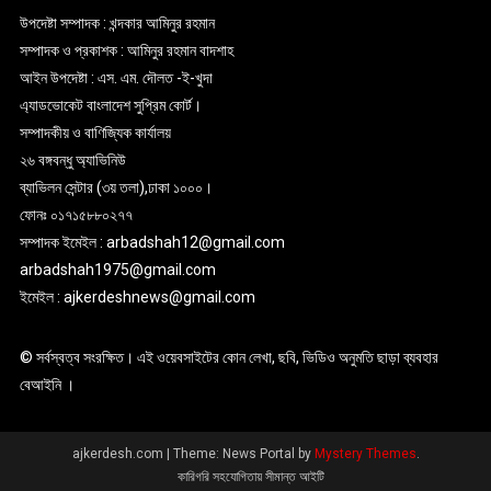
উপদেষ্টা সম্পাদক : খন্দকার আমিনুর রহমান
সম্পাদক ও প্রকাশক : আমিনুর রহমান বাদশাহ
আইন উপদেষ্টা : এস. এম. দৌলত -ই-খুদা
এ্যাডভোকেট বাংলাদেশ সুপ্রিম কোর্ট।
সম্পাদকীয় ও বাণিজ্যিক কার্যালয়
২৬ বঙ্গবন্ধু অ্যাভিনিউ
ব্যাভিলন সেন্টার (৩য় তলা),ঢাকা ১০০০।
ফোনঃ ০১৭১৫৮৮০২৭৭
সম্পাদক ইমেইল : arbadshah12@gmail.com
arbadshah1975@gmail.com
ইমেইল : ajkerdeshnews@gmail.com
© সর্বস্বত্ব সংরক্ষিত। এই ওয়েবসাইটের কোন লেখা, ছবি, ভিডিও অনুমতি ছাড়া ব্যবহার
বেআইনি ।
ajkerdesh.com
|
Theme: News Portal by
Mystery Themes
.
কারিগরি সহযোগিতায় সীমান্ত আইটি