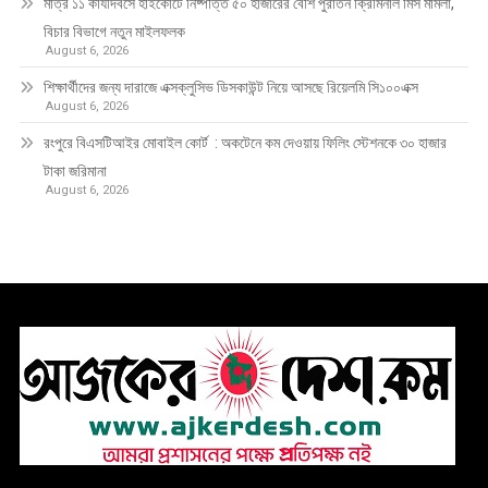
মাত্র ১১ কার্যদিবসে হাইকোর্টে নিষ্পত্তি ৫০ হাজারের বেশি পুরাতন ক্রিমিনাল মিস মামলা,
বিচার বিভাগে নতুন মাইলফলক
August 6, 2026
শিক্ষার্থীদের জন্য দারাজে এক্সক্লুসিভ ডিসকাউন্ট নিয়ে আসছে রিয়েলমি সি১০০এক্স
August 6, 2026
রংপুরে বিএসটিআইর মোবাইল কোর্ট : অকটেনে কম দেওয়ায় ফিলিং স্টেশনকে ৩০ হাজার
টাকা জরিমানা
August 6, 2026