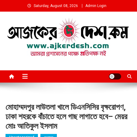
Skip
Saturday, August 08, 2026
Admin Login
to
content
আমরা প্রশাসনের পক্ষে প্রতিপক্ষ নই
মোহাম্মদপুর লাউতলা খালে ডিএনসিসির বৃক্ষরোপণ,
ঢাকা শহরকে বাঁচাতে হলে গাছ লাগাতে হবে– মেয়র
মোঃ আতিকুল ইসলাম