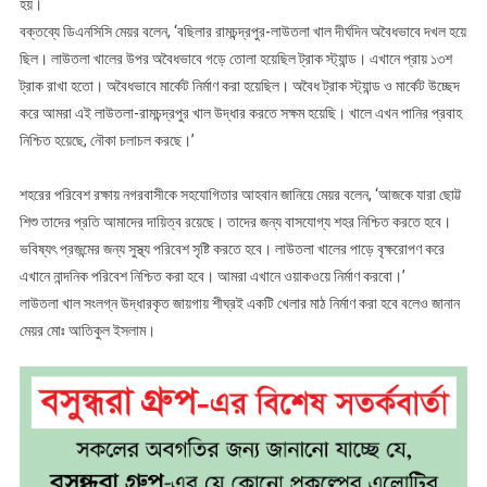
হয়।
বক্তব্যে ডিএনসিসি মেয়র বলেন, ‘বছিলার রামচন্দ্রপুর-লাউতলা খাল দীর্ঘদিন অবৈধভাবে দখল হয়ে
ছিল। লাউতলা খালের উপর অবৈধভাবে গড়ে তোলা হয়েছিল ট্রাক স্ট্যান্ড। এখানে প্রায় ১৩শ
ট্রাক রাখা হতো। অবৈধভাবে মার্কেট নির্মাণ করা হয়েছিল। অবৈধ ট্রাক স্ট্যান্ড ও মার্কেট উচ্ছেদ
করে আমরা এই লাউতলা-রামচন্দ্রপুর খাল উদ্ধার করতে সক্ষম হয়েছি। খালে এখন পানির প্রবাহ
নিশ্চিত হয়েছে, নৌকা চলাচল করছে।’
শহরের পরিবেশ রক্ষায় নগরবাসীকে সহযোগিতার আহবান জানিয়ে মেয়র বলেন, ‘আজকে যারা ছোট্ট
শিশু তাদের প্রতি আমাদের দায়িত্ব রয়েছে। তাদের জন্য বাসযোগ্য শহর নিশ্চিত করতে হবে।
ভবিষ্যৎ প্রজন্মের জন্য সুস্থ্য পরিবেশ সৃষ্টি কর‍তে হবে। লাউতলা খালের পাড়ে বৃক্ষরোপণ করে
এখানে নান্দনিক পরিবেশ নিশ্চিত করা হবে। আমরা এখানে ওয়াকওয়ে নির্মাণ করবো।’
লাউতলা খাল সংলগ্ন উদ্ধারকৃত জায়গায় শীঘ্রই একটি খেলার মাঠ নির্মাণ করা হবে বলেও জানান
মেয়র মোঃ আতিকুল ইসলাম।