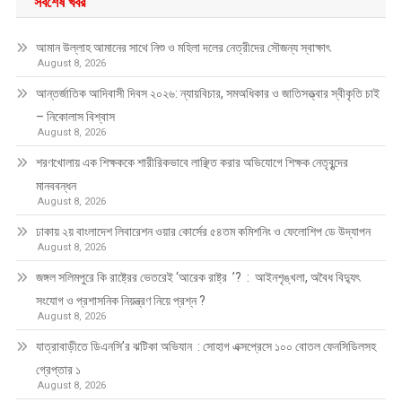
সর্বশেষ খবর
আমান উল্লাহ আমানের সাথে নিশু ও মহিলা দলের নেত্রীদের সৌজন্য স্বাক্ষাৎ
August 8, 2026
আন্তর্জাতিক আদিবাসী দিবস ২০২৬: ন্যায়বিচার, সমঅধিকার ও জাতিসত্ত্বার স্বীকৃতি চাই
– নিকোলাস বিশ্বাস
August 8, 2026
শরণখোলায় এক শিক্ষককে শারীরিকভাবে লাঞ্ছিত করার অভিযোগে শিক্ষক নেতৃবৃন্দের
মানববন্ধন
August 8, 2026
ঢাকায় ২য় বাংলাদেশ লিবারেশন ওয়ার কোর্সের ৫৪তম কমিশনিং ও ফেলোশিপ ডে উদ্‌যাপন
August 8, 2026
জঙ্গল সলিমপুরে কি রাষ্ট্রের ভেতরেই ‘আরেক রাষ্ট্র ’? : আইনশৃঙ্খলা, অবৈধ বিদ্যুৎ
সংযোগ ও প্রশাসনিক নিয়ন্ত্রণ নিয়ে প্রশ্ন ?
August 8, 2026
যাত্রাবাড়ীতে ডিএনসি’র ঝটিকা অভিযান : সোহাগ এক্সপ্রেসে ১০০ বোতল ফেনসিডিলসহ
গ্রেপ্তার ১
August 8, 2026