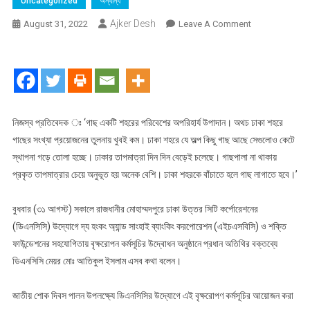
Uncategorized
অন্যান্য
Ajker Desh
On
August 31, 2022
Leave A Comment
মোহাম্মদপুর
লাউতলা
খালে
ডিএনসিসির
বৃক্ষরোপণ,
ঢাকা
নিজস্ব প্রতিবেদক ঃ ‘গাছ একটি শহরের পরিবেশের অপরিহার্য উপাদান। অথচ ঢাকা শহরে
শহরকে
গাছের সংখ্যা প্রয়োজনের তুলনায় খুবই কম। ঢাকা শহরে যে অল্প কিছু গাছ আছে সেগুলোও কেটে
বাঁচাতে
স্থাপনা গড়ে তোলা হচ্ছে। ঢাকার তাপমাত্রা দিন দিন বেড়েই চলেছে। গাছপালা না থাকায়
হলে
প্রকৃত তাপমাত্রার চেয়ে অনুভূত হয় অনেক বেশি। ঢাকা শহরকে বাঁচাতে হলে গাছ লাগাতে হবে।’
গাছ
লাগাতে
বুধবার (৩১ আগস্ট) সকালে রাজধানীর মোহাম্মদপুরে ঢাকা উত্তর সিটি কর্পোরেশনের
হবে–
(ডিএনসিসি) উদ্যোগে দ্য হংকং অ্যান্ড সাংহাই ব্যাংকিং করপোরেশন (এইচএসবিসি) ও শক্তি
মেয়র
ফাউন্ডেশনের সহযোগিতায় বৃক্ষরোপন কর্মসূচির উদ্বোধন অনুষ্ঠানে প্রধান অতিথির বক্তব্যে
মোঃ
ডিএনসিসি মেয়র মোঃ আতিকুল ইসলাম এসব কথা বলেন।
আতিকুল
ইসলাম
জাতীয় শোক দিবস পালন উপলক্ষ্যে ডিএনসিসির উদ্যোগে এই বৃক্ষরোপণ কর্মসূচির আয়োজন করা