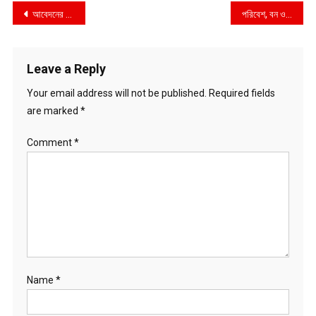
Post
আবেদনের পর্যালোচনাপূর্বক হাসপাতাল সংশ্লিষ্ট ঔষধের দোকানের সময়সীমা পুনর্বিবেচনা করা হতে পারে–ঢাদসিক মেয়র ব্যারিস্টার শেখ তাপস
পরিবেশ, বন ও জলবায়ু পরিবর্তন মন্ত্রণালয়ের বার্ষিক উন্নয়ন কর্মসূচি (এডিপি)-র অগ্রগতি পর্যালোচনা সভা অনুষ্ঠিত
navigation
Leave a Reply
Your email address will not be published.
Required fields
are marked
*
Comment
*
Name
*