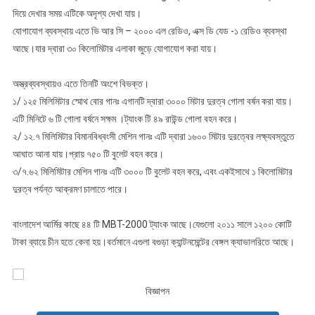
দিয়ে দেখার সময় এটিকে অদৃশ্য দেখা যায়।
যোগাযোগ ব্যবস্থায় এতে ভি আর সি – ২০০০ এল রেডিও, এক্স ডি যেড -১ রেডিও ব্যবস্থা
আছে।যার দ্বারা ৩০ কিলোমিটার এলাকা জুড়ে যোগাযোগ করা যায়।
অস্ত্রব্যবস্থায়ও এতে তিনটি অংশে বিভক্ত।
১/ ১২৫ মিলিমিটার স্মোথ বোর গানঃ এগানটি দ্বারা ৩০০০ মিটার দুরত্ব গোলা বর্ষন করা যায়।
এটি মিনিটে ৬ টি গোলা বর্ষনে সক্ষম ।ট্যাংক টি ৪৯ রাউন্ড গোলা বহন করে।
২/ ১২.৭ মিলিমিটার বিমানবিধ্বংসী মেশিন গানঃ এটি দ্বারা ১৬০০ মিটার দুরত্বের লক্ষ্যবস্তুতে
আঘাত আনা যায়।প্রায় ৭৫০ টি বুলেট বহন করে।
৩/৭.৬২ মিলিমিটার মেশিন গানঃ এটি ৩০০০ টি বুলেট বহন করে, এবং একইসাথে ১ কিলোমিটার
দুরত্ব পর্যন্ত আক্রমণ চালাতে পারে।
বাংলাদেশ আর্মির কাছে ৪৪ টি MBT-2000 ট্যাংক আছে।যেগুলো ২০১১ সালে ১২০০ কোটি
টাকা ব্যায়ে চীন হতে কেনা হয়।বর্তমানে এগুলা বগুড়া ক্যান্টনমেন্টের বেঙ্গল ক্যাভালরিতে আছে।
বিজ্ঞাপন