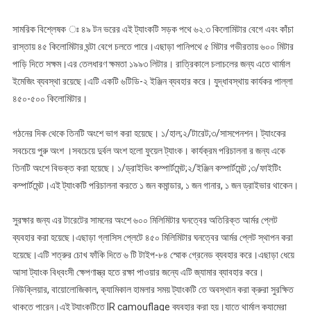
ট্যাংক
সম্পর্কে
সামরিক বিশ্লেষক ঃ ৪৯ টন ভরের এই ট্যাংকটি সড়ক পথে ৬২.৩ কিলোমিটার বেগে এবং কাঁচা
কিছু
রাস্তায় ৪৫ কিলোমিটার ঘন্টা বেগে চলতে পারে।এছাড়া পানিপথে ৫ মিটার গভীরতায় ৬০০ মিটার
তথ্য
পাড়ি দিতে সক্ষম।এর তেলধারণ ক্ষমতা ১৯৯৩ লিটার। রাত্রিকালে চলাচলের জন্য এতে থার্মাল
ইমেজিং ব্যবস্থা রয়েছে।এটি একটি ৬টিডি-২ ইঞ্জিন ব্যবহার করে। যুদ্ধাবস্থায় কার্যকর পাল্লা
৪৫০-৫০০ কিলোমিটার।
গঠনের দিক থেকে তিনটি অংশে ভাগ করা হয়েছে। ১/হাল;২/টারেট;৩/সাসপেনশন। ট্যাংকের
সবচেয়ে পুরু অংশ ।সবচেয়ে দুর্বল অংশ হলো ফুয়েল ট্যাংক। কার্যক্রম পরিচালনা র জন্য একে
তিনটি অংশে বিভক্ত করা হয়েছে। ১/ড্রাইভিং কম্পার্টমেন্ট;২/ইঞ্জিন কম্পার্টমেন্ট ;৩/ফাইটিং
কম্পার্টমেন্ট।এই ট্যাংকটি পরিচালনা করতে ১ জন কমান্ডার, ১ জন গানার, ১ জন ড্রাইভার থাকেন।
সুরক্ষার জন্য এর টারেটের সামনের অংশে ৬০০ মিলিমিটার ঘনত্বের অতিরিক্ত আর্মর প্লেট
ব্যবহার করা হয়েছে।এছাড়া গ্লাসিস প্লেটে ৪৫০ মিলিমিটার ঘনত্বের আর্মর প্লেট স্থাপন করা
হয়েছে।এটি শত্রুর চোখ ফাঁকি দিতে ৬ টি টাইপ-৮৪ স্মোক গ্রেনেড ব্যবহার করে।এছাড়া ধেয়ে
আসা ট্যাংক বিধ্বংসী ক্ষেপণাস্ত্র হতে রক্ষা পাওয়ার জন্যে এটি জ্যামার ব্যাবহার করে।
নিউক্লিয়ার, বায়োলোজিকাল, ক্যামিকাল হামলার সময় ট্যাংকটি তে অবস্থান করা ক্রুরা সুরক্ষিত
থাকতে পারেন।এই ট্যাংকটিতে IR camouflage ব্যবহার করা হয়।যাতে থার্মাল ক্যামেরা