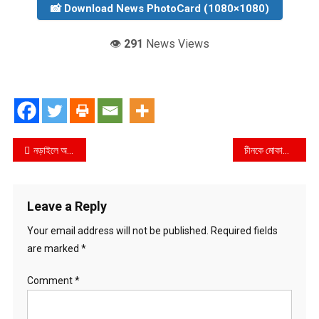
📸 Download News PhotoCard (1080×1080)
👁️
291
News Views
Post
নড়াইলে অলৌকিক ভাবেই দুধ দিচ্ছে,ভাগ্যরাজ,ভাগ্য পরিবর্তনের স্বপ্ন দেখছেন,গরু পালনকারী জাহাঙ্গীর
চীনকে মোকাবেলায় ভারত সার্ভিসে এনেছে হাইলী এডভান্স এয়ারক্রাফট ক্যারিয়ার আইএনএস বিক্রান্ত
navigation
Leave a Reply
Your email address will not be published.
Required fields
are marked
*
Comment
*