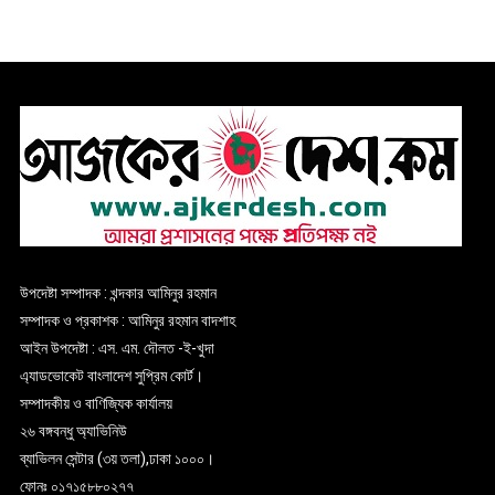
উপদেষ্টা সম্পাদক : খন্দকার আমিনুর রহমান
সম্পাদক ও প্রকাশক : আমিনুর রহমান বাদশাহ
আইন উপদেষ্টা : এস. এম. দৌলত -ই-খুদা
এ্যাডভোকেট বাংলাদেশ সুপ্রিম কোর্ট।
সম্পাদকীয় ও বাণিজ্যিক কার্যালয়
২৬ বঙ্গবন্ধু অ্যাভিনিউ
ব্যাভিলন সেন্টার (৩য় তলা),ঢাকা ১০০০।
ফোনঃ ০১৭১৫৮৮০২৭৭