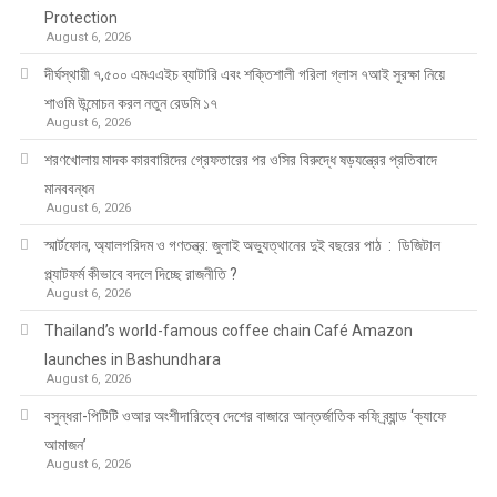
Protection
August 6, 2026
দীর্ঘস্থায়ী ৭,৫০০ এমএএইচ ব্যাটারি এবং শক্তিশালী গরিলা গ্লাস ৭আই সুরক্ষা নিয়ে
শাওমি উন্মোচন করল নতুন রেডমি ১৭
August 6, 2026
শরণখোলায় মাদক কারবারিদের গ্রেফতারের পর ওসির বিরুদ্ধে ষড়যন্ত্রের প্রতিবাদে
মানববন্ধন
August 6, 2026
স্মার্টফোন, অ্যালগরিদম ও গণতন্ত্র: জুলাই অভ্যুত্থানের দুই বছরের পাঠ : ডিজিটাল
প্ল্যাটফর্ম কীভাবে বদলে দিচ্ছে রাজনীতি ?
August 6, 2026
Thailand’s world-famous coffee chain Café Amazon
launches in Bashundhara
August 6, 2026
বসুন্ধরা-পিটিটি ওআর অংশীদারিত্বে দেশের বাজারে আন্তর্জাতিক কফি ব্র্যান্ড ‘ক্যাফে
আমাজন’
August 6, 2026