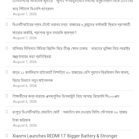
টেলিভিশনের সাংবাদিক জুবাইর : জুলাই গণঅভ্যুত্থান দিবসের অনুষ্ঠানস্থল থেকে টেনে বের
করে পিটালো বিএনপি-ছাত্রদল
August 7, 2026
বিএসটিআইয়ের ল্যাব টেস্টে ভয়াবহ তথ্য: বাজারের ৮ ব্র্যান্ডের ফর্সাকারী ক্রিমে প্রাণঘাতী
মাত্রার মার্কারি, প্রশ্নের মুখে তদারকি ব্যবস্থা !
August 7, 2026
হাসিনার দিল্লিতে মিডিয়া ব্রিফিং ঘিরে তীব্র ক্ষোভ ঢাকার : ভারতের ভূমিকা নিয়ে পররাষ্ট্র
মন্ত্রণালয়ের কড়া প্রতিক্রিয়া
August 7, 2026
মাত্র ১১ কার্যদিবসে হাইকোর্টে নিষ্পত্তি ৫০ হাজারের বেশি পুরাতন ক্রিমিনাল মিস মামলা,
বিচার বিভাগে নতুন মাইলফলক
August 6, 2026
শিক্ষার্থীদের জন্য দারাজে এক্সক্লুসিভ ডিসকাউন্ট নিয়ে আসছে রিয়েলমি সি১০০এক্স
August 6, 2026
রংপুরে বিএসটিআইর মোবাইল কোর্ট : অকটেনে কম দেওয়ায় ফিলিং স্টেশনকে ৩০ হাজার
টাকা জরিমানা
August 6, 2026
Xiaomi Launches REDMI 17: Bigger Battery & Stronger