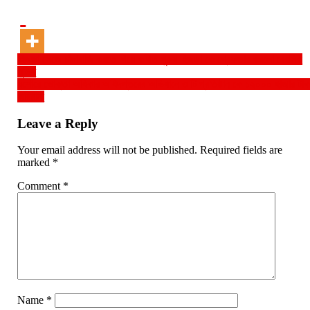
Post
হিজড়া সেজে চাঁদাবাজি করতে গিয়ে কথিত পুরুষ হিজড়া কে গ্রেফতার করলো বেরসিক
পুলিশ
navigation
যশোরে ভোক্তা অধিকার অধিদপ্তরের অভিযানে ৩ টি প্রতিষ্ঠান কে ১২০০০ হাজার টাক
জরিমানা
Leave a Reply
Your email address will not be published.
Required fields are
marked
*
Comment
*
Name
*