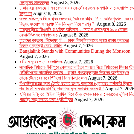
নেতৃবৃন্দের মানববন্ধন
August 8, 2026
ঢাকায় ২য় বাংলাদেশ লিবারেশন ওয়ার কোর্সের ৫৪তম কমিশনিং ও ফেলোশিপ ড
উদ্‌যাপন
August 8, 2026
জঙ্গল সলিমপুরে কি রাষ্ট্রের ভেতরেই ‘আরেক রাষ্ট্র ’? : আইনশৃঙ্খলা, অবৈধ
বিদ্যুৎ সংযোগ ও প্রশাসনিক নিয়ন্ত্রণ নিয়ে প্রশ্ন ?
August 8, 2026
যাত্রাবাড়ীতে ডিএনসি’র ঝটিকা অভিযান : সোহাগ এক্সপ্রেসে ১০০ বোতল
ফেনসিডিলসহ গ্রেপ্তার ১
August 8, 2026
ফুয়াদের বক্তব্য ‘বিদ্বেষপূর্ণ’ : ঢাকা বিশ্ববিদ্যালয়ের সুনাম রক্ষায় ফুয়াদের
বিরুদ্ধে ব্যবস্থা চেয়ে নোটিশ
August 7, 2026
Banglalink Stands with Communities During the Monsoon
August 7, 2026
বর্ষায় মানুষের পাশে বাংলালিংক
August 7, 2026
সাংবাদিক নির্যাতন- উলিপুরে পেশাগত দায়িত্ব পালনে গিয়ে নির্যাতনের শিকার স্টা
টেলিভিশনের সাংবাদিক জুবাইর : জুলাই গণঅভ্যুত্থান দিবসের অনুষ্ঠানস্থল
থেকে টেনে বের করে পিটালো বিএনপি-ছাত্রদল
August 7, 2026
বিএসটিআইয়ের ল্যাব টেস্টে ভয়াবহ তথ্য: বাজারের ৮ ব্র্যান্ডের ফর্সাকারী ক্রিমে
প্রাণঘাতী মাত্রার মার্কারি, প্রশ্নের মুখে তদারকি ব্যবস্থা !
August 7, 202
হাসিনার দিল্লিতে মিডিয়া ব্রিফিং ঘিরে তীব্র ক্ষোভ ঢাকার : ভারতের ভূমিকা নিয
পররাষ্ট্র মন্ত্রণালয়ের কড়া প্রতিক্রিয়া
August 7, 2026