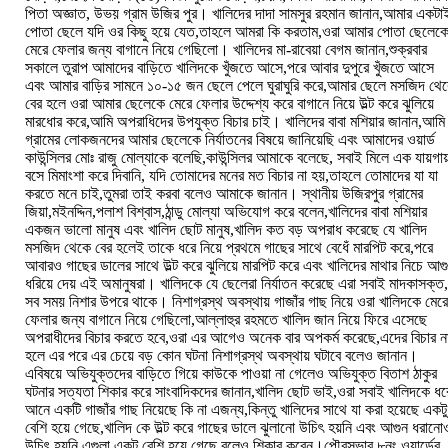
পিতা অজ্ঞাত, উভয় গ্রাম উজির পুর। খালিদের দাদা সামসুর রহমান জানান,আমার একটা
পোতা ছেলে যদি ওর কিছু হয়ে যেত,তাহলে আমরা কি করতাম,ওরা আমার পোতা ছেলেক
মেরে ফেলার জন্য বাগানে নিয়ে গেছিলো। খালিদের মা-রাবেয়া বেগম জানান,শুক্রবার
সকালে তুরাপ আমাদের বাড়িতে খালিদকে খুঁজতে আসে,পরে আবার দুপুরে খুঁজতে আসে
এবং আমার বাড়ির সামনে ১০-১৫ জন ছেলে পেলে ঘুরাঘুরি করে,আমার ছেলে মসজিদ থে
বের হলে ওরা আমার ছেলেকে মেরে ফেলার উদ্দেশ্য করে বাগানে নিয়ে উল্ট করে ঝুলিয়ে
মারধোর করে,আমি অপরাধিদের উপযুক্ত বিচার চাই। খালিদের বাবা মশিয়ার জানান,আমি
গ্রামের লোকজনদের আমার ছেলেকে নির্যাতনের বিষয়ে জানিয়েছি এবং আমাদের ওয়ার্ড
কাউন্সিলর মোঃ রাজু মোল্যাকে বলেছি,কাউন্সিলর আমাকে বলেছে, সবাই মিলে এক যায়গা
বসে মিমাংশা করে দিবানি, যদি তোমাদের মনের মত বিচার না হয়,তাহলে তোমাদের যা যা
করতে মনে চাই,তুমরা তাই করবা বলেও আমাকে জানান। স্থানীয় উজিরপুর গ্রামের
জিয়া,মইনদ্দিন,পলাশ বিশ্বাস,ঠান্ডু মোল্যা অভিযোগ করে বলেন,খালিদের বাবা মশিয়ার
একজন ভালো মানুষ এবং খালিদ ছোট মানুষ,খালিদ কত বড় অপরাধ করেছে যে খালিদ
মসজিদ থেকে বের হলেই তাকে ধরে নিয়ে প্রথমে গাছের সাথে বেধেঁ মারপিট করে,পরে
আবারও গাছের ডালের সাথে উল্ট করে ঝুলিয়ে মারপিট করে এবং খালিদের মাথার নিচে আগ
ধরিয়ে দেয় এই অমানুষরা। খালিদকে যে ছেলেরা নির্যাতন করেছে এরা সবাই মাদকাসক্ত
সব সময় নিশার উপরে থাকে। নিশাগ্রস্থ অবস্থায় গাজাঁর গাছ নিয়ে ওরা খালিদকে মের
ফেলার জন্য বাগানে নিয়ে গেছিলো,আল্লাহুর রহমতে খালিদ জান নিয়ে ফিরে এসেছে
অপরাধীদের বিচার করতে হবে,ওরা এর আগেও অনেক বার অপকর্ম করেছে,এদের বিচার ন
হলে এর পরে এর চেয়ে বড় কোন ঘটনা নিশাগ্রস্থ অবস্থায় ঘটাবে বলেও জানান।
এবিষয়ে অভিযুক্তদের বাড়িতে গিয়ে কাউকে পাওয়া না গেলেও অভিযুক্ত বিতাশ ঠাকুর
ঘটনার সত্যতা শিকার করে সাংবাদিকদের জানান,খালিদ ছোট ভাই,ওরা সবাই খালিদকে ধর
আনে একটি গাজাঁর গাছ নিয়েছে কি না এজন্য,কিন্তু খালিদের সাথে যা করা হয়েছে একটু
বেশি হয়ে গেছে,খালিদ কে উল্ট করে গাছের ডালে ঝুলানো উচিৎ হয়নি এবং আগুন ধরানো
উচিৎ হয়নি,এগুলা একটু বেশি হয়ে গেছে বলেও শিকার করেন।পৌরসভার ৮নং ওয়ার্ডের