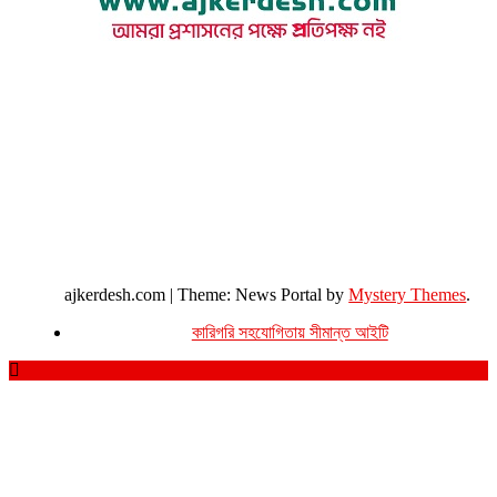
উপদেষ্টা সম্পাদক : খন্দকার আমিনুর রহমান
সম্পাদক ও প্রকাশক : আমিনুর রহমান বাদশাহ
আইন উপদেষ্টা : এস. এম. দৌলত -ই-খুদা
এ্যাডভোকেট বাংলাদেশ সুপ্রিম কোর্ট।
সম্পাদকীয় ও বাণিজ্যিক কার্যালয়
২৬ বঙ্গবন্ধু অ্যাভিনিউ
ব্যাভিলন সেন্টার (৩য় তলা),ঢাকা ১০০০।
ফোনঃ ০১৭১৫৮৮০২৭৭
সম্পাদক ইমেইল : arbadshah12@gmail.com
arbadshah1975@gmail.com
ইমেইল : ajkerdeshnews@gmail.com
© সর্বস্বত্ব সংরক্ষিত। এই ওয়েবসাইটের কোন লেখা, ছবি, ভিডিও অনুমতি ছাড়া ব্যবহার বেআইনি ।
ajkerdesh.com
|
Theme: News Portal by
Mystery Themes
.
কারিগরি সহযোগিতায় সীমান্ত আইটি