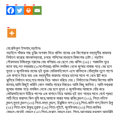
মো:রফিকুল ইসলাম,নড়াইলঃ
নড়াইলে গাঁজার গাছ চুরির অপবাদ দিয়ে খালিদ নামের এক কিশোরকে মধ্যযুগীয় কায়দায়
নির্যাতন করেছে মাদকাসক্তরা, চলছে শালিসের মাধ্যমে মিমাংশার চেষ্টা। নড়াইল
পৌরসভার উজিরপুর গ্রামের মোঃ মশিয়ার এর ছেলে মোঃ খালিদ (১৬)। সরজমিন ঘুরে
জানা যায়,গত শুক্রবার (২সেপ্টেম্বর) খালিদ মসজিদ থেকে জুম্মার নামাজ পড়ে বের হলে
মুন্না ও জুলফিকার নামের দুই যুবক মোটরসাইকেলে এসে খালিদকে যোঁরপূর্বক তুলে পাশে
এক বাগানে নিয়ে যায় এবং মধ্যযুগীয় কায়দায় গাছের ডালের সাথে পা বেধে উল্ট করে
ঝুলিয়ে নির্যাতন করে,পরে মাথার নিচে আগুন ধরিয়ে দেয়। নির্যাতনের শিকার কিশোর খালি
জানায়,আমি কিছুই করিনি কোন গাজাঁর গাছের বিষয়েও আমি কিছু জানিনা। আমি শুক্রবা
জুম্মার নামাজ পড়ে মসজিদ থেকে বের হলে মুন্না ও জুলফিকার আমাকে যোঁর করে
মোটরসাইকেলে উঠিয়ে পাশের এক বাগানে নিয়ে আমার দুই হাত গাছের সাথে বেধেঁ প্রথম
লাঠি দিয়ে মারাসহ কিল ঘুষি মারে,আমাকে মারার সময় রাব্বি মন্ডল (২২), পিতা-লতিফ
মন্ডল,মুন্না মন্ডল (২৩) পিতা-মস্ত মন্ডল, চিরন্জিত দাশ (২৪),পিতা-কালি দাশ,বিতাশ ঠাক
(২৫) পিতা-বদ্দে ঠাকুর,তুরাফ (১৬) পিতা-পুইটে, জুলফিকার (২৩) পিতা-জাকির
মোড়ল,মেহেদি মোড়ল (১৫) পিতা-নুরোল মোড়ল,চয়ন, পিতা-আনোয়ার,ফয়সাল আফরিদ