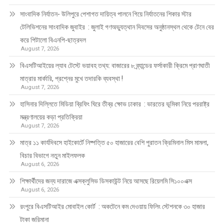
সাংবাদিক নির্যাতন- উলিপুরে পেশাগত দায়িত্ব পালনে গিয়ে নির্যাতনের শিকার স্টার
টেলিভিশনের সাংবাদিক জুবাইর : জুলাই গণঅভ্যুত্থান দিবসের অনুষ্ঠানস্থল থেকে টেনে বের
করে পিটালো বিএনপি-ছাত্রদল
August 7, 2026
বিএসটিআইয়ের ল্যাব টেস্টে ভয়াবহ তথ্য: বাজারের ৮ ব্র্যান্ডের ফর্সাকারী ক্রিমে প্রাণঘাতী
মাত্রার মার্কারি, প্রশ্নের মুখে তদারকি ব্যবস্থা !
August 7, 2026
হাসিনার দিল্লিতে মিডিয়া ব্রিফিং ঘিরে তীব্র ক্ষোভ ঢাকার : ভারতের ভূমিকা নিয়ে পররাষ্ট্র
মন্ত্রণালয়ের কড়া প্রতিক্রিয়া
August 7, 2026
মাত্র ১১ কার্যদিবসে হাইকোর্টে নিষ্পত্তি ৫০ হাজারের বেশি পুরাতন ক্রিমিনাল মিস মামলা,
বিচার বিভাগে নতুন মাইলফলক
August 6, 2026
শিক্ষার্থীদের জন্য দারাজে এক্সক্লুসিভ ডিসকাউন্ট নিয়ে আসছে রিয়েলমি সি১০০এক্স
August 6, 2026
রংপুরে বিএসটিআইর মোবাইল কোর্ট : অকটেনে কম দেওয়ায় ফিলিং স্টেশনকে ৩০ হাজার
টাকা জরিমানা