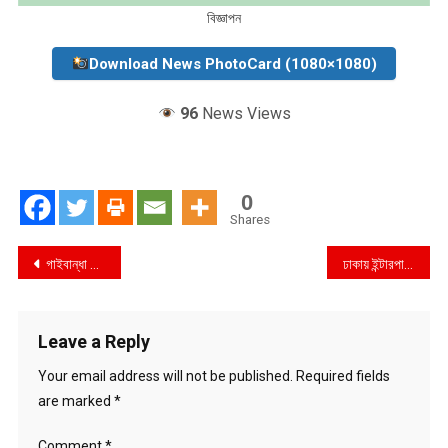
বিজ্ঞাপন
Download News PhotoCard (1080×1080)
96
News Views
0
Shares
Post
গাইবান্ধা উপজেলা ভূমি অফিসের তহশিলদার ও রেলওয়ের অফিসে অনিয়মের অভিযোগে দুদকের অভিযান
ঢাকায় ইন্টারপা সম্মেলন শুরু
navigation
Leave a Reply
Your email address will not be published.
Required fields
are marked
*
Comment
*