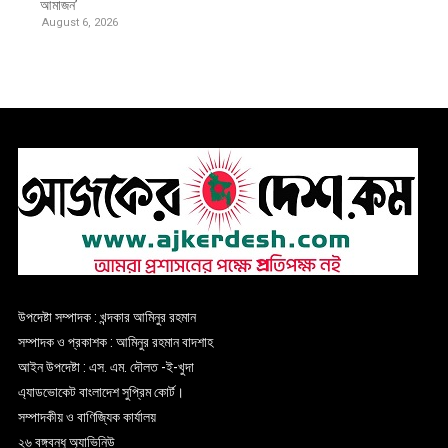
আমাজন’
August 6, 2026
উপদেষ্টা সম্পাদক : খন্দকার আমিনুর রহমান
সম্পাদক ও প্রকাশক : আমিনুর রহমান বাদশাহ
আইন উপদেষ্টা : এস. এম. দৌলত -ই-খুদা
এ্যাডভোকেট বাংলাদেশ সুপ্রিম কোর্ট।
সম্পাদকীয় ও বাণিজ্যিক কার্যালয়
২৬ বঙ্গবন্ধু অ্যাভিনিউ