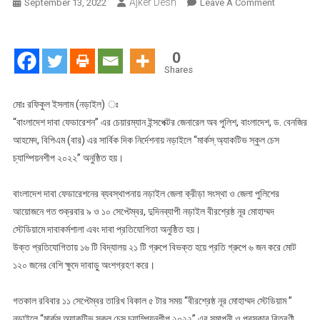
Ajker Desh
On
September 13, 2022
Leave A Comment
নড়াইলে
“মার্কস্
অ্যাকটিভ
0
স্কুল
Shares
চেস
চ্যাম্পিয়নশীপ
মোঃ রফিকুল ইসলাম (নড়াইল) ঃ
২০২২”
“বাংলাদেশ দাবা ফেডারেশন” এর চেয়ারম্যান ইন্সপেক্টর জেনারেল অব পুলিশ, বাংলাদেশ, ড. বেনজির
অনুষ্ঠিত
আহমেদ, বিপিএম (বার) এর সার্বিক দিক নির্দেশনায় নড়াইলে “মার্কস্ অ্যাকটিভ স্কুল চেস
চ্যাম্পিয়নশীপ ২০২২” অনুষ্ঠিত হয়।
বাংলাদেশ দাবা ফেডারেশনের ব্যবস্থাপনায় নড়াইল জেলা ক্রীড়া সংস্থা ও জেলা পুলিশের
আয়োজনে গত শুক্রবার ৯ ও ১০ সেপ্টেম্বর, দুদিনব্যাপী নড়াইল বীরশ্রেষ্ঠ নূর মোহাম্মদ
স্টেডিয়ামে দাবাকর্মশালা এবং দাবা প্রতিযোগিতা অনুষ্ঠিত হয়।
উক্ত প্রতিযোগিতায় ১৬ টি বিদ্যালয় ২১ টি গ্রুপে বিভক্ত হয়ে প্রতি গ্রুপে ৬ জন করে মোট
১২০ জনের বেশি ক্ষুদে দাবাড়ু অংশগ্রহণ করে।
গতকাল রবিবার ১১ সেপ্টেম্বর তারিখ বিকাল ৫ টার সময় “বীরশ্রেষ্ঠ নূর মোহাম্মদ স্টেডিয়াম ”
নড়াইলে “মার্কস্ অ্যাকটিভ স্কুল চেস চ্যাম্পিয়নশীপ ২০২২” এর সমাপনী ও পুরস্কার বিতরণী