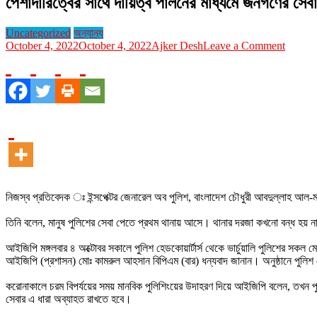
পেশাদারিত্বের সাথে দায়িত্ব পালনের মাধ্যমে জনগণের সেবাপ্
Uncategorized
অন্যান্য
on
October 4, 2022
October 4, 2022
Ajker Desh
Leave a Comment
পেশাদারি
সাথে
দায়িত্ব
পালনের
মাধ্যমে
জনগণের
সেবাপ্রাপ
নিশ্চিত
করতে
হবেঃ
মাঠ
নিজস্ব প্রতিবেদক ঃ ইন্সপেক্টর জেনারেল অব পুলিশ, বাংলাদেশ চৌধুরী আবদুল্লাহ আল-মামুন
পর্যায়ের
পুলিশ
তিনি বলেন, মানুষ পুলিশের সেবা পেতে প্রথম থানায় আসে। থানার দরজা কখনো বন্ধ হয় ন
কর্মকর্তাদ
প্রতি
আইজিপি মঙ্গলবার ৪ অক্টোবর সকালে পুলিশ হেডকোয়ার্টার্স‌‌‌ থেকে ভার্চুয়ালি পুলিশের 
আইজিপি
আইজিপি (প্রশাসন) মোঃ কামরুল আহসান বিপিএম (বার) ধন্যবাদ জানান। অনুষ্ঠানে পুলিশ হ
নির্দেশ
করোনাকালে চরম বিপর্যয়ের সময় মানবিক পুলিশিংয়ের উদাহরণ দিয়ে আইজিপি বলেন, তখন প
সেবার এ ধারা অব্যাহত রাখতে হবে।