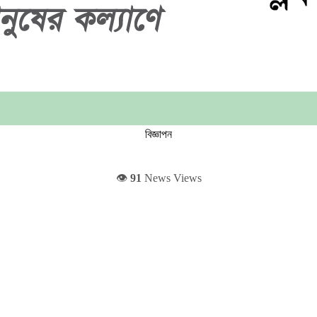
বিজ্ঞাপন
👁️
91
News Views