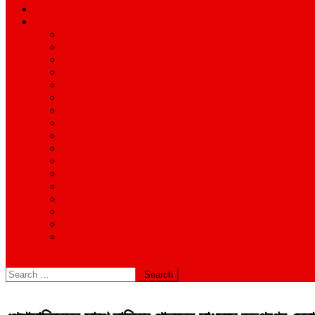
শিক্ষাঙ্গন
অন্যান্য
আইন ও আদালত
অর্থনীতি
বানিজ্য
জীবন-যাপন
সাহিত্য
অনিয়ম-দুর্নীতি
ইতিহাস ঐতিহ্য
উপ-সম্পাদকীয়/মতামত
কর্পোরেট সংবাদ
গ্রাম বাংলার খবর
দুর্ঘটনার সংবাদ
প্রশাসনিক সংবাদ
বিশেষ প্রতিবেদন
মানবিক খবর
সংগঠন সংবাদ
সাহিত্য-সংস্কৃতি
বিবিধ
site mode button
Search
for: