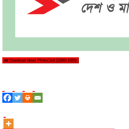
📸 Download News PhotoCard (1080×1080)