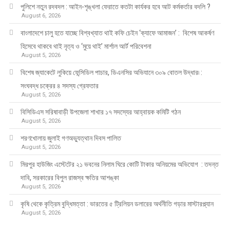
পুলিশে নতুন রদবদল : আইন-শৃঙ্খলা ফেরাতে কতটা কার্যকর হবে আট কর্মকর্তার বদলি ?
August 6, 2026
​​বাংলাদেশে চালু হতে যাচ্ছে বিশ্বখ্যাত থাই কফি চেইন ‘ক্যাফে আমাজন’ : বিশেষ আকর্ষণ
হিসেবে থাকবে থাই নৃত্য ও ‘মুয়ে থাই’ মার্শাল আর্ট পরিবেশনা
August 5, 2026
বিশেষ জ্যাকেটে লুকিয়ে ফেন্সিডিল পাচার, ডিএনসির অভিযানে ৩০৯ বোতল উদ্ধার৷ :
সংঘবদ্ধ চক্রের ৪ সদস্য গ্রেফতার
August 5, 2026
বিসিডিএস সরিষাবাড়ী উপজেলা শাখার ১৭ সদস্যের আহ্বায়ক কমিটি গঠন
August 5, 2026
শরণখোলায় জুলাই গণঅভ্যুত্থান দিবস পালিত
August 5, 2026
মিরপুর হাউজিং এস্টেটের ২১ ভবনের নিলাম ঘিরে কোটি টাকার অনিয়মের অভিযোগ : তদন্ত
দাবি, সরকারের বিপুল রাজস্ব ক্ষতির আশঙ্কা
August 5, 2026
কৃষি থেকে কৃত্রিম বুদ্ধিমত্তা : ভারতের ৫ ট্রিলিয়ন ডলারের অর্থনীতি গড়ার মাস্টারপ্ল্যান
August 5, 2026