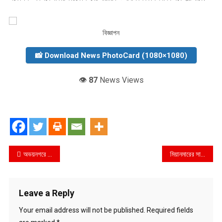
বিজ্ঞাপন
📸 Download News PhotoCard (1080×1080)
👁️
87
News Views
Post
অভয়নগরে এসএসসির ৫০ টি খাতা হারানোর ১৩ ঘন্টা পর উদ্ধার
মিয়ানমারের সাহস নেই আমাদের সরাসরি কিছু করার’—-পরিকল্পনা মন্ত্রী
navigation
Leave a Reply
Your email address will not be published.
Required fields