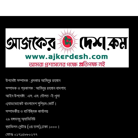
উপদেষ্টা সম্পাদক : খন্দকার আমিনুর রহমান
সম্পাদক ও প্রকাশক : আমিনুর রহমান বাদশাহ
আইন উপদেষ্টা : এস. এম. দৌলত -ই-খুদা
এ্যাডভোকেট বাংলাদেশ সুপ্রিম কোর্ট।
সম্পাদকীয় ও বাণিজ্যিক কার্যালয়
২৬ বঙ্গবন্ধু অ্যাভিনিউ
ব্যাভিলন সেন্টার (৩য় তলা),ঢাকা ১০০০।
ফোনঃ ০১৭১৫৮৮০২৭৭