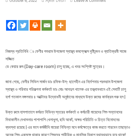
Ajker Desh
On
October 6, 2022
Leave A Comment
ফেণীর
পশুরাম
উপজেলা
স্বাস্থ্য
কমপ্লেক্সে
দৃষ্টিনন্দন
ও
নিজস্ব প্রতিনিধি ঃ ফেণীর পশুরাম উপজেলা স্বাস্থ্য কমপ্লেক্সে দৃষ্টিনন্দন ও ব্যাতিক্রমী সাজে
ব্যাতিক্রমী
সজ্জিত
ডে
ডে কেয়ার রুম (Day-care room) চালু হয়েছ, এ খবর সংশ্লিষ্ট সুত্রের।
কেয়ার
রুম
জানা গেছে, ফেনীর সিভিল সার্জন ডাঃ রফিক-উস্- ছালেহীন এর নির্দেশনায় পরশুরাম উপজেলা
চালু
স্বাস্থ্য ও পরিবার পরিকল্পনা কর্মকর্তা ডাঃ মোঃ আবদুল খালেক এর তত্ত্বাবধানে এই সেবাটি চালু
হল! গতকাল মঙ্গলবার ৪ অক্টোবর উদ্বোধনী অনুষ্ঠানের মাধ্যমে উক্ত রুমের কার্যক্রম শুরু হল |
উক্ত রুমে হাসপাতালে কর্মরত বিভিন্ন স্তরের কর্মকর্তা ও কর্মচারী মায়েদের শিশু সন্তানদের
দিবাকালীন দেখাশুনার পাশাপাশি খেলাধুলা, ছবি আকাঁ, অক্ষর পরিচিতি ও চিত্ত বিনোদনের
ব্যবস্থা রয়েছে | এর ফলে কর্মজীবি মায়েরা নিশ্চিন্ত মনে কর্মক্ষেত্রে কাজ করতে পারবেন তাছাড়াও
অনেক শিশু একসঙ্গে থাকার কারণে শিশুদের শারীরিক ও মানসিক বিকাশ যথাযথভাবে হয়ে থাকে!