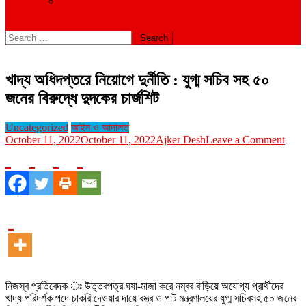
বিবিধ
site mode button
Search
for:
খাদ্য অধিদপ্তরে নিয়োগে দুর্নীতি : যুগ্ম সচিব সহ ৫০
জনের বিরুদ্ধে দুদকের চার্জশিট
Uncategorized
আইন ও আদালত
on
October 11, 2022
October 11, 2022
Ajker Desh
Leave a Comment
খাদ্য
অধিদপ
নিয়োগ
দুর্নীতি
:
যুগ্ম
সচিব
সহ
৫০
জনের
বিরুদ্
নিজস্ব প্রতিবেদক ঃ উত্তরপত্র ঘষা-মাজা করে নম্বর বাড়িয়ে অযোগ্য প্রার্থীদের
দুদকে
খাদ্য পরিদর্শক পদে চাকরি দেওয়ার দায়ে বস্ত্র ও পাট মন্ত্রণালয়ের যুগ্ম সচিবসহ ৫০ জনের
চার্জশ