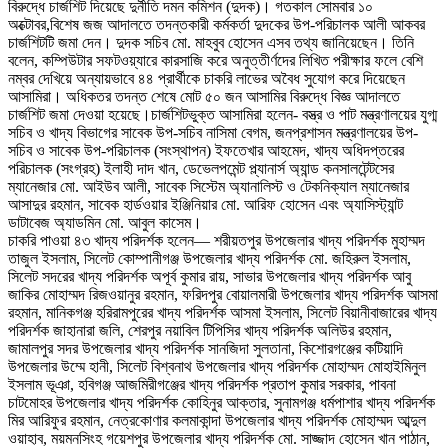
বিরুদ্ধে চার্জশিট দিয়েছে দুর্নীতি দমন কমিশন (দুদক)। গতকাল সোমবার ১০
অক্টোবর,বিশেষ জজ আদালতে তদন্তকারী কর্মকর্তা দুদকের উপ-পরিচালক আলী আকবর
চার্জশিটটি জমা দেন। দুদক সচিব মো. মাহবুব হোসেন এসব তথ্য জানিয়েছেন। তিনি
বলেন, কম্পিউটার সফটওয়্যারে কারসাজি করে অনুত্তীর্ণদের লিখিত পরীক্ষার ফলে বেশি
নম্বর দেখিয়ে অন্যায়ভাবে ৪৪ প্রার্থীকে চাকরি লাভের অবৈধ সুযোগ করে দিয়েছেন
আসামিরা। অধিকতর তদন্ত শেষে মোট ৫০ জন আসামির বিরুদ্ধে বিজ্ঞ আদালতে
চার্জশিট জমা দেওয়া হয়েছে।চার্জশিটভুক্ত আসামিরা হলেন- বস্ত্র ও পাট মন্ত্রণালয়ের যুগ্ম
সচিব ও খাদ্য বিভাগের সাবেক উপ-সচিব নাসিমা বেগম, জনপ্রশাসন মন্ত্রণালয়ের উপ-
সচিব ও সাবেক উপ-পরিচালক (সংস্থাপন) ইফতেখার আহমেদ, খাদ্য অধিদপ্তরের
পরিচালক (সংগ্রহ) ইলাহী দাদ খান, ডেভেলপমেন্ট প্ল্যানার্স অ্যান্ড কনসালটেন্টসের
ম্যানেজার মো. আইউব আলী, সাবেক সিস্টেম অ্যানালিস্ট ও টেকনিক্যাল ম্যানেজার
আসাদুর রহমান, সাবেক হার্ডওয়ার ইঞ্জিনিয়ার মো. আরিফ হোসেন এবং অ্যাসিস্ট্যান্ট
ডাটাবেজ অ্যাডমিন মো. আবুল কাসেম।
চাকরি পাওয়া ৪৩ খাদ্য পরিদর্শক হলেন— শরীয়তপুর উপজেলার খাদ্য পরিদর্শক মুহাম্মদ
তাজুল ইসলাম, সিলেট কোম্পানীগঞ্জ উপজেলার খাদ্য পরিদর্শক মো. জহিরুল ইসলাম,
সিলেট সদরের খাদ্য পরিদর্শক অপূর্ব কুমার রায়, সাভার উপজেলার খাদ্য পরিদর্শক আবু
জাকির মোহাম্মদ রিজওয়ানুর রহমান, ফরিদপুর বোয়ালমারী উপজেলার খাদ্য পরিদর্শক আসমা
রহমান, মানিকগঞ্জ হরিরামপুরের খাদ্য পরিদর্শক আসমা ইসলাম, সিলেট বিয়ানীবাজারের খাদ্য
পরিদর্শক জাহানারা জলি, শেরপুর নয়াবিল টিপিসির খাদ্য পরিদর্শক অলিউর রহমান,
জামালপুর সদর উপজেলার খাদ্য পরিদর্শক সানজিদা সুলতানা, কিশোরগঞ্জের কটিয়াদি
উপজেলার উম্মে হানী, সিলেট বিশ্বনাথ উপজেলার খাদ্য পরিদর্শক মোহাম্মদ মোহাইমিনুল
ইসলাম ভূঞা, হবিগঞ্জ আজমিরীগঞ্জের খাদ্য পরিদর্শক প্রতাপ কুমার সরকার, পাবনা
চাটমোহর উপজেলার খাদ্য পরিদর্শক কোহিনুর আক্তার, সুনামগঞ্জ ধর্মপাশার খাদ্য পরিদর্শক
মির আরিফুর রহমান, নেত্রকোণার কলমাকান্দা উপজেলার খাদ্য পরিদর্শক মোহাম্মদ আব্দুল
ওয়াহাব, ময়মনসিংহ গয়েশপুর উপজেলার খাদ্য পরিদর্শক মো. সাজ্জাদ হোসেন খান পাঠান,