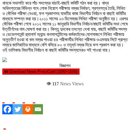
খানকে সভাপতি করে পাঁচ সদস্যের যাচাই-বাছাই কমিটি গঠন করা হয়। খাদ্য
অধিদপ্তরের বিভিন্ন পদে লোক নিয়োগ পরীক্ষায় নম্বর নির্ধারণ, প্রশ্নপত্র তৈরি, লিখিত
ও মৌখিক পরীক্ষা নেওয়া, ফল প্রকাশসহ যাবতীয় কাজ বিভাগীয় নির্বাচন বা বাছাই কমিটির
মাধ্যমে সম্পন্ন করা হয়।২০১১ সালের ২৩ ডিসেম্বর লিখিত পরীক্ষা অনুষ্ঠিত হয়। এরপর
মৌখিক পরীক্ষা শেষে ২০১২ সালের ১১ জানুয়ারি বিভাগীয় নির্বাচন/বাছাই কমিটির সভা শেষে
উত্তীর্ণদের নাম ঘোষণা করা হয়। কিন্তু দুদকের তদন্তে দেখা যায়, বাছাই কমিটির সদস্য
ও ডেভেলপমেন্ট প্ল্যানার্স অ্যান্ড কনসালটেন্টসের কর্মকর্তাদের যোগসাজশে লিখিত পরীক্ষায়
অনুত্তীর্ণ হওয়া বা কম নম্বর পাওয়া ৪৪ পরীক্ষার্থীর লিখিত পরীক্ষার ওএমআর সিটে প্রাপ্ত
নম্বরে জালিয়াতির মাধ্যমে বেশি বসিয়ে ৮০ ও তদূর্ধ্ব নম্বর দিয়ে ফল প্রকাশ করা হয়।
ওই তালিকায় বিভাগীয় নির্বাচন বা বাছাই কমিটির সদস্যদেরও সই পাওয়া যায়।
বিজ্ঞাপন
📸 Download News PhotoCard (1080×1080)
👁️
117
News Views