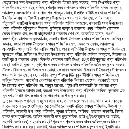
নেত্রকোণা সদর উপজেলার খাদ্য পরিদর্শক হিমেল চন্দ্র সরকার, ঢাকা সিএসডির খাদ্য
পরিদর্শক মোহাম্মদ রইছ উদ্দিন, শেরপুর সদর উপজেলার খাদ্য পরিদর্শক সালমা আক্তার,
জামালপুর এলএসডির খাদ্য পরিদর্শক শামছুন নাহার, টাঙ্গাইল ঘাটাইলের খাদ্য পরিদর্শক
ইয়াসির আরাফাত, টাঙ্গাইল নাগরপুর উপজেলার খাদ্য পরিদর্শক মো. এদিব মাহমুদ,
পটুয়াখালী গলাচিপা উপজেলার খাদ্য পরিদর্শক হালিমা আহমেদ, ঝালকাঠি সদর উপজেলার
খাদ্য পরিদর্শক রবীন্দ্রনাথ বিশ্বাস, কুমিল্লা বরুড়া উপজেলার খাদ্য পরিদর্শক মোহাম্মদ
তৈয়ব উল্যাহ খান, নওগাঁ ধামুইরহাট উপজেলার শেখ মো. জাকারিয়া হাসান, নওগাঁ
বদলগাছীর মোহাম্মদন নুরুজ্জামান, নওগাঁ পোরশা উপজেলার খাদ্য পরিদর্শক মো. আতিকুর
রহমান, বগুড়া শিবগঞ্জ উপজেলার খাদ্য পরিদর্শক মোছা. মমতাজ বেগম, জামালগঞ্জ
এলএসডির খাদ্য পরিদর্শক কানিজ শারমিন, পাবনা আটঘরিয়া উপজেলার খাদ্য পরিদর্শক মো.
জুনায়েদ কবীর, মানিকগঞ্জ সিংগাইর উপজেলার খাদ্য পরিদর্শক সেলিনা আক্তার, সিরাজগঞ্জ
কাজীপুর উপজেলার খাদ্য পরিদর্শক মোহাম্মদ আলী মিঞা, রংপুর মিঠাপুকুরের খাদ্য পরিদর্শক
মোছা. জাকিয়া সুলতানা, কুড়িগ্রাম সদর উপজেলার খাদ্য পরিদর্শক অনিমেষ কুমার সরকার,
নীলফামারীর জলঢাকা উপজেলার মোছা. জেসমিন আক্তার, নীলফামারী সৈয়দপুর উপজেলার
খাদ্য পরিদর্শক মো. রায়হান কবির, রংপুর পীরগঞ্জ মিঠাপুকুর টিপিসির খাদ্য পরিদর্শক মো.
শরিফুল ইসলাম, সাতক্ষীরা দেবহাটার খাদ্য পরিদর্শক বিল্লাল হোসেন, বাগেরহাট মংলা
উপজেলার খাদ্য পরিদর্শক মো. আবুল হাশেম, পটুয়াখালী কাঠালতলি উপজেলার খাদ্য
পরিদর্শক ইসরাত জাহান মনা, বরগুনা সদর উপজেলার খাদ্য পরিদর্শক আরিফা সুলতানা এবং
সুনামগঞ্জ দিরাই উপজেলার খাদ্য পরিদর্শক আশীষ কুমার রায়।
দুদকের তদন্ত প্রতিবেদন সূত্রে জানা যায়, তদন্তকালে জানা যায়, খাদ্য অধিদপ্তরের
২০১০ সালের ১৬ সেপ্টেম্বরে ৩য় শ্রেণির ১০ ক্যাটাগরিতে (খাদ্য পরিদর্শক, উপ-খাদ্য
পরিদর্শক, সহকারী উপ-খাদ্য পরিদর্শক, সুপার ভাইজার, অডিটর, উচ্চমান সহকারী, হিসাব
রক্ষক কাম ক্যাশিয়ার, অফিস সহকারী কাম মুদ্রাক্ষরিক, ডাটা এন্ট্রি/কন্ট্রোল অপারেটর,
সহকারী অপারেটর) ১ হাজার ৫৫২টি শূন্য পদ পূরণের জন্য খাদ্য অধিদপ্তরের নিয়োগ
বিজ্ঞপ্তি জারি করা হয়। এরপরই খাদ্য অধিদপ্তরের পরিচালক (প্রশাসন) ইলাহী দাদ