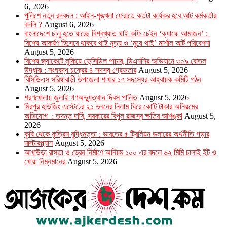
6, 2026
পুলিশে নতুন রদবদল : আইন-শৃঙ্খলা ফেরাতে কতটা কার্যকর হবে আট কর্মকর্তার
বদলি ?
August 6, 2026
​​বাংলাদেশে চালু হতে যাচ্ছে বিশ্বখ্যাত থাই কফি চেইন ‘ক্যাফে আমাজন’ :
বিশেষ আকর্ষণ হিসেবে থাকবে থাই নৃত্য ও ‘মুয়ে থাই’ মার্শাল আর্ট পরিবেশনা
August 5, 2026
বিশেষ জ্যাকেটে লুকিয়ে ফেন্সিডিল পাচার, ডিএনসির অভিযানে ৩০৯ বোতল
উদ্ধার৷ : সংঘবদ্ধ চক্রের ৪ সদস্য গ্রেফতার
August 5, 2026
বিসিডিএস সরিষাবাড়ী উপজেলা শাখার ১৭ সদস্যের আহ্বায়ক কমিটি গঠন
August 5, 2026
শরণখোলায় জুলাই গণঅভ্যুত্থান দিবস পালিত
August 5, 2026
মিরপুর হাউজিং এস্টেটের ২১ ভবনের নিলাম ঘিরে কোটি টাকার অনিয়মের
অভিযোগ : তদন্ত দাবি, সরকারের বিপুল রাজস্ব ক্ষতির আশঙ্কা
August 5,
2026
কৃষি থেকে কৃত্রিম বুদ্ধিমত্তা : ভারতের ৫ ট্রিলিয়ন ডলারের অর্থনীতি গড়ার
মাস্টারপ্ল্যান
August 5, 2026
আখাউড়া রাস্তা ও ড্রেন নির্মাণে অনিয়ম ১০০ এর বদলে ৬২ মিমি ঢালাই ইট ও
খোয়া নিম্নমানের
August 5, 2026