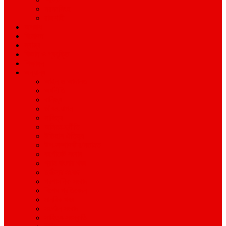
ময়মনসিংহ
রাজশাহী
অপরাধ
বিনোদন
স্বাস্থ্য
বিজ্ঞান ও প্রযুক্তি
শিক্ষাঙ্গন
অন্যান্য
আইন ও আদালত
অর্থনীতি
বানিজ্য
জীবন-যাপন
সাহিত্য
অনিয়ম-দুর্নীতি
ইতিহাস ঐতিহ্য
উপ-সম্পাদকীয়/মতামত
কর্পোরেট সংবাদ
গ্রাম বাংলার খবর
দুর্ঘটনার সংবাদ
প্রশাসনিক সংবাদ
বিশেষ প্রতিবেদন
মানবিক খবর
সংগঠন সংবাদ
সাহিত্য-সংস্কৃতি