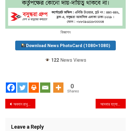
বিজ্ঞাপন
Download News PhotoCard (1080×1080)
122
News Views
0
Shares
Post
অবদান রাখুন মানবতার কল্যাণে
আববার হত্যার প্রতিবাদে স্বরূপকাঠীতে মানববন্ধন
navigation
Leave a Reply