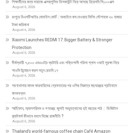
শিক্ষার্থীদের জন্য দারাজে এক্সক্লুসিভ ডিসকাউন্ট নিয়ে আসছে রিয়েলমি সি১০০এক্স
August 6, 2026
রংপুরে বিএসটিআইর মোবাইল কোর্ট : অকটেনে কম দেওয়ায় ফিলিং স্টেশনকে ৩০ হাজার
টাকা জরিমানা
August 6, 2026
Xiaomi Launches REDMI 17: Bigger Battery & Stronger
Protection
August 6, 2026
দীর্ঘস্থায়ী ৭,৫০০ এমএএইচ ব্যাটারি এবং শক্তিশালী গরিলা গ্লাস ৭আই সুরক্ষা নিয়ে
শাওমি উন্মোচন করল নতুন রেডমি ১৭
August 6, 2026
শরণখোলায় মাদক কারবারিদের গ্রেফতারের পর ওসির বিরুদ্ধে ষড়যন্ত্রের প্রতিবাদে
মানববন্ধন
August 6, 2026
স্মার্টফোন, অ্যালগরিদম ও গণতন্ত্র: জুলাই অভ্যুত্থানের দুই বছরের পাঠ : ডিজিটাল
প্ল্যাটফর্ম কীভাবে বদলে দিচ্ছে রাজনীতি ?
August 6, 2026
Thailand’s world-famous coffee chain Café Amazon