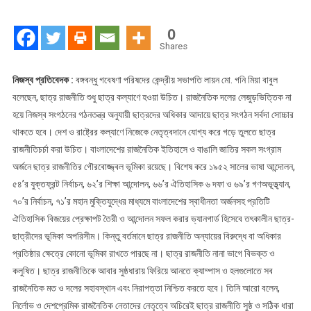
রাজনীতি
শুধু
0
ছাত্র
Shares
কল্যাণে
হওয়া
নিজস্ব প্রতিবেদক :
বঙ্গবন্ধু গবেষণা পরিষদের কেন্দ্রীয় সভাপতি লায়ন মো. গনি মিয়া বাবুল
উচিত
বলেছেন, ছাত্র রাজনীতি শুধু ছাত্র কল্যাণে হওয়া উচিত। রাজনৈতিক দলের লেজুড়ভিত্তিক না
হয়ে নিজস্ব সংগঠনের গঠনতন্ত্র অনুযায়ী ছাত্রদের অধিকার আদায়ে ছাত্র সংগঠন সর্বদা সোচ্চার
থাকতে হবে। দেশ ও রাষ্ট্রের কল্যাণে নিজেকে নেতৃত্বদানে যোগ্য করে গড়ে তুলতে ছাত্র
রাজনীতিচর্চা করা উচিত। বাংলাদেশের রাজনৈতিক ইতিহাসে ও বাঙালি জাতির সকল সংগ্রাম
অর্জনে ছাত্র রাজনীতির গৌরবোজ্জ্বল ভূমিকা রয়েছে। বিশেষ করে ১৯৫২ সালের ভাষা আন্দোলন,
৫৪’র যুক্তফ্রন্ট নির্বাচন, ৬২’র শিক্ষা আন্দোলন, ৬৬’র ঐতিহাসিক ৬ দফা ও ৬৯’র গণঅভূত্থ্যান,
৭০’র নির্বাচন, ৭১’র মহান মুক্তিযুদ্ধের মাধ্যমে বাংলাদেশের স্বাধীনতা অর্জনসহ প্রতিটি
ঐতিহাসিক বিজয়ের প্রেক্ষাপট তৈরী ও আন্দোলন সফল করার ভ্যানগার্ড হিসেবে তৎকালীন ছাত্র-
ছাত্রীদের ভূমিকা অপরিসীম। কিন্তু বর্তমানে ছাত্র রাজনীতি অন্যায়ের বিরুদ্ধে বা অধিকার
প্রতিষ্ঠার ক্ষেত্রে কোনো ভূমিকা রাখতে পারছে না। ছাত্র রাজনীতি নানা ভাগে বিভক্ত ও
কলুষিত। ছাত্র রাজনীতিকে আবার সুষ্ঠধারায় ফিরিয়ে আনতে ক্যাম্পাস ও হলগুলোতে সব
রাজনৈতিক মত ও দলের সহাবস্থান এবং নিরাপত্তা নিশ্চিত করতে হবে। তিনি আরো বলেন,
নির্লোভ ও দেশপ্রেমিক রাজনৈতিক নেতাদের নেতৃত্বে অচিরেই ছাত্র রাজনীতি সুষ্ঠ ও সঠিক ধারা