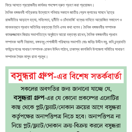
ফিরে আসতে প্রয়োজনীয় কার্যকর পদক্ষেপ দ্রুত গ্রহণ করা প্রয়োজন।
দৈনিক বঙ্গজননী পত্রিকার উদ্যোগে শনিবার সকালে জাতীয় প্রেস ক্লাবের সামনে ‘ছাত্র
রাজনীতির আড়ালে হত্যা, সহিংসতা, দুর্নীতি ও চাঁদাবাজি’ বন্ধের দাবিতে আয়োজিত সমাবেশ ও
মানববন্ধনে প্রধান অতিথির বক্তব্যে তিনি এসব কথা বলেন। দৈনিক বঙ্গজননীর সম্পাদক
কামরুজ্জামান জিয়ার সভাপতিত্বে অনুষ্ঠানে আরো বক্তব্য রাখেন, দৈনিক বঙ্গজননীর প্রধান
সম্পাদক আলী নিয়ামত, বঙ্গবন্ধু পেশাজীবী পরিষদের সভাপতি মোঃ জহির উদ্দীন মবু, কবি চন্দ্রাবতি
ফাউন্ডেশনের সাধারণ সম্পাদক রোকন উদ্দিন পাঠান, ঢাকাস্থ কালকিনি উপজেলা সমিতির সাধারণ
সম্পাদক সৈয়দ মাসুদ রানা প্রমুখ।