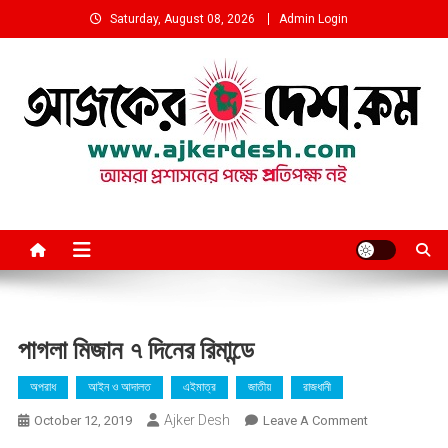
Skip
Saturday, August 08, 2026
Admin Login
to
content
আমরা প্রশাসনের পক্ষে প্রতিপক্ষ নই
পাগলা মিজান ৭ দিনের রিমান্ডে
অপরাধ
আইন ও আদালত
এইমাত্র
জাতীয়
রাজধানী
Ajker Desh
On
October 12, 2019
Leave A Comment
পাগলা