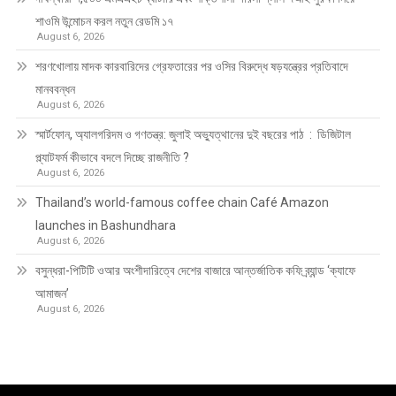
শাওমি উন্মোচন করল নতুন রেডমি ১৭
August 6, 2026
শরণখোলায় মাদক কারবারিদের গ্রেফতারের পর ওসির বিরুদ্ধে ষড়যন্ত্রের প্রতিবাদে
মানববন্ধন
August 6, 2026
স্মার্টফোন, অ্যালগরিদম ও গণতন্ত্র: জুলাই অভ্যুত্থানের দুই বছরের পাঠ : ডিজিটাল
প্ল্যাটফর্ম কীভাবে বদলে দিচ্ছে রাজনীতি ?
August 6, 2026
Thailand’s world-famous coffee chain Café Amazon
launches in Bashundhara
August 6, 2026
বসুন্ধরা-পিটিটি ওআর অংশীদারিত্বে দেশের বাজারে আন্তর্জাতিক কফি ব্র্যান্ড ‘ক্যাফে
আমাজন’
August 6, 2026