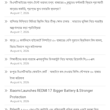
বিএসটিআইয়ের ল্যাব টেস্টে ভয়াবহ তথ্য: বাজারের ৮ ব্র্যান্ডের ফর্সাকারী ক্রিমে প্রাণঘাতী
মাত্রার মার্কারি, প্রশ্নের মুখে তদারকি ব্যবস্থা !
August 7, 2026
হাসিনার দিল্লিতে মিডিয়া ব্রিফিং ঘিরে তীব্র ক্ষোভ ঢাকার : ভারতের ভূমিকা নিয়ে পররাষ্ট্র
মন্ত্রণালয়ের কড়া প্রতিক্রিয়া
August 7, 2026
মাত্র ১১ কার্যদিবসে হাইকোর্টে নিষ্পত্তি ৫০ হাজারের বেশি পুরাতন ক্রিমিনাল মিস মামলা,
বিচার বিভাগে নতুন মাইলফলক
August 6, 2026
শিক্ষার্থীদের জন্য দারাজে এক্সক্লুসিভ ডিসকাউন্ট নিয়ে আসছে রিয়েলমি সি১০০এক্স
August 6, 2026
রংপুরে বিএসটিআইর মোবাইল কোর্ট : অকটেনে কম দেওয়ায় ফিলিং স্টেশনকে ৩০ হাজার
টাকা জরিমানা
August 6, 2026
Xiaomi Launches REDMI 17: Bigger Battery & Stronger
Protection
August 6, 2026
দীর্ঘস্থায়ী ৭,৫০০ এমএএইচ ব্যাটারি এবং শক্তিশালী গরিলা গ্লাস ৭আই সুরক্ষা নিয়ে