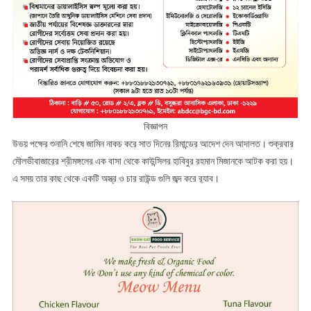
বিজ্ঞাপন
উভয় পক্ষের শুনানি শেষে জামিন নাকচ করে সাত দিনের রিমান্ডের আদেশ দেন আদালত। শুক্রবার
মৌলভীবাজারের শ্রীমঙ্গলের এক বাসা থেকে কাউন্সিলর হাবিবুর রহমান মিজানকে আটক করা হয়।
এ সময় তার কাছ থেকে একটি অস্ত্র ও চার রাউন্ড গুলি জব্দ করে র‌্যাব।