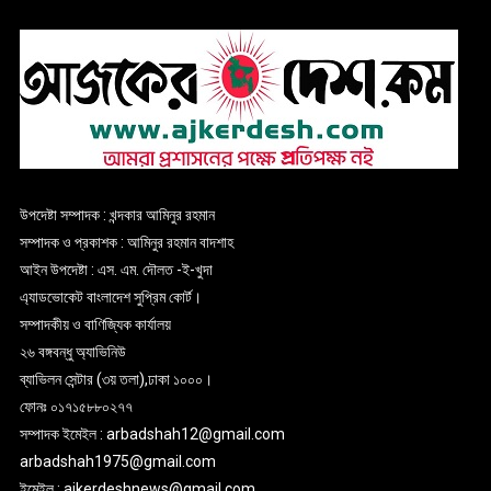
উপদেষ্টা সম্পাদক : খন্দকার আমিনুর রহমান
সম্পাদক ও প্রকাশক : আমিনুর রহমান বাদশাহ
আইন উপদেষ্টা : এস. এম. দৌলত -ই-খুদা
এ্যাডভোকেট বাংলাদেশ সুপ্রিম কোর্ট।
সম্পাদকীয় ও বাণিজ্যিক কার্যালয়
২৬ বঙ্গবন্ধু অ্যাভিনিউ
ব্যাভিলন সেন্টার (৩য় তলা),ঢাকা ১০০০।
ফোনঃ ০১৭১৫৮৮০২৭৭
সম্পাদক ইমেইল : arbadshah12@gmail.com
arbadshah1975@gmail.com
ইমেইল : ajkerdeshnews@gmail.com