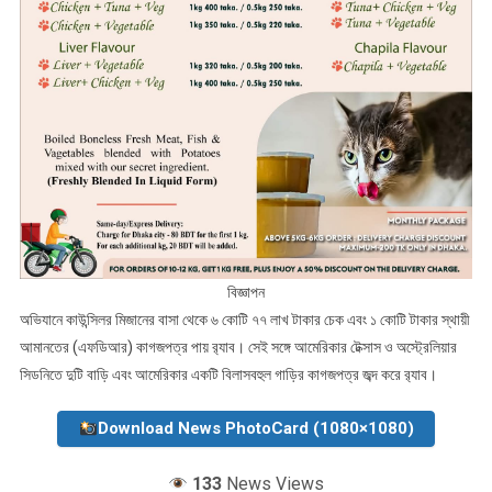
বিজ্ঞাপন
অভিযানে কাউন্সিলর মিজানের বাসা থেকে ৬ কোটি ৭৭ লাখ টাকার চেক এবং ১ কোটি টাকার স্থায়ী
আমানতের (এফডিআর) কাগজপত্র পায় র‌্যাব। সেই সঙ্গে আমেরিকার টেক্সাস ও অস্ট্রেলিয়ার
সিডনিতে দুটি বাড়ি এবং আমেরিকার একটি বিলাসবহুল গাড়ির কাগজপত্র জব্দ করে র‌্যাব।
Download News PhotoCard (1080×1080)
133
News Views