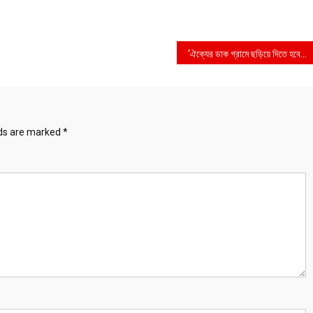
‘ঐক্যের ডাক গ্রামে ছড়িয়ে দিতে হবে’
lds are marked
*