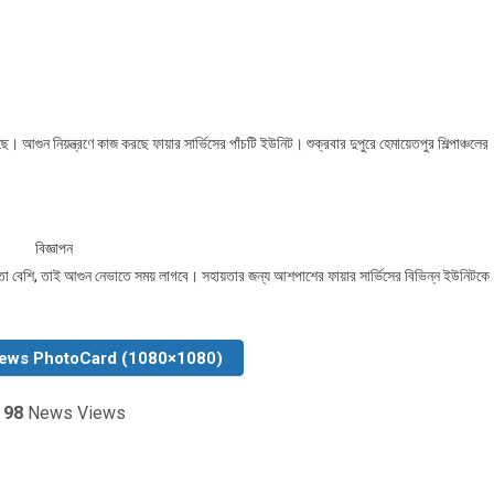
ভারে
শাক
রখানায়
ুন
আগুন নিয়ন্ত্রণে কাজ করছে ফায়ার সার্ভিসের পাঁচটি ইউনিট। শুক্রবার দুপুরে হেমায়েতপুর শিল্পাঞ্চলের
বিজ্ঞাপন
্রতা বেশি, তাই আগুন নেভাতে সময় লাগবে। সহায়তার জন্য আশপাশের ফায়ার সার্ভিসের বিভিন্ন ইউনিটকে
News PhotoCard (1080×1080)
️
98
News Views