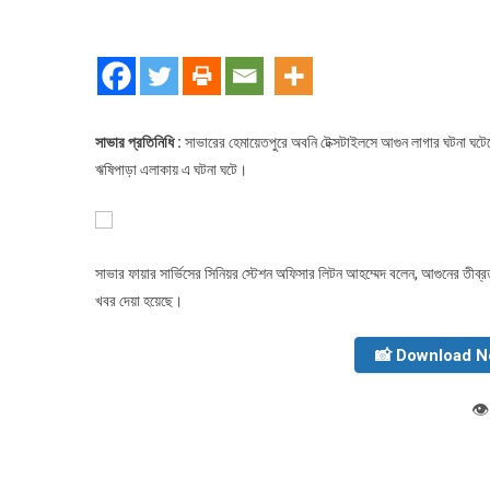
সা
পো
কা
আগ
সাভার প্রতিনিধি :
সাভারের হেমায়েতপুরে অবনি টেক্সটাইলসে আগুন লাগার ঘটনা ঘটেছে। 
ঋষিপাড়া এলাকায় এ ঘটনা ঘটে।
সাভার ফায়ার সার্ভিসের সিনিয়র স্টেশন অফিসার লিটন আহম্মেদ বলেন, আগুনের তীব
খবর দেয়া হয়েছে।
📸 Download 
👁