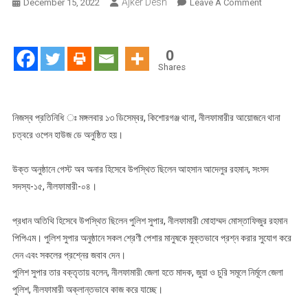
Ajker Desh
On
December 15, 2022
Leave A Comment
নীলফামারীর
কিশোরগঞ্জ
থানা
0
পুলিশের
Shares
আয়োজনে
ওপেন
হাউজ
নিজস্ব প্রতিনিধি ঃ মঙ্গলবার ১৩ ডিসেম্বর, কিশোরগঞ্জ থানা, নীলফামারীর আয়োজনে থানা
ডে
চত্বরে ওপেন হাউজ ডে অনুষ্ঠিত হয়।
অনুষ্ঠিত
উক্ত অনুষ্ঠানে গেস্ট অব অনার হিসেবে উপস্থিত ছিলেন আহসান আদেলুর রহমান, সংসদ
সদস্য-১৫, নীলফামারী-০৪।
প্রধান অতিথি হিসেবে উপস্থিত ছিলেন পুলিশ সুপার, নীলফামারী মোহাম্মদ মোস্তাফিজুর রহমান
পিপিএম। পুলিশ সুপার অনুষ্ঠানে সকল শ্রেণী পেশার মানুষকে মুক্তভাবে প্রশ্ন করার সুযোগ করে
দেন এবং সকলের প্রশ্নের জবাব দেন।
পুলিশ সুপার তার বক্তৃতায় বলেন, নীলফামারী জেলা হতে মাদক, জুয়া ও চুরি সমূলে নির্মূলে জেলা
পুলিশ, নীলফামারী অক্লান্তভাবে কাজ করে যাচ্ছে।