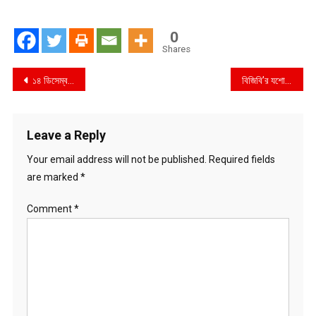
0
Shares
Post
১৪ ডিসেম্বর শহীদ বুদ্ধিজীবি দিবসের সঙ্গে মিশে আছে এক রক্তের ইতিহাস
বিজিবি’র যশোর ব্যাটালিয়নের অভিযানে চৌগাছার তিলকপুর সীমান্ত থেকে ২ কেজি ওজনের ১৮টি স্বর্ণের বার সহ ১ জন আটক
navigation
Leave a Reply
Your email address will not be published.
Required fields
are marked
*
Comment
*