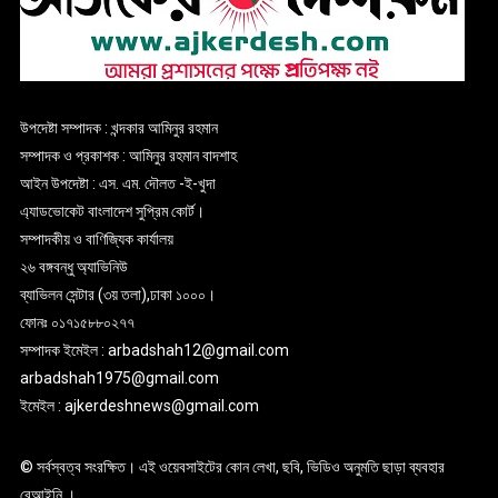
উপদেষ্টা সম্পাদক : খন্দকার আমিনুর রহমান
সম্পাদক ও প্রকাশক : আমিনুর রহমান বাদশাহ
আইন উপদেষ্টা : এস. এম. দৌলত -ই-খুদা
এ্যাডভোকেট বাংলাদেশ সুপ্রিম কোর্ট।
সম্পাদকীয় ও বাণিজ্যিক কার্যালয়
২৬ বঙ্গবন্ধু অ্যাভিনিউ
ব্যাভিলন সেন্টার (৩য় তলা),ঢাকা ১০০০।
ফোনঃ ০১৭১৫৮৮০২৭৭
সম্পাদক ইমেইল : arbadshah12@gmail.com
arbadshah1975@gmail.com
ইমেইল : ajkerdeshnews@gmail.com
© সর্বস্বত্ব সংরক্ষিত। এই ওয়েবসাইটের কোন লেখা, ছবি, ভিডিও অনুমতি ছাড়া ব্যবহার
বেআইনি ।