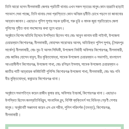
তিনি আরো বলেন নীলফামারী জেলার প্রতিটি থানায় এখন সকল স্তরের মানুষ কোন হয়রানি ছাড়াই
শতভাগ সেবা পাচ্ছে, তিনি থানায় সেবা প্রাপ্তিতে কোন অনিয়ম দুর্নীতি চোখে পড়লে তা জানানোর
আহ্বান জানান। এছাড়াও পুলিশ সুপার সড়ক দুর্ঘটনা, গরু চুরি ও মাদক জুয়া প্রতিরোধে জেলা
পুলিশের গৃহীত নানা পদক্ষেপের কথা তুলে ধরেন।
অনুষ্ঠানে বিশেষ অতিথি হিসেবে উপস্থিত ছিলেন শাহ মোঃ আবুল কালাম বারী পাইলট, উপজেলা
চেয়ারম্যান কিশোরগঞ্জ, নীলফামারী, মোহাম্মদ সারোআর আলম, অতিরিক্ত পুলিশ সুপার, (সৈয়দপুর
সার্কেল) নীলফামারী, মোঃ নুর-ই আলম সিদ্দিকী, উপজেলা নির্বাহী অফিসার কিশোরগঞ্জ, নীলফামারী,
মোঃ জাকির হোসেন বাবুল, বীর মুক্তিযোদ্ধা, সাবেক উপজেলা চেয়ারম্যান ও সভাপতি, বাংলাদেশ
আওয়ামীলীগ কিশোরগঞ্জ, উপজেলা শাখা, মোঃ রশিদুল ইসলাম, সাবেক উপজেলা চেয়ারম্যান ও
জাতীয় পাটি আহ্বায়ক কমিউনিটি পুলিশিং কিশোরগঞ্জ উপজেলা শাখা, নীলফামারী, মোঃ আঃ গনি
বীর মুক্তিযোদ্ধা, কমান্ডার কিশোরগঞ্জ থানা।
অনুষ্ঠানে সভাপতিত্ব করেন রাজীব কুমার রায়, অফিসার ইনচার্জ, কিশোরগঞ্জ থানা। এছাড়াও
উপস্থিত ছিলেন জনপ্রতিনিধিবৃন্দ, সাংবাদিক বৃন্দ, বিশিষ্ট ব্যক্তিবর্গ সহ বিভিন্ন শ্রেণী পেশার
মানুষ। অনুষ্ঠানটি সঞ্চালনা করেন এস এম শরীফ, পুলিশ পরিদর্শক (তদন্ত), কিশোরগঞ্জ,
নীলফামারী।