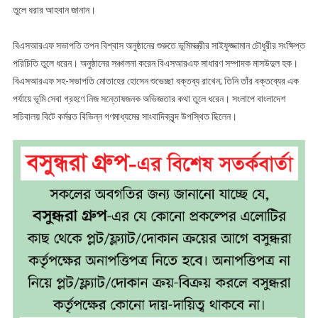
তুলে ধরার আহবান জানান।
বিএসআরএফ সভাপতি তপন বিশ্বাস অনুষ্ঠানের শুরুতে ভূমিমন্ত্রীর সাইফুজ্জামান চৌধুরীর সংক্ষিপ্ত
পরিচিতি তুলে ধরেন। অনুষ্ঠানের সঞ্চালনা করেন বিএসআরএফ সাধারণ সম্পাদক মাসউদুল হক।
বিএসআরএফ সহ-সভাপতি মোতাহের হোসেন শুভেচ্ছা বক্তব্য রাখেন; তিনি তাঁর বক্তব্যের এক
পর্যায়ে ভূমি সেবা গ্রহণে নিজ সন্তোষজনক অভিজ্ঞতার কথা তুলে ধরেন। সংলাপে বাংলাদেশ
সচিবালয় বিটে কর্মরত বিভিন্ন গণমাধ্যমের সাংবাদিকবৃন্দ উপস্থিত ছিলেন।