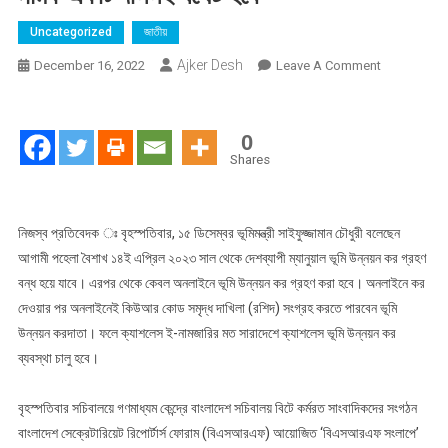
Uncategorized
জাতীয়
Ajker Desh
On
December 16, 2022
Leave A Comment
আগামী
পহেলা
বৈশাখ
0
থেকে
Shares
ভূমি
উন্নয়ন
কর
নিজস্ব প্রতিবেদক ঃ বৃহস্পতিবার, ১৫ ডিসেম্বর ভূমিমন্ত্রী সাইফুজ্জামান চৌধুরী বলেছেন
ব্যবস্থা
আগামী পহেলা বৈশাখ ১৪ই এপ্রিল ২০২৩ সাল থেকে দেশব্যাপী ম্যানুয়াল ভূমি উন্নয়ন কর গ্রহণ
ক্যাশলেস,
বন্ধ হয়ে যাবে। এরপর থেকে কেবল অনলাইনে ভূমি উন্নয়ন কর গ্রহণ করা হবে। অনলাইনে কর
ভূমি
দেওয়ার পর অনলাইনেই কিউআর কোড সমৃদ্ধ দাখিলা (রশিদ) সংগ্রহ করতে পারবেন ভূমি
মালিকদের
উন্নয়ন করদাতা। ফলে ক্যাশলেস ই-নামজারির মত সারাদেশে ক্যাশলেস ভূমি উন্নয়ন কর
স্মার্ট
ব্যবস্থা চালু হবে।
কার্ড
ইস্যু
বৃহস্পতিবার সচিবালয়ে গণমাধ্যম কেন্দ্রে বাংলাদেশ সচিবালয় বিটে কর্মরত সাংবাদিকদের সংগঠন
করা
বাংলাদেশ সেক্রেটারিয়েট রিপোর্টার্স ফোরাম (বিএসআরএফ) আয়োজিত ‘বিএসআরএফ সংলাপে’
হবে,