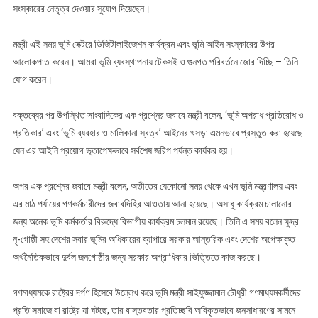
সংস্কারের নেতৃত্ব দেওয়ার সুযোগ দিয়েছেন।
মন্ত্রী এই সময় ভূমি সেক্টরে ডিজিটালাইজেশন কার্যক্রম এবং ভূমি আইন সংস্কারের উপর
আলোকপাত করেন। আমরা ভূমি ব্যবস্থাপনায় টেকসই ও গুনগত পরিবর্তনে জোর দিচ্ছি – তিনি
যোগ করেন।
বক্তব্যের পর উপস্থিত সাংবাদিকের এক প্রশ্নের জবাবে মন্ত্রী বলেন, ‘ভূমি অপরাধ প্রতিরোধ ও
প্রতিকার’ এবং ‘ভূমি ব্যবহার ও মালিকানা স্বত্ব’ আইনের খসড়া এমনভাবে প্রস্তুত করা হয়েছে
যেন এর আইনি প্রয়োগ ভূতাপেক্ষভাবে সর্বশেষ জরিপ পর্যন্ত কার্যকর হয়।
অপর এক প্রশ্নের জবাবে মন্ত্রী বলেন, অতীতের যেকোনো সময় থেকে এখন ভূমি মন্ত্রণালয় এবং
এর মাঠ পর্যায়ের গণকর্মচারীদের জবাবদিহির আওতায় আনা হয়েছে। অসাধু কার্যক্রম চালানোর
জন্য অনেক ভূমি কর্মকর্তার বিরুদ্ধে বিভাগীয় কার্যক্রম চলমান রয়েছে। তিনি এ সময় বলেন ক্ষুদ্র
নৃ-গোষ্ঠী সহ দেশের সবার ভূমির অধিকারের ব্যাপারে সরকার আন্তরিক এবং দেশের অপেক্ষাকৃত
অর্থনৈতিকভাবে দুর্বল জনগোষ্ঠীর জন্য সরকার অগ্রাধিকার ভিত্তিতে কাজ করছে।
গণমাধ্যমকে রাষ্ট্রের দর্পণ হিসেবে উল্লেখ করে ভূমি মন্ত্রী সাইফুজ্জামান চৌধুরী গণমাধ্যমকর্মীদের
প্রতি সমাজে বা রাষ্ট্রে যা ঘটছে, তার বাস্তবতার প্রতিচ্ছবি অবিকৃতভাবে জনসাধারণের সামনে