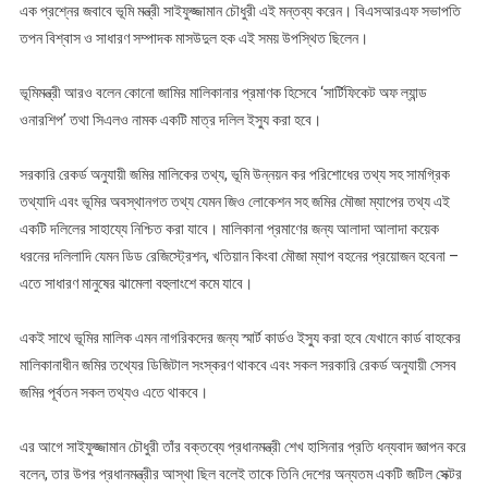
জমির
এক প্রশ্নের জবাবে ভূমি মন্ত্রী সাইফুজ্জামান চৌধুরী এই মন্তব্য করেন। বিএসআরএফ সভাপতি
মালিকানা
তপন বিশ্বাস ও সাধারণ সম্পাদক মাসউদুল হক এই সময় উপস্থিত ছিলেন।
প্রমাণক
হিসেবে
ভূমিমন্ত্রী আরও বলেন কোনো জামির মালিকানার প্রমাণক হিসেবে ‘সার্টিফিকেট অফ ল্যান্ড
সিএলও
ওনারশিপ’ তথা সিএলও নামক একটি মাত্র দলিল ইস্যু করা হবে।
নামক
একটি
সরকারি রেকর্ড অনুযায়ী জমির মালিকের তথ্য, ভূমি উন্নয়ন কর পরিশোধের তথ্য সহ সামগ্রিক
দলিলই
তথ্যাদি এবং ভূমির অবস্থানগত তথ্য যেমন জিও লোকেশন সহ জমির মৌজা ম্যাপের তথ্য এই
যথেষ্ট
একটি দলিলের সাহায্যে নিশ্চিত করা যাবে। মালিকানা প্রমাণের জন্য আলাদা আলাদা কয়েক
হবে
ধরনের দলিলাদি যেমন ডিড রেজিস্ট্রেশন, খতিয়ান কিংবা মৌজা ম্যাপ বহনের প্রয়োজন হবেনা –
এতে সাধারণ মানুষের ঝামেলা বহুলাংশে কমে যাবে।
একই সাথে ভূমির মালিক এমন নাগরিকদের জন্য স্মার্ট কার্ডও ইস্যু করা হবে যেখানে কার্ড বাহকের
মালিকানাধীন জমির তথ্যের ডিজিটাল সংস্করণ থাকবে এবং সকল সরকারি রেকর্ড অনুযায়ী সেসব
জমির পূর্বতন সকল তথ্যও এতে থাকবে।
এর আগে সাইফুজ্জামান চৌধুরী তাঁর বক্তব্যে প্রধানমন্ত্রী শেখ হাসিনার প্রতি ধন্যবাদ জ্ঞাপন করে
বলেন, তার উপর প্রধানমন্ত্রীর আস্থা ছিল বলেই তাকে তিনি দেশের অন্যতম একটি জটিল সেক্টর