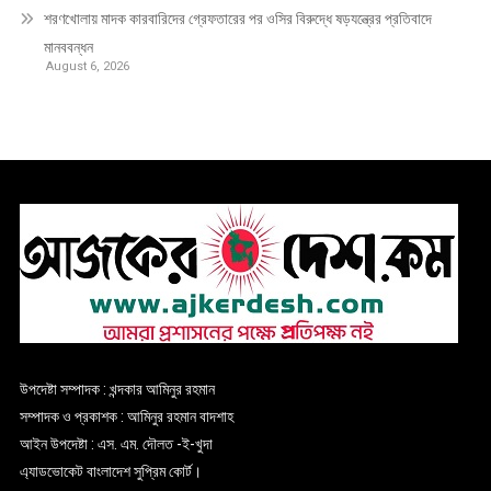
শরণখোলায় মাদক কারবারিদের গ্রেফতারের পর ওসির বিরুদ্ধে ষড়যন্ত্রের প্রতিবাদে
মানববন্ধন
August 6, 2026
উপদেষ্টা সম্পাদক : খন্দকার আমিনুর রহমান
সম্পাদক ও প্রকাশক : আমিনুর রহমান বাদশাহ
আইন উপদেষ্টা : এস. এম. দৌলত -ই-খুদা
এ্যাডভোকেট বাংলাদেশ সুপ্রিম কোর্ট।