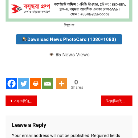
বিজ্ঞাপন
Download News PhotoCard (1080×1080)
85
News Views
0
Shares
Post
এসএমপি‘র ডিসেম্বর-২০২২ এর মাসিক কল্যাণ সভা ও অপরাধ পর্যালোচনা সভা অনুষ্ঠিত
বিএসটিআই থেকে ১৮ প্রতিষ্ঠানকে ২০টি আইএসও সনদ প্রদান
navigation
Leave a Reply
Your email address will not be published.
Required fields