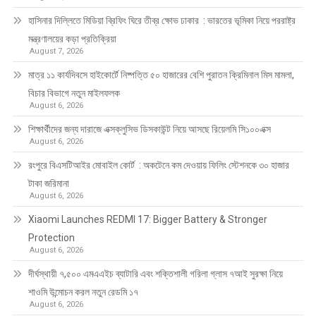
হাসিনার দিল্লিতে মিডিয়া ব্রিফিং ঘিরে তীব্র ক্ষোভ ঢাকার : ভারতের ভূমিকা নিয়ে পররাষ্ট্র
মন্ত্রণালয়ের কড়া প্রতিক্রিয়া
August 7, 2026
মাত্র ১১ কার্যদিবসে হাইকোর্টে নিষ্পত্তি ৫০ হাজারের বেশি পুরাতন ক্রিমিনাল মিস মামলা,
বিচার বিভাগে নতুন মাইলফলক
August 6, 2026
শিক্ষার্থীদের জন্য দারাজে এক্সক্লুসিভ ডিসকাউন্ট নিয়ে আসছে রিয়েলমি সি১০০এক্স
August 6, 2026
রংপুরে বিএসটিআইর মোবাইল কোর্ট : অকটেনে কম দেওয়ায় ফিলিং স্টেশনকে ৩০ হাজার
টাকা জরিমানা
August 6, 2026
Xiaomi Launches REDMI 17: Bigger Battery & Stronger
Protection
August 6, 2026
দীর্ঘস্থায়ী ৭,৫০০ এমএএইচ ব্যাটারি এবং শক্তিশালী গরিলা গ্লাস ৭আই সুরক্ষা নিয়ে
শাওমি উন্মোচন করল নতুন রেডমি ১৭
August 6, 2026