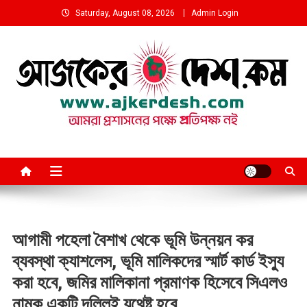
Skip
Saturday, August 08, 2026
Admin Login
to
content
আমরা প্রশাসনের পক্ষে প্রতিপক্ষ নই
আগামী পহেলা বৈশাখ থেকে ভূমি উন্নয়ন কর
ব্যবস্থা ক্যাশলেস, ভূমি মালিকদের স্মার্ট কার্ড ইস্যু
করা হবে, জমির মালিকানা প্রমাণক হিসেবে সিএলও
নামক একটি দলিলই যথেষ্ট হবে