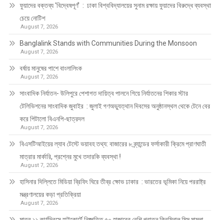
ফুয়াদের বক্তব্য ‘বিদ্বেষপূর্ণ’ : ঢাকা বিশ্ববিদ্যালয়ের সুনাম রক্ষায় ফুয়াদের বিরুদ্ধে ব্যবস্থা
চেয়ে নোটিশ
August 7, 2026
Banglalink Stands with Communities During the Monsoon
August 7, 2026
বর্ষায় মানুষের পাশে বাংলালিংক
August 7, 2026
সাংবাদিক নির্যাতন- উলিপুরে পেশাগত দায়িত্ব পালনে গিয়ে নির্যাতনের শিকার স্টার
টেলিভিশনের সাংবাদিক জুবাইর : জুলাই গণঅভ্যুত্থান দিবসের অনুষ্ঠানস্থল থেকে টেনে বের
করে পিটালো বিএনপি-ছাত্রদল
August 7, 2026
বিএসটিআইয়ের ল্যাব টেস্টে ভয়াবহ তথ্য: বাজারের ৮ ব্র্যান্ডের ফর্সাকারী ক্রিমে প্রাণঘাতী
মাত্রার মার্কারি, প্রশ্নের মুখে তদারকি ব্যবস্থা !
August 7, 2026
হাসিনার দিল্লিতে মিডিয়া ব্রিফিং ঘিরে তীব্র ক্ষোভ ঢাকার : ভারতের ভূমিকা নিয়ে পররাষ্ট্র
মন্ত্রণালয়ের কড়া প্রতিক্রিয়া
August 7, 2026
মাত্র ১১ কার্যদিবসে হাইকোর্টে নিষ্পত্তি ৫০ হাজারের বেশি পুরাতন ক্রিমিনাল মিস মামলা,