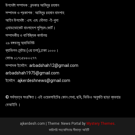
উপদেষ্টা সম্পাদক : খন্দকার আমিনুর রহমান
সম্পাদক ও প্রকাশক : আমিনুর রহমান বাদশাহ
আইন উপদেষ্টা : এস. এম. দৌলত -ই-খুদা
এ্যাডভোকেট বাংলাদেশ সুপ্রিম কোর্ট।
সম্পাদকীয় ও বাণিজ্যিক কার্যালয়
২৬ বঙ্গবন্ধু অ্যাভিনিউ
ব্যাভিলন সেন্টার (৩য় তলা),ঢাকা ১০০০।
ফোনঃ ০১৭১৫৮৮০২৭৭
সম্পাদক ইমেইল : arbadshah12@gmail.com
arbadshah1975@gmail.com
ইমেইল : ajkerdeshnews@gmail.com
© সর্বস্বত্ব সংরক্ষিত। এই ওয়েবসাইটের কোন লেখা, ছবি, ভিডিও অনুমতি ছাড়া ব্যবহার
বেআইনি ।
ajkerdesh.com
|
Theme: News Portal by
Mystery Themes
.
কারিগরি সহযোগিতায় সীমান্ত আইটি