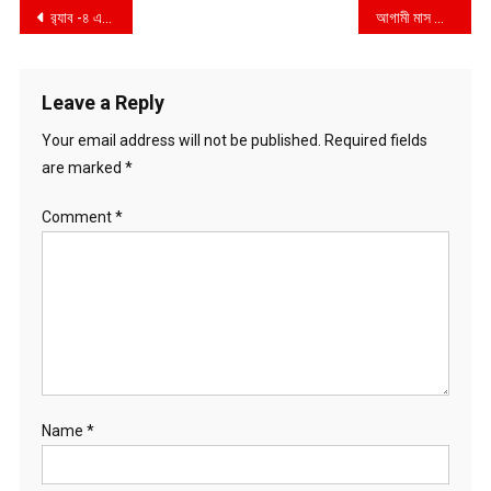
Post
র‍্যাব -৪ এর পৃথক অভিযানে ৮৮ গ্রাম হেরোইন এবং ৯০০ পিস ইয়াবা সহ ৩ জন গ্রেফতার
আগামী মাস থেকে চালু হচ্ছে ভূমিসেবা কাস্টমার কেয়ার সেন্টার
navigation
Leave a Reply
Your email address will not be published.
Required fields
are marked
*
Comment
*
Name
*