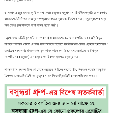
বেতার বড় ভূমিকা রাখবে।’
ড. হাছান মাহমুদ এসময় স্বাধীনবাংলা বেতার কেন্দ্রের অনুষ্ঠানমালা ডিজিটাল পদ্ধতিতে সংরক্ষণ ও
বাংলাদেশ টেলিভিশনসহ অন্য গণমাধ্যমগুলোতেও প্রচারের নির্দেশনা দেন। নতুন প্রজন্মের জন্য
নিজ দেশের জন্ম ইতিহাস জানা জরুরি, বলেন মন্ত্রী।
মন্ত্রণালয়ের অতিরিক্ত সচিব (সম্প্রচার) ও বাংলাদেশ বেতারের মহাপরিচালকের অতিরিক্ত
দায়িত্বপালনরত খাদিজা বেগমের সভাপতিত্বে অনুষ্ঠানে স্বাধীনবাংলা বেতার কেন্দ্রের শব্দসৈনিক ও
বেতারের সাবেক পরিচালক আশরাফুল আলম আলোচক হিসেবে এবং বেতারের অতিরিক্ত
মহাপরিচালক (অনুষ্ঠান) নাসরুল্লাহ মো. ইরফান স্বাগত বক্তব্য দেন।
সাংস্কৃতিক পর্বে স্বাধীনবাংলা বেতার কেন্দ্রের শিল্পীদের সমবেত গান, শিমুল মোস্তফার আবৃত্তি,
শিল্পকলা একাডেমির শিল্পীদের নৃত্যের পাশাপাশি জনপ্রিয় শিল্পীরা গান পরিবেশন করেন।