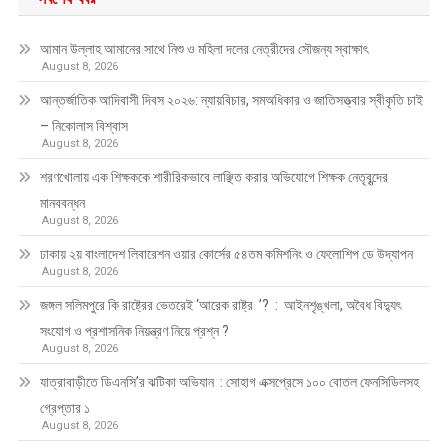
আমান উল্লাহ আমানের সাথে নিশু ও মহিলা দলের নেত্রীদের সৌজন্য স্বাক্ষাৎ
August 8, 2026
আন্তর্জাতিক আদিবাসী দিবস ২০২৬: ন্যায়বিচার, সমঅধিকার ও জাতিসত্ত্বার স্বীকৃতি চাই
– নিকোলাস বিশ্বাস
August 8, 2026
শরণখোলায় এক শিক্ষককে শারীরিকভাবে লাঞ্ছিত করার অভিযোগে শিক্ষক নেতৃবৃন্দের
মানববন্ধন
August 8, 2026
ঢাকায় ২য় বাংলাদেশ লিবারেশন ওয়ার কোর্সের ৫৪তম কমিশনিং ও ফেলোশিপ ডে উদ্‌যাপন
August 8, 2026
জঙ্গল সলিমপুরে কি রাষ্ট্রের ভেতরেই ‘আরেক রাষ্ট্র ’? : আইনশৃঙ্খলা, অবৈধ বিদ্যুৎ
সংযোগ ও প্রশাসনিক নিয়ন্ত্রণ নিয়ে প্রশ্ন ?
August 8, 2026
যাত্রাবাড়ীতে ডিএনসি’র ঝটিকা অভিযান : সোহাগ এক্সপ্রেসে ১০০ বোতল ফেনসিডিলসহ
গ্রেপ্তার ১
August 8, 2026