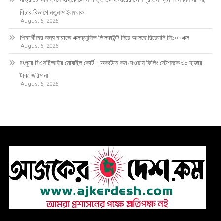
বিচার বিভাগে নতুন মাইলফলক
August 6, 2026
শিক্ষার্থীদের জন্য দারাজে এক্সক্লুসিভ ডিসকাউন্ট নিয়ে আসছে রিয়েলমি সি১০০এক্স
August 6, 2026
রংপুরে বিএসটিআইর মোবাইল কোর্ট : অকটেনে কম দেওয়ায় ফিলিং স্টেশনকে ৩০ হাজার
টাকা জরিমানা
August 6, 2026