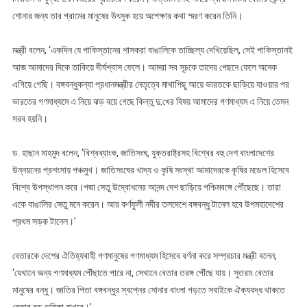
শোনার জন্য তার গ্রামের মানুষের উৎসুক হয়ে অপেক্ষার কথা স্মরণ করেন তিনি।
মন্ত্রী বলেন, ‘একদিন যে পাকিস্তানের শাসকরা বাঙালিকে তাচ্ছিল্য দেখিয়েছিল, সেই পাকিস্তানই
আজ আমাদের দিকে তাকিয়ে দীর্ঘশ্বাস ফেলে। আমরা সব সূচকে তাদের পেছনে ফেলে অনেক
এগিয়ে গেছি। বঙ্গবন্ধুকন্যা প্রধানমন্ত্রীর নেতৃত্বে মাথাপিছু আয়ে ভারতকে ছাড়িয়ে যাওয়ার পর
ভারতের গণমাধ্যমে এ নিয়ে ঝড় বয়ে গেছে কিন্তু দু:খের বিষয় আমাদের গণমাধ্যম এ নিয়ে তেমন
সরব হয়নি।
ড. হাছান মাহমুদ বলেন, ‘বিশ্বব্যাংক, জাতিসংঘ, যুক্তরাষ্ট্রসহ বিশ্বের বহু দেশ বাংলাদেশের
উন্নয়নের প্রশংসায় পঞ্চমুখ। জাতিসংঘের খাদ্য ও কৃষি সংস্থা আমাদেরকে কৃষির মডেল হিসেবে
বিশ্বে উপস্থাপন করে।পদ্মা সেতু উদ্বোধনের আনন্দ দেশ ছাড়িয়ে পশ্চিমবঙ্গে পৌঁছেছে। তারা
একে বাঙালির সেতু মনে করেন। আর কর্ণফুলী নদীর তলদেশে বঙ্গবন্ধু টানেল হবে উপমহাদেশের
প্রথম সড়ক টানেল।’
বেতারকে দেশের ঐতিহ্যবাহী গণমানুষের গণমাধ্যম হিসেবে বর্ণনা করে সম্প্রচার মন্ত্রী বলেন,
‘যেখানে অন্য গণমাধ্যম পৌঁছাতে পারে না, সেখানে বেতার তরঙ্গ পৌঁছে যায়। সুতরাং বেতার
মানুষের বন্ধু। জাতির পিতা বঙ্গবন্ধুর স্বপ্নের সোনার বাংলা গড়তে সবাইকে ঐক্যবদ্ধ থাকতে