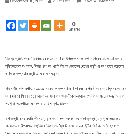
Ajker Desh
On
December 18, 2022
Leave A Comment
বিজয়
দিবসে
বেতারে
0
মুক্তিযুদ্ধ
Shares
আর
সমৃদ্ধির
কথা
বললেন
নিজস্ব প্রতিবেদক ঃ বিজয়ের ৫১তম বার্ষিকী উপলক্ষে বাংলাদেশ বেতারের আলোচনা সভায়
তথ্যমন্ত্রী
মুক্তিযুদ্ধের সংগ্রাম, বিজয় এবং আওয়ামী লীগের নেতৃত্বে দেশের সমৃদ্ধির কথা তুলে ধরেছেন
তথ্য ও সম্প্রচার মন্ত্রী ড. হাছান মাহমুদ।
রাজধানীর আগারগাঁওয়ে ১৯৩৯ সন থেকে সম্প্রচারে থাকা দেশের প্রাচীনতম গণমাধ্যম বেতারের
সদর দপ্তর মিলনায়তনে আলোচনা সভা ও সাংস্কৃতিক অনুষ্ঠানে তথ্য ও সম্প্রচার মন্ত্রণালয় ও
সংশ্লিষ্ট সংস্থাগুলোর কর্মকর্তারা উপস্থিত ছিলেন।
তথ্যমন্ত্রী ও আওয়ামী লীগের যুগ্ম সাধারণ সম্পাদক ড. হাছান মাহমুদ মুক্তিযুদ্ধের সময় তার
বাল্যকালে চট্টগ্রামের রাঙ্গুনিয়ায় নিজগ্রাম ‘সুখ বিলাসে’ পাকবাহিনীর নির্বিচার গুলি, হত্যা ও
নির্যাতন ও যুদ্ধশেষে বিজয়ের স্মৃতিচারণ করেন। উত্তাল সেই সময়ে স্বাধীনবাংলা বেতার কেন্দ্র