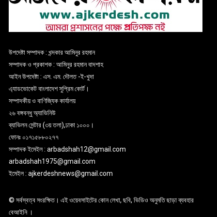
উপদেষ্টা সম্পাদক : খন্দকার আমিনুর রহমান
সম্পাদক ও প্রকাশক : আমিনুর রহমান বাদশাহ
আইন উপদেষ্টা : এস. এম. দৌলত -ই-খুদা
এ্যাডভোকেট বাংলাদেশ সুপ্রিম কোর্ট।
সম্পাদকীয় ও বাণিজ্যিক কার্যালয়
২৬ বঙ্গবন্ধু অ্যাভিনিউ
ব্যাভিলন সেন্টার (৩য় তলা),ঢাকা ১০০০।
ফোনঃ ০১৭১৫৮৮০২৭৭
সম্পাদক ইমেইল : arbadshah12@gmail.com
arbadshah1975@gmail.com
ইমেইল : ajkerdeshnews@gmail.com
© সর্বস্বত্ব সংরক্ষিত। এই ওয়েবসাইটের কোন লেখা, ছবি, ভিডিও অনুমতি ছাড়া ব্যবহার
বেআইনি ।