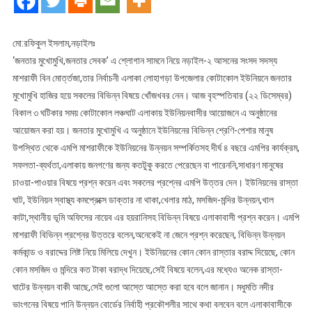
নির্বাচনী
এলাকায়
জনতার
মো:রফিকুল ইসলাম,নড়াইলঃ
মুখোমুখি,জননেতা
‘জনতার মুখোমুখি,জনতার সেবক’ এ শ্লোগান সামনে নিয়ে নড়াইল-২ আসনের সংসদ সদস্য
এমপি
মাশরাফী বিন মোর্ত্তজা,তার নির্বাচনী এলাকা লোহাগড়া উপজেলার কোটাকোল ইউনিয়নে জনতার
মাশরাফী
মুখোমুখি হাজির হয়ে সকলের বিভিন্ন বিষয়ে খোঁজখবর নেন। আজ বৃহস্পতিবার (২২ ডিসেম্বর)
বিকাল ৩ ঘটিকার সময় কোটাকোল লঞ্চঘাট এলাকায় ইউনিয়নবাসীর আয়োজনে এ অনুষ্ঠানের
আয়োজন করা হয়। জনতার মুখোমুখি এ অনুষ্ঠানে ইউনিয়নের বিভিন্ন শ্রেণি-পেশার মানুষ
উপস্থিত থেকে এমপি মাশরাফীকে ইউনিয়নের উন্নয়ন সম্পর্কিতসহ দীর্ঘ ৪ বছরে এমপির কার্যক্রম,
সফলতা-ব্যর্থতা,এলাকায় জনগণের জন্য কতটুকু করতে পেরেছেন বা পারেননি,সাধারণ মানুষের
চাওয়া-পাওয়ার বিষয়ে প্রশ্ন করেন এবং সকলের প্রশ্নের এমপি উত্তর দেন। ইউনিয়নের রাস্তা
ঘাট, ইউনিয়ন স্বাস্থ্য কমপ্রেক্সে ডাক্তার না থাকা,খেলার মাঠ, মসজিদ-মন্দির উন্নয়ন,খাল
কাটা,স্থানীয় ভূমি অফিসের নায়েব এর হয়রানিসহ বিভিন্ন বিষয়ে এলাকাবাসী প্রশ্ন করেন। এমপি
মাশরাফী বিভিন্ন প্রশ্নের উত্তরে বলেন,অনেকেই না জেনে প্রশ্ন করেছেন, বিভিন্ন উন্নয়ন
কর্মকান্ড ও বরাদ্দের লিষ্ট নিয়ে মিলিয়ে দেখুন। ইউনিয়নের কোন কোন রাস্তার বরাদ্দ দিয়েছে, কোন
কোন মসজিদ ও মন্দিরে কত টাকা বরাদ্ধ দিয়েছে,সেই বিষয়ে বলেন,এর মধ্যেও অনেক রাস্তা-
ঘাটের উন্নয়ন বাকী আছে,সেই গুলো আস্তে আস্তে করা হবে বলে জানান। মধুমতি নদীর
ভাংগনের বিষয়ে পানি উন্নয়ন বোর্ডের নির্বাহী প্রকৌশলীর সাথে কথা বলবেন বলে এলাকাবাসীকে