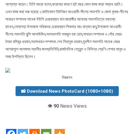
আশ্বস্ত করেন। তিনি আরো বলেন,করোনার কারণে দুই বছর কোন কাজ কারা সম্ভব হয়নি।
এখন কাজ করা শুরু হয়েছে।কোটাকোল ইউনিয়ন আওয়ামী-লীগের সভাপতি ও জেলা কৃষক-লীগের
সাধারন সম্পাদক সাবেক ইউপি চেয়ারম্যান খান জাহাঙ্গীর আলমের সভাপতিত্বে বক্তব্য
রাখেন,লোহাগড়া উপজেলা পরিষদের চেয়ারম্যান সিকদার আঃ হান্নান রুনু,উপজেলা আওয়ামী-
লীগের সভাপতি মুন্সি আলাউদ্দিন,সহসভাপতি ফয়জুল হক রোম,সাধারন সম্পাদক ও পৌর মেয়র
সৈয়দ মসিয়ূর রহমান,সহসাধারন সম্পাদক শেখ সিহানুক রহমান,যুবলীগ সভাপতি সাবেক মেয়র
আশরাফুল আলমসহ স্থানীয় জনপ্রতিনিধি,রাজনৈতিক নেতৃবৃন্দ ও বিভিন্ন শ্রেণি-পেশার মানুষ এ
সময় উপস্থিত ছিলেন।
বিজ্ঞাপন
📸 Download News PhotoCard (1080×1080)
👁️
90
News Views