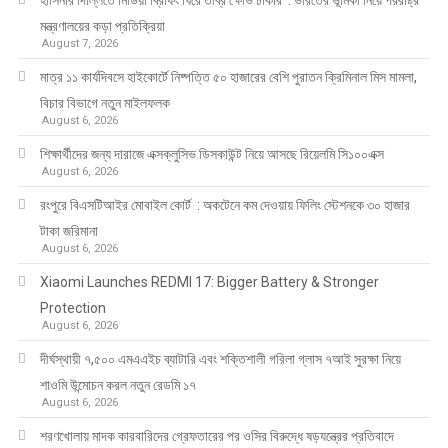
হাসিনার দিল্লিতে মিডিয়া ব্রিফিং ঘিরে তীব্র ক্ষোভ ঢাকার : ভারতের ভূমিকা নিয়ে পররাষ্ট্র
মন্ত্রণালয়ের কড়া প্রতিক্রিয়া
August 7, 2026
মাত্র ১১ কার্যদিবসে হাইকোর্টে নিষ্পত্তি ৫০ হাজারের বেশি পুরাতন ক্রিমিনাল মিস মামলা,
বিচার বিভাগে নতুন মাইলফলক
August 6, 2026
শিক্ষার্থীদের জন্য দারাজে এক্সক্লুসিভ ডিসকাউন্ট নিয়ে আসছে রিয়েলমি সি১০০এক্স
August 6, 2026
রংপুরে বিএসটিআইর মোবাইল কোর্ট : অকটেনে কম দেওয়ায় ফিলিং স্টেশনকে ৩০ হাজার
টাকা জরিমানা
August 6, 2026
Xiaomi Launches REDMI 17: Bigger Battery & Stronger
Protection
August 6, 2026
দীর্ঘস্থায়ী ৭,৫০০ এমএএইচ ব্যাটারি এবং শক্তিশালী গরিলা গ্লাস ৭আই সুরক্ষা নিয়ে
শাওমি উন্মোচন করল নতুন রেডমি ১৭
August 6, 2026
শরণখোলায় মাদক কারবারিদের গ্রেফতারের পর ওসির বিরুদ্ধে ষড়যন্ত্রের প্রতিবাদে