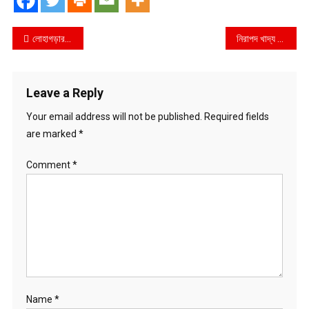
Post
লোহাগড়ার মদিনাপাড়ায় স্ত্রী’র স্বীকৃতির দাবিতে কাবিন নামা হাতে নিয়ে শ্বশুরবাড়িতে তরুণীর অনশন
নিরাপদ খাদ্য কর্তৃপক্ষ কর্তৃক চট্টগ্রামের কুটমবাড়ি রেস্তোরাঁ হাইওয়ে সুইটস এবং শপিং ব্যাগ সুপার শপ কে ৪ লাখ টাকা জরিমানা
navigation
Leave a Reply
Your email address will not be published.
Required fields
are marked
*
Comment
*
Name
*