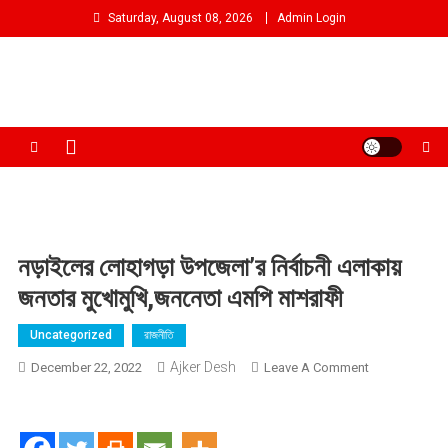
Skip
Saturday, August 08, 2026
Admin Login
to
content
আমরা প্রশাসনের পক্ষে প্রতিপক্ষ নই
নড়াইলের লোহাগড়া উপজেলা’র নির্বাচনী এলাকায়
জনতার মুখোমুখি,জননেতা এমপি মাশরাফী
Uncategorized
রাজনীতি
Ajker Desh
On
December 22, 2022
Leave A Comment
নড়াইলের
লোহাগড়া
উপজেলা’র