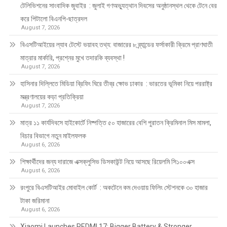
টেলিভিশনের সাংবাদিক জুবাইর : জুলাই গণঅভ্যুত্থান দিবসের অনুষ্ঠানস্থল থেকে টেনে বের
করে পিটালো বিএনপি-ছাত্রদল
August 7, 2026
বিএসটিআইয়ের ল্যাব টেস্টে ভয়াবহ তথ্য: বাজারের ৮ ব্র্যান্ডের ফর্সাকারী ক্রিমে প্রাণঘাতী
মাত্রার মার্কারি, প্রশ্নের মুখে তদারকি ব্যবস্থা !
August 7, 2026
হাসিনার দিল্লিতে মিডিয়া ব্রিফিং ঘিরে তীব্র ক্ষোভ ঢাকার : ভারতের ভূমিকা নিয়ে পররাষ্ট্র
মন্ত্রণালয়ের কড়া প্রতিক্রিয়া
August 7, 2026
মাত্র ১১ কার্যদিবসে হাইকোর্টে নিষ্পত্তি ৫০ হাজারের বেশি পুরাতন ক্রিমিনাল মিস মামলা,
বিচার বিভাগে নতুন মাইলফলক
August 6, 2026
শিক্ষার্থীদের জন্য দারাজে এক্সক্লুসিভ ডিসকাউন্ট নিয়ে আসছে রিয়েলমি সি১০০এক্স
August 6, 2026
রংপুরে বিএসটিআইর মোবাইল কোর্ট : অকটেনে কম দেওয়ায় ফিলিং স্টেশনকে ৩০ হাজার
টাকা জরিমানা
August 6, 2026
Xiaomi Launches REDMI 17: Bigger Battery & Stronger