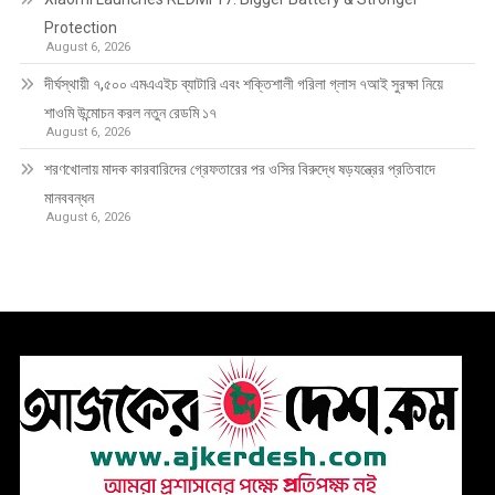
Protection
August 6, 2026
দীর্ঘস্থায়ী ৭,৫০০ এমএএইচ ব্যাটারি এবং শক্তিশালী গরিলা গ্লাস ৭আই সুরক্ষা নিয়ে
শাওমি উন্মোচন করল নতুন রেডমি ১৭
August 6, 2026
শরণখোলায় মাদক কারবারিদের গ্রেফতারের পর ওসির বিরুদ্ধে ষড়যন্ত্রের প্রতিবাদে
মানববন্ধন
August 6, 2026