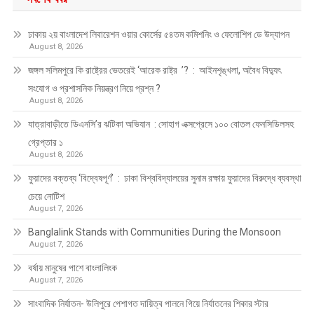
ঢাকায় ২য় বাংলাদেশ লিবারেশন ওয়ার কোর্সের ৫৪তম কমিশনিং ও ফেলোশিপ ডে উদ্‌যাপন
August 8, 2026
জঙ্গল সলিমপুরে কি রাষ্ট্রের ভেতরেই ‘আরেক রাষ্ট্র ’? : আইনশৃঙ্খলা, অবৈধ বিদ্যুৎ
সংযোগ ও প্রশাসনিক নিয়ন্ত্রণ নিয়ে প্রশ্ন ?
August 8, 2026
যাত্রাবাড়ীতে ডিএনসি’র ঝটিকা অভিযান : সোহাগ এক্সপ্রেসে ১০০ বোতল ফেনসিডিলসহ
গ্রেপ্তার ১
August 8, 2026
ফুয়াদের বক্তব্য ‘বিদ্বেষপূর্ণ’ : ঢাকা বিশ্ববিদ্যালয়ের সুনাম রক্ষায় ফুয়াদের বিরুদ্ধে ব্যবস্থা
চেয়ে নোটিশ
August 7, 2026
Banglalink Stands with Communities During the Monsoon
August 7, 2026
বর্ষায় মানুষের পাশে বাংলালিংক
August 7, 2026
সাংবাদিক নির্যাতন- উলিপুরে পেশাগত দায়িত্ব পালনে গিয়ে নির্যাতনের শিকার স্টার