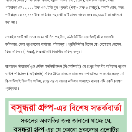
আলতাব স্টোর (পণ্য- স্কিন ক্রীম, ব্রান্ড- স্কিন শাইন, গোল্ড), পার্ক ভিউ মার্কেট, সদর,
গাইবান্ধা কে ১০,০০০ টাকা এবং ইজি ফুড প্রডাক্ট (পণ্য- কেক ও চানাচুর), বালাসি রোড, সদর,
গাইবান্ধা কে ১০,০০০ টাকা জরিমানা সহ মোট ৩ টি মামলা দায়ের করে ৩০,০০০ টাকা জরিমানা
করা হয়।
মোবাইল কোর্ট পরিচালনা করেন মৌমিতা গুহ ইভা, এক্সিকিউটিভ ম্যাজিস্ট্রেট ও সহকারী
কমিশনার, জেলা প্রশাসকের কার্যালয়, গাইবান্ধা। প্রসিকিউটর ছিলেন মোঃ দেলোয়ার হোসেন,
ফিল্ড অফিসার ( সিএম), বিএসটিআই বিভাগীয় অফিস, রংপুর।
বাংলাদেশ স্ট্যান্ডার্ড এন্ড টেস্টিং ইনস্টিটিউশন (বিএসটিআই) এর রংপুর বিভাগীয় অফিসের প্রধান
ও উপ-পরিচালক (মেট্রোলজি) মফিজ উদ্দিন আহমেদ আজকের দেশ ডটকম কে জানান,জনস্বার্থে
বিএসটিআই বিভাগীয় অফিস, রংপুর এর এ ধরনের অভিযান অব্যাহত থাকবে এটি একটি চলমান
প্রক্রিয়া।