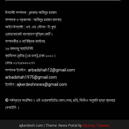
উপদেষ্টা সম্পাদক : খন্দকার আমিনুর রহমান
সম্পাদক ও প্রকাশক : আমিনুর রহমান বাদশাহ
আইন উপদেষ্টা : এস. এম. দৌলত -ই-খুদা
এ্যাডভোকেট বাংলাদেশ সুপ্রিম কোর্ট।
সম্পাদকীয় ও বাণিজ্যিক কার্যালয়
২৬ বঙ্গবন্ধু অ্যাভিনিউ
ব্যাভিলন সেন্টার (৩য় তলা),ঢাকা ১০০০।
ফোনঃ ০১৭১৫৮৮০২৭৭
সম্পাদক ইমেইল : arbadshah12@gmail.com
arbadshah1975@gmail.com
ইমেইল : ajkerdeshnews@gmail.com
© সর্বস্বত্ব সংরক্ষিত। এই ওয়েবসাইটের কোন লেখা, ছবি, ভিডিও অনুমতি ছাড়া ব্যবহার
বেআইনি ।
ajkerdesh.com
|
Theme: News Portal by
Mystery Themes
.