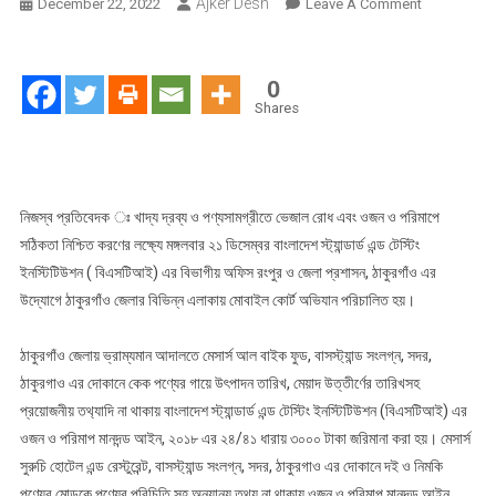
Ajker Desh
On
December 22, 2022
Leave A Comment
ঠাকুরগাঁও
ও
গাইবান্ধা
0
জেলায়
Shares
বিএসটিআই
এর
মোবাইল
কোর্ট
নিজস্ব প্রতিবেদক ঃ খাদ্য দ্রব্য ও পণ্যসামগ্রীতে ভেজাল রোধ এবং ওজন ও পরিমাপে
কর্তৃক
সঠিকতা নিশ্চিত করণের লক্ষ্যে মঙ্গলবার ২১ ডিসেম্বর বাংলাদেশ স্ট্যান্ডার্ড এন্ড টেস্টিং
৫৪,০০০
ইনস্টিটিউশন ( বিএসটিআই) এর বিভাগীয় অফিস রংপুর ও জেলা প্রশাসন, ঠাকুরগাঁও এর
টাকা
উদ্যোগে ঠাকুরগাঁও জেলার বিভিন্ন এলাকায় মোবাইল কোর্ট অভিযান পরিচালিত হয়।
জরিমানা
ঠাকুরগাঁও জেলায় ভ্রাম্যমান আদালতে মেসার্স আল বাইক ফুড, বাসস্ট্যান্ড সংলগ্ন, সদর,
ঠাকুরগাও এর দোকানে কেক পণ্যের গায়ে উৎপাদন তারিখ, মেয়াদ উত্তীর্ণের তারিখসহ
প্রয়োজনীয় তথ‍্যাদি না থাকায় বাংলাদেশ স্ট্যান্ডার্ড এন্ড টেস্টিং ইনস্টিটিউশন (বিএসটিআই) এর
ওজন ও পরিমাপ মানদন্ড আইন, ২০১৮ এর ২৪/৪১ ধারায় ৩০০০ টাকা জরিমানা করা হয়। মেসার্স
সুরুচি হোটেল এন্ড রেস্টুরেন্ট, বাসস্ট্যান্ড সংলগ্ন, সদর, ঠাকুরগাও এর দোকানে দই ও নিমকি
পণ্যের মোড়কে পণ্যের পরিচিতি সহ অন‍্যান‍্য তথ‍্য না থাকায় ওজন ও পরিমাপ মানদন্ড আইন,