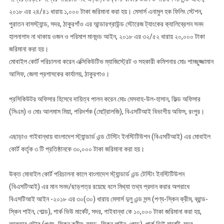
২০১৮ এর ২৪/৪১ ধারায় ১,০০০ টাকা জরিমানা করা হয়। মেসার্স এনামুল হক ফিলিং স্টেশন,
পুরাতন বাসস্ট্যান্ড, সদর, ঠাকুরগাঁও এর আন্ডারগ্রাউন্ড স্টোরেজ ট‍্যাংকের ক‍্যালিব্রেশন সনদ
হালনাগাদ না থাকায় ওজন ও পরিমাপ মানদন্ড আইন, ২০১৮ এর ৩২/৫২ ধারায় ২০,০০০ টাকা
জরিমানা করা হয়।
মোবাইল কোর্ট পরিচালনা করেন এক্সিকিউটিভ ম্যাজিস্ট্রেট ও সহকারী কমিশনার মোঃ শামছুজ্জামান
আসিফ, জেলা প্রশাসকের কার্যালয়, ঠাকুরগাও।
প্রসিকিউটর অফিসার হিসেবে দায়িত্ব পালন করেন মোঃ মেসবাহ-উল-হাসান, ফিল্ড অফিসার
(সিএম) ও মোঃ আলমাস মিয়া, পরিদর্শক (মেট্রোলজি), বিএসটিআই বিভাগীয় অফিস, রংপুর।
এছাড়াও গাইবান্ধায় বাংলাদেশ স্ট্যান্ডার্ড এন্ড টেস্টিং ইনস্টিটিউশন (বিএসটিআই) এর মোবাইল
কোর্ট কর্তৃক ৩ টি প্রতিষ্ঠানকে ৩০,০০০ টাকা জরিমানা করা হয়।
উক্ত মোবাইল কোর্ট পরিচালনা কালে বাংলাদেশ স্ট্যান্ডার্ড এন্ড টেস্টিং ইনস্টিটিউশন
(বিএসটিআই) এর মান সনদ/ছাড়পত্র রয়েছে বলে মিথ্যা তথ্য প্রদান করার অপরাধে
বিএসটিআই আইন -২০১৮ এর ৩০(৩০) ধারায় মেসার্স দুলু এন্ড সন্স (পণ্য-স্কিন ক্রীম, ব্রান্ড-
স্কিন শাইন, গোল্ড), পার্ক ভিউ মার্কেট, সদর, গাইবান্ধা কে ১০,০০০ টাকা জরিমানা করা হয়,