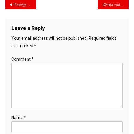
Post
দিনাজপুরে বিএসটিআইয়ের মোবাইল কোর্ট কর্তৃক ২৪,০০০ টাকা জরিমানা
চট্টগ্রাম নেভাল একাডেমিতে শীতকালীন রাষ্ট্রপতি কুচকাওয়াজ পরিদর্শন করলেন প্রধানমন্ত্রী শেখ হাসিনা
navigation
Leave a Reply
Your email address will not be published.
Required fields
are marked
*
Comment
*
Name
*