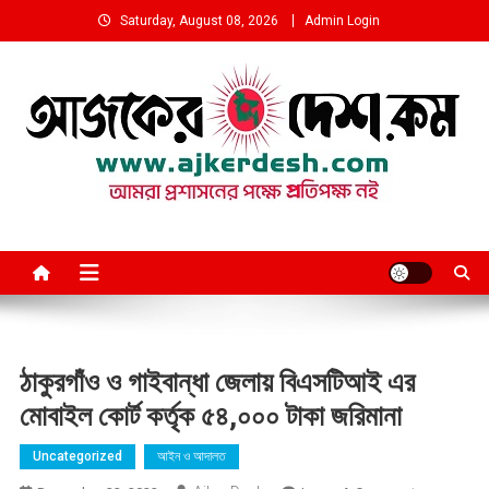
Skip
Saturday, August 08, 2026
Admin Login
to
content
আমরা প্রশাসনের পক্ষে প্রতিপক্ষ নই
ঠাকুরগাঁও ও গাইবান্ধা জেলায় বিএসটিআই এর
মোবাইল কোর্ট কর্তৃক ৫৪,০০০ টাকা জরিমানা
Uncategorized
আইন ও আদালত