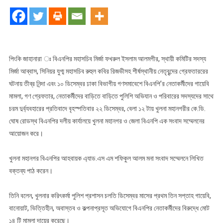
বিএনপি’র
নেতাকর্মীদের
গণগ্রেফতার
ও
গায়েবী
পিংকি জাহানারা ঃ বিএনপির মহাসচিব মির্জা ফখরুল ইসলাম আলমগীর, স্থায়ী কমিটির সদস্য
মামলা
মির্জা আব্বাস, সিনিয়র যুগ্ম মহাসচিব রুহুল কবির রিজভীসহ শীর্ষস্থানীয় নেতৃবৃন্দের গ্রেফতাররের
দায়েরের
ঘটনায় তীব্র নিন্দা এবং ১০ ডিসেম্বর ঢাকা বিভাগীয় গণসমাবেশে বিএনপি’র নেতাকর্মীদের গায়েবি
প্রতিবাদে
মামলা, গণ গ্রেফতার, নেতাকর্মীদের বাড়িতে বাড়িতে পুলিশি অভিযান ও পরিবারের সদস্যদের সাথে
খুলনা
চরম দুর্ব্যবহারের প্রতিবাদে বৃহস্পতিবার ২২ ডিসেম্বর, বেলা ১২ টায় খুলনা মহানগরীর কে.ডি.
মহানগর
ঘোষ রোডস্থ বিএনপির দলীয় কার্যালয়ে খুলনা মহানগর ও জেলা বিএনপি এক সংবাদ সম্মেলনের
ও
আয়োজন করে।
জেলা
বিএনপির
খুলনা মহানগর বিএনপির আহবায়ক এ্যাড.এস এম শফিকুল আলম মনা সংবাদ সম্মেলনে লিখিত
সাংবাদিক
সম্মেলন
বক্তব্য পাঠ করেন।
তিনি বলেন, খুলনার করিৎকর্মা পুলিশ প্রশাসন চলতি ডিসেম্বর মাসের প্রথম তিন সপ্তাহ গায়েবি,
বানোয়াট, ভিত্তিহীন, অবাস্তব ও কল্পনাপ্রসূত অভিযোগে বিএনপির নেতাকর্মীদের বিরুদ্ধে মোট
১৪ টি মামলা দায়ের করেছে।