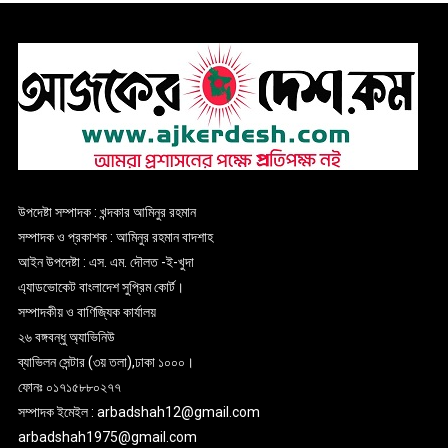
উপদেষ্টা সম্পাদক : খন্দকার আমিনুর রহমান
সম্পাদক ও প্রকাশক : আমিনুর রহমান বাদশাহ
আইন উপদেষ্টা : এস. এম. দৌলত -ই-খুদা
এ্যাডভোকেট বাংলাদেশ সুপ্রিম কোর্ট।
সম্পাদকীয় ও বাণিজ্যিক কার্যালয়
২৬ বঙ্গবন্ধু অ্যাভিনিউ
ব্যাভিলন সেন্টার (৩য় তলা),ঢাকা ১০০০।
ফোনঃ ০১৭১৫৮৮০২৭৭
সম্পাদক ইমেইল : arbadshah12@gmail.com
arbadshah1975@gmail.com