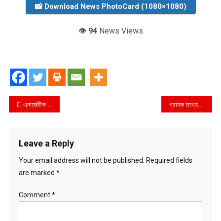
📸 Download News PhotoCard (1080×1080)
👁️
94
News Views
Post
এনার্জেটিক একাডেমি’র যাত্রা শুরু
গ্রাহক তথ্যের নিরাপত্তায় মাইক্রোসফটের সল্যুশন ব্যবহার করবে ইউসিবি
navigation
Leave a Reply
Your email address will not be published.
Required fields
are marked
*
Comment
*