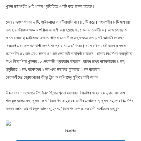
খুলনা মহানগরীর ৮ টি থানার প্রতিটিতে একটি করে মামলা হয়েছে।
জেলার রূপসা থানায় ২ টি, পাইকগাছা ও বটিয়াঘাটা থানায় ১ টি করে। মহানগরীর ৮ টি মামলায়
এজাহারনামীয়সহ অজ্ঞাত পরিচয় আসামী করা হয়েছে ৪৪৫ জন নেতাকর্মীকে। আজ জেলার ৬
মামলায় এজাহারনামীয়সহ অজ্ঞাত পরিচয় আসামী হয়েছেন ৩৯০ জন।মোট আসামী হয়েছেন
বিএনপি এবং অঙ্গ সহযোগী সংগঠনের প্রায় সাড়ে ৮’শ জন। বানোয়াট গায়েবী এসব মামলায়
মহানগরীর ৪২ জন এবং জেলার ৪৭ জন নেতাকর্মী কারাবন্দী রয়েছেন। ঢাকায় বিএনপির কর্মসূচীতে
অংশ নিতে গিয়ে খুলনার ১০ নেতাকর্মী গ্রেফতার হয়েছেন।যাদের মধ্যে পাইকগাছার ৪ জন,
ডুমুরিয়ার ২ জন, দাকোপের ২ জন এবং মহানগর যুবদলের ২ জন রয়েছেন
নেতাকর্মীদের গ্রেফতারের তীব্র নিন্দা ও অবিলম্বে মুক্তির দাবি জানান।
উক্ত সংবাদ সম্মেলনে উপস্থিত ছিলেন খুলনা মহানগর বিএনপির আহবায়ক এ্যাড.এস.এম.
শফিকুল আলম মনা, খুলনা জেলা বিএনপির আহবায়ক আমীর এজাজ খান, খুলনা মহানগর বিএনপির
সদস্য সচিব মোঃ শফিকুল আলম তুহিনসহ বিএনপির অঙ্গ ও সহযোগী সংগঠনের নেতৃবৃন্দ।
বিজ্ঞাপন