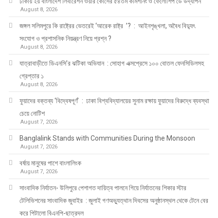
ঢাকায় ২য় বাংলাদেশ লিবারেশন ওয়ার কোর্সের ৫৪তম কমিশনিং ও ফেলোশিপ ডে উদ্‌যাপন
August 8, 2026
জঙ্গল সলিমপুরে কি রাষ্ট্রের ভেতরেই ‘আরেক রাষ্ট্র ’? : আইনশৃঙ্খলা, অবৈধ বিদ্যুৎ
সংযোগ ও প্রশাসনিক নিয়ন্ত্রণ নিয়ে প্রশ্ন ?
August 8, 2026
যাত্রাবাড়ীতে ডিএনসি’র ঝটিকা অভিযান : সোহাগ এক্সপ্রেসে ১০০ বোতল ফেনসিডিলসহ
গ্রেপ্তার ১
August 8, 2026
ফুয়াদের বক্তব্য ‘বিদ্বেষপূর্ণ’ : ঢাকা বিশ্ববিদ্যালয়ের সুনাম রক্ষায় ফুয়াদের বিরুদ্ধে ব্যবস্থা
চেয়ে নোটিশ
August 7, 2026
Banglalink Stands with Communities During the Monsoon
August 7, 2026
বর্ষায় মানুষের পাশে বাংলালিংক
August 7, 2026
সাংবাদিক নির্যাতন- উলিপুরে পেশাগত দায়িত্ব পালনে গিয়ে নির্যাতনের শিকার স্টার
টেলিভিশনের সাংবাদিক জুবাইর : জুলাই গণঅভ্যুত্থান দিবসের অনুষ্ঠানস্থল থেকে টেনে বের
করে পিটালো বিএনপি-ছাত্রদল