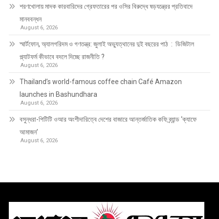
শরণখোলায় মাদক কারবারিদের গ্রেফতারের পর ওসির বিরুদ্ধে ষড়যন্ত্রের প্রতিবাদে
মানববন্ধন
August 6, 2026
স্মার্টফোন, অ্যালগরিদম ও গণতন্ত্র: জুলাই অভ্যুত্থানের দুই বছরের পাঠ : ডিজিটাল
প্ল্যাটফর্ম কীভাবে বদলে দিচ্ছে রাজনীতি ?
August 6, 2026
Thailand’s world-famous coffee chain Café Amazon
launches in Bashundhara
August 6, 2026
বসুন্ধরা-পিটিটি ওআর অংশীদারিত্বে দেশের বাজারে আন্তর্জাতিক কফি ব্র্যান্ড ‘ক্যাফে
আমাজন’
August 6, 2026