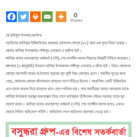
ইজিবাইকের
ধাক্কায়
0
বৃদ্ধার
Shares
মৃত্যু
মো:রফিকুল ইসলাম,নড়াইলঃ
নড়াইলের কালিয়ায় ইজিবাইকের ধাক্কায় মোসলেম মোল্যা (৬০) নামে এক বৃদ্ধ নিহত হয়েছে।
জেলার কালিয়া উপজেলার লক্ষিপুর এলাকায় এ দুর্ঘটনা ঘটে।
কালিয়া থানার ভারপ্রাপ্ত কর্মকর্তা (ওসি) শেখ তাসমীম আলম নিহতের বিষয়টি নিশ্চিত করেছেন।
মঙ্গলবার (৩ জানুয়ারি) বিকেলে কালিয়া উপজেলার লক্ষীপুর এলাকায় এ ঘটনা ঘটে। নিহত মোসলেম
মোল্যা নড়াগাতী থানার বাঐসোনা গ্রামের মৃত কুটি মিয়া মোল্যার ছেলে। স্থানীয় সূত্রে জানা
গেছে, মোসলেম মোল্যা ঘটনাস্থলে রাস্তার পাশে দাঁড়িয়ে ছিলেন। আকস্মিক একটি ইজিবাইক
এসে তাকে ধাক্কা দিয়ে রাস্তার খাদে ফেলে পালিয়ে যায়। পরে স্থানীয়রা আহত অবস্থায় তাকে
কালিয়া উপজেলা স্বাস্থ্য কমপ্লেক্সে নিয়ে গেলে কর্তব্যরত চিকিৎসক সৌরভ সরকার তাকে মৃত
ঘোষণা করেন। কালিয়া থানার ভারপ্রাপ্ত কর্মকর্তা (ওসি) শেখ তাসমীম আলম বলেন, এখনও
কোনো লিখিত অভিযোগ পাইনি। অভিযোগ পেলে আইনগত ব্যবস্থা নেওয়া হবে।