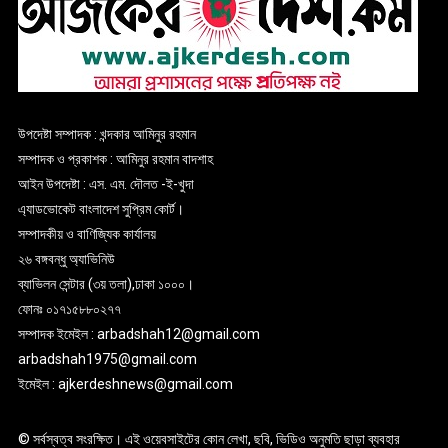
উপদেষ্টা সম্পাদক : খন্দকার আমিনুর রহমান
সম্পাদক ও প্রকাশক : আমিনুর রহমান বাদশাহ
আইন উপদেষ্টা : এস. এম. দৌলত -ই-খুদা
এ্যাডভোকেট বাংলাদেশ সুপ্রিম কোর্ট।
সম্পাদকীয় ও বাণিজ্যিক কার্যালয়
২৬ বঙ্গবন্ধু অ্যাভিনিউ
ব্যাভিলন সেন্টার (৩য় তলা),ঢাকা ১০০০।
ফোনঃ ০১৭১৫৮৮০২৭৭
সম্পাদক ইমেইল : arbadshah12@gmail.com
arbadshah1975@gmail.com
ইমেইল : ajkerdeshnews@gmail.com
© সর্বস্বত্ব সংরক্ষিত। এই ওয়েবসাইটের কোন লেখা, ছবি, ভিডিও অনুমতি ছাড়া ব্যবহার