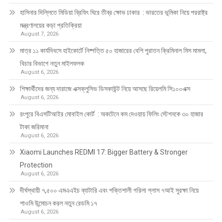
হাসিনার দিল্লিতে মিডিয়া ব্রিফিং ঘিরে তীব্র ক্ষোভ ঢাকার : ভারতের ভূমিকা নিয়ে পররাষ্ট্র
মন্ত্রণালয়ের কড়া প্রতিক্রিয়া
August 7, 2026
মাত্র ১১ কার্যদিবসে হাইকোর্টে নিষ্পত্তি ৫০ হাজারের বেশি পুরাতন ক্রিমিনাল মিস মামলা,
বিচার বিভাগে নতুন মাইলফলক
August 6, 2026
শিক্ষার্থীদের জন্য দারাজে এক্সক্লুসিভ ডিসকাউন্ট নিয়ে আসছে রিয়েলমি সি১০০এক্স
August 6, 2026
রংপুরে বিএসটিআইর মোবাইল কোর্ট : অকটেনে কম দেওয়ায় ফিলিং স্টেশনকে ৩০ হাজার
টাকা জরিমানা
August 6, 2026
Xiaomi Launches REDMI 17: Bigger Battery & Stronger
Protection
August 6, 2026
দীর্ঘস্থায়ী ৭,৫০০ এমএএইচ ব্যাটারি এবং শক্তিশালী গরিলা গ্লাস ৭আই সুরক্ষা নিয়ে
শাওমি উন্মোচন করল নতুন রেডমি ১৭
August 6, 2026