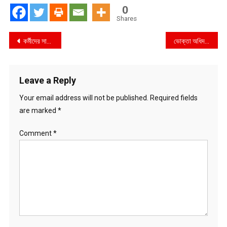
0
Shares
Post
কর্মীদের সান্ত্বনা দিতেই বিএনপি নেতাদের হাঁকডাক : তথ্যমন্ত্রী
ভোক্তা অধিদপ্তর পিরোজপুর জেলা কার্যালয়ের বাজার তদারকি অভিযান পরিচালনা
navigation
Leave a Reply
Your email address will not be published.
Required fields
are marked
*
Comment
*