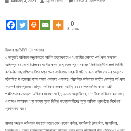
Ajker Desh
On
January 4, 2023
Leave A Comment
ভোক্তা
অধিদপ্তর
পিরোজপুর
0
জেলা
Shares
কার্যালয়ের
বাজার
তদারকি
নিজস্ব প্রতিনিধি ঃ মঙ্গলবার
অভিযান
৩ জানুয়ারি বাণিজ্য মন্ত্রণালয়ের সার্বিক তত্ত্বাবধানে এবং জাতীয় ভোক্তা-অধিকার সংরক্ষণ
পরিচালনা
অধিদপ্তরের মহাপরিচালকের অর্পিত ক্ষমতাবলে, জেলা প্রশাসক এর নির্দেশনায়/উপজেলা নির্বাহী
কর্মকর্তার সহযোগিতায় পিরোজপুর জেলা কার্যালয়ের সহকারী পরিচালক দেবাশীষ রায় এর নেতৃত্বে
মঠবাড়িয়া উপজেলার সাফা বাজার এলাকায় এলাকায় পরিচালিত অভিযানে জাতীয় ভোক্তা অধিকার
সংরক্ষণ অধিদপ্তরের ভোক্তা-অধিকার সংরক্ষণ আইন, ২০০৯ লঙ্ঘনজনিত কারণে ৩টি
প্রতিষ্ঠানকে ভোক্তা-অধিকার সংরক্ষণ আইন, ২০০৯ অনুযায়ী ১২,০০০ টাকা জরিমানা করা হয়।
এছাড়াও অন্যান্য পণ্য ন্যায্য মূল্যে বিক্রি সহ ব্যবসায়ীদের মূল্য তালিকা প্রদর্শনের নির্দেশনা
প্রদান করা হয়।
বাজার তদারক অভিযানে সহায়তা করেন সেখ এহসান কবীর, স্যানিটারী ইন্সপেক্টর, মঠবাড়িয়া,
পিরোজপুর। বাজার তদারকিতে নিরাপত্তা দায়িত্ব পালন করেন মঠবাড়িয়া থানা পুলিশে এর একটি