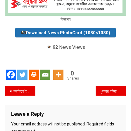
বিজ্ঞাপন
Download News PhotoCard (1080×1080)
92
News Views
0
Shares
Post
নড়াইলে ইজিবাইকের ধাক্কায় বৃদ্ধার মৃত্যু
খুলনার বটিয়াঘাটা মাধ্যমিক বিদ্যালয়ের প্রধান শিক্ষকের বিরুদ্ধে অর্থ আত্মসাত সহ বিভিন্ন দুর্নীতি ও অনিয়মের অভিযোগ
navigation
Leave a Reply
Your email address will not be published.
Required fields