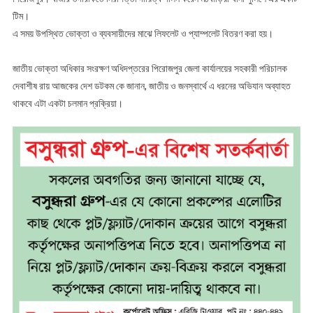
টিম।
এ সময় উপস্থিত ভোক্তা ও ব্যবসায়ীদের মাঝে লিফলেট ও প্যাম্পলেট বিতরণ করা হয়।
জাতীয় ভোক্তা অধিকার সংরক্ষণ অধিদপ্তরের পিরোজপুর জেলা কার্যালয়ের সহকারী পরিচালক
দেবাশীষ রায় আজকের দেশ ডটকম কে জানান, জাতীয় ও জনস্বার্থে এ ধরনের অভিযান অব্যাহত
থাকবে এটা একটা চলমান প্রক্রিয়া।