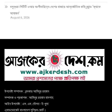
বসুন্ধরা-পিটিটি ওআর অংশীদারিত্বে দেশের বাজারে আন্তর্জাতিক কফি ব্র্যান্ড ‘ক্যাফে
আমাজন’
August 6, 2026
উপদেষ্টা সম্পাদক : খন্দকার আমিনুর রহমান
সম্পাদক ও প্রকাশক : আমিনুর রহমান বাদশাহ
আইন উপদেষ্টা : এস. এম. দৌলত -ই-খুদা
এ্যাডভোকেট বাংলাদেশ সুপ্রিম কোর্ট।