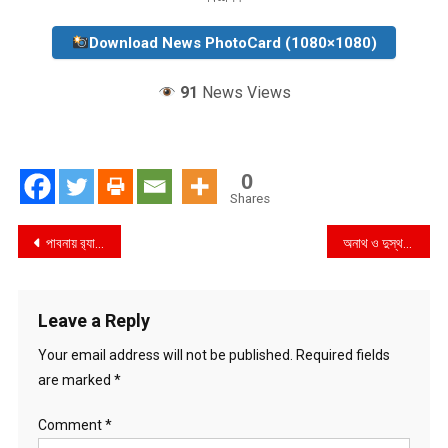
Download News PhotoCard (1080×1080)
91
News Views
0
Shares
Post
পাবনায় র‍্যাব-১২ এর অভিযানে চাঞ্চল্যকর হত্যা মামলার ২ জন পলাতক আসামী গ্রেফতার
অনাথ ও দুস্থদের মাঝে আইজিপির শীতবস্ত্র বিতরণ –
navigation
Leave a Reply
Your email address will not be published.
Required fields
are marked
*
Comment
*