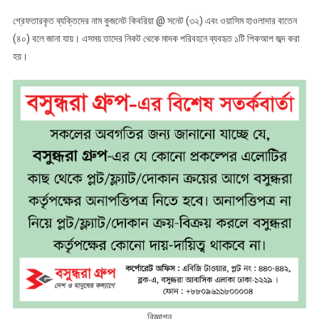
গ্রেফতারকৃত ব্যক্তিদের নাম কুজনেট কিবরিয়া @ সনেট (৩২) এবং ওয়াসিম হাওলাদার বাতেন
(৪০) বলে জানা যায়। এসময় তাদের নিকট থেকে মাদক পরিবহনে ব্যবহৃত ১টি পিকআপ জব্দ করা
হয়।
বিজ্ঞাপন