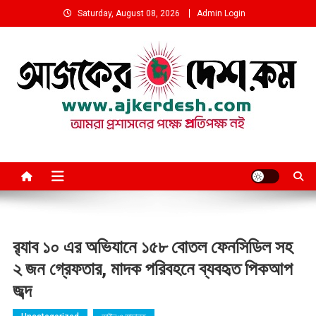
Skip
Saturday, August 08, 2026
Admin Login
to
content
আমরা প্রশাসনের পক্ষে প্রতিপক্ষ নই
র‍্যাব ১০ এর অভিযানে ১৫৮ বোতল ফেনসিডিল সহ
২ জন গ্রেফতার, মাদক পরিবহনে ব্যবহৃত পিকআপ
জব্দ