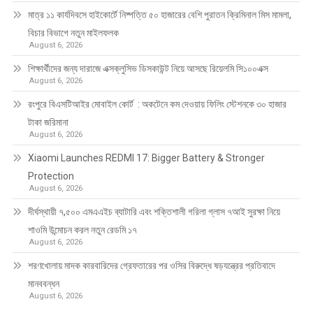
মাত্র ১১ কার্যদিবসে হাইকোর্টে নিষ্পত্তি ৫০ হাজারের বেশি পুরাতন ক্রিমিনাল মিস মামলা,
বিচার বিভাগে নতুন মাইলফলক
August 6, 2026
শিক্ষার্থীদের জন্য দারাজে এক্সক্লুসিভ ডিসকাউন্ট নিয়ে আসছে রিয়েলমি সি১০০এক্স
August 6, 2026
রংপুরে বিএসটিআইর মোবাইল কোর্ট : অকটেনে কম দেওয়ায় ফিলিং স্টেশনকে ৩০ হাজার
টাকা জরিমানা
August 6, 2026
Xiaomi Launches REDMI 17: Bigger Battery & Stronger
Protection
August 6, 2026
দীর্ঘস্থায়ী ৭,৫০০ এমএএইচ ব্যাটারি এবং শক্তিশালী গরিলা গ্লাস ৭আই সুরক্ষা নিয়ে
শাওমি উন্মোচন করল নতুন রেডমি ১৭
August 6, 2026
শরণখোলায় মাদক কারবারিদের গ্রেফতারের পর ওসির বিরুদ্ধে ষড়যন্ত্রের প্রতিবাদে
মানববন্ধন
August 6, 2026