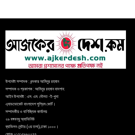
উপদেষ্টা সম্পাদক : খন্দকার আমিনুর রহমান
সম্পাদক ও প্রকাশক : আমিনুর রহমান বাদশাহ
আইন উপদেষ্টা : এস. এম. দৌলত -ই-খুদা
এ্যাডভোকেট বাংলাদেশ সুপ্রিম কোর্ট।
সম্পাদকীয় ও বাণিজ্যিক কার্যালয়
২৬ বঙ্গবন্ধু অ্যাভিনিউ
ব্যাভিলন সেন্টার (৩য় তলা),ঢাকা ১০০০।
ফোনঃ ০১৭১৫৮৮০২৭৭