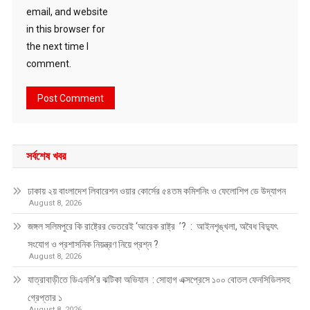
email, and website
in this browser for
the next time I
comment.
সর্বশেষ খবর
ঢাকায় ২য় বাংলাদেশ লিবারেশন ওয়ার কোর্সের ৫৪তম কমিশনিং ও ফেলোশিপ ডে উদ্‌যাপন
August 8, 2026
জঙ্গল সলিমপুরে কি রাষ্ট্রের ভেতরেই ‘আরেক রাষ্ট্র ’? : আইনশৃঙ্খলা, অবৈধ বিদ্যুৎ
সংযোগ ও প্রশাসনিক নিয়ন্ত্রণ নিয়ে প্রশ্ন ?
August 8, 2026
যাত্রাবাড়ীতে ডিএনসি’র ঝটিকা অভিযান : সোহাগ এক্সপ্রেসে ১০০ বোতল ফেনসিডিলসহ
গ্রেপ্তার ১
August 8, 2026