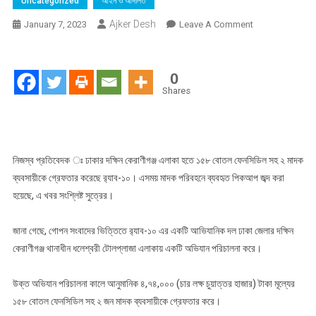
Uncategorized
আইন ও আদালত
Ajker Desh
On
January 7, 2023
Leave A Comment
র‍্যাব
১০
এর
0
অভিযানে
Shares
১৫৮
বোতল
ফেনসিডিল
সহ
নিজস্ব প্রতিবেদক ঃ ঢাকার দক্ষিন কেরাণীগঞ্জ এলাকা হতে ১৫৮ বোতল ফেনসিডিল সহ ২ মাদক
২
ব্যবসায়ীকে গ্রেফতার করেছে র‌্যাব-১০। এসময় মাদক পরিবহনে ব্যবহৃত পিকআপ জব্দ করা
জন
হয়েছে, এ খবর সংশ্লিষ্ট সুত্রের।
গ্রেফতার,
মাদক
জানা গেছে, গোপন সংবাদের ভিত্তিতে র‌্যাব-১০ এর একটি আভিযানিক দল ঢাকা জেলার দক্ষিন
পরিবহনে
কেরাণীগঞ্জ থানাধীন ধলেশ্বরী টোলপ্লাজা এলাকায় একটি অভিযান পরিচালনা করে।
ব্যবহৃত
পিকআপ
উক্ত অভিযান পরিচালনা কালে আনুমানিক ৪,৭৪,০০০ (চার লক্ষ চুয়াত্তর হাজার) টাকা মূল্যের
জব্দ
১৫৮ বোতল ফেনসিডিল সহ ২ জন মাদক ব্যবসায়ীকে গ্রেফতার করে।