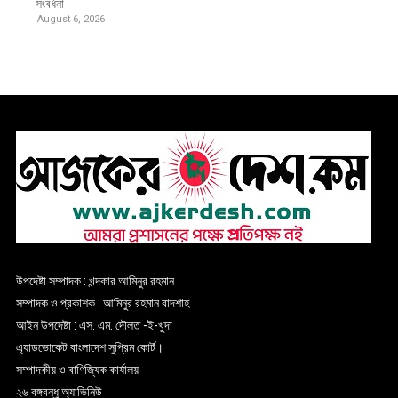
সংবর্ধনা
August 6, 2026
উপদেষ্টা সম্পাদক : খন্দকার আমিনুর রহমান
সম্পাদক ও প্রকাশক : আমিনুর রহমান বাদশাহ
আইন উপদেষ্টা : এস. এম. দৌলত -ই-খুদা
এ্যাডভোকেট বাংলাদেশ সুপ্রিম কোর্ট।
সম্পাদকীয় ও বাণিজ্যিক কার্যালয়
২৬ বঙ্গবন্ধু অ্যাভিনিউ