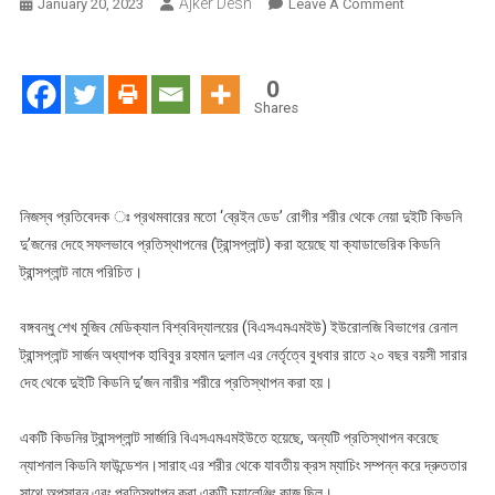
Ajker Desh
On
January 20, 2023
Leave A Comment
দেশে
প্রথমবারের
মতো
0
‘ব্রেন
Shares
ডেড’
রোগীর
থেকে
সফলভাবে
নিজস্ব প্রতিবেদক ঃ প্রথমবারের মতো ‘ব্রেইন ডেড’ রোগীর শরীর থেকে নেয়া দুইটি কিডনি
কিডনি
দু’জনের দেহে সফলভাবে প্রতিস্থাপনের (ট্রান্সপ্লান্ট) করা হয়েছে যা ক্যাডাভেরিক কিডনি
প্রতিস্থাপন
ট্রান্সপ্লান্ট নামে পরিচিত।
বঙ্গবন্ধু শেখ মুজিব মেডিক্যাল বিশ্ববিদ্যালয়ের (বিএসএমএমইউ) ইউরোলজি বিভাগের রেনাল
ট্রান্সপ্লান্ট সার্জন অধ্যাপক হাবিবুর রহমান দুলাল এর নের্তৃত্বে বুধবার রাতে ২০ বছর বয়সী সারার
দেহ থেকে দুইটি কিডনি দু’জন নারীর শরীরে প্রতিস্থাপন করা হয়।
একটি কিডনির ট্রান্সপ্লান্ট সার্জারি বিএসএমএমইউতে হয়েছে, অন্যটি প্রতিস্থাপন করেছে
ন্যাশনাল কিডনি ফাউন্ডেশন।সারাহ এর শরীর থেকে যাবতীয় ক্রস ম্যাচিং সম্পন্ন করে দ্রুততার
সাথে অপসারন এবং প্রতিস্থাপন করা একটি চ্যালেঞ্জিং কাজ ছিল।