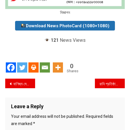
বিজ্ঞাপন
Download News PhotoCard (1080×1080)
121
News Views
0
Shares
Post
বাণিজ্য মেলায় ভোক্তা অধিদপ্তরের সার্বিক কার্যক্রম অবহিতকরণ
রাবি প্রতিষ্ঠাতা জননেতা মাদার বখশ্ এর ৫৬তম মৃত্যুবার্ষিকী পালিত
navigation
Leave a Reply
Your email address will not be published.
Required fields
are marked
*