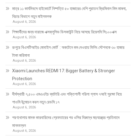
মাত্র ১১ কার্যদিবসে হাইকোর্টে নিষ্পত্তি ৫০ হাজারের বেশি পুরাতন ক্রিমিনাল মিস মামলা,
বিচার বিভাগে নতুন মাইলফলক
August 6, 2026
শিক্ষার্থীদের জন্য দারাজে এক্সক্লুসিভ ডিসকাউন্ট নিয়ে আসছে রিয়েলমি সি১০০এক্স
August 6, 2026
রংপুরে বিএসটিআইর মোবাইল কোর্ট : অকটেনে কম দেওয়ায় ফিলিং স্টেশনকে ৩০ হাজার
টাকা জরিমানা
August 6, 2026
Xiaomi Launches REDMI 17: Bigger Battery & Stronger
Protection
August 6, 2026
দীর্ঘস্থায়ী ৭,৫০০ এমএএইচ ব্যাটারি এবং শক্তিশালী গরিলা গ্লাস ৭আই সুরক্ষা নিয়ে
শাওমি উন্মোচন করল নতুন রেডমি ১৭
August 6, 2026
শরণখোলায় মাদক কারবারিদের গ্রেফতারের পর ওসির বিরুদ্ধে ষড়যন্ত্রের প্রতিবাদে
মানববন্ধন
August 6, 2026