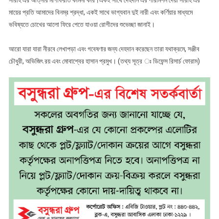
সারাহ এর আত্নার মাগফিরাত কামনা করি।একই সাথে দেহদান এর পারমিশন দেয়া সারাহ এর
মায়ের প্রতি আমাদের বিনম্র শ্রদ্ধা, একই সাথে ভাগ্যবান দুই নারী এবং কর্ণিয়ার মাধ্যমে
ভবিষ্যতে চোখের আলো ফিরে পেতে যাওয়া রোগীদের শুভেচ্ছা জানাই।
আরো যারা যারা নীরবে লেখাপড়া এবং গবেষণার জন্য দেহদান করেছেন তারা যথাক্রমে, সঞ্জীব
চৌধুরী, অভিজিৎ রয় এবং মোবাশ্বের হাসান প্রমুখ। (তথ্য সূত্র ঃ ডিফেন্স রিসার্চ ফোরাম)