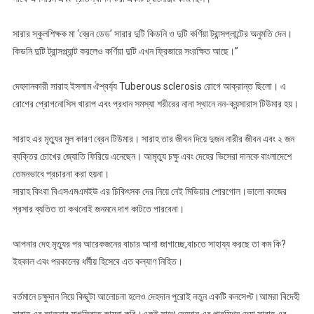
সারার স্কুলশিক্ষক মা ‘ব্রেন ডেড’ সারার দুটি কিডনি ও দুটি কর্ণিয়া ট্রান্সপ্লান্টের অনুমতি দেন।
কিডনি দুটি ট্রান্সপ্ল্যান্ট করলেও কর্ণিয়া দুটি এখন ফ্রিজারে সংরক্ষিত আছে।”
দেহদানকারী সারাহ ইসলাম ঐশ্বর্য্য Tuberous sclerosis রোগে আক্রান্ত ছিলো। এ
রোগের প্রোগনোসিস খারাপ এবং প্রধান সমস্যা শরীরের নানা স্থানে নন-ক্যন্সারাস টিউমার হয়।
সারাহ এর মৃত্যুর মুল কারণ ব্রেন টিউমার। সারাহ তার জীবন দিয়ে দুজন নারীর জীবন এবং ২ জন
ব্যক্তির চোখের জ্যোতি ফিরিয়ে এনেছেন। আমৃত্যু চক্ষু এবং দেহের ভিসেরা দানকে বাংলাদেশে
তেমনভাবে প্রচারনা করা হয়না।
সারাহ কিংবা বিএসএমএমইউ এর চিকিৎসক দের নিয়ে নেই মিডিয়ার শোরগোল।ভালো কাজের
প্রসার ব্যতিত তা কখনোই জনমনে দাগ কাটতে পারবেনা।
আপনার দেহ মৃত্যুর পর আরেকজনের বাচার আশা জাগাচ্ছে,বাচতে সাহায্য করছে তা কম কি?
ইহকাল এবং পরকালের ধর্মীয় হিসেবে এত কল্যাণ নিহিত।
বর্তমানে চক্ষুদান নিয়ে কিছুটা আলোচনা হলেও দেহদান পুরোই নতুন একটি কনসেপ্ট।আমরা বিদেহী