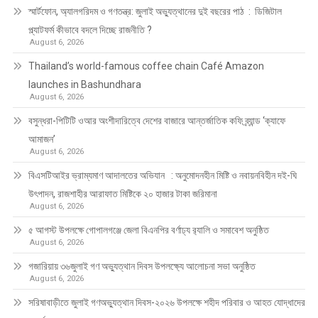
স্মার্টফোন, অ্যালগরিদম ও গণতন্ত্র: জুলাই অভ্যুত্থানের দুই বছরের পাঠ : ডিজিটাল
প্ল্যাটফর্ম কীভাবে বদলে দিচ্ছে রাজনীতি ?
August 6, 2026
Thailand’s world-famous coffee chain Café Amazon
launches in Bashundhara
August 6, 2026
বসুন্ধরা-পিটিটি ওআর অংশীদারিত্বে দেশের বাজারে আন্তর্জাতিক কফি ব্র্যান্ড ‘ক্যাফে
আমাজন’
August 6, 2026
বিএসটিআইর ভ্রাম্যমাণ আদালতের অভিযান : অনুমোদনহীন মিষ্টি ও নবায়নবিহীন দই-ঘি
উৎপাদন, রাজশাহীর আরাফাত মিষ্টিকে ২০ হাজার টাকা জরিমানা
August 6, 2026
৫ আগস্ট উপলক্ষে গোপালগঞ্জে জেলা বিএনপির বর্ণাঢ্য র‍্যালি ও সমাবেশ অনুষ্ঠিত
August 6, 2026
গজারিয়ায় ৩৬জুলাই গণ অভ্যুত্থান দিবস উপলক্ষ্যে আলোচনা সভা অনুষ্ঠিত
August 6, 2026
সরিষাবাড়ীতে জুলাই গণঅভ্যুত্থান দিবস-২০২৬ উপলক্ষে শহীদ পরিবার ও আহত যোদ্ধাদের