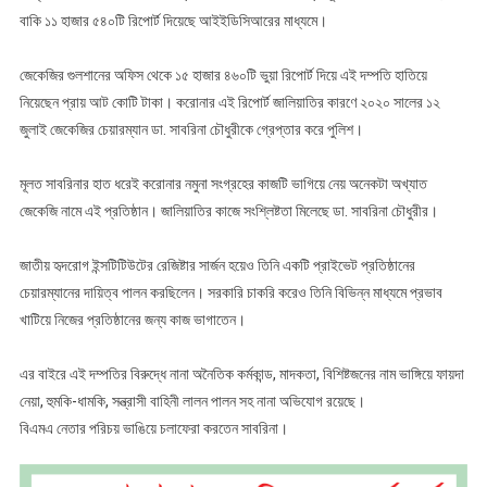
বাকি ১১ হাজার ৫৪০টি রিপোর্ট দিয়েছে আইইডিসিআরের মাধ্যমে।
জেকেজির গুলশানের অফিস থেকে ১৫ হাজার ৪৬০টি ভুয়া রিপোর্ট দিয়ে এই দম্পতি হাতিয়ে
নিয়েছেন প্রায় আট কোটি টাকা। করোনার এই রিপোর্ট জালিয়াতির কারণে ২০২০ সালের ১২
জুলাই জেকেজির চেয়ারম্যান ডা. সাবরিনা চৌধুরীকে গ্রেপ্তার করে পুলিশ।
মূলত সাবরিনার হাত ধরেই করোনার নমুনা সংগ্রহের কাজটি ভাগিয়ে নেয় অনেকটা অখ্যাত
জেকেজি নামে এই প্রতিষ্ঠান। জালিয়াতির কাজে সংশ্লিষ্টতা মিলেছে ডা. সাবরিনা চৌধুরীর।
জাতীয় হৃদরোগ ইন্সটিটিউটের রেজিষ্টার সার্জন হয়েও তিনি একটি প্রাইভেট প্রতিষ্ঠানের
চেয়ারম্যানের দায়িত্ব পালন করছিলেন। সরকারি চাকরি করেও তিনি বিভিন্ন মাধ্যমে প্রভাব
খাটিয়ে নিজের প্রতিষ্ঠানের জন্য কাজ ভাগাতেন।
এর বাইরে এই দম্পতির বিরুদ্ধে নানা অনৈতিক কর্মকান্ড, মাদকতা, বিশিষ্টজনের নাম ভাঙ্গিয়ে ফায়দা
নেয়া, হুমকি-ধামকি, সন্ত্রাসী বাহিনী লালন পালন সহ নানা অভিযোগ রয়েছে।
বিএমএ নেতার পরিচয় ভাঙিয়ে চলাফেরা করতেন সাবরিনা।