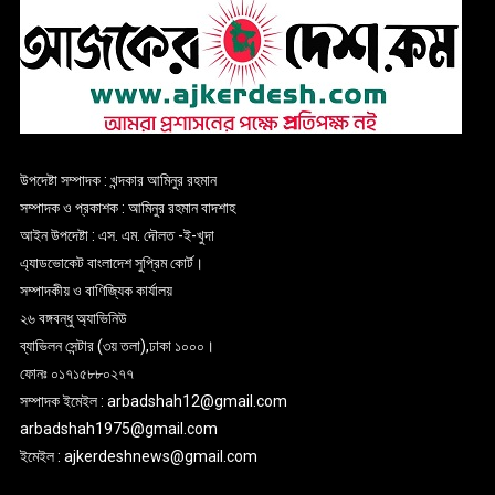
উপদেষ্টা সম্পাদক : খন্দকার আমিনুর রহমান
সম্পাদক ও প্রকাশক : আমিনুর রহমান বাদশাহ
আইন উপদেষ্টা : এস. এম. দৌলত -ই-খুদা
এ্যাডভোকেট বাংলাদেশ সুপ্রিম কোর্ট।
সম্পাদকীয় ও বাণিজ্যিক কার্যালয়
২৬ বঙ্গবন্ধু অ্যাভিনিউ
ব্যাভিলন সেন্টার (৩য় তলা),ঢাকা ১০০০।
ফোনঃ ০১৭১৫৮৮০২৭৭
সম্পাদক ইমেইল : arbadshah12@gmail.com
arbadshah1975@gmail.com
ইমেইল : ajkerdeshnews@gmail.com