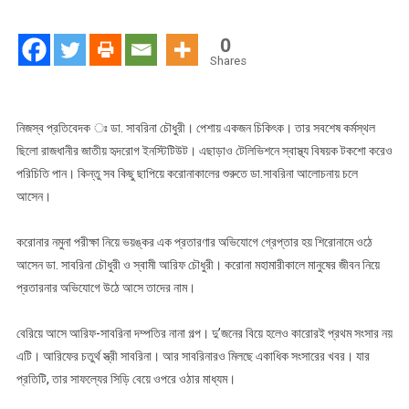
আরিফ
দম্পতি
0
ও
Shares
তাদের
যত
কাণ্ড
নিজস্ব প্রতিবেদক ঃ ডা. সাবরিনা চৌধুরী। পেশায় একজন চিকিৎক। তার সবশেষ কর্মস্থল
ছিলো রাজধানীর জাতীয় হৃদরোগ ইনস্টিটিউট। এছাড়াও টেলিভিশনে স্বাস্থ্য বিষয়ক টকশো করেও
পরিচিতি পান। কিন্তু সব কিছু ছাপিয়ে করোনাকালের শুরুতে ডা.সাবরিনা আলোচনায় চলে
আসেন।
করোনার নমুনা পরীক্ষা নিয়ে ভয়ঙ্কর এক প্রতারণার অভিযোগে গ্রেপ্তার হয় শিরোনামে ওঠে
আসেন ডা. সাবরিনা চৌধুরী ও স্বামী আরিফ চৌধুরী। করোনা মহামারীকালে মানুষের জীবন নিয়ে
প্রতারনার অভিযোগে উঠে আসে তাদের নাম।
বেরিয়ে আসে আরিফ-সাবরিনা দম্পতির নানা গল্প। দু’জনের বিয়ে হলেও কারোরই প্রথম সংসার নয়
এটি। আরিফের চতুর্থ স্ত্রী সাবরিনা। আর সাবরিনারও মিলছে একাধিক সংসারের খবর। যার
প্রতিটি, তার সাফল্যের সিড়ি বেয়ে ওপরে ওঠার মাধ্যম।