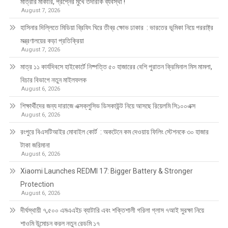
মাত্রার মার্কারি, প্রশ্নের মুখে তদারকি ব্যবস্থা !
August 7, 2026
হাসিনার দিল্লিতে মিডিয়া ব্রিফিং ঘিরে তীব্র ক্ষোভ ঢাকার : ভারতের ভূমিকা নিয়ে পররাষ্ট্র
মন্ত্রণালয়ের কড়া প্রতিক্রিয়া
August 7, 2026
মাত্র ১১ কার্যদিবসে হাইকোর্টে নিষ্পত্তি ৫০ হাজারের বেশি পুরাতন ক্রিমিনাল মিস মামলা,
বিচার বিভাগে নতুন মাইলফলক
August 6, 2026
শিক্ষার্থীদের জন্য দারাজে এক্সক্লুসিভ ডিসকাউন্ট নিয়ে আসছে রিয়েলমি সি১০০এক্স
August 6, 2026
রংপুরে বিএসটিআইর মোবাইল কোর্ট : অকটেনে কম দেওয়ায় ফিলিং স্টেশনকে ৩০ হাজার
টাকা জরিমানা
August 6, 2026
Xiaomi Launches REDMI 17: Bigger Battery & Stronger
Protection
August 6, 2026
দীর্ঘস্থায়ী ৭,৫০০ এমএএইচ ব্যাটারি এবং শক্তিশালী গরিলা গ্লাস ৭আই সুরক্ষা নিয়ে
শাওমি উন্মোচন করল নতুন রেডমি ১৭