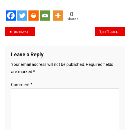
0
Shares
Post
বাংলাদেশের ইতিহাসে এতো উন্নয়ন কল্পনা করা যায়নি–মৎস্য ও প্রাণিসম্পদমন্ত্রী শ ম রেজাউল করিম
ইসলামী ব্যাংক নিয়ে আতঙ্ক সৃষ্টিকারী ৪ জন গ্রেফতার, ব্যাংক কর্মকর্তারাই মানুষের মধ্যে আতঙ্ক ছড়াচ্ছে
navigation
Leave a Reply
Your email address will not be published.
Required fields
are marked
*
Comment
*