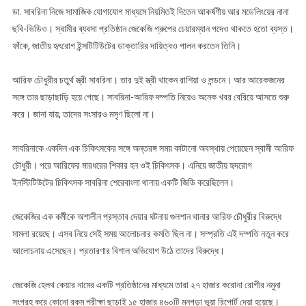
ডা. সাবরিনা নিজে সামাজিক যোগাযোগ মাধ্যমে নিয়মিতই দিতেন আকর্ষণীয় আর মডেলিংয়ের নানা
ছবি-ভিডিও। স্বামীর ব্যবসা প্রতিষ্ঠান জেকেজি গ্রুপের চেয়ারম্যান পদেও থাকতে হতো ব্যস্ত।
ফাঁকে, জাতীয় হৃৎরোগ ইন্সটিটিউটের ডাক্তারির দায়িত্বও পালন করতেন তিনি।
আরিফ চৌধুরীর চতুর্থ স্ত্রী সাবরিনা। তার দুই স্ত্রী থাকেন রাশিয়া ও লন্ডনে। আর আরেকজনের
সঙ্গে তার ছাড়াছাড়ি হয়ে গেছে। সাবরিনা-আরিফ দম্পতি নিয়েও অনেক খবর বেরিয়ে আসতে শুরু
করে। জানা যায়, তাদের সংসারও মসৃণ ছিলো না।
সাবরিনাকে একদিন এক চিকিৎসকের সঙ্গে অন্তরঙ্গ সময় কাটানো অবস্থায় পেয়েছেন স্বামী আরিফ
চৌধুরী। পরে আরিফের মারধরের শিকার হন ওই চিকিৎসক। এনিয়ে জাতীয় হৃদরোগ
ইনস্টিটিউটের চিকিৎসক সাবরিনা শেরেবাংলা থানায় একটি জিডি করেছিলেন।
জেকেজির এক কর্মীকে অশালীন প্রস্তাব দেয়ার ঘটনায় গুলশান থানার আরিফ চৌধুরীর বিরুদ্ধে
মামলা রয়েছে। এসব নিয়ে সেই সময় আলোচনার কমতি ছিল না। সম্প্রতি এই দম্পতি নতুন করে
আলোচনায় এসেছেন। প্রতারণার বিশাল অভিযোগ উঠে তাদের বিরুদ্ধে।
জেকেজি হেলথ কেয়ার নামের একটি প্রতিষ্ঠানের মাধ্যমে তারা ২৭ হাজার করোনা রোগীর নমুনা
সংগ্রহ করে কোনো রকম পরীক্ষা ছাড়াই ১৫ হাজার ৪৬০টি মনগড়া ভুয়া রিপোর্ট দেয়া হয়েছে।