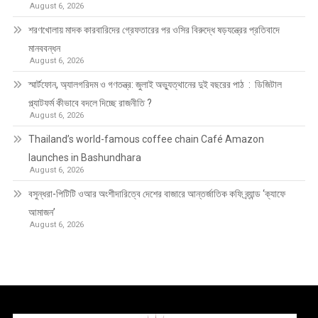
August 6, 2026
শরণখোলায় মাদক কারবারিদের গ্রেফতারের পর ওসির বিরুদ্ধে ষড়যন্ত্রের প্রতিবাদে
মানববন্ধন
August 6, 2026
স্মার্টফোন, অ্যালগরিদম ও গণতন্ত্র: জুলাই অভ্যুত্থানের দুই বছরের পাঠ : ডিজিটাল
প্ল্যাটফর্ম কীভাবে বদলে দিচ্ছে রাজনীতি ?
August 6, 2026
Thailand’s world-famous coffee chain Café Amazon
launches in Bashundhara
August 6, 2026
বসুন্ধরা-পিটিটি ওআর অংশীদারিত্বে দেশের বাজারে আন্তর্জাতিক কফি ব্র্যান্ড ‘ক্যাফে
আমাজন’
August 6, 2026