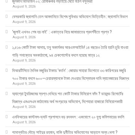
জুলকান বিটডাউন ০২: রোমাঞ্চকর লড়াইয়ে মেতে উঠল বসুন্ধরা
August 9, 2026
বেসরকারি জ্বালানি তেল আমদানিতে বিশেষ সুবিধার অভিযোগ ভিত্তিহীন : জ্বালানি বিভাগ
August 9, 2026
‘জুলাই এখনও শেষ হয় নাই’ : একাত্তর নিয়ে জামায়াতের প্রদর্শনীতে প্রশ্ন ?
August 9, 2026
১,৫১৬ কোটি টাকা আদায়, তবু অকার্যকর আরএফআইডি! ১৪ বছরেও তৈরি হয়নি চুরি যাওয়া
গাড়ি শনাক্তের অবকাঠামো, ৯৪ চেকপোস্টের বদলে হয়েছে মাত্র ১২
August 9, 2026
বিআরটিসিতে দৈনিক মজুরির টাকায় ‘কর্তন’ : জোয়ার সাহারা ডিপোতে ৩৩ কারিগরের মজুরি
৭০০ টাকার বদলে ৬০০—চেয়ারম্যানকে টাকা দেওয়ার বিস্ফোরক দাবি ম্যানেজারের বিরুদ্ধে
August 9, 2026
অ্যাগ্রো ট্যুরিজমের স্বপ্ন দেখিয়ে শত কোটি টাকার বিনিয়োগ ফাঁদ ? ডায়মন্ড রিসোর্টের
বিরুদ্ধে এমএলএম কাঠামোয় অর্থ সংগ্রহের অভিযোগ, দিশেহারা হাজারো বিনিয়োগকারী
August 9, 2026
এনবিআরের কাস্টমস-ভ্যাট প্রশাসনে বড় রদবদল : একযোগে ২০ যুগ্ম কমিশনারের বদলি
August 9, 2026
পদোন্নতির দৌড়ে সাইদুর রহমান, নাকি দুর্নীতির অভিযোগের আড়ালে অন্য খেলা ?