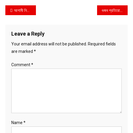
Post
আগামী নির্বাচন অবাধ ও সুষ্ঠু হবে- প্রধানমন্ত্রী শেখ হাসিনা
গুজব প্রতিরোধে তাৎক্ষণিক ব্যবস্থা নিতে হবে : ডিসিদেরকে তথ্যমন্ত্রী
navigation
Leave a Reply
Your email address will not be published.
Required fields
are marked
*
Comment
*
Name
*