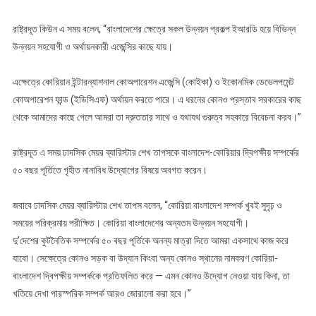
রাষ্ট্রদূত কিউন এ সময় বলেন, “বাংলাদেশের ক্ষেত্রে সকল উন্নয়ন প্রকল্প ইআরডি হয়ে বিভিন্ন
উন্নয়ন সহযোগী ও অর্থায়নকারী এজেন্সির কাছে যায়।
এক্ষেত্রে কোরিয়ান ইন্টারন্যাশনাল কোঅপারেশন এজেন্সি (কোইকা) ও ইকোনমিক ডেভেলপমেন্ট
কোঅপারেশন ফান্ড (ইডিসিএফ) অর্থায়ন করতে পারে। এ ধরনের কোনও প্রস্তাব সরকারের কাছ
থেকে আমাদের কাছে গেলে আমরা তা দ্রুততার সাথে ও যথাযথ গুরুত্ব সহকারে বিবেচনা করব।”
রাষ্ট্রদূত এ সময় ঢাদসিক মেয়র ব্যারিস্টার শেখ তাপসকে বাংলাদেশ-কোরিয়ার দ্বিপক্ষীয় সম্পর্কের
৫০ বছর পূর্তিতে গৃহীত নানাবিধ উদ্যোগের বিষয়ে অবগত করেন।
জবাবে ঢাদসিক মেয়র ব্যারিস্টার শেখ তাপস বলেন, “কোরিয়া বাংলাদেশ সম্পর্ক খুবই সুদৃঢ় ও
সময়ের পরিক্রমায় পরীক্ষিত। কোরিয়া বাংলাদেশের অন্যতম উন্নয়ন সহযোগী।
দু’দেশের কুটনৈতিক সম্পর্কের ৫০ বছর পূর্তিকে অনন্য মাত্রা দিতে আমরা একসাথে কাজ করে
যাবো। সেক্ষেত্রে কোনও সড়ক বা উদ্যান কিংবা অন্য কোনও স্থানের নামকরণ কোরিয়া-
বাংলাদেশ দ্বিপক্ষীয় সম্পর্ককে প্রতিফলিত করে — এমন কোনও উদ্যোগ নেওয়া যায় কিনা, তা
খতিয়ে দেখা পারস্পরিক সম্পর্ক আরও জোরালো করা হবে।”