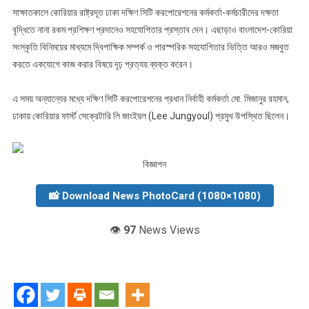
সাক্ষাতকালে কোরিয়ার রাষ্ট্রদূত ঢাকা দক্ষিণ সিটি করপোরেশনের কর্মকর্তা-কর্মচারীদের দক্ষতা
বৃদ্ধিতে নানা রকম প্রশিক্ষণ প্রদানেও সহযোগিতার প্রস্তাব দেন। এছাড়াও বাংলাদেশ-কোরিয়া
সংস্কৃতি বিনিময়ের মাধ্যমে দ্বিপাক্ষিক সম্পর্ক ও পারস্পরিক সহযোগিতার ভিত্তি আরও মজবুত
করতে একযোগে কাজ করার বিষয়ে দৃঢ় প্রত্যয় ব্যক্ত করেন।
এ সময় অন্যান্যের মধ্যে দক্ষিণ সিটি করপোরেশনের প্রধান নির্বাহী কর্মকর্তা মো. মিজানুর রহমান,
ঢাকায় কোরিয়ার ফার্স্ট সেক্রেটারি লি জাংইয়ল (Lee Jungyoul) প্রমুখ উপস্থিত ছিলেন।
বিজ্ঞাপন
📸 Download News PhotoCard (1080×1080)
👁️
97
News Views