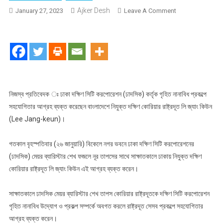
Ajker Desh
On
January 27, 2023
Leave A Comment
দক্ষিণ
সিটি
গৃহীত
প্রকল্পে
সহযোগিতায়
দক্ষিণ
কোরিয়ার
নিজস্ব প্রতিবেদক ঃ ঢাকা দক্ষিণ সিটি করপোরেশন (ঢাদসিক) কর্তৃক গৃহিত নানাবিধ প্রকল্পে
আগ্রহ
সহযোগিতার আগ্রহ ব্যক্ত করেছেন বাংলাদেশে নিযুক্ত দক্ষিণ কোরিয়ার রাষ্ট্রদূত লি জ্যাং কিউন
প্রকাশ
(Lee Jang-keun)।
গতকাল বৃহস্পতিবার (২৬ জানুয়ারি) বিকেলে নগর ভবনে ঢাকা দক্ষিণ সিটি করপোরেশনের
(ঢাদসিক) মেয়র ব্যারিস্টার শেখ ফজলে নূর তাপসের সাথে সাক্ষাতকালে ঢাকায় নিযুক্ত দক্ষিণ
কোরিয়ার রাষ্ট্রদূত লি জ্যাং কিউন এই আগ্রহ ব্যক্ত করেন।
সাক্ষাতকালে ঢাদসিক মেয়র ব্যারিস্টার শেখ তাপস কোরিয়ার রাষ্ট্রদূতকে দক্ষিণ সিটি করপোরেশন
গৃহিত নানাবিধ উদ্যোগ ও প্রকল্প সম্পর্কে অবগত করলে রাষ্ট্রদূত সেসব প্রকল্পে সহযোগিতার
আগ্রহ ব্যক্ত করেন।