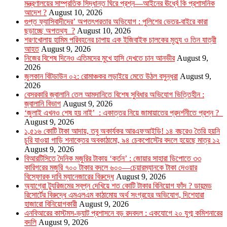
মন্ত্রণালয়ের সাম্প্রতিক সিদ্ধান্ত ঘিরে প্রশ্ন—আইনের ঊর্ধ্বে কি প্রশাসনিক
আদেশ ?
August 10, 2026
গুপ্ত ফ্যাসিবাদীদের’ অপতৎপরতার অভিযোগ : পুলিশের ভেতর-বাইরে কারা
ছড়াচ্ছে অপতথ্য ?
August 10, 2026
শরণখোলায় হামিম পরিবহনের চাপায় এক ইজিবাইক চালকের মৃত্যু ও তিন যাত্রী
আহত
August 9, 2026
নিজের বিশেষ দিনেও এতিমদের মুখে হাসি দেখতে চান আনভীর
August 9,
2026
জুলকান বিটডাউন ০২: রোমাঞ্চকর লড়াইয়ে মেতে উঠল বসুন্ধরা
August 9,
2026
বেসরকারি জ্বালানি তেল আমদানিতে বিশেষ সুবিধার অভিযোগ ভিত্তিহীন :
জ্বালানি বিভাগ
August 9, 2026
‘জুলাই এখনও শেষ হয় নাই’ : একাত্তর নিয়ে জামায়াতের প্রদর্শনীতে প্রশ্ন ?
August 9, 2026
১,৫১৬ কোটি টাকা আদায়, তবু অকার্যকর আরএফআইডি! ১৪ বছরেও তৈরি হয়নি
চুরি যাওয়া গাড়ি শনাক্তের অবকাঠামো, ৯৪ চেকপোস্টের বদলে হয়েছে মাত্র ১২
August 9, 2026
বিআরটিসিতে দৈনিক মজুরির টাকায় ‘কর্তন’ : জোয়ার সাহারা ডিপোতে ৩৩
কারিগরের মজুরি ৭০০ টাকার বদলে ৬০০—চেয়ারম্যানকে টাকা দেওয়ার
বিস্ফোরক দাবি ম্যানেজারের বিরুদ্ধে
August 9, 2026
অ্যাগ্রো ট্যুরিজমের স্বপ্ন দেখিয়ে শত কোটি টাকার বিনিয়োগ ফাঁদ ? ডায়মন্ড
রিসোর্টের বিরুদ্ধে এমএলএম কাঠামোয় অর্থ সংগ্রহের অভিযোগ, দিশেহারা
হাজারো বিনিয়োগকারী
August 9, 2026
এনবিআরের কাস্টমস-ভ্যাট প্রশাসনে বড় রদবদল : একযোগে ২০ যুগ্ম কমিশনারের
বদলি
August 9, 2026