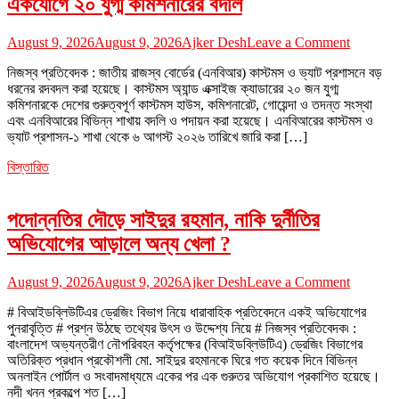
একযোগে ২০ যুগ্ম কমিশনারের বদলি
এমএলএম
কাঠামোয়
on
অর্থ
August 9, 2026
August 9, 2026
Ajker Desh
Leave a Comment
এনবিআরের
সংগ্রহের
নিজস্ব প্রতিবেদক : জাতীয় রাজস্ব বোর্ডের (এনবিআর) কাস্টমস ও ভ্যাট প্রশাসনে বড়
কাস্টমস-
অভিযোগ,
ধরনের রদবদল করা হয়েছে। কাস্টমস অ্যান্ড এক্সাইজ ক্যাডারের ২০ জন যুগ্ম
ভ্যাট
দিশেহারা
কমিশনারকে দেশের গুরুত্বপূর্ণ কাস্টমস হাউস, কমিশনারেট, গোয়েন্দা ও তদন্ত সংস্থা
প্রশাসনে
হাজারো
এবং এনবিআরের বিভিন্ন শাখায় বদলি ও পদায়ন করা হয়েছে। এনবিআরের কাস্টমস ও
বড়
বিনিয়োগকা
ভ্যাট প্রশাসন-১ শাখা থেকে ৬ আগস্ট ২০২৬ তারিখে জারি করা […]
রদবদল
:
বিস্তারিত
একযোগে
২০
যুগ্ম
পদোন্নতির দৌড়ে সাইদুর রহমান, নাকি দুর্নীতির
কমিশনারের
বদলি
অভিযোগের আড়ালে অন্য খেলা ?
on
August 9, 2026
August 9, 2026
Ajker Desh
Leave a Comment
পদোন্নতির
# বিআইডব্লিউটিএর ড্রেজিং বিভাগ নিয়ে ধারাবাহিক প্রতিবেদনে একই অভিযোগের
দৌড়ে
পুনরাবৃত্তি # প্রশ্ন উঠছে তথ্যের উৎস ও উদ্দেশ্য নিয়ে # নিজস্ব প্রতিবেদক৷ :
সাইদুর
বাংলাদেশ অভ্যন্তরীণ নৌপরিবহন কর্তৃপক্ষের (বিআইডব্লিউটিএ) ড্রেজিং বিভাগের
রহমান,
অতিরিক্ত প্রধান প্রকৌশলী মো. সাইদুর রহমানকে ঘিরে গত কয়েক দিনে বিভিন্ন
নাকি
অনলাইন পোর্টাল ও সংবাদমাধ্যমে একের পর এক গুরুতর অভিযোগ প্রকাশিত হয়েছে।
দুর্নীতির
নদী খনন প্রকল্পে শত […]
অভিযোগে