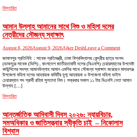
আড়ালে
বিস্তারিত
অন্য
খেলা
?
আমান উল্লাহ আমানের সাথে নিশু ও মহিলা দলের
নেত্রীদের সৌজন্য স্বাক্ষাৎ
on
August 8, 2026
August 9, 2026
Ajker Desh
Leave a Comment
আমান
জামালপুর প্রতিনিধি : সাবেক প্রতিমন্ত্রী, ঢাকা বিশ্ববিদ্যালয় কেন্দ্রীয় ছাত্র সংসদ
উল্লাহ
(ডাকসু)র সাবেক (ভিপি) , বাংলাদেশ জাতীয়তাবাদী দলের (বিএনপি) চেয়ারম্যানের উপদেষ্টা
আমানের
কাউন্সিলের সদস্য আমানউল্লাহ আমান এমপির সাথে সৌজন্য স্বাক্ষাৎ করেছেন মাদারগঞ্জ
সাথে
উপজেলা মহিলা দলের আহবায়ক কমিটির যুগ্ম আহবায়ক ও উপজেলা মহিলা ভাইস
নিশু
চেয়ারম্যান পদ প্রার্থী রহিমা সুলতানা নিশু। শুক্রবার সকাল ১১ টায় বিএনপি নেতা আমান
ও
উল্লাহ […]
মহিলা
দলের
বিস্তারিত
নেত্রীদের
সৌজন্য
স্বাক্ষাৎ
আন্তর্জাতিক আদিবাসী দিবস ২০২৬: ন্যায়বিচার,
সমঅধিকার ও জাতিসত্ত্বার স্বীকৃতি চাই – নিকোলাস
বিশ্বাস