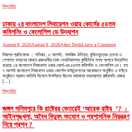
শিক্ষক
বিস্তারিত
নেতৃবৃন্দের
মানববন্ধন
ঢাকায় ২য় বাংলাদেশ লিবারেশন ওয়ার কোর্সের ৫৪তম
কমিশনিং ও ফেলোশিপ ডে উদ্‌যাপন
on
August 8, 2026
August 8, 2026
Ajker Desh
Leave a Comment
ঢাকায়
নিজস্ব প্রতিবেদক : শনিবার , ৮ আগস্ট, সামরিক ঐতিহ্য, মুক্তিযুদ্ধের চেতনা ও
২য়
পেশাগত বন্ধনের আবহে রাজধানীর ঢাকা সেনানিবাসস্থ কুর্মিটোলা গলফ ক্লাবে উদ্‌যাপিত
বাংলাদেশ
হয়েছে ২য় বাংলাদেশ লিবারেশন ওয়ার কোর্স-এর ৫৪তম কমিশনিং ও ফেলোশিপ ডে। গত
লিবারেশন
৭ আগস্ট বাংলাদেশ লিবারেশন ওয়ার কোর্সেস ফাউন্ডেশনের আয়োজনে অনুষ্ঠিত এ বর্ণাঢ্য
ওয়ার
অনুষ্ঠানে প্রধান অতিথি হিসেবে উপস্থিত ছিলেন মহামান্য ভারপ্রাপ্ত রাষ্ট্রপতি মেজর
কোর্সের
[…]
৫৪তম
কমিশনিং
বিস্তারিত
ও
ফেলোশিপ
ডে
জঙ্গল সলিমপুরে কি রাষ্ট্রের ভেতরেই ‘আরেক রাষ্ট্র ’? :
উদ্‌যাপন
আইনশৃঙ্খলা, অবৈধ বিদ্যুৎ সংযোগ ও প্রশাসনিক নিয়ন্ত্রণ
নিয়ে প্রশ্ন ?