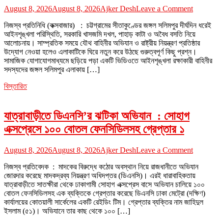
on
August 8, 2026
August 8, 2026
Ajker Desh
Leave a Comment
জঙ্গল
নিজস্ব প্রতিনিধি (কক্সবাজার) : চট্টগ্রামের সীতাকুণ্ডের জঙ্গল সলিমপুর দীর্ঘদিন ধরেই
সলিমপুরে
আইনশৃঙ্খলা পরিস্থিতি, সরকারি খাসজমি দখল, পাহাড় কাটা ও অবৈধ বসতি নিয়ে
কি
আলোচনায়। সাম্প্রতিক সময়ে যৌথ বাহিনীর অভিযান ও রাষ্ট্রীয় নিয়ন্ত্রণ প্রতিষ্ঠার
রাষ্ট্রের
উদ্যোগ নেওয়া হলেও এলাকাটিকে ঘিরে নতুন করে উঠছে গুরুত্বপূর্ণ কিছু প্রশ্ন।
ভেতরেই
সামাজিক যোগাযোগমাধ্যমে ছড়িয়ে পড়া একটি ভিডিওতে আইনশৃঙ্খলা রক্ষাকারী বাহিনীর
‘আরেক
সদস্যদের জঙ্গল সলিমপুর এলাকায় […]
রাষ্ট্র
’?
বিস্তারিত
:
আইনশৃঙ্খল
অবৈধ
যাত্রাবাড়ীতে ডিএনসি’র ঝটিকা অভিযান : সোহাগ
বিদ্যুৎ
সংযোগ
এক্সপ্রেসে ১০০ বোতল ফেনসিডিলসহ গ্রেপ্তার ১
ও
প্রশাসনিক
on
নিয়ন্ত্রণ
August 8, 2026
August 8, 2026
Ajker Desh
Leave a Comment
যাত্রাবাড়ী
নিয়ে
নিজস্ব প্রতিবেদক : মাদকের বিরুদ্ধে কঠোর অবস্থান নিয়ে রাজধানীতে অভিযান
ডিএনসি’র
প্রশ্ন
জোরদার করেছে মাদকদ্রব্য নিয়ন্ত্রণ অধিদপ্তর (ডিএনসি)। এরই ধারাবাহিকতায়
ঝটিকা
?
যাত্রাবাড়ীতে সাতক্ষীরা থেকে ঢাকাগামী সোহাগ এক্সপ্রেস বাসে অভিযান চালিয়ে ১০০
অভিযান
বোতল ফেনসিডিলসহ এক ব্যক্তিকে গ্রেপ্তার করেছে ডিএনসি ঢাকা মেট্রো (দক্ষিণ)
:
কার্যালয়ের কোতয়ালী সার্কেলের একটি রেইডিং টিম। গ্রেপ্তার ব্যক্তির নাম জাহিদুল
সোহাগ
ইসলাম (৫১)। অভিযানে তার কাছ থেকে ১০০ […]
এক্সপ্রেসে