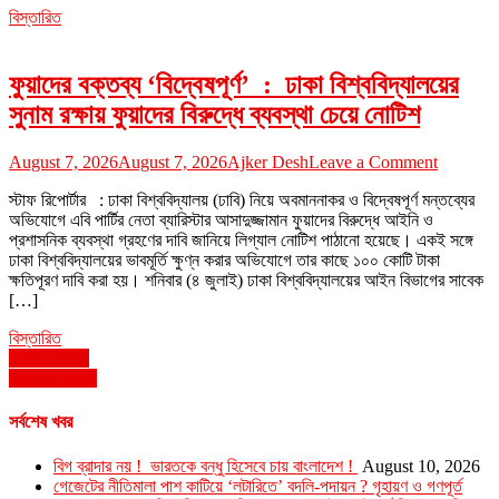
১০০
বিস্তারিত
বোতল
ফেনসিডিল
গ্রেপ্তার
ফুয়াদের বক্তব্য ‘বিদ্বেষপূর্ণ’ : ঢাকা বিশ্ববিদ্যালয়ের
১
সুনাম রক্ষায় ফুয়াদের বিরুদ্ধে ব্যবস্থা চেয়ে নোটিশ
on
August 7, 2026
August 7, 2026
Ajker Desh
Leave a Comment
ফুয়াদের
স্টাফ রিপোর্টার : ঢাকা বিশ্ববিদ্যালয় (ঢাবি) নিয়ে অবমাননাকর ও বিদ্বেষপূর্ণ মন্তব্যের
বক্তব্য
অভিযোগে এবি পার্টির নেতা ব্যারিস্টার আসাদুজ্জামান ফুয়াদের বিরুদ্ধে আইনি ও
‘বিদ্বেষপূর্
প্রশাসনিক ব্যবস্থা গ্রহণের দাবি জানিয়ে লিগ্যাল নোটিশ পাঠানো হয়েছে। একই সঙ্গে
:
ঢাকা বিশ্ববিদ্যালয়ের ভাবমূর্তি ক্ষুণ্ন করার অভিযোগে তার কাছে ১০০ কোটি টাকা
ঢাকা
ক্ষতিপূরণ দাবি করা হয়। শনিবার (৪ জুলাই) ঢাকা বিশ্ববিদ্যালয়ের আইন বিভাগের সাবেক
বিশ্ববিদ্যা
[…]
সুনাম
রক্ষায়
বিস্তারিত
ফুয়াদের
Posts
Older posts
বিরুদ্ধে
Newer posts
ব্যবস্থা
navigation
চেয়ে
নোটিশ
সর্বশেষ খবর
বিগ ব্রাদার নয় ! ভারতকে বন্ধু হিসেবে চায় বাংলাদেশ !
August 10, 2026
গেজেটের নীতিমালা পাশ কাটিয়ে ‘লটারিতে’ বদলি-পদায়ন ? গৃহায়ণ ও গণপূর্ত