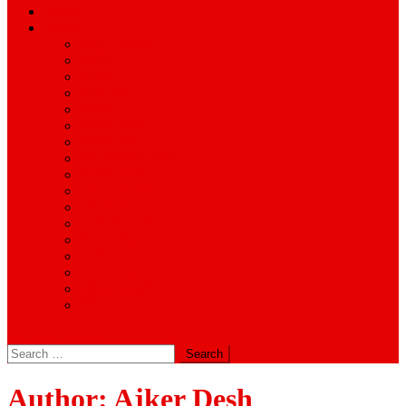
শিক্ষাঙ্গন
অন্যান্য
আইন ও আদালত
অর্থনীতি
বানিজ্য
জীবন-যাপন
সাহিত্য
অনিয়ম-দুর্নীতি
ইতিহাস ঐতিহ্য
উপ-সম্পাদকীয়/মতামত
কর্পোরেট সংবাদ
গ্রাম বাংলার খবর
দুর্ঘটনার সংবাদ
প্রশাসনিক সংবাদ
বিশেষ প্রতিবেদন
মানবিক খবর
সংগঠন সংবাদ
সাহিত্য-সংস্কৃতি
বিবিধ
site mode button
Search
for:
Author:
Ajker Desh