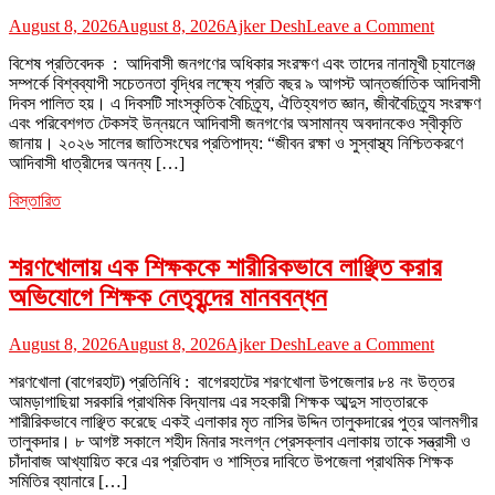
on
August 8, 2026
August 8, 2026
Ajker Desh
Leave a Comment
আন্তর্জাত
বিশেষ প্রতিবেদক : আদিবাসী জনগণের অধিকার সংরক্ষণ এবং তাদের নানামূখী চ্যালেঞ্জ
আদিবাসী
সম্পর্কে বিশ্বব্যাপী সচেতনতা বৃদ্ধির লক্ষ্যে প্রতি বছর ৯ আগস্ট আন্তর্জাতিক আদিবাসী
দিবস
দিবস পালিত হয়। এ দিবসটি সাংস্কৃতিক বৈচিত্র্য, ঐতিহ্যগত জ্ঞান, জীববৈচিত্র্য সংরক্ষণ
২০২৬:
এবং পরিবেশগত টেকসই উন্নয়নে আদিবাসী জনগণের অসামান্য অবদানকেও স্বীকৃতি
ন্যায়বিচার,
জানায়। ২০২৬ সালের জাতিসংঘের প্রতিপাদ্য: “জীবন রক্ষা ও সুস্বাস্থ্য নিশ্চিতকরণে
সমঅধিকার
আদিবাসী ধাত্রীদের অনন্য […]
ও
জাতিসত্ত্বা
বিস্তারিত
স্বীকৃতি
চাই
–
শরণখোলায় এক শিক্ষককে শারীরিকভাবে লাঞ্ছিত করার
নিকোলাস
বিশ্বাস
অভিযোগে শিক্ষক নেতৃবৃন্দের মানববন্ধন
on
August 8, 2026
August 8, 2026
Ajker Desh
Leave a Comment
শরণখোলায়
শরণখোলা (বাগেরহাট) প্রতিনিধি : বাগেরহাটের শরণখোলা উপজেলার ৮৪ নং উত্তর
এক
আমড়াগাছিয়া সরকারি প্রাথমিক বিদ্যালয় এর সহকারী শিক্ষক আব্দুস সাত্তারকে
শিক্ষককে
শারীরিকভাবে লাঞ্ছিত করেছে একই এলাকার মৃত নাসির উদ্দিন তালুকদারের পুত্র আলমগীর
শারীরিকভাব
তালুকদার। ৮ আগষ্ট সকালে শহীদ মিনার সংলগ্ন প্রেসক্লাব এলাকায় তাকে সন্ত্রাসী ও
লাঞ্ছিত
চাঁদাবাজ আখ্যায়িত করে এর প্রতিবাদ ও শাস্তির দাবিতে উপজেলা প্রাথমিক শিক্ষক
করার
সমিতির ব্যানারে […]
অভিযোগে