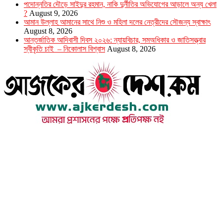
পদোন্নতির দৌড়ে সাইদুর রহমান, নাকি দুর্নীতির অভিযোগের আড়ালে অন্য খেলা
?
August 9, 2026
আমান উল্লাহ আমানের সাথে নিশু ও মহিলা দলের নেত্রীদের সৌজন্য স্বাক্ষাৎ
August 8, 2026
আন্তর্জাতিক আদিবাসী দিবস ২০২৬: ন্যায়বিচার, সমঅধিকার ও জাতিসত্ত্বার
স্বীকৃতি চাই – নিকোলাস বিশ্বাস
August 8, 2026
উপদেষ্টা সম্পাদক : খন্দকার আমিনুর রহমান
সম্পাদক ও প্রকাশক : আমিনুর রহমান বাদশাহ
আইন উপদেষ্টা : এস. এম. দৌলত -ই-খুদা
এ্যাডভোকেট বাংলাদেশ সুপ্রিম কোর্ট।
সম্পাদকীয় ও বাণিজ্যিক কার্যালয়
২৬ বঙ্গবন্ধু অ্যাভিনিউ
ব্যাভিলন সেন্টার (৩য় তলা),ঢাকা ১০০০।
ফোনঃ ০১৭১৫৮৮০২৭৭
সম্পাদক ইমেইল : arbadshah12@gmail.com
arbadshah1975@gmail.com
ইমেইল : ajkerdeshnews@gmail.com