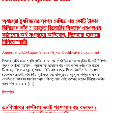
অ্যাগ্রো ট্যুরিজমের স্বপ্ন দেখিয়ে শত কোটি টাকার
বিনিয়োগ ফাঁদ ? ডায়মন্ড রিসোর্টের বিরুদ্ধে এমএলএম
কাঠামোয় অর্থ সংগ্রহের অভিযোগ, দিশেহারা হাজারো
বিনিয়োগকারী
on
August 9, 2026
August 9, 2026
Ajker Desh
Leave a Comment
অ্যাগ্রো
নিজস্ব প্রতিবেদক : কৃষি পর্যটনের নামে আন্তর্জাতিক মানের আধুনিক রিসোর্ট নির্মাণের
ট্যুরিজমের
স্বপ্ন দেখানো হয়েছিল। প্রচার করা হয়েছিল শত একর জমির ওপর গড়ে উঠবে
স্বপ্ন
বিলাসবহুল বিনোদন কেন্দ্র, যেখানে বিনিয়োগ করলেই মিলবে নিয়মিত উচ্চ মুনাফা।
দেখিয়ে
চটকদার প্রচারণা, আকর্ষণীয় প্যাকেজ এবং ভবিষ্যতের সমৃদ্ধির আশ্বাসে এগিয়ে
শত
এসেছিলেন অসংখ্য সাধারণ মানুষ। কিন্তু এখন সেই স্বপ্নই অনেক বিনিয়োগকারীর
কোটি
কাছে পরিণত হয়েছে […]
টাকার
বিনিয়োগ
বিস্তারিত
ফাঁদ
?
ডায়মন্ড
এনবিআরের কাস্টমস-ভ্যাট প্রশাসনে বড় রদবদল :
রিসোর্টের
বিরুদ্ধে