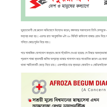
ভুক্তভোগী মো.রুবেল অভিযোগে উল্লেখ করেন, মঙ্গলবার সকালবেলা তিনি ফেসবুকে এ
মন্তব্য করা হয়। এরপর রাত আনুমানিক ৯টা ৩০ মিনিটে ঝাউতলা বাজার রোড দিয়ে যা
গলিতে জোড়পূর্বক নিয়ে যায়।
পরে সামাজিক যোগাযোগ মাধ্যমে কেনো স্ট্যাটাস দেওয়া হয়েছে সে বিষয়ে অকথ্যভাষায় গ
প্রকাশ গাজা ব্যবসায়ী জসিম অশ্রাব্য ভাষায় গালাগাল করে সাংবাদিক রুবেল এর মাথ
থাকা স্মার্টফোনটি কেড়ে নিতে চায়। একপর্যায়ে তার ব্যবহৃত মোবাইল ও মোটরসাইকেল