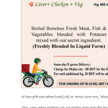
এই বিষয়ে খুলশী থানার অফিসার ইনচার্জ (ওসি) মো. আফতাব হোসেন বলেন, “অভিযো
এদিকে, একজন পেশাদার সাংবাদিকের ওপর এমন বর্বরোচিত হামলার ঘটনায় তীব্র নিন্দ