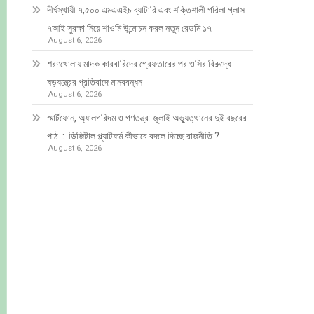
দীর্ঘস্থায়ী ৭,৫০০ এমএএইচ ব্যাটারি এবং শক্তিশালী গরিলা গ্লাস
৭আই সুরক্ষা নিয়ে শাওমি উন্মোচন করল নতুন রেডমি ১৭
August 6, 2026
শরণখোলায় মাদক কারবারিদের গ্রেফতারের পর ওসির বিরুদ্ধে
ষড়যন্ত্রের প্রতিবাদে মানববন্ধন
August 6, 2026
স্মার্টফোন, অ্যালগরিদম ও গণতন্ত্র: জুলাই অভ্যুত্থানের দুই বছরের
পাঠ : ডিজিটাল প্ল্যাটফর্ম কীভাবে বদলে দিচ্ছে রাজনীতি ?
August 6, 2026