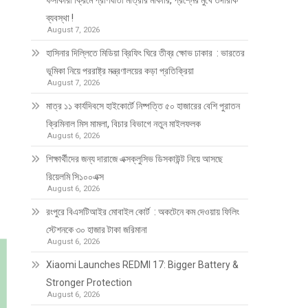
ফর্সাকারী ক্রিমে প্রাণঘাতী মাত্রার মার্কারি, প্রশ্নের মুখে তদারকি
ব্যবস্থা !
August 7, 2026
হাসিনার দিল্লিতে মিডিয়া ব্রিফিং ঘিরে তীব্র ক্ষোভ ঢাকার : ভারতের
ভূমিকা নিয়ে পররাষ্ট্র মন্ত্রণালয়ের কড়া প্রতিক্রিয়া
August 7, 2026
মাত্র ১১ কার্যদিবসে হাইকোর্টে নিষ্পত্তি ৫০ হাজারের বেশি পুরাতন
ক্রিমিনাল মিস মামলা, বিচার বিভাগে নতুন মাইলফলক
August 6, 2026
শিক্ষার্থীদের জন্য দারাজে এক্সক্লুসিভ ডিসকাউন্ট নিয়ে আসছে
রিয়েলমি সি১০০এক্স
August 6, 2026
রংপুরে বিএসটিআইর মোবাইল কোর্ট : অকটেনে কম দেওয়ায় ফিলিং
স্টেশনকে ৩০ হাজার টাকা জরিমানা
August 6, 2026
Xiaomi Launches REDMI 17: Bigger Battery &
Stronger Protection
August 6, 2026