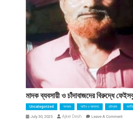
মাদক ব্যবসায়ী ও চাঁদাবাজদের বিরুদ্ধে ফেইস
Uncategorized
অপরাধ
আইন ও আদালত
চট্টগ্রাম
জাতী
Ajker Desh
On
July 30, 2025
Leave A Comment
মাদক
ব্যবসায়ী