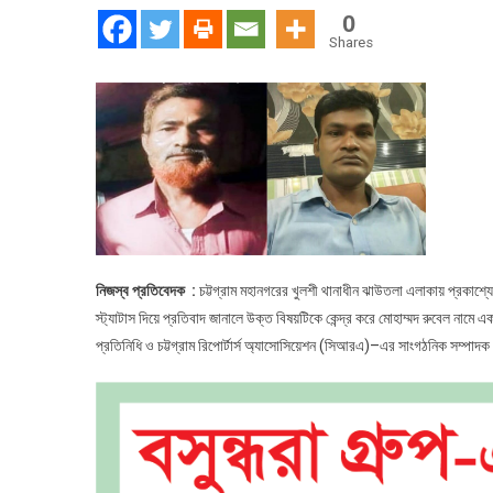
ও
0
চাঁদাবাজ
Shares
বিরুদ্ধে
ফেইসবু
স্ট্যাটাস
দেওয়ায়
সাংবাদিক
উপর
হামলা
নিজস্ব প্রতিবেদক :
চট্টগ্রাম মহানগরের খুলশী থানাধীন ঝাউতলা এলাকায় প্রকাশ্
স্ট্যাটাস দিয়ে প্রতিবাদ জানালে উক্ত বিষয়টিকে কেন্দ্র করে মোহাম্মদ রুবেল না
প্রতিনিধি ও চট্টগ্রাম রিপোর্টার্স অ্যাসোসিয়েশন (সিআরএ)–এর সাংগঠনিক সম্পাদ