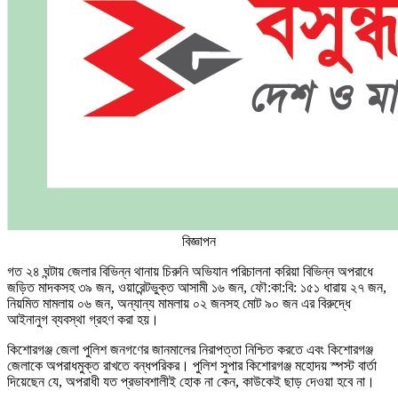
বিজ্ঞাপন
গত ২৪ ঘন্টায় জেলার বিভিন্ন থানায় চিরুনি অভিযান পরিচালনা করিয়া বিভিন্ন অপরাধে
জড়িত মাদকসহ ৩৯ জন, ওয়ারেন্টভুক্ত আসামী ১৬ জন, ফৌ:কা:বি: ১৫১ ধারায় ২৭ জন,
নিয়মিত মামলায় ০৬ জন, অন্যান্য মামলায় ০২ জনসহ মোট ৯০ জন এর বিরুদ্ধে
আইনানুগ ব্যবস্থা গ্রহণ করা হয়।
কিশোরগঞ্জ জেলা পুলিশ জনগণের জানমালের নিরাপত্তা নিশ্চিত করতে এবং কিশোরগঞ্জ
জেলাকে অপরাধমুক্ত রাখতে বন্ধপরিকর। পুলিশ সুপার কিশোরগঞ্জ মহোদয় স্পস্ট বার্তা
দিয়েছেন যে, অপরাধী যত প্রভাবশালীই হোক না কেন, কাউকেই ছাড় দেওয়া হবে না।