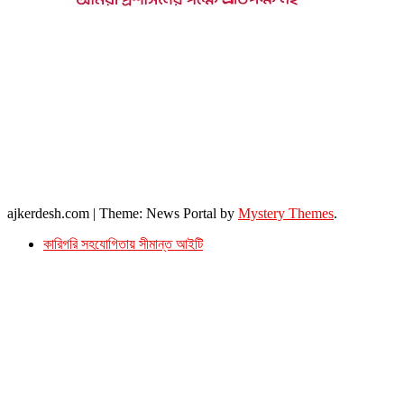
উপদেষ্টা সম্পাদক : খন্দকার আমিনুর রহমান
সম্পাদক ও প্রকাশক : আমিনুর রহমান বাদশাহ
আইন উপদেষ্টা : এস. এম. দৌলত -ই-খুদা
এ্যাডভোকেট বাংলাদেশ সুপ্রিম কোর্ট।
সম্পাদকীয় ও বাণিজ্যিক কার্যালয়
২৬ বঙ্গবন্ধু অ্যাভিনিউ
ব্যাভিলন সেন্টার (৩য় তলা),ঢাকা ১০০০।
ফোনঃ ০১৭১৫৮৮০২৭৭
সম্পাদক ইমেইল : arbadshah12@gmail.com
arbadshah1975@gmail.com
ইমেইল : ajkerdeshnews@gmail.com
© সর্বস্বত্ব সংরক্ষিত। এই ওয়েবসাইটের কোন লেখা, ছবি, ভিডিও অনুমতি ছাড়া ব্যবহার বেআইনি ।
ajkerdesh.com
|
Theme: News Portal by
Mystery Themes
.
কারিগরি সহযোগিতায় সীমান্ত আইটি