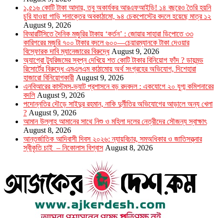
১,৫১৬ কোটি টাকা আদায়, তবু অকার্যকর আরএফআইডি! ১৪ বছরেও তৈরি হয়নি
চুরি যাওয়া গাড়ি শনাক্তের অবকাঠামো, ৯৪ চেকপোস্টের বদলে হয়েছে মাত্র ১২
August 9, 2026
বিআরটিসিতে দৈনিক মজুরির টাকায় ‘কর্তন’ : জোয়ার সাহারা ডিপোতে ৩৩
কারিগরের মজুরি ৭০০ টাকার বদলে ৬০০—চেয়ারম্যানকে টাকা দেওয়ার
বিস্ফোরক দাবি ম্যানেজারের বিরুদ্ধে
August 9, 2026
অ্যাগ্রো ট্যুরিজমের স্বপ্ন দেখিয়ে শত কোটি টাকার বিনিয়োগ ফাঁদ ? ডায়মন্ড
রিসোর্টের বিরুদ্ধে এমএলএম কাঠামোয় অর্থ সংগ্রহের অভিযোগ, দিশেহারা
হাজারো বিনিয়োগকারী
August 9, 2026
এনবিআরের কাস্টমস-ভ্যাট প্রশাসনে বড় রদবদল : একযোগে ২০ যুগ্ম কমিশনারের
বদলি
August 9, 2026
পদোন্নতির দৌড়ে সাইদুর রহমান, নাকি দুর্নীতির অভিযোগের আড়ালে অন্য খেলা
?
August 9, 2026
আমান উল্লাহ আমানের সাথে নিশু ও মহিলা দলের নেত্রীদের সৌজন্য স্বাক্ষাৎ
August 8, 2026
আন্তর্জাতিক আদিবাসী দিবস ২০২৬: ন্যায়বিচার, সমঅধিকার ও জাতিসত্ত্বার
স্বীকৃতি চাই – নিকোলাস বিশ্বাস
August 8, 2026