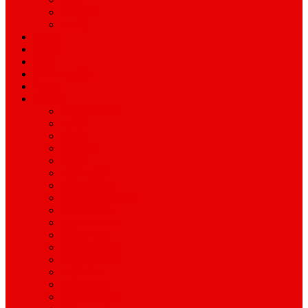
ময়মনসিংহ
রাজশাহী
অপরাধ
বিনোদন
স্বাস্থ্য
বিজ্ঞান ও প্রযুক্তি
শিক্ষাঙ্গন
অন্যান্য
আইন ও আদালত
অর্থনীতি
বানিজ্য
জীবন-যাপন
সাহিত্য
অনিয়ম-দুর্নীতি
ইতিহাস ঐতিহ্য
উপ-সম্পাদকীয়/মতামত
কর্পোরেট সংবাদ
গ্রাম বাংলার খবর
দুর্ঘটনার সংবাদ
প্রশাসনিক সংবাদ
বিশেষ প্রতিবেদন
মানবিক খবর
সংগঠন সংবাদ
সাহিত্য-সংস্কৃতি