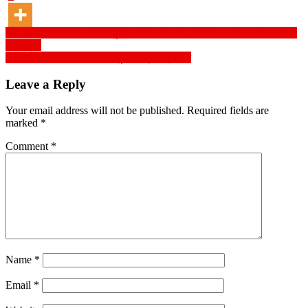
Post
বীরগঞ্জের ডাক্তারখানার মাঠে আধুনিক পার্কের পরিকল্পনা, পরিদর্শনে এমপি ও জেলা পরিষদ
চেয়ারম্যান
navigation
সাঁথিয়া সাইবার স্পেসে অনলাইন জুয়ার এজেন্ট গ্রেফতার
Leave a Reply
Your email address will not be published.
Required fields are
marked
*
Comment
*
Name
*
Email
*