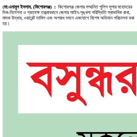
মো:এনামুল ইসলাম, (কিশোরগঞ্জ) :
কিশোরগঞ্জ জেলার সম্মানিত পুলিশ সুপার মহোদয়ের
দিক-নির্দেশনা ও প্রত্যক্ষ তত্ত্বাবধানে জেলার আইন-শৃঙ্খলা পরিস্থিতি স্বাভাবিক রাখা,
মাদক উদ্ধার, ওয়ারেন্ট তামিল এবং অপরাধ দমনে একযোগে বিশেষ অভিযান পরিচালনা করা
হয়।