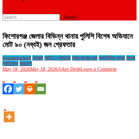
বিবিধ
site mode button
Search
for:
কিশোরগঞ্জ জেলার বিভিন্ন থানায় পুলিশি বিশেষ অভিযানে
মোট ৯০ (নব্বই) জন গ্রেফতার
Uncategorized
অপরাধ
আইন ও আদালত
গ্রাম বাংলার খবর
প্রশাসনিক সংবাদ
বিশেষ
প্রতিবেদন
সারাদেশ
on
May 18, 2026
May 18, 2026
Ajker Desh
Leave a Comment
কিশোরগঞ্জ
জেলার
বিভিন্ন
থানায়
পুলিশি
বিশেষ
অভিযানে
মোট
৯০
(নব্বই)
জন
গ্রেফতার