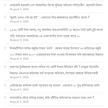
বেসরকারি জ্বালানি তেল আমদানিতে বিশেষ সুবিধার অভিযোগ ভিত্তিহীন : জ্বালানি বিভাগ
August 9, 2026
‘জুলাই এখনও শেষ হয় নাই’ : একাত্তর নিয়ে জামায়াতের প্রদর্শনীতে প্রশ্ন ?
August 9, 2026
১,৫১৬ কোটি টাকা আদায়, তবু অকার্যকর আরএফআইডি! ১৪ বছরেও তৈরি হয়নি চুরি যাওয়া
গাড়ি শনাক্তের অবকাঠামো, ৯৪ চেকপোস্টের বদলে হয়েছে মাত্র ১২
August 9, 2026
বিআরটিসিতে দৈনিক মজুরির টাকায় ‘কর্তন’ : জোয়ার সাহারা ডিপোতে ৩৩ কারিগরের মজুরি
৭০০ টাকার বদলে ৬০০—চেয়ারম্যানকে টাকা দেওয়ার বিস্ফোরক দাবি ম্যানেজারের বিরুদ্ধে
August 9, 2026
অ্যাগ্রো ট্যুরিজমের স্বপ্ন দেখিয়ে শত কোটি টাকার বিনিয়োগ ফাঁদ ? ডায়মন্ড রিসোর্টের
বিরুদ্ধে এমএলএম কাঠামোয় অর্থ সংগ্রহের অভিযোগ, দিশেহারা হাজারো বিনিয়োগকারী
August 9, 2026
এনবিআরের কাস্টমস-ভ্যাট প্রশাসনে বড় রদবদল : একযোগে ২০ যুগ্ম কমিশনারের বদলি
August 9, 2026
পদোন্নতির দৌড়ে সাইদুর রহমান, নাকি দুর্নীতির অভিযোগের আড়ালে অন্য খেলা ?
August 9, 2026