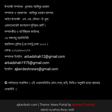
উপদেষ্টা সম্পাদক : খন্দকার আমিনুর রহমান
সম্পাদক ও প্রকাশক : আমিনুর রহমান বাদশাহ
আইন উপদেষ্টা : এস. এম. দৌলত -ই-খুদা
এ্যাডভোকেট বাংলাদেশ সুপ্রিম কোর্ট।
সম্পাদকীয় ও বাণিজ্যিক কার্যালয়
২৬ বঙ্গবন্ধু অ্যাভিনিউ
ব্যাভিলন সেন্টার (৩য় তলা),ঢাকা ১০০০।
ফোনঃ ০১৭১৫৮৮০২৭৭
সম্পাদক ইমেইল : arbadshah12@gmail.com
arbadshah1975@gmail.com
ইমেইল : ajkerdeshnews@gmail.com
© সর্বস্বত্ব সংরক্ষিত। এই ওয়েবসাইটের কোন লেখা, ছবি, ভিডিও অনুমতি ছাড়া ব্যবহার
বেআইনি ।
ajkerdesh.com
|
Theme: News Portal by
Mystery Themes
.
কারিগরি সহযোগিতায় সীমান্ত আইটি