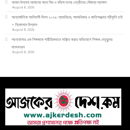
আমান উল্লাহ আমানের সাথে নিশু ও মহিলা দলের নেত্রীদের সৌজন্য স্বাক্ষাৎ
August 8, 2026
আন্তর্জাতিক আদিবাসী দিবস ২০২৬: ন্যায়বিচার, সমঅধিকার ও জাতিসত্ত্বার স্বীকৃতি চাই
– নিকোলাস বিশ্বাস
August 8, 2026
শরণখোলায় এক শিক্ষককে শারীরিকভাবে লাঞ্ছিত করার অভিযোগে শিক্ষক নেতৃবৃন্দের
মানববন্ধন
August 8, 2026