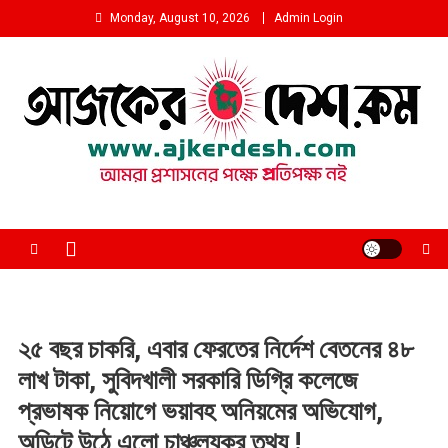
Skip
Monday, August 10, 2026
Admin Login
to
content
আমরা প্রশাসনের পক্ষে প্রতিপক্ষ নই
২৫ বছর চাকরি, এবার ফেরতের নির্দেশ বেতনের ৪৮
লাখ টাকা, সুবিদখালী সরকারি ডিগ্রি কলেজে
প্রভাষক নিয়োগে ভয়াবহ অনিয়মের অভিযোগ,
অডিটে উঠে এলো চাঞ্চল্যকর তথ্য !