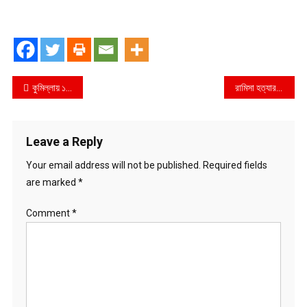
Post
কুমিল্লায় ১০-বিজিবির অভিযানে ৪০ হাজার পিস ইয়াবাসহ আটক-১
রামিসা হত্যার প্রতিবাদে দুর্গাপুরে বিক্ষোভ
navigation
Leave a Reply
Your email address will not be published.
Required fields
are marked
*
Comment
*