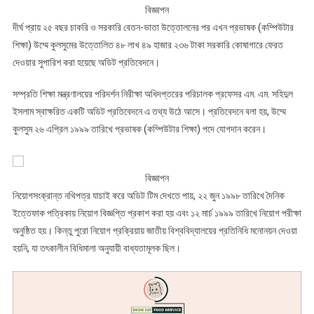
প্রভাষক
বিজ্ঞাপন
নিয়োগে
দীর্ঘ প্রায় ২৫ বছর চাকরি ও সরকারি বেতন-ভাতা উত্তোলনের পর এখন প্রভাষক (কম্পিউটার
ভয়াবহ
শিক্ষা) উম্মে কুলসুমের উত্তোলিত ৪৮ লাখ ৪৯ হাজার ২৩৬ টাকা সরকারি কোষাগারে ফেরত
অনিয়মের
দেওয়ার সুপারিশ করা হয়েছে অডিট প্রতিবেদনে।
অভিযোগ,
অডিটে
সম্প্রতি শিক্ষা মন্ত্রণালয়ের পরিদর্শন নিরীক্ষা অধিদপ্তরের পরিচালক প্রফেসর এম. এম. সহিদুল
উঠে
ইসলাম স্বাক্ষরিত একটি অডিট প্রতিবেদনে এ তথ্য উঠে আসে। প্রতিবেদনে বলা হয়, উম্মে
এলো
কুলসুম ২৬ এপ্রিল ১৯৯৯ তারিখে প্রভাষক (কম্পিউটার শিক্ষা) পদে যোগদান করেন।
চাঞ্চল্যকর
তথ্য
!
বিজ্ঞাপন
নিয়োগসংক্রান্ত নথিপত্র যাচাই করে অডিট টিম দেখতে পায়, ২২ জুন ১৯৯৮ তারিখে দৈনিক
ইত্তেফাক পত্রিকায় নিয়োগ বিজ্ঞপ্তি প্রকাশ করা হয় এবং ১২ মার্চ ১৯৯৯ তারিখে নিয়োগ পরীক্ষা
অনুষ্ঠিত হয়। কিন্তু পুরো নিয়োগ প্রক্রিয়ায় জাতীয় বিশ্ববিদ্যালয়ের প্রতিনিধি মনোনয়ন দেওয়া
হয়নি, যা তৎকালীন বিধিমালা অনুযায়ী বাধ্যতামূলক ছিল।