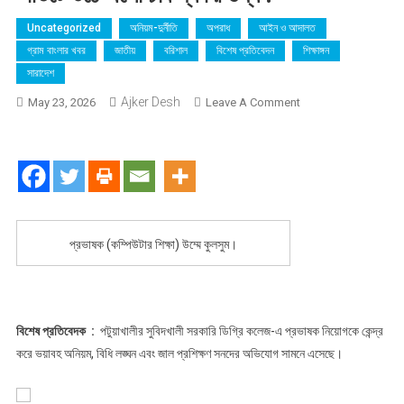
Uncategorized
অনিয়ম-দুর্নীতি
অপরাধ
আইন ও আদালত
গ্রাম বাংলার খবর
জাতীয়
বরিশাল
বিশেষ প্রতিবেদন
শিক্ষাঙ্গন
সারাদেশ
Ajker Desh
On
May 23, 2026
Leave A Comment
২৫
বছর
চাকরি,
এবার
ফেরতের
নির্দেশ
প্রভাষক (কম্পিউটার শিক্ষা) উম্মে কুলসুম।
বেতনের
৪৮
লাখ
টাকা,
সুবিদখালী
বিশেষ প্রতিবেদক :
পটুয়াখালীর সুবিদখালী সরকারি ডিগ্রি কলেজ-এ প্রভাষক নিয়োগকে কেন্দ্র
সরকারি
করে ভয়াবহ অনিয়ম, বিধি লঙ্ঘন এবং জাল প্রশিক্ষণ সনদের অভিযোগ সামনে এসেছে।
ডিগ্রি
কলেজে