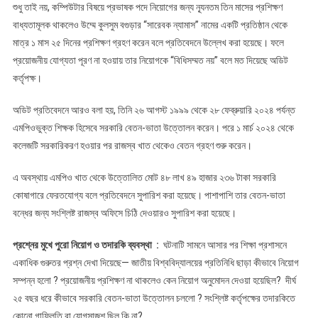
শুধু তাই নয়, কম্পিউটার বিষয়ে প্রভাষক পদে নিয়োগের জন্য ন্যূনতম তিন মাসের প্রশিক্ষণ
বাধ্যতামূলক থাকলেও উম্মে কুলসুম বগুড়ার “সারেবক ন্যামাস” নামের একটি প্রতিষ্ঠান থেকে
মাত্র ১ মাস ২৫ দিনের প্রশিক্ষণ গ্রহণ করেন বলে প্রতিবেদনে উল্লেখ করা হয়েছে। ফলে
প্রয়োজনীয় যোগ্যতা পূরণ না হওয়ায় তার নিয়োগকে “বিধিসম্মত নয়” বলে মত দিয়েছে অডিট
কর্তৃপক্ষ।
অডিট প্রতিবেদনে আরও বলা হয়, তিনি ২৬ আগস্ট ১৯৯৯ থেকে ২৮ ফেব্রুয়ারি ২০২৪ পর্যন্ত
এমপিওভুক্ত শিক্ষক হিসেবে সরকারি বেতন-ভাতা উত্তোলন করেন। পরে ১ মার্চ ২০২৪ থেকে
কলেজটি সরকারিকরণ হওয়ার পর রাজস্ব খাত থেকেও বেতন গ্রহণ শুরু করেন।
এ অবস্থায় এমপিও খাত থেকে উত্তোলিত মোট ৪৮ লাখ ৪৯ হাজার ২৩৬ টাকা সরকারি
কোষাগারে ফেরতযোগ্য বলে প্রতিবেদনে সুপারিশ করা হয়েছে। পাশাপাশি তার বেতন-ভাতা
বন্ধের জন্য সংশ্লিষ্ট রাজস্ব অফিসে চিঠি দেওয়ারও সুপারিশ করা হয়েছে।
প্রশ্নের মুখে পুরো নিয়োগ ও তদারকি ব্যবস্থা :
ঘটনাটি সামনে আসার পর শিক্ষা প্রশাসনে
একাধিক গুরুতর প্রশ্ন দেখা দিয়েছে— জাতীয় বিশ্ববিদ্যালয়ের প্রতিনিধি ছাড়া কীভাবে নিয়োগ
সম্পন্ন হলো ? প্রয়োজনীয় প্রশিক্ষণ না থাকলেও কেন নিয়োগ অনুমোদন দেওয়া হয়েছিল? দীর্ঘ
২৫ বছর ধরে কীভাবে সরকারি বেতন-ভাতা উত্তোলন চললো ? সংশ্লিষ্ট কর্তৃপক্ষের তদারকিতে
কোনো গাফিলতি বা যোগসাজশ ছিল কি না?