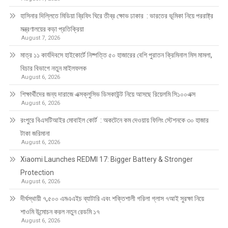
হাসিনার দিল্লিতে মিডিয়া ব্রিফিং ঘিরে তীব্র ক্ষোভ ঢাকার : ভারতের ভূমিকা নিয়ে পররাষ্ট্র
মন্ত্রণালয়ের কড়া প্রতিক্রিয়া
August 7, 2026
মাত্র ১১ কার্যদিবসে হাইকোর্টে নিষ্পত্তি ৫০ হাজারের বেশি পুরাতন ক্রিমিনাল মিস মামলা,
বিচার বিভাগে নতুন মাইলফলক
August 6, 2026
শিক্ষার্থীদের জন্য দারাজে এক্সক্লুসিভ ডিসকাউন্ট নিয়ে আসছে রিয়েলমি সি১০০এক্স
August 6, 2026
রংপুরে বিএসটিআইর মোবাইল কোর্ট : অকটেনে কম দেওয়ায় ফিলিং স্টেশনকে ৩০ হাজার
টাকা জরিমানা
August 6, 2026
Xiaomi Launches REDMI 17: Bigger Battery & Stronger
Protection
August 6, 2026
দীর্ঘস্থায়ী ৭,৫০০ এমএএইচ ব্যাটারি এবং শক্তিশালী গরিলা গ্লাস ৭আই সুরক্ষা নিয়ে
শাওমি উন্মোচন করল নতুন রেডমি ১৭
August 6, 2026