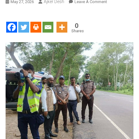
Ajker Desh
On
May 27, 2026
Leave A Comment
গোপালগঞ্জে
ঈদ-
উল-
0
আযহা
Shares
উদযাপনে
জেলা
প্রশাসনের
ব্যাপক
প্রস্তুতি:
মহাসড়ক
মনিটরিং
ও
পশুর
হাটে
বিশেষ
নজরদারি