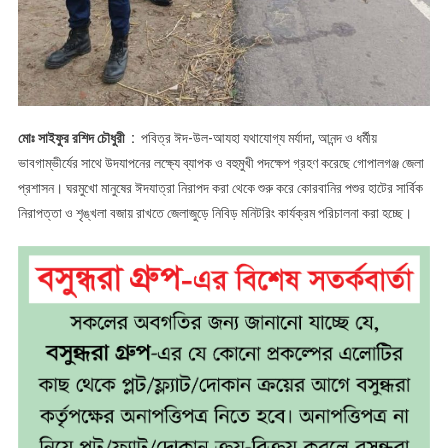
​মোঃ সাইফুর রশিদ চৌধুরী :
পবিত্র ঈদ-উল-আযহা যথাযোগ্য মর্যাদা, আনন্দ ও ধর্মীয়
ভাবগাম্ভীর্যের সাথে উদযাপনের লক্ষ্যে ব্যাপক ও বহুমুখী পদক্ষেপ গ্রহণ করেছে গোপালগঞ্জ জেলা
প্রশাসন। ঘরমুখো মানুষের ঈদযাত্রা নিরাপদ করা থেকে শুরু করে কোরবানির পশুর হাটের সার্বিক
নিরাপত্তা ও শৃঙ্খলা বজায় রাখতে জেলাজুড়ে নিবিড় মনিটরিং কার্যক্রম পরিচালনা করা হচ্ছে।