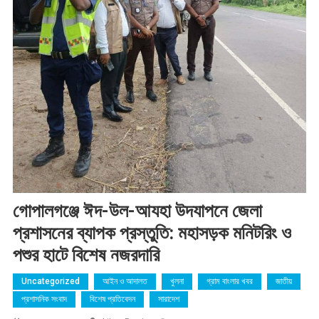
গোপালগঞ্জে ঈদ-উল-আযহা উদযাপনে জেলা
প্রশাসনের ব্যাপক প্রস্তুতি: মহাসড়ক মনিটরিং ও
পশুর হাটে বিশেষ নজরদারি
Uncategorized
আইন ও আদালত
খুলনা
গ্রাম বাংলার খবর
জাতীয়
প্রশাসনিক সংবাদ
বিশেষ প্রতিবেদন
সারাদেশ