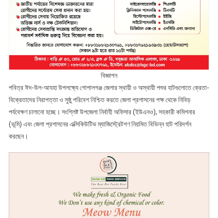
বিজ্ঞাপন
​পবিত্র ঈদ-উল-আযহা উপলক্ষ্যে গোপালগঞ্জ জেলার স্থায়ী ও অস্থায়ী পশুর হাটগুলোতে ক্রেতা-
বিক্রেতাদের নিরাপত্তা ও সুষ্ঠু পরিবেশ নিশ্চিত করতে জেলা প্রশাসনের পক্ষ থেকে নিবিড়
পর্যবেক্ষণ চালানো হচ্ছে। সংশ্লিষ্ট উপজেলা নির্বাহী অফিসার (ইউএনও), সহকারী কমিশনার
(ভূমি) এবং জেলা প্রশাসনের এক্সিকিউটিভ ম্যাজিস্ট্রেটগণ নিয়মিত বিভিন্ন হাট পরিদর্শন
করছেন।