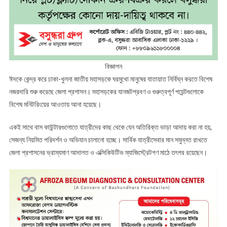
বিজ্ঞাপন
​ঈদকে কেন্দ্র করে ঢাকা-খুলনা জাতীয় মহাসড়কে ঘরমুখো মানুষের যাতায়াত নির্বিঘ্ন করতে বিশেষ
নজরদারি শুরু করেছে জেলা প্রশাসন। মহাসড়কের যানজটপ্রবণ ও গুরুত্বপূর্ণ পয়েন্টগুলোকে
বিশেষ মনিটরিংয়ের আওতায় আনা হয়েছে।
একই সাথে বাস কাউন্টারগুলোতে যাত্রীদের কাছ থেকে যেন অতিরিক্ত ভাড়া আদায় করা না হয়,
সেজন্য নিয়মিত পরিদর্শন ও অভিযান চালানো হচ্ছে। সার্বিক যাত্রীসেবার মান সমুন্নত রাখতে
জেলা প্রশাসনের ভ্রাম্যমাণ আদালত ও এক্সিকিউটিভ ম্যাজিস্ট্রেটগণ মাঠে তৎপর রয়েছেন।