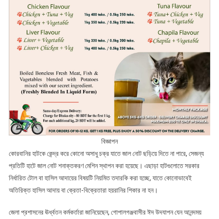
বিজ্ঞাপন
কোরবানির হাটকে কেন্দ্র করে কোনো অসাধু চক্র যাতে জাল নোট ছড়িয়ে দিতে না পারে, সেজন্য
প্রতিটি হাটে জাল নোট শনাক্তকরণ মেশিন স্থাপন করা হয়েছে। এছাড়া হাটগুলোতে সরকার
নির্ধারিত টোল বা হাসিল আদায়ের বিষয়টি নিয়মিত তদারকি করা হচ্ছে, যাতে কোনোভাবেই
অতিরিক্ত হাসিল আদায় বা ক্রেতা-বিক্রেতারা হয়রানির শিকার না হন।
জেলা প্রশাসনের ঊর্ধ্বতন কর্মকর্তারা জানিয়েছেন, গোপালগঞ্জবাসীর ঈদ উদযাপন যেন আনন্দময়