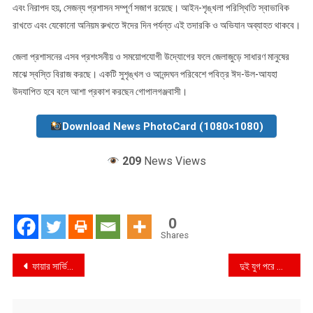
এবং নিরাপদ হয়, সেজন্য প্রশাসন সম্পূর্ণ সজাগ রয়েছে। আইন-শৃঙ্খলা পরিস্থিতি স্বাভাবিক
রাখতে এবং যেকোনো অনিয়ম রুখতে ঈদের দিন পর্যন্ত এই তদারকি ও অভিযান অব্যাহত থাকবে।
জেলা প্রশাসনের এসব প্রশংসনীয় ও সময়োপযোগী উদ্যোগের ফলে জেলাজুড়ে সাধারণ মানুষের
মাঝে স্বস্তি বিরাজ করছে। একটি সুশৃঙ্খল ও আনন্দঘন পরিবেশে পবিত্র ঈদ-উল-আযহা
উদযাপিত হবে বলে আশা প্রকাশ করছেন গোপালগঞ্জবাসী।
Download News PhotoCard (1080×1080)
209
News Views
0
Shares
Post
ফায়ার সার্ভিসের দুই কর্মচারীর বিরুদ্ধে সংবাদ প্রকাশের জেরে সাংবাদিকদের হুমকির অভিযোগ
দুই যুগ পরে জোয়ার ভাটা ফিরেছে পূর্ব সুন্দরবনের আড়ুয়ারবেড় ও খড়মা খালে
navigation