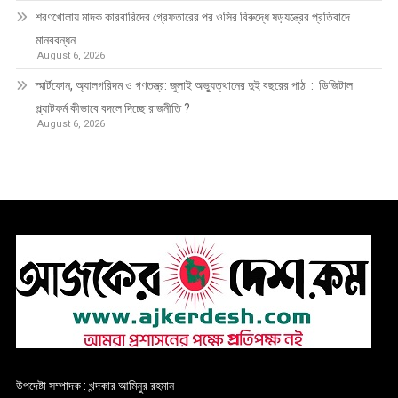
শরণখোলায় মাদক কারবারিদের গ্রেফতারের পর ওসির বিরুদ্ধে ষড়যন্ত্রের প্রতিবাদে
মানববন্ধন
August 6, 2026
স্মার্টফোন, অ্যালগরিদম ও গণতন্ত্র: জুলাই অভ্যুত্থানের দুই বছরের পাঠ : ডিজিটাল
প্ল্যাটফর্ম কীভাবে বদলে দিচ্ছে রাজনীতি ?
August 6, 2026
উপদেষ্টা সম্পাদক : খন্দকার আমিনুর রহমান