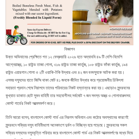
বিজ্ঞাপন
উক্ত অভিযানের প্রেক্ষিতে গত ১২ ফেব্রুয়ারি ২০২৬ হতে অদ্যাবধি ৪৯ টি দেশি-বিদেশি
আগ্নেয়াস্ত্র, ১০ রাউন্ড তাজা গোলা, ৩১৬ রাউন্ড তাজা কার্তুজ, ১০৮ রাউন্ড ফাঁকা কার্তুজ, ১৯৪
রাউন্ড এয়ারগান গোলা ও ২টি ওয়াকি-টকি উদ্ধার এবং ৪২ জন বনদস্যুকে আটক করা হয়।
এসময় দস্যুদের হাতে জিম্মি থাকা মোট ৪১ জনকে জীবিত উদ্ধার করে প্রয়োজনীয় চিকিৎসা
সহায়তা প্রদান শেষে নিরাপদে তাদের পরিবারের নিকট হস্তান্তর করা হয়। এছাড়াও সুন্দরবনের
কুখ্যাত ডাকাত ছোট সুমন বাহিনী তার সহযোগীসহ সর্বমোট ৭ জন সদস্য অস্ত্র ও গোলাবারুদসহ
কোস্ট গার্ডের নিকট আত্মসমর্পণ করে।
তিনি আরো বলেন, বাংলাদেশ কোস্ট গার্ড এর নিরলস অভিযান এবং কঠোর অবস্থানের কারণেই
সুন্দরবনে সক্রিয় দস্যু বাহিনীগুলো অনেকাংশে দুর্বল ও বিচ্ছিন্ন হয়ে পড়েছে। সুন্দরবনের সকল
সক্রিয় দস্যদের দস্যুবৃত্তি পরিহার করে বাংলাদেশ কোস্ট গার্ড এর নিকট আত্মসমর্পণের মধ্যে দিয়ে