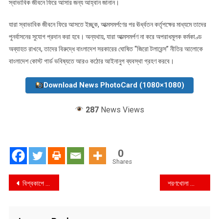
স্বাভাবিক জীবনে ফিরে আসার জন্য আহ্বান জানান।
যারা স্বাভাবিক জীবনে ফিরে আসতে ইচ্ছুক, আত্মসমর্পণের পর ঊর্ধ্বতন কর্তৃপক্ষের মাধ্যমে তাদের
পুনর্বাসনের সুযোগ প্রদান করা হবে। অন্যথায়, যারা আত্মসমর্পণ না করে অপরাধমূলক কর্মকাণ্ড
অব্যাহত রাখবে, তাদের বিরুদ্ধে বাংলাদেশ সরকারের ঘোষিত “জিরো টলারেন্স” নীতির আলোকে
বাংলাদেশ কোস্ট গার্ড ভবিষ্যতে আরও কঠোর আইনানুগ ব্যবস্থা গ্রহণ করবে।
Download News PhotoCard (1080×1080)
287
News Views
0
Shares
Post
বিশ্বকাপে রাজনীতির অফসাইড : ফুটবলের মঞ্চে ক্ষমতার প্রদর্শনী
শরণখোলা প্রেসক্লাবে কম্পিউটার প্রদান করেন সংসদ সদস্য আব্দুল আলিম
navigation