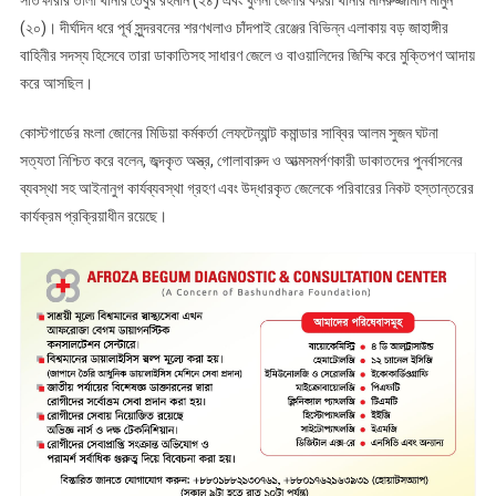
(২০)। দীর্ঘদিন ধরে পূর্ব সুন্দরবনের শরণখলাও চাঁদপাই রেঞ্জের বিভিন্ন এলাকায় বড় জাহাঙ্গীর
বাহিনীর সদস্য হিসেবে তারা ডাকাতিসহ সাধারণ জেলে ও বাওয়ালিদের জিম্মি করে মুক্তিপণ আদায়
করে আসছিল।
কোস্টগার্ডের মংলা জোনের মিডিয়া কর্মকর্তা লেফটেন্যান্ট কমান্ডার সাব্বির আলম সুজন ঘটনা
সত্যতা নিশ্চিত করে বলেন, জব্দকৃত অস্ত্র, গোলাবারুদ ও আত্মসমর্পণকারী ডাকাতদের পুনর্বাসনের
ব্যবস্থা সহ আইনানুগ কার্যব্যবস্থা গ্রহণ এবং উদ্ধারকৃত জেলেকে পরিবারের নিকট হস্তান্তরের
কার্যক্রম প্রক্রিয়াধীন রয়েছে।