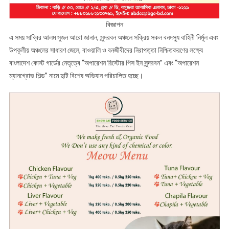
বিজ্ঞাপন
এ সময় সাব্বির আলম সুজন আরো জানান, সুন্দরবন অঞ্চলে সক্রিয় সকল বনদস্যু বাহিনী নির্মূল এবং
উপকূলীয় অঞ্চলের সাধারণ জেলে, বাওয়ালি ও বনজীবীদের নিরাপত্তা নিশ্চিতকরণের লক্ষ্যে
বাংলাদেশ কোস্ট গার্ডের নেতৃত্বে “অপারেশন রিস্টোর পিস ইন সুন্দরবন” এবং “অপারেশন
ম্যানগ্রোভ শিল্ড” নামে দুটি বিশেষ অভিযান পরিচালিত হচ্ছে।