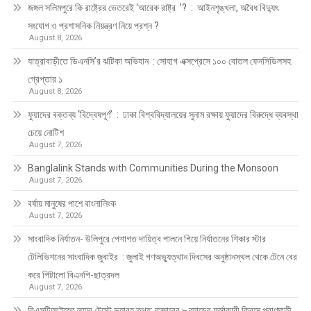
জঙ্গল সলিমপুরে কি রাষ্ট্রের ভেতরেই ‘আরেক রাষ্ট্র ’? : আইনশৃঙ্খলা, অবৈধ বিদ্যুৎ
সংযোগ ও প্রশাসনিক নিয়ন্ত্রণ নিয়ে প্রশ্ন ?
August 8, 2026
যাত্রাবাড়ীতে ডিএনসি’র ঝটিকা অভিযান : সোহাগ এক্সপ্রেসে ১০০ বোতল ফেনসিডিলসহ
গ্রেপ্তার ১
August 8, 2026
ফুয়াদের বক্তব্য ‘বিদ্বেষপূর্ণ’ : ঢাকা বিশ্ববিদ্যালয়ের সুনাম রক্ষায় ফুয়াদের বিরুদ্ধে ব্যবস্থা
চেয়ে নোটিশ
August 7, 2026
Banglalink Stands with Communities During the Monsoon
August 7, 2026
বর্ষায় মানুষের পাশে বাংলালিংক
August 7, 2026
সাংবাদিক নির্যাতন- উলিপুরে পেশাগত দায়িত্ব পালনে গিয়ে নির্যাতনের শিকার স্টার
টেলিভিশনের সাংবাদিক জুবাইর : জুলাই গণঅভ্যুত্থান দিবসের অনুষ্ঠানস্থল থেকে টেনে বের
করে পিটালো বিএনপি-ছাত্রদল
August 7, 2026
বিএসটিআইয়ের ল্যাব টেস্টে ভয়াবহ তথ্য: বাজারের ৮ ব্র্যান্ডের ফর্সাকারী ক্রিমে প্রাণঘাতী