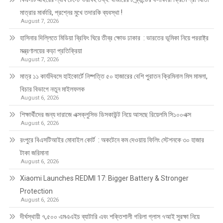
মাত্রার মার্কারি, প্রশ্নের মুখে তদারকি ব্যবস্থা !
August 7, 2026
হাসিনার দিল্লিতে মিডিয়া ব্রিফিং ঘিরে তীব্র ক্ষোভ ঢাকার : ভারতের ভূমিকা নিয়ে পররাষ্ট্র
মন্ত্রণালয়ের কড়া প্রতিক্রিয়া
August 7, 2026
মাত্র ১১ কার্যদিবসে হাইকোর্টে নিষ্পত্তি ৫০ হাজারের বেশি পুরাতন ক্রিমিনাল মিস মামলা,
বিচার বিভাগে নতুন মাইলফলক
August 6, 2026
শিক্ষার্থীদের জন্য দারাজে এক্সক্লুসিভ ডিসকাউন্ট নিয়ে আসছে রিয়েলমি সি১০০এক্স
August 6, 2026
রংপুরে বিএসটিআইর মোবাইল কোর্ট : অকটেনে কম দেওয়ায় ফিলিং স্টেশনকে ৩০ হাজার
টাকা জরিমানা
August 6, 2026
Xiaomi Launches REDMI 17: Bigger Battery & Stronger
Protection
August 6, 2026
দীর্ঘস্থায়ী ৭,৫০০ এমএএইচ ব্যাটারি এবং শক্তিশালী গরিলা গ্লাস ৭আই সুরক্ষা নিয়ে