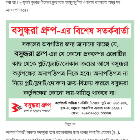
করা হয়। ৮ জুলাই বুধবার বিকেলে সুন্দরবনের তাম্বুলবুনিয়া এলাকায় ডাকাতরা অস্ত্র সহ
জিম্মি
আত্মসমর্পণ করে।
জেলে
বিজ্ঞাপন
আত্মসমর্পণকারী ডাকাত সদস্যরা হলো বাগেরহাটের মংলা থানার আলামিন হোসেন (৪০),
সাতক্ষীরার তালা থানার তৈবুর রহমান (২৪) এবং খুলনা জেলার কয়রা থানার মনিরুজ্জামান মামুন