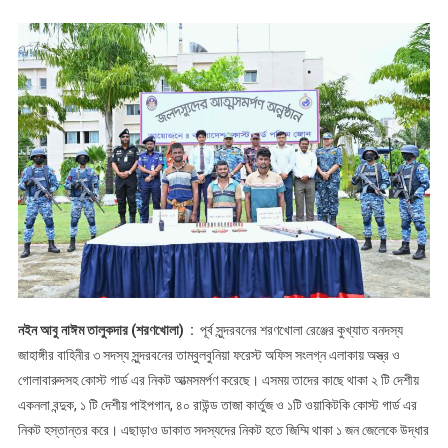
জাহাঙ্গীর
উদ্ধার
হয়েছে
অস্ত্র,
গোলাবারুদ
ও
জিম্মি
জেলেবাহিনীর
৩
সদস্যের
কোস্ট
গার্ডের
নিকট
আত্মসমর্পণ
:
নইন আবু নাঈম তালুকদার (শরণখোলা) :
পূর্ব সুন্দরবনের শরণখোলা রেঞ্জের কুখ্যাত বনদস্য
উদ্ধার
জাহাঙ্গীর বাহিনীর ৩ সদস্য সুন্দরবনের তাম্বুলবুনিয়া ফরেস্ট অফিস সংলগ্ন এলাকায় অস্ত্র ও
হয়েছে
গোলাবারুদসহ কোস্ট গার্ড এর নিকট আত্মসমর্পণ করেছে। এসময় তাদের কাছে থাকা ২ টি দেশীয়
অস্ত্র,
একনলা বন্দুক, ১ টি দেশীয় পাইপগান, ৪০ রাউন্ড তাজা কার্তুজ ও ১টি ওয়াকিটকি কোস্ট গার্ড এর
গোলাবারুদ
নিকট হস্তান্তর করে। এছাড়াও ডাকাত সদস্যদের নিকট হতে জিম্মি থাকা ১ জন জেলেকে উদ্ধার
ও