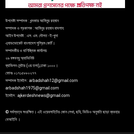
উপদেষ্টা সম্পাদক : খন্দকার আমিনুর রহমান
সম্পাদক ও প্রকাশক : আমিনুর রহমান বাদশাহ
আইন উপদেষ্টা : এস. এম. দৌলত -ই-খুদা
এ্যাডভোকেট বাংলাদেশ সুপ্রিম কোর্ট।
সম্পাদকীয় ও বাণিজ্যিক কার্যালয়
২৬ বঙ্গবন্ধু অ্যাভিনিউ
ব্যাভিলন সেন্টার (৩য় তলা),ঢাকা ১০০০।
ফোনঃ ০১৭১৫৮৮০২৭৭
সম্পাদক ইমেইল : arbadshah12@gmail.com
arbadshah1975@gmail.com
ইমেইল : ajkerdeshnews@gmail.com
© সর্বস্বত্ব সংরক্ষিত। এই ওয়েবসাইটের কোন লেখা, ছবি, ভিডিও অনুমতি ছাড়া ব্যবহার
বেআইনি ।