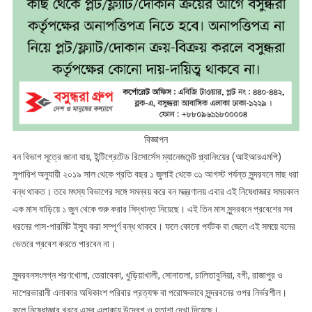
বিজ্ঞাপন
বন বিভাগ সূত্রে জানা যায়, ইন্টিগ্রেটেড রিসোর্সেস ম্যানেজমেন্ট প্ল্যানিংয়ের (আইআরএমপি)
সুপারিশ অনুযায়ী ২০১৯ সাল থেকে প্রতি বছর ১ জুলাই থেকে ৩১ আগস্ট পর্যন্ত সুন্দরবনে মাছ ধরা
বন্ধ থাকত। তবে মৎস্য বিভাগের সঙ্গে সমন্বয় করে বন মন্ত্রণালয় এবার এই নিষেধাজ্ঞার সময়কাল
এক মাস বাড়িয়ে ১ জুন থেকে শুরু করার সিদ্ধান্ত নিয়েছে। এই তিন মাস সুন্দরবনে প্রবেশের সব
ধরনের পাস-পারমিট ইস্যু করা সম্পূর্ণ বন্ধ থাকবে। ফলে কোনো পর্যটক বা জেলে এই সময়ে বনের
ভেতরে প্রবেশ করতে পারবেন না।
সুন্দরবনসংলগ্ন শরণখোলা, তেরাবেকা, খুড়িয়াখালী, সোনাতলা, চালিতাবুনিয়া, বগী, রাজাপুর ও
দাশেরভারানী এলাকার অধিকাংশ পরিবার প্রত্যক্ষ বা পরোক্ষভাবে সুন্দরবনের ওপর নির্ভরশীল।
ফলে নিষেধাজ্ঞার খবরে এসব এলাকায় উদ্বেগ ও হতাশা দেখা দিয়েছে।