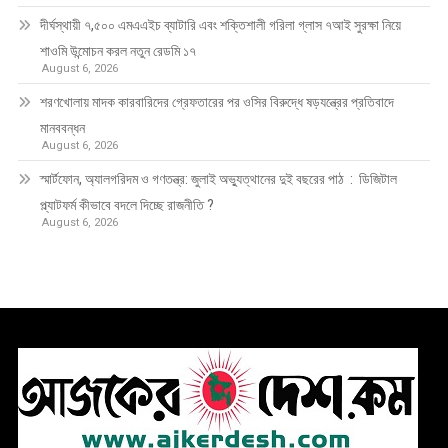
দীর্ঘস্থায়ী ৭,৫০০ এমএএইচ ব্যাটারি এবং শক্তিশালী গরিলা গ্লাস ৭আই সুরক্ষা নিয়ে
শাওমি উন্মোচন করল নতুন রেডমি ১৭
August 6, 2026
শরণখোলায় মাদক কারবারিদের গ্রেফতারের পর ওসির বিরুদ্ধে ষড়যন্ত্রের প্রতিবাদে
মানববন্ধন
August 6, 2026
স্মার্টফোন, অ্যালগরিদম ও গণতন্ত্র: জুলাই অভ্যুত্থানের দুই বছরের পাঠ : ডিজিটাল
প্ল্যাটফর্ম কীভাবে বদলে দিচ্ছে রাজনীতি ?
August 6, 2026