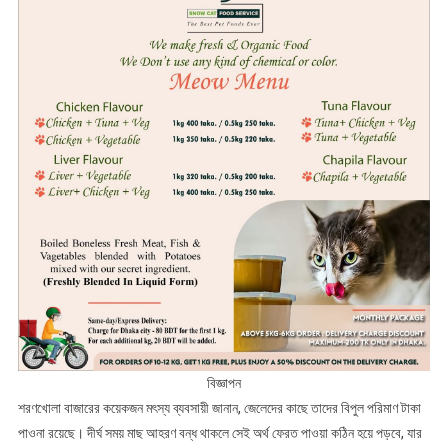
বিজ্ঞাপন
শরণখোলা বাজারের কয়েকজন মৎস্য ব্যবসায়ী জানান, জেলেদের কাছে তাদের বিপুল পরিমাণ টাকা
পাওনা রয়েছে। দীর্ঘ সময় মাছ আহরণ বন্ধ থাকলে সেই অর্থ ফেরত পাওয়া কঠিন হয়ে পড়বে, যার