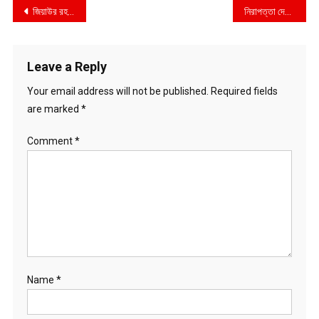
Post
জিয়াউর রহমানের অভূতপূর্ব নেতৃত্ব: একটি ঐতিহাসিক মূল্যায়ন
নিরাপত্তা দেয়ার স্থান হালিশহর থানার দেয়াল ও মহেশ খালের গার্ড ওয়াল আজ মৃত্যুকূপ
navigation
Leave a Reply
Your email address will not be published.
Required fields
are marked
*
Comment
*
Name
*