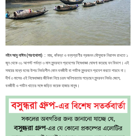
কয়েক
হাজার
পরিবার
অনিশ্চয়তায়
নইন আবু নাঈম (শরণখোলা) :
মাছ, কাঁকড়া ও বন্যপ্রাণীর প্রজনন মৌসুমকে নিরাপদ রাখতে ১
জুন থেকে ৩১ আগস্ট পর্যন্ত ৩ মাস সুন্দরবনে প্রবেশের নিষেধাজ্ঞা ঘোষণা করেছে বন বিভাগ। এই
সময়ের মধ্যে বনের উপর নির্ভরশীল কোন বনজীবী বা পর্যটক সুন্দরবনে প্রবেশ করতে পারবে না।
দীর্ঘ ৩ মাসের এই নিষেধাজ্ঞায় জীবিকা নিয়ে চরম অনিশ্চয়তায় পড়েছেন সুন্দরবন নির্ভর জেলে,
বনজীবী ও পর্যটন খাতের সঙ্গে জড়িত কয়েক হাজার মানুষ।