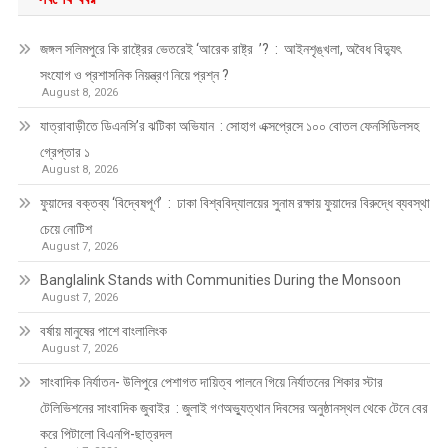
জঙ্গল সলিমপুরে কি রাষ্ট্রের ভেতরেই ‘আরেক রাষ্ট্র ’? : আইনশৃঙ্খলা, অবৈধ বিদ্যুৎ
সংযোগ ও প্রশাসনিক নিয়ন্ত্রণ নিয়ে প্রশ্ন ?
August 8, 2026
যাত্রাবাড়ীতে ডিএনসি’র ঝটিকা অভিযান : সোহাগ এক্সপ্রেসে ১০০ বোতল ফেনসিডিলসহ
গ্রেপ্তার ১
August 8, 2026
ফুয়াদের বক্তব্য ‘বিদ্বেষপূর্ণ’ : ঢাকা বিশ্ববিদ্যালয়ের সুনাম রক্ষায় ফুয়াদের বিরুদ্ধে ব্যবস্থা
চেয়ে নোটিশ
August 7, 2026
Banglalink Stands with Communities During the Monsoon
August 7, 2026
বর্ষায় মানুষের পাশে বাংলালিংক
August 7, 2026
সাংবাদিক নির্যাতন- উলিপুরে পেশাগত দায়িত্ব পালনে গিয়ে নির্যাতনের শিকার স্টার
টেলিভিশনের সাংবাদিক জুবাইর : জুলাই গণঅভ্যুত্থান দিবসের অনুষ্ঠানস্থল থেকে টেনে বের
করে পিটালো বিএনপি-ছাত্রদল