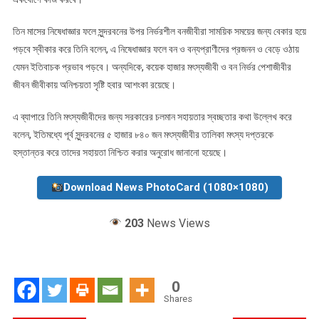
তিন মাসের নিষেধাজ্ঞার ফলে সুন্দরবনের উপর নির্ভরশীল বনজীবীরা সাময়িক সময়ের জন্য বেকার হয়ে
পড়বে স্বীকার করে তিনি বলেন, এ নিষেধাজ্ঞার ফলে বন ও বন্যপ্রাণীদের প্রজনন ও বেড়ে ওঠায়
যেমন ইতিবাচক প্রভাব পড়বে। অন্যদিকে, কয়েক হাজার মৎস্যজীবী ও বন নির্ভর পেশাজীবীর
জীবন জীবীকায় অনিশ্চয়তা সৃষ্টি হবার আশংকা রয়েছে।
এ ব্যাপারে তিনি মৎস্যজীবীদের জন্য সরকারের চলমান সহায়তার স্বচ্ছতার কথা উল্লেখ করে
বলেন, ইতিমধ্যে পূর্ব সুন্দরবনের ৫ হাজার ৮৪০ জন মৎস্যজীবীর তালিকা মৎস্য দপ্তরকে
হস্তান্তর করে তাদের সহায়তা নিশ্চিত করার অনুরোধ জানানো হয়েছে।
Download News PhotoCard (1080×1080)
203
News Views
0
Shares