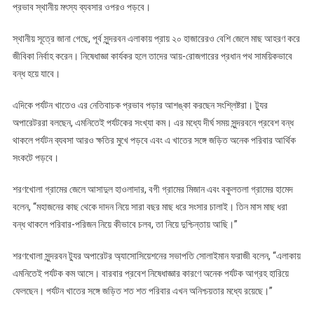
প্রভাব স্থানীয় মৎস্য ব্যবসার ওপরও পড়বে।
স্থানীয় সূত্রে জানা গেছে, পূর্ব সুন্দরবন এলাকায় প্রায় ২০ হাজারেরও বেশি জেলে মাছ আহরণ করে
জীবিকা নির্বাহ করেন। নিষেধাজ্ঞা কার্যকর হলে তাদের আয়-রোজগারের প্রধান পথ সাময়িকভাবে
বন্ধ হয়ে যাবে।
এদিকে পর্যটন খাতেও এর নেতিবাচক প্রভাব পড়ার আশঙ্কা করছেন সংশ্লিষ্টরা। ট্যুর
অপারেটররা বলছেন, এমনিতেই পর্যটকের সংখ্যা কম। এর মধ্যে দীর্ঘ সময় সুন্দরবনে প্রবেশ বন্ধ
থাকলে পর্যটন ব্যবসা আরও ক্ষতির মুখে পড়বে এবং এ খাতের সঙ্গে জড়িত অনেক পরিবার আর্থিক
সংকটে পড়বে।
শরণখোলা গ্রামের জেলে আসাদুল হাওলাদার, বগী গ্রামের মিজান এবং বকুলতলা গ্রামের হামেদ
বলেন, “মহাজনের কাছ থেকে দাদন নিয়ে সারা বছর মাছ ধরে সংসার চালাই। তিন মাস মাছ ধরা
বন্ধ থাকলে পরিবার-পরিজন নিয়ে কীভাবে চলব, তা নিয়ে দুশ্চিন্তায় আছি।”
শরণখোলা সুন্দরবন ট্যুর অপারেটর অ্যাসোসিয়েশনের সভাপতি সোলাইমান ফরাজী বলেন, “এলাকায়
এমনিতেই পর্যটক কম আসে। বারবার প্রবেশ নিষেধাজ্ঞার কারণে অনেক পর্যটক আগ্রহ হারিয়ে
ফেলছেন। পর্যটন খাতের সঙ্গে জড়িত শত শত পরিবার এখন অনিশ্চয়তার মধ্যে রয়েছে।”