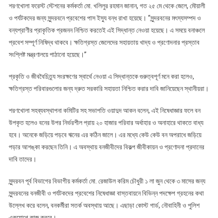
শরণখোলা ফরেস্ট স্টেশনের কর্মকর্তা মো. খলিলুর রহমান জানান, গত ২৫ মে থেকে জেলে, মৌয়ালী
ও পর্যটকদের জন্য সুন্দরবনে প্রবেশের পাস ইস্যু বন্ধ রাখা হয়েছে। “সুন্দরবনের মৎস্যসম্পদ ও
বন্যপ্রাণীর প্রাকৃতিক প্রজনন নিশ্চিত করতেই এই সিদ্ধান্ত নেওয়া হয়েছে। এ সময়ে বনাঞ্চলে
প্রবেশ সম্পূর্ণ নিষিদ্ধ থাকবে। ক্ষতিগ্রস্ত জেলেদের সহায়তায় খাদ্য ও প্রণোদনার প্রস্তাব
সংশ্লিষ্ট মন্ত্রণালয়ে পাঠানো হয়েছে।”
প্রকৃতি ও জীববৈচিত্র্য সংরক্ষণের স্বার্থে নেওয়া এ সিদ্ধান্তকে গুরুত্বপূর্ণ মনে করা হলেও,
ক্ষতিগ্রস্ত পরিবারগুলোর জন্য দ্রুত সরকারি সহায়তা নিশ্চিত করার দাবি জানিয়েছেন স্থানীয়রা।
শরণখোলা সহব্যবস্থাপনা কমিটির সহ সভাপতি ওয়াদুদ আকন বলেন, এই নিষেধাজ্ঞার ফলে বন
উপকৃত হলেও বনের উপর নির্ভরশীল প্রায় ২০ হাজার পরিবার অর্ধাহার ও অনাহারে থাকতে বাধ্য
হবে। অনেকে জড়িয়ে পড়বে ঋনের এর কঠিন জালে। এর মধ্যে কেউ কেউ বন অপরাধে জড়িয়ে
পড়ার আশঙ্কা করছেন তিনি। এ অবস্থায় বনজীবীদের বিকল্প জীবীকায়ন ও প্রণোদনা প্রদানের
দাবি তাদের।
সুন্দরবন পূর্ব বিভাগের বিভাগীয় কর্মকর্তা মো. রেজাউল করিম চৌধুরী ১ লা জুন থেকে ৩ মাসের জন্য
সুন্দরবনের বনজীবী ও পর্যটকদের প্রবেশের নিষেধাজ্ঞা বাস্তবায়নে বিভিন্ন পদক্ষেপ গ্রহনের কথা
উল্লেখ করে বলেন, বনকর্মীরা সতর্ক অবস্থায় আছে। এছাড়া কোস্ট গার্ড, নৌবাহিনী ও পুলিশ
একযোগে কাজ করবে।