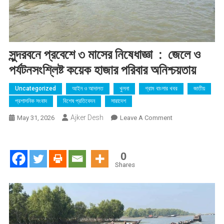
সুন্দরবনে প্রবেশে ৩ মাসের নিষেধাজ্ঞা : জেলে ও
পর্যটনসংশ্লিষ্ট কয়েক হাজার পরিবার অনিশ্চয়তায়
Uncategorized
আইন ও আদালত
খুলনা
গ্রাম বাংলার খবর
জাতীয়
প্রশাসনিক সংবাদ
বিশেষ প্রতিবেদন
সারাদেশ
Ajker Desh
On
May 31, 2026
Leave A Comment
সুন্দরবনে
প্রবেশে
৩
0
মাসের
Shares
নিষেধাজ্ঞা
:
জেলে
ও
পর্যটনসংশ্লিষ্ট