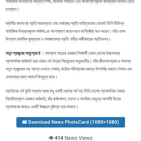
সামাজিক উদ্যোগের মাধ্যমে শিক্ষা, মানবিক সহায়তা এবং জনকল্যাণমূলক কার্যক্রমে অবদান রেখে
চলেছেন।
স্থানীয় জনগণের প্রতি দায়বদ্ধতা এবং সমাজের প্রতি দায়িত্ববোধ থেকেই তিনি বিভিন্ন
সামাজিক উন্নয়নমূলক কর্মকাণ্ডে অংশগ্রহণ করেন বলে সংশ্লিষ্টরা মনে করেন। তাঁর এসব
উদ্যোগ মানবিক মূল্যবোধ ও সমাজসেবার প্রতি গভীর অঙ্গীকারের প্রতিফলন।
নতুন প্রজন্মের অনুপ্রেরণা :
মফস্বল শহরের একজন শিক্ষার্থী থেকে দেশের উচ্চপদস্থ
প্রশাসনিক কর্মকর্তা হয়ে ওঠার এই যাত্রা নিঃসন্দেহে অনুকরণীয়। তাঁর জীবনসংগ্রাম ও সাফল্য
নতুন প্রজন্মকে বড় স্বপ্ন দেখতে শেখায়, কঠোর পরিশ্রমের গুরুত্ব উপলব্ধি করতে শেখায় এবং
দেশসেবার মহান আদর্শে উদ্বুদ্ধ করে।
নড়াইলের এই কৃতি সন্তান আজ শুধু একটি জেলার গর্ব নন; তিনি দেশের প্রশাসনিক সেবায়
নিবেদিতপ্রাণ একজন কর্মকর্তা, যাঁর কর্মদক্ষতা, সততা ও মানবিক নেতৃত্ব আগামী দিনের
প্রশাসনের জন্যও একটি উজ্জ্বল দৃষ্টান্ত হয়ে থাকবে।
📸 Download News PhotoCard (1080×1080)
👁️
414
News Views