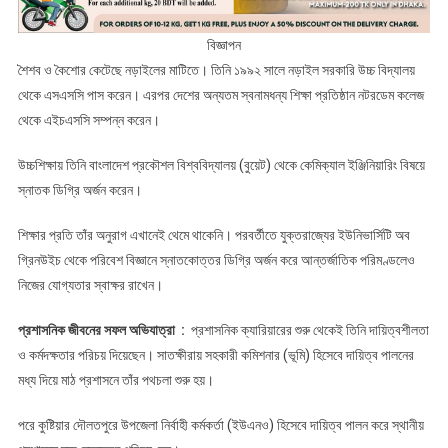
বিজ্ঞাপন
শৈশব ও কৈশোর কেটেছে নড়াইলের মাটিতে। তিনি ১৯৯২ সালে নড়াইল সরকারি উচ্চ বিদ্যালয়
থেকে এসএসসি পাস করেন। এরপর দেশের অন্যতম স্বনামধন্য শিক্ষা প্রতিষ্ঠান নটরডেম কলেজ
থেকে এইচএসসি সম্পন্ন করেন।
উচ্চশিক্ষায় তিনি বাংলাদেশ প্রকৌশল বিশ্ববিদ্যালয় (বুয়েট) থেকে কেমিক্যাল ইঞ্জিনিয়ারিং বিষয়ে
স্নাতক ডিগ্রি অর্জন করেন।
শিক্ষার প্রতি তাঁর অনুরাগ এখানেই থেমে থাকেনি। পরবর্তীতে যুক্তরাজ্যের ইউনিভার্সিটি অব
গ্রিনউইচ থেকে পরিবেশ বিজ্ঞানে স্নাতকোত্তর ডিগ্রি অর্জন করে আন্তর্জাতিক পরিমণ্ডলেও
নিজের যোগ্যতার স্বাক্ষর রাখেন।
প্রশাসনিক জীবনের সফল অভিযাত্রা :
প্রশাসনিক ক্যারিয়ারের শুরু থেকেই তিনি দায়িত্বশীলতা
ও কর্মদক্ষতার পরিচয় দিয়েছেন। সাতক্ষীরায় সহকারী কমিশনার (ভূমি) হিসেবে দায়িত্ব পালনের
মধ্য দিয়ে মাঠ প্রশাসনে তাঁর পথচলা শুরু হয়।
পরে কুষ্টিয়ার দৌলতপুরে উপজেলা নির্বাহী কর্মকর্তা (ইউএনও) হিসেবে দায়িত্ব পালন করে স্থানীয়