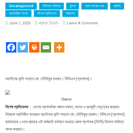
Uncategorized
ইতিহাস ঐতিহ্য
খুলনা
গ্রাম বাংলার খবর
জাতীয়
প্রশাসনিক সংবাদ
বিশেষ প্রতিবেদন
সারাদেশ
Ajker Desh
On
June 1, 2026
Leave A Comment
!!
বিশেষ
প্রতিবেদন
!!
নড়াইলের
গর্ব
তৌফিকুর
রহমান
নড়াইলের কৃতি সন্তান মো. তৌফিকুর রহমান। বিসিএস (প্রশাসন)।
:
সততা,
দক্ষতা
বিজ্ঞাপন
ও
বিশেষ প্রতিবেদক :
দেশের প্রশাসনিক অঙ্গনে দক্ষতা, সততা ও জনমুখী নেতৃত্বের মাধ্যমে
মানবিক
নিজেকে প্রতিষ্ঠিত করেছেন নড়াইলের কৃতি সন্তান মো. তৌফিকুর রহমান। বিসিএস (প্রশাসন)
নেতৃত্বে
ক্যাডারের ২৭তম ব্যাচের এই কর্মকর্তা বর্তমানে বগুড়ার জেলা প্রশাসক (ডিসি) হিসেবে দায়িত্ব
উজ্জ্বল
পালন করছেন।
এক