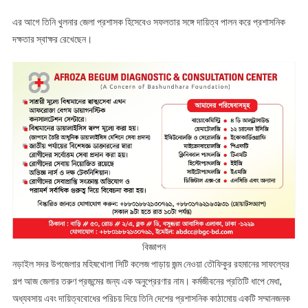
প্রশাসক
এর আগে তিনি খুলনার জেলা প্রশাসক হিসেবেও সফলতার সঙ্গে দায়িত্ব পালন করে প্রশাসনিক
দক্ষতার স্বাক্ষর রেখেছেন।
বিজ্ঞাপন
নড়াইল সদর উপজেলার মহিষখোলা সিটি কলেজ পাড়ায় জন্ম নেওয়া তৌফিকুর রহমানের সাফল্যের
গল্প আজ জেলার তরুণ প্রজন্মের জন্য এক অনুপ্রেরণার নাম। কর্মজীবনের প্রতিটি ধাপে মেধা,
অধ্যবসায় এবং দায়িত্ববোধের পরিচয় দিয়ে তিনি দেশের প্রশাসনিক কাঠামোয় একটি সম্মানজনক