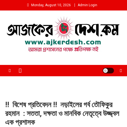
Skip
Monday, August 10, 2026
Admin Login
to
content
আমরা প্রশাসনের পক্ষে প্রতিপক্ষ নই
!! বিশেষ প্রতিবেদন !! নড়াইলের গর্ব তৌফিকুর
রহমান : সততা, দক্ষতা ও মানবিক নেতৃত্বে উজ্জ্বল
এক প্রশাসক