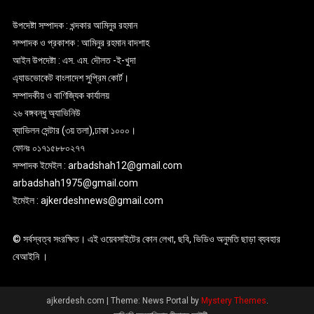
উপদেষ্টা সম্পাদক : খন্দকার আমিনুর রহমান
সম্পাদক ও প্রকাশক : আমিনুর রহমান বাদশাহ
আইন উপদেষ্টা : এস. এম. দৌলত -ই-খুদা
এ্যাডভোকেট বাংলাদেশ সুপ্রিম কোর্ট।
সম্পাদকীয় ও বাণিজ্যিক কার্যালয়
২৬ বঙ্গবন্ধু অ্যাভিনিউ
ব্যাভিলন সেন্টার (৩য় তলা),ঢাকা ১০০০।
ফোনঃ ০১৭১৫৮৮০২৭৭
সম্পাদক ইমেইল : arbadshah12@gmail.com
arbadshah1975@gmail.com
ইমেইল : ajkerdeshnews@gmail.com
© সর্বস্বত্ব সংরক্ষিত। এই ওয়েবসাইটের কোন লেখা, ছবি, ভিডিও অনুমতি ছাড়া ব্যবহার
বেআইনি ।
ajkerdesh.com
|
Theme: News Portal by
Mystery Themes
.