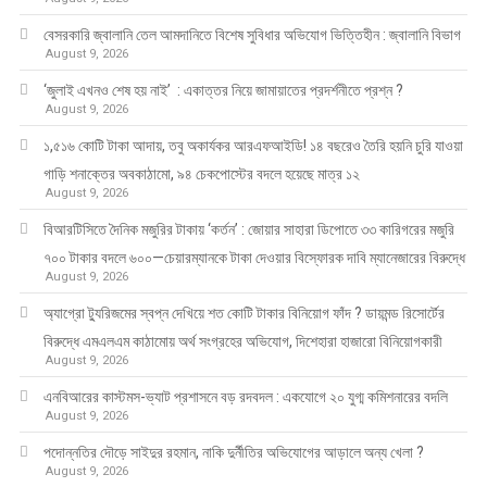
বেসরকারি জ্বালানি তেল আমদানিতে বিশেষ সুবিধার অভিযোগ ভিত্তিহীন : জ্বালানি বিভাগ
August 9, 2026
‘জুলাই এখনও শেষ হয় নাই’ : একাত্তর নিয়ে জামায়াতের প্রদর্শনীতে প্রশ্ন ?
August 9, 2026
১,৫১৬ কোটি টাকা আদায়, তবু অকার্যকর আরএফআইডি! ১৪ বছরেও তৈরি হয়নি চুরি যাওয়া
গাড়ি শনাক্তের অবকাঠামো, ৯৪ চেকপোস্টের বদলে হয়েছে মাত্র ১২
August 9, 2026
বিআরটিসিতে দৈনিক মজুরির টাকায় ‘কর্তন’ : জোয়ার সাহারা ডিপোতে ৩৩ কারিগরের মজুরি
৭০০ টাকার বদলে ৬০০—চেয়ারম্যানকে টাকা দেওয়ার বিস্ফোরক দাবি ম্যানেজারের বিরুদ্ধে
August 9, 2026
অ্যাগ্রো ট্যুরিজমের স্বপ্ন দেখিয়ে শত কোটি টাকার বিনিয়োগ ফাঁদ ? ডায়মন্ড রিসোর্টের
বিরুদ্ধে এমএলএম কাঠামোয় অর্থ সংগ্রহের অভিযোগ, দিশেহারা হাজারো বিনিয়োগকারী
August 9, 2026
এনবিআরের কাস্টমস-ভ্যাট প্রশাসনে বড় রদবদল : একযোগে ২০ যুগ্ম কমিশনারের বদলি
August 9, 2026
পদোন্নতির দৌড়ে সাইদুর রহমান, নাকি দুর্নীতির অভিযোগের আড়ালে অন্য খেলা ?
August 9, 2026