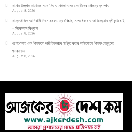
আমান উল্লাহ আমানের সাথে নিশু ও মহিলা দলের নেত্রীদের সৌজন্য স্বাক্ষাৎ
August 8, 2026
আন্তর্জাতিক আদিবাসী দিবস ২০২৬: ন্যায়বিচার, সমঅধিকার ও জাতিসত্ত্বার স্বীকৃতি চাই
– নিকোলাস বিশ্বাস
August 8, 2026
শরণখোলায় এক শিক্ষককে শারীরিকভাবে লাঞ্ছিত করার অভিযোগে শিক্ষক নেতৃবৃন্দের
মানববন্ধন
August 8, 2026