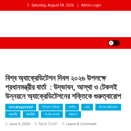
Skip
Saturday, August 08, 2026
Admin Login
to
content
আমরা প্রশাসনের পক্ষে প্রতিপক্ষ নই
বিশ্ব অ্যাক্রেডিটেশন দিবস ২০২৬ উপলক্ষে
প্রধানমন্ত্রীর বার্তা : উদ্ভাবন, আস্থা ও টেকসই
উন্নয়নে অ্যাক্রেডিটেশনের শক্তিকে গুরুত্বারোপ
Uncategorized
ইতিহাস ঐতিহ্য
জাতীয়
ঢাকা
বিশেষ প্রতিবেদন
রাজধানী
রাজনীতি
সংগঠন সংবাদ
সারাদেশ
Ajker Desh
On
June 9, 2026
Leave A Comment
বিশ্ব