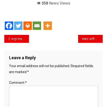
👁️
358
News Views
Post
রংপুর সদর উপজেলা পাবলিক লাইব্রেরির উদ্বোধন
হাজার কোটি টাকার ‘শোধন নাটক’, তবু পচে যাচ্ছে হাতিরঝিল : রাজউক-ওয়াসা-সিটি করপোরেশনের সমন্বয়হীনতায় রাজধানীর ‘ফুসফুস’ এখন দুর্গন্ধের ভাগাড় !
navigation
Leave a Reply
Your email address will not be published.
Required fields
are marked
*
Comment
*