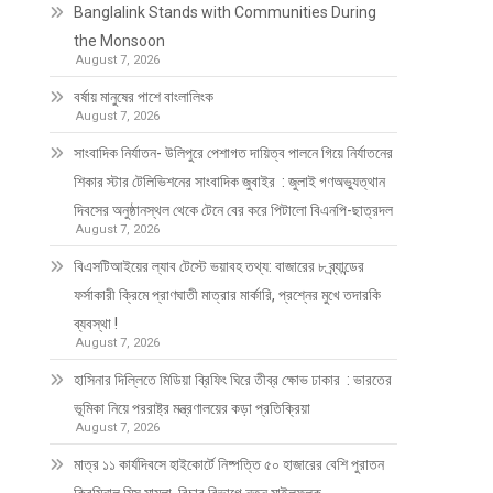
Banglalink Stands with Communities During
the Monsoon
August 7, 2026
বর্ষায় মানুষের পাশে বাংলালিংক
August 7, 2026
সাংবাদিক নির্যাতন- উলিপুরে পেশাগত দায়িত্ব পালনে গিয়ে নির্যাতনের
শিকার স্টার টেলিভিশনের সাংবাদিক জুবাইর : জুলাই গণঅভ্যুত্থান
দিবসের অনুষ্ঠানস্থল থেকে টেনে বের করে পিটালো বিএনপি-ছাত্রদল
August 7, 2026
বিএসটিআইয়ের ল্যাব টেস্টে ভয়াবহ তথ্য: বাজারের ৮ ব্র্যান্ডের
ফর্সাকারী ক্রিমে প্রাণঘাতী মাত্রার মার্কারি, প্রশ্নের মুখে তদারকি
ব্যবস্থা !
August 7, 2026
হাসিনার দিল্লিতে মিডিয়া ব্রিফিং ঘিরে তীব্র ক্ষোভ ঢাকার : ভারতের
ভূমিকা নিয়ে পররাষ্ট্র মন্ত্রণালয়ের কড়া প্রতিক্রিয়া
August 7, 2026
মাত্র ১১ কার্যদিবসে হাইকোর্টে নিষ্পত্তি ৫০ হাজারের বেশি পুরাতন