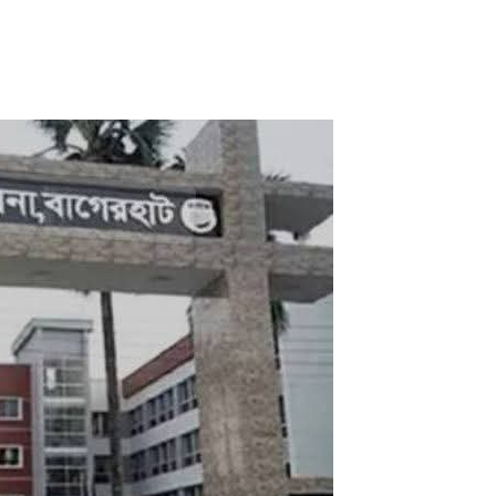
িবন্ধীর
ংকার
গ