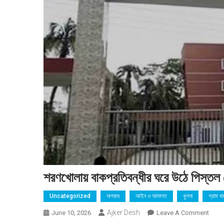
শরণখোলায় বাকপ্রতিবন্ধীর ঘরে উঠে পিস্তল ঠ
Uncategorized
অপরাধ
আইন ও আদালত
খুলনা
গ্রাম ব
Ajker Desh
On
June 10, 2026
Leave A Comment
শরণখো