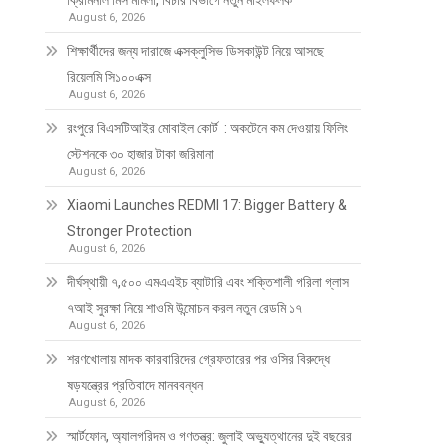
ক্রিমিনাল মিস মামলা, বিচার বিভাগে নতুন মাইলফলক
August 6, 2026
শিক্ষার্থীদের জন্য দারাজে এক্সক্লুসিভ ডিসকাউন্ট নিয়ে আসছে
রিয়েলমি সি১০০এক্স
August 6, 2026
রংপুরে বিএসটিআইর মোবাইল কোর্ট : অকটেনে কম দেওয়ায় ফিলিং
স্টেশনকে ৩০ হাজার টাকা জরিমানা
August 6, 2026
Xiaomi Launches REDMI 17: Bigger Battery &
Stronger Protection
August 6, 2026
দীর্ঘস্থায়ী ৭,৫০০ এমএএইচ ব্যাটারি এবং শক্তিশালী গরিলা গ্লাস
৭আই সুরক্ষা নিয়ে শাওমি উন্মোচন করল নতুন রেডমি ১৭
August 6, 2026
শরণখোলায় মাদক কারবারিদের গ্রেফতারের পর ওসির বিরুদ্ধে
ষড়যন্ত্রের প্রতিবাদে মানববন্ধন
August 6, 2026
স্মার্টফোন, অ্যালগরিদম ও গণতন্ত্র: জুলাই অভ্যুত্থানের দুই বছরের