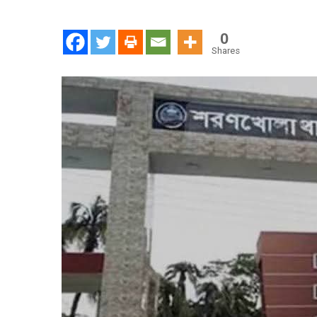
বাকপ্রত
ঘরে
0
উঠে
Shares
পিস্তল
ঠেকিয়ে
লুট
ও
স্বর্ণাল
ছিনিয়ে
নেওয়ার
অভিযো