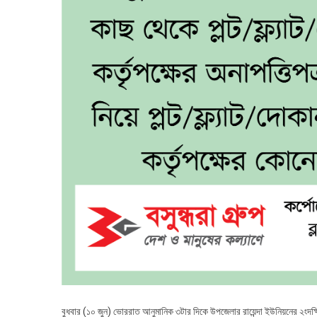
বুধবার (১০ জুন) ভোররাত আনুমানিক ৩টার দিকে উপজেলার রায়েন্দা ইউনিয়নের ২ংদক্