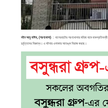
নইন আবু নাঈম, (শরণখোলা) :
বাগেরহাটের শরণখোলায় মহিমা নামে বাকপ্রতিবন্ধী 
দুর্বৃত্তদের বিরুদ্ধে। এ ঘটনায় এলাকায় আতঙ্ক বিরাজ করছে।