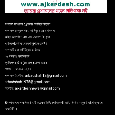
উপদেষ্টা সম্পাদক : খন্দকার আমিনুর রহমান
সম্পাদক ও প্রকাশক : আমিনুর রহমান বাদশাহ
আইন উপদেষ্টা : এস. এম. দৌলত -ই-খুদা
এ্যাডভোকেট বাংলাদেশ সুপ্রিম কোর্ট।
সম্পাদকীয় ও বাণিজ্যিক কার্যালয়
২৬ বঙ্গবন্ধু অ্যাভিনিউ
ব্যাভিলন সেন্টার (৩য় তলা),ঢাকা ১০০০।
ফোনঃ ০১৭১৫৮৮০২৭৭
সম্পাদক ইমেইল : arbadshah12@gmail.com
arbadshah1975@gmail.com
ইমেইল : ajkerdeshnews@gmail.com
© সর্বস্বত্ব সংরক্ষিত। এই ওয়েবসাইটের কোন লেখা, ছবি, ভিডিও অনুমতি ছাড়া ব্যবহার
বেআইনি ।