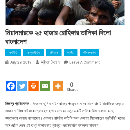
মিয়ানমারকে ২৫ হাজার রোহিঙ্গার তালিকা দিলো
বাংলাদেশ
অর্থনীতি
আন্তর্জাতিক
চট্টগ্রাম
জাতীয়
জীবন-যাপন
Ajker Desh
On
July 29, 2019
Leave A Comment
মিয়ানমারকে
২৫
হাজার
0
রোহিঙ্গার
Shares
তালিকা
দিলো
নিজস্ব প্রতিবেদক :
নিজেদের ভূমি রাখাইন রাজ্যে প্রত্যাবাসনের আগে যাচাই বাছাইয়ের জন্য ৬
বাংলাদেশ
হাজার রোহিঙ্গা পরিবারের প্রায় ২৫ হাজার লোকের নতুন একটি তালিকা মিয়ানমারের কাছে
হস্তান্তর করেছে বাংলাদেশ। সোমবার রাষ্ট্রীয় অতিথি ভবন মেঘনায় মিয়ানমারের প্রতিনিধি দলের
সঙ্গে বৈঠক শেষে এই তথ্য জানান ভারপ্রাপ্ত পররাষ্ট্রসচিব কামরুল আহসান।