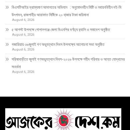
বিএসটিআইর ভ্রাম্যমাণ আদালতের অভিযান : অনুমোদনহীন মিষ্টি ও নবায়নবিহীন দই-ঘি
উৎপাদন, রাজশাহীর আরাফাত মিষ্টিকে ২০ হাজার টাকা জরিমানা
August 6, 2026
৫ আগস্ট উপলক্ষে গোপালগঞ্জে জেলা বিএনপির বর্ণাঢ্য র‍্যালি ও সমাবেশ অনুষ্ঠিত
August 6, 2026
গজারিয়ায় ৩৬জুলাই গণ অভ্যুত্থান দিবস উপলক্ষ্যে আলোচনা সভা অনুষ্ঠিত
August 6, 2026
সরিষাবাড়ীতে জুলাই গণঅভ্যুত্থান দিবস-২০২৬ উপলক্ষে শহীদ পরিবার ও আহত যোদ্ধাদের
সংবর্ধনা
August 6, 2026