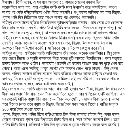
ইসলাম। তিনি বলেন, এ সব ঘরে অন্তত ৫৫ হাজার লোকের বসবাস ছিল।
সরেজমিনে জানা যায়, যারা এতদিন কাড়ি কাড়ি টাকা উপার্জন করে আসছিলেন, আগুন
লাগার পর কেউ বস্তিবাসীদের খোঁজ নিতে আসেনি। শুধু রুমের মালিকরা নয় যারা বিদ্যুৎ-
গ্যাস-পানি বিল নিচ্ছিলেন তারা আগুন লাগার পর একবারও আসেননি।
শাহীনুর বেগম ঈদের ছুটিতে গিয়েছিলেন ব্রাক্ষ্মণবাড়িয়ার কসবায়। চার মেয়ে এক ছেলেকে
নিয়ে তার সংসার। স্বামী সেলিম মিয়া বাবুর্চির কাজ করেন। তিন মেয়ে স্কুলে পড়ে। বই
খাতা পোশাক সব পুড়ে গেছে। যা গতকাল সকালে গ্রাম থেকে ফিরেই জানতে পারেন।
শাহীনুর বেগম বলেন, যে মালিকের (সালাম মিয়ার বাসা) বাসায় ভাড়া ছিলেন তিনিও খোঁজ
নেননি। অথচ কয়েকদিন আগেও মাসের ঘর ভাড়া, বিদ্যুৎ বিল ও গ্যাস বিল বাবদ
কতগুলো টাকা পরিশোধ করেছি। মালিককে ফোন দিলেও রেসপন্স করেননি।
শাহীনুর শুধু নয়, মালিকের প্রতি অভিযোগের তীর আরও অনেক ভাড়াটিয়ার। মিনু বেগম
তার ছেলে মিরাজ ও স্বামী কামালকে নিয়ে ঈদের ছুটি কাটাতে গিয়েছিলেন। কাল সন্ধ্যায়
ঢাকার উদ্দেশে লঞ্চে ওঠেন। জানতেই পারেননি যে ভয়াবহ আগুনে তার সব পুড়ে শেষ হয়ে
গেছে। আজ এসে সবকিছু পোড়া দেখেই যেন আকাশ ভেঙে পড়ে মাথায়। মিনু বেগম
বলেন, শনিবার সকালে মালিক মাজেদ মিয়ার বাড়িতে গেলেও তাকে তাড়িয়ে দেওয়া হয়।
বলা হয়, নিজের ২০টি ঘর পুড়ে গেছে। সে চিন্তাতেই তো বাঁচি না। ঘর করতে পারলে
আবারও তোমরা থাকবে, এখন কথা বলার সময় নেই।
মিনু বেগম জানান, প্রতি মাসে ঘর ভাড়া বাবদ দুই হাজার ৭০০ টাকা, বিদ্যুৎ বিল বাবদ ৩০০
টাকা আর গ্যাস বিল বাবদ ৫০০ টাকা করে দিতে হতো। তার মালিকের ২০টি ঘর ছিল। ২০
ঘর থেকেই মালিক গ্যাস বিল বাবদ ৫০০ টাকা করে মোট ১০ হাজার টাকা তুলত। ভাড়া
পরে দিলেও চলত তবে গ্যাস ও বিদ্যুৎ বিলের টাকা সবার আগে নিতো। পানির জন্যও
১০০ করে টাকা দেওয়া হতো।
গ্যাস, বিদ্যুৎ আর পানির মিটার বাড়িগুলোতে ছিল কিনা জানতে চাইলে মিনু বেগম বলেন,
কোনো বাসাতেই গ্যাস আর বিদ্যুতের মিটার ছিল না। সবই অবৈধ সংযোগ ছিল। তবে
পানির মিটার ছিল। মালিকরা পানির বিল ব্যাংকের মাধ্যমে পরিশোধ করেন বলে শুনেছি।