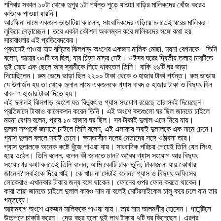
শনিবার সকাল ১০টা থেকে দুপুর ১টা পর্যন্ত পুড়ে যাওয়া বাড়ির মালিকদের খোঁজ করেও
কাউকে পাওয়া যায়নি।
আরফিনা নামে একজন ভাড়াটিয়া বললেন, সাংবাদিকদের এড়িয়ে চলতেই ঘরের মালিকরা
লুকিয়ে বেড়াচ্ছেন। তবে একটা কৌশল অবলম্বন করে মালিকদের সঙ্গে কথা হয়
সারাবাংলার এই প্রতিবেদকের।
প্রথমেই পাওয়া যায় বস্তির ঝিলপাড় অংশের একজন মালিক মোছা. ময়না বেগমকে। তিনি
বলেন, আমার ৩০টি ঘর ছিল, যার চিহ্ন মাত্র নেই। ওইসব ঘরের দ্বিতীয় তলায় চারটিতে
দুই মেয়ে এক ছেলে আর স্বামীকে নিয়ে থাকতেন তিনি। বাকি ২৬টি ঘর ভাড়া
দিয়েছিলেন। রুম ভেদে ভাড়া ছিল ২২০০ টাকা থেকে ৩ হাজার টাকা পর্যন্ত। রুম ভাড়ায়
যে উপার্জন হয় তা থেকে দুলাল নামে একজনকে গ্যাস বাবদ ৫ হাজার টাকা ও বিদ্যুৎ বিল
বাবদ ৭ হাজার টাকা দিতে হয়।
এই দুলালই ঝিলপাড় অংশে যত বিদ্যুৎ ও গ্যাস সংযোগ রয়েছে তার সবই দিয়েছেন।
প্রতিমাসে টাকাও কালেকশন করেন তিনি। এই অংশে কতগুলো ঘর ছিল জানতে চাইলে
ময়না বেগম বলেন, প্রায় ১০ হাজার ঘর ছিল। সব টাকাই দুলাল এসে নিয়ে যায়।
দুলাল সম্পর্কে জানতে চাইলে তিনি বলেন, এই এলাকায় সবাই দুলালকে এক নামে চেনে।
গ্যাস দুলাল বললে সবাই চেনে। ক্ষমতাসীন দলের নেতাদের সঙ্গে ওঠাবসা তার।
গ্যাস দুলালকে অনেক কষ্টে খুঁজে পাওয়া যায়। সাংবাদিক পরিচয় পেয়েই তিনি যেন সিংহ
হয়ে ওঠেন। তিনি বলেন, বলেন কী জানতে চান? অবৈধ গ্যাস সংযোগ আর বিদ্যুৎ
সংযোগের কথা বলতেই তিনি বলেন, আমি কোটি টাকা তুলি, টাকাগুলো যায় কোথায়
জানেন? সবাইকে দিয়ে খাই। কে খায় না সেটাই বলেন? গ্যাস ও বিদ্যুৎ অফিসের
লোকেরাও এখানকার টাকার জন্য বসে থাকেন। ফোনের ওপর ফোন করতে থাকেন।
কারা তারা জানতে চাইলে দুলাল কারও নাম না বলেই মোটরসাইকেল চালু করে চলে যান তার
গন্তব্যে।
আরামবাগ অংশে একজন মালিককে পাওয়া যায়। তার নাম আলমগীর হোসেন। গার্মেন্টসে
উচ্চপদে চাকরি করেন। দেড় বছর হলো দুই লাখ টাকায় ৭টি ঘর কিনেছেন। এরপর