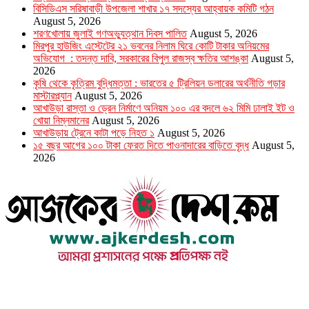
বিসিডিএস সরিষাবাড়ী উপজেলা শাখার ১৭ সদস্যের আহ্বায়ক কমিটি গঠন
August 5, 2026
শরণখোলায় জুলাই গণঅভ্যুত্থান দিবস পালিত
August 5, 2026
মিরপুর হাউজিং এস্টেটের ২১ ভবনের নিলাম ঘিরে কোটি টাকার অনিয়মের
অভিযোগ : তদন্ত দাবি, সরকারের বিপুল রাজস্ব ক্ষতির আশঙ্কা
August 5,
2026
কৃষি থেকে কৃত্রিম বুদ্ধিমত্তা : ভারতের ৫ ট্রিলিয়ন ডলারের অর্থনীতি গড়ার
মাস্টারপ্ল্যান
August 5, 2026
আখাউড়া রাস্তা ও ড্রেন নির্মাণে অনিয়ম ১০০ এর বদলে ৬২ মিমি ঢালাই ইট ও
খোয়া নিম্নমানের
August 5, 2026
আখাউড়ায় ট্রেনে কাটা পড়ে নিহত ১
August 5, 2026
১৫ বছর আগের ১০০ টাকা ফেরত দিতে পাওনাদারের বাড়িতে বৃদ্ধ
August 5,
2026
উপদেষ্টা সম্পাদক : খন্দকার আমিনুর রহমান
সম্পাদক ও প্রকাশক : আমিনুর রহমান বাদশাহ
আইন উপদেষ্টা : এস. এম. দৌলত -ই-খুদা