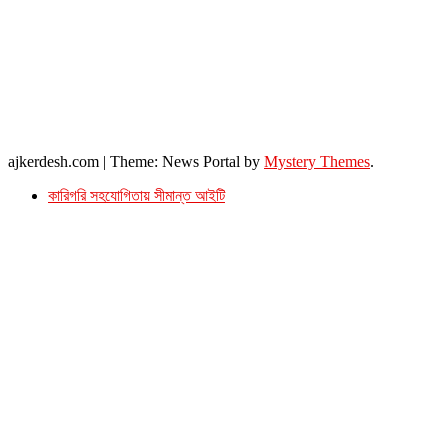
এ্যাডভোকেট বাংলাদেশ সুপ্রিম কোর্ট।
সম্পাদকীয় ও বাণিজ্যিক কার্যালয়
২৬ বঙ্গবন্ধু অ্যাভিনিউ
ব্যাভিলন সেন্টার (৩য় তলা),ঢাকা ১০০০।
ফোনঃ ০১৭১৫৮৮০২৭৭
সম্পাদক ইমেইল : arbadshah12@gmail.com
arbadshah1975@gmail.com
ইমেইল : ajkerdeshnews@gmail.com
© সর্বস্বত্ব সংরক্ষিত। এই ওয়েবসাইটের কোন লেখা, ছবি, ভিডিও অনুমতি ছাড়া ব্যবহার বেআইনি ।
ajkerdesh.com
|
Theme: News Portal by
Mystery Themes
.
কারিগরি সহযোগিতায় সীমান্ত আইটি