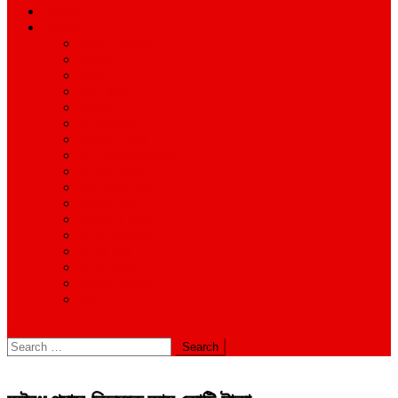
শিক্ষাঙ্গন
অন্যান্য
আইন ও আদালত
অর্থনীতি
বানিজ্য
জীবন-যাপন
সাহিত্য
অনিয়ম-দুর্নীতি
ইতিহাস ঐতিহ্য
উপ-সম্পাদকীয়/মতামত
কর্পোরেট সংবাদ
গ্রাম বাংলার খবর
দুর্ঘটনার সংবাদ
প্রশাসনিক সংবাদ
বিশেষ প্রতিবেদন
মানবিক খবর
সংগঠন সংবাদ
সাহিত্য-সংস্কৃতি
বিবিধ
site mode button
Search
for: