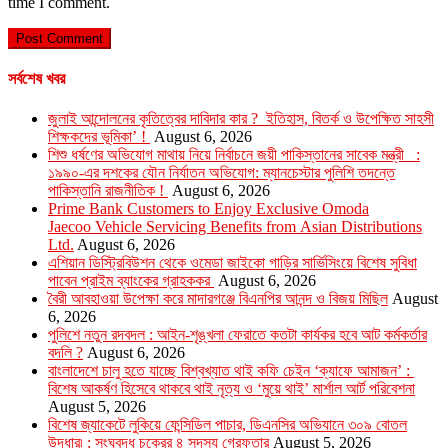
time I comment.
সর্বশেষ খবর
জুলাই আন্দোলনের কৃতিত্বের দাবিদার কার ? ইতিহাস, বিতর্ক ও উপেক্ষিত সাহসী
শিক্ষকদের ভূমিকা’ !
August 6, 2026
শিশু ধর্ষণের অভিযোগ মাথায় নিয়ে নির্বাচনে জয়ী পাকিস্তানের সাবেক মন্ত্রী :
১৯৯০-এর দশকের যৌন নির্যাতন অভিযোগ: ম্যানচেস্টার পুলিশি তদন্তে
পাকিস্তানি রাজনীতিক !
August 6, 2026
Prime Bank Customers to Enjoy Exclusive Omoda
Jaecoo Vehicle Servicing Benefits from Asian Distributions
Ltd.
August 6, 2026
এশিয়ান ডিস্ট্রিবিউশন থেকে ওমেডা জাইকো গাড়ির সার্ভিসিংয়ে বিশেষ সুবিধা
পাবেন প্রাইম ব্যাংকের গ্রাহককর
August 6, 2026
বৈরী আবহাওয়া উপেক্ষা করে মাদারগঞ্জে বিএনপির আনন্দ ও বিজয় মিছিল
August
6, 2026
পুলিশে নতুন রদবদল : আইন-শৃঙ্খলা ফেরাতে কতটা কার্যকর হবে আট কর্মকর্তার
বদলি ?
August 6, 2026
​​বাংলাদেশে চালু হতে যাচ্ছে বিশ্বখ্যাত থাই কফি চেইন ‘ক্যাফে আমাজন’ :
বিশেষ আকর্ষণ হিসেবে থাকবে থাই নৃত্য ও ‘মুয়ে থাই’ মার্শাল আর্ট পরিবেশনা
August 5, 2026
বিশেষ জ্যাকেটে লুকিয়ে ফেন্সিডিল পাচার, ডিএনসির অভিযানে ৩০৯ বোতল
উদ্ধার৷ : সংঘবদ্ধ চক্রের ৪ সদস্য গ্রেফতার
August 5, 2026