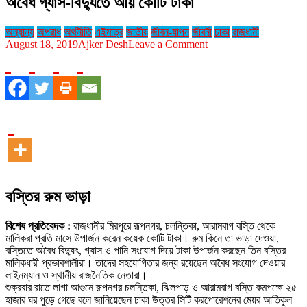
অবৈধ গ্যাস-বিদ্যুতে আয় কোটি টাকা
অন্যান্য
অপরাধ
অর্থনীতি
এইমাত্র
জাতীয়
জীবন-যাপন
জীবনী
ঢাকা
রাজধানী
on
August 18, 2019
Ajker Desh
Leave a Comment
অবৈধ
গ্যাস-
বিদ্যুতে
আয়
কোটি
টাকা
বস্তির রুম ভাড়া
বিশেষ প্রতিবেদক :
রাজধানীর মিরপুরে রূপনগর, চলন্তিকা, আরামবাগ বস্তি থেকে
মালিকরা প্রতি মাসে উপার্জন করেন কয়েক কোটি টাকা। রুম কিনে তা ভাড়া দেওয়া,
বস্তিতে অবৈধ বিদ্যুৎ, গ্যাস ও পানি সংযোগ দিয়ে টাকা উপার্জন করছেন তিন বস্তির
মালিকধারী প্রভাবশালীরা। তাদের সহযোগিতার জন্য রয়েছেন অবৈধ সংযোগ দেওয়ার
লাইনম্যান ও স্থানীয় রাজনৈতিক নেতারা।
শুক্রবার রাতে লাগা আগুনে রূপনগর চলন্তিকা, ঝিলপাড় ও আরামবাগ বস্তি কমপক্ষে ২৫
হাজার ঘর পুড়ে গেছে বলে জানিয়েছেন ঢাকা উত্তর সিটি করপোরেশনের মেয়র আতিকুল