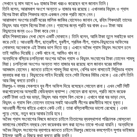
সেখানে দু মাস আগে ৯৬ হাজার টাকা খরচও করেছেন বলে জানান তিনি।
তিনি বলেন, আরামবাগ অংশে অন্তত ৮ হাজার ঘর রয়েছে। এখানকার বিদ্যুৎ ও গ্যাস
বিলের টাকা রহিম শিকদার নামে একজন লোক প্রতি মাসে নেন।
আরামবাগ অংশের চারটি ঘরের মালিক জাকির হোসেনও জানান যে, রহিম শিকদারই তাদের
বিদ্যুৎ আর গ্যাস বিলের টাকা নেন। গ্যাসের জন্য প্রতি ঘর বাবদ ৫০০ টাকা আর
বিদ্যুতের জন্য ৩০০ টাকা করে নেন।
রহিম শিকদারেরও দেখা মেলে একটি দোকানে। তিনি বলেন, আমি টাকা তুলে সবাইকে ভাগ
করে দেই। আওয়ামী লীগ, ছাত্রলীগ, যুবলীগ, শ্রমিক লীগ, গ্যাস-বিদ্যুতের অফিসের
লোকসহ অনেককে এই টাকার ভাগ দিতে হয়। এখানে অবৈধ গ্যাস বিদ্যুৎ সংযোগ চলে
তাই আমিও দিয়েছি। কেউ খাবে না, আমিও খাব না।
অন্যদিকে বস্তির চলন্তিকা অংশের অবৈধ গ্যাস ও বিদ্যুৎ সংযোগের টাকা তোলেন শামসু
মিয়া। চলন্তিকা অংশেও অন্তত সাত হাজার ঘর রয়েছে বলে জানান ঘরের মালিক
আমজাদ হোসেন। জানতে চাইলে শামসু মিয়া বলেন, বেশির ভাগ বাসাতেই সিলিন্ডার গ্যাস
ব্যবহার করা হয়। বিদ্যুতের লাইন দিয়েছি তবে সেটা নিজের মিটার থেকে। এর বেশি তিনি
আর কিছু বলতে চাননি।
মিরপুর-৭ নম্বর সেকশনে যুব লীগ অফিস দিয়ে বসেছেন সোহেল রানা। এখন সেটি সিটি
করপোরেশনের অস্থায়ী মেডিক্যাল ক্যাম্প। সোহেল রানা বলেন, প্রতি মাসে কয়েক
কোটি টাকা ওঠে ঘর ভাড়া, বিদ্যুৎ আর গ্যাস বিল থেকে। এখানে যারা ঘর ভাড়া দেন,
বিদ্যুৎ ও গ্যাস বিল তোলেন তাদের সবাই আওয়ামী লীগের রাজনীতির সাথে যুক্ত।
আওয়ামী লীগের বাইরে এখানে কেউ নেই। তারা বস্তিবাসীদের ভালো রেখেছে। এখন
পুড়ে গেছে, নতুন করে আবার তৈরি হবে।
অবৈধ গ্যাস সংযোগের বিষযে জানতে চাইলে তিতাসের ব্যবস্থাপনা পরিচালক মোস্তফা
কামালের মোবাইল নম্বরে বেশ কয়েকবার কল করা হলেও তাকে পাওয়া যায়নি। অন্যদিকে
অবৈধ বিদ্যুৎ সংযোগের ব্যাপারে জানতে চাইলে মিরপুর জোনের কমপ্লেইন সুপার ভাইজার
ইউসুফ আলী এ বিষয়ে কথা বলতে রাজি হননি।