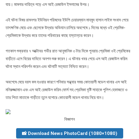
যায়। মামলার দায়িত্ব পড়ে এস আই রেজাউল ইসলামের উপর।
এই ঘটনা বিষয় রামনগর ইউনিয়ন পরিষদের ইউপি চেয়ারম্যান মাহমুদ হাসান লাইফ সংবাদ পেয়ে
তাৎক্ষণিক মেয়ে এবং ছেলেকে উদ্ধার অভিযান চালিয়ে অবশেষে ১ দিনের মধ্যে ওই প্রেমিক-
প্রেমিকাকে উদ্ধার করে তাদের পরিবারের কাছে হস্তান্তর করেন।
গতকাল শুক্রবার ৭ অক্টোবর গভীর রাত আনুমানিক ৩ টার দিকে পুনরায় প্রেমিকা ওই প্রেমিকের
বাড়ীতে এসে বিয়ের দাবিতে অনশন শুরু করেন। এ ঘটনার খবর পেয়ে এস আই রেজাউল করিম
ঘটনা স্থান পরিদর্শন করেন এবং ঘটনাটি সত্যতা নিশ্চিত করেন।
অবশেষে মেয়ে বয়স কম হওয়ার কারণে শনিবার সন্ধ্যার সময় কোতয়ালী মডেল থানার এস আই
মনিরুজ্জামান এবং এস আই রেজাউল করিম ফোর্স সহ প্রেমিকা দৃষ্টি সাহাকে পুলিশ হেফাজতে ও
তার পিতা মাতাকে গাড়ীতে তুলে যশোরে কোতয়ালী মডেল থানায় নিয়ে যান।
বিজ্ঞাপন
📸 Download News PhotoCard (1080×1080)