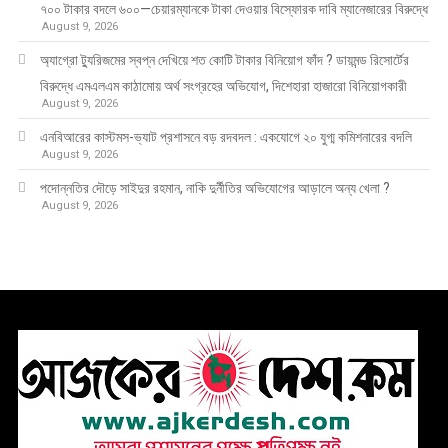
৭০০ টাকার বদলে ৬০০—চেয়ারম্যানকে টাকা দেওয়ার বিস্ফোরক দাবি ম্যানেজারের বিরুদ্ধে
August 9, 2026
অ্যাগ্রো ট্যুরিজমের স্বপ্ন দেখিয়ে শত কোটি টাকার বিনিয়োগ ফাঁদ ? ডায়মন্ড রিসোর্টের
বিরুদ্ধে এমএলএম কাঠামোয় অর্থ সংগ্রহের অভিযোগ, দিশেহারা হাজারো বিনিয়োগকারী
August 9, 2026
এনবিআরের কাস্টমস-ভ্যাট প্রশাসনে বড় রদবদল : একযোগে ২০ যুগ্ম কমিশনারের বদলি
August 9, 2026
পদোন্নতির দৌড়ে সাইদুর রহমান, নাকি দুর্নীতির অভিযোগের আড়ালে অন্য খেলা ?
August 9, 2026