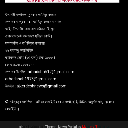
উপদেষ্টা সম্পাদক : খন্দকার আমিনুর রহমান
সম্পাদক ও প্রকাশক : আমিনুর রহমান বাদশাহ
আইন উপদেষ্টা : এস. এম. দৌলত -ই-খুদা
এ্যাডভোকেট বাংলাদেশ সুপ্রিম কোর্ট।
সম্পাদকীয় ও বাণিজ্যিক কার্যালয়
২৬ বঙ্গবন্ধু অ্যাভিনিউ
ব্যাভিলন সেন্টার (৩য় তলা),ঢাকা ১০০০।
ফোনঃ ০১৭১৫৮৮০২৭৭
সম্পাদক ইমেইল : arbadshah12@gmail.com
arbadshah1975@gmail.com
ইমেইল : ajkerdeshnews@gmail.com
© সর্বস্বত্ব সংরক্ষিত। এই ওয়েবসাইটের কোন লেখা, ছবি, ভিডিও অনুমতি ছাড়া ব্যবহার
বেআইনি ।
ajkerdesh.com
|
Theme: News Portal by
Mystery Themes
.