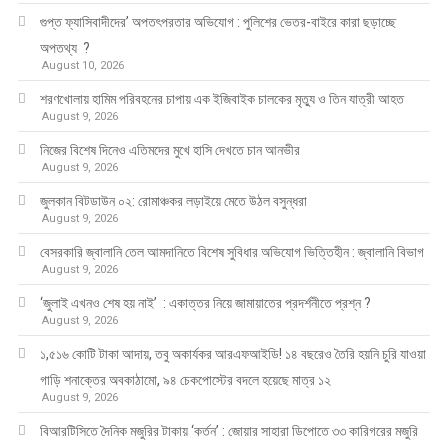
গুপ্ত ফ্যাসিবাদীদের’ অপতৎপরতার অভিযোগ : পুলিশের ভেতর-বাইরে কারা ছড়াচ্ছে
অপতথ্য ?
August 10, 2026
শরণখোলায় হামিম পরিবহনের চাপায় এক ইজিবাইক চালকের মৃত্যু ও তিন যাত্রী আহত
August 9, 2026
নিজের বিশেষ দিনেও এতিমদের মুখে হাসি দেখতে চান আনভীর
August 9, 2026
জুলকান বিটডাউন ০২: রোমাঞ্চকর লড়াইয়ে মেতে উঠল বসুন্ধরা
August 9, 2026
বেসরকারি জ্বালানি তেল আমদানিতে বিশেষ সুবিধার অভিযোগ ভিত্তিহীন : জ্বালানি বিভাগ
August 9, 2026
‘জুলাই এখনও শেষ হয় নাই’ : একাত্তর নিয়ে জামায়াতের প্রদর্শনীতে প্রশ্ন ?
August 9, 2026
১,৫১৬ কোটি টাকা আদায়, তবু অকার্যকর আরএফআইডি! ১৪ বছরেও তৈরি হয়নি চুরি যাওয়া
গাড়ি শনাক্তের অবকাঠামো, ৯৪ চেকপোস্টের বদলে হয়েছে মাত্র ১২
August 9, 2026
বিআরটিসিতে দৈনিক মজুরির টাকায় ‘কর্তন’ : জোয়ার সাহারা ডিপোতে ৩৩ কারিগরের মজুরি