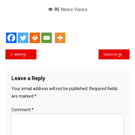
👁️
95
News Views
Post
জামালপুর সরিষাবাড়ীতে মাদক প্রতিরোধে বই বিতরণ
অভয়নগরে সুন্দলীতে গ্রাম বাংলার ঐতিহ্যবাহী হা-ডু-ডু খেলা অনুষ্ঠিত
navigation
Leave a Reply
Your email address will not be published.
Required fields
are marked
*
Comment
*